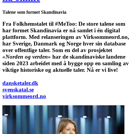
Talene som formet Skandinavia
Fra Folkhemstalet til #MeToo: De store talene som
har formet Skandinavia er nå samlet i én digital
plattform.
Med relanseringen av Virksommeord.no,
har Sverige, Danmark og Norge hver sin database
over offentlige taler. Som en del av prosjektet
«Norden og verden»
har de skandinaviske landene
siden 2023 arbeidet med å bygge opp en samling av
viktige historiske og aktuelle taler. Nå er vi live!
dansketaler.dk
svenskatal.se
virksommeord.no