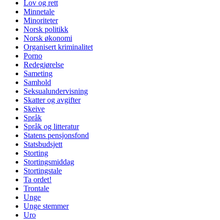
Lov og rett
Minnetale
Minoriteter
Norsk politikk
Norsk økonomi
Organisert kriminalitet
Porno
Redegjørelse
Sameting
Samhold
Seksualundervisning
Skatter og avgifter
Skeive
Språk
Språk og litteratur
Statens pensjonsfond
Statsbudsjett
Storting
Stortingsmiddag
Stortingstale
Ta ordet!
Trontale
Unge
Unge stemmer
Uro