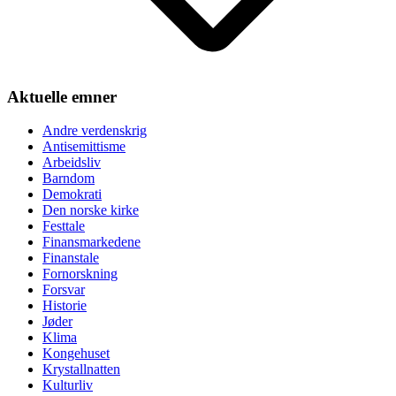
Aktuelle emner
Andre verdenskrig
Antisemittisme
Arbeidsliv
Barndom
Demokrati
Den norske kirke
Festtale
Finansmarkedene
Finanstale
Fornorskning
Forsvar
Historie
Jøder
Klima
Kongehuset
Krystallnatten
Kulturliv