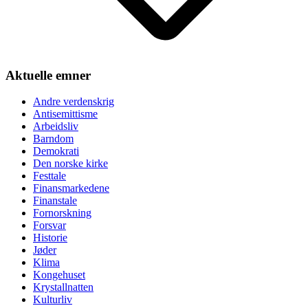
Aktuelle emner
Andre verdenskrig
Antisemittisme
Arbeidsliv
Barndom
Demokrati
Den norske kirke
Festtale
Finansmarkedene
Finanstale
Fornorskning
Forsvar
Historie
Jøder
Klima
Kongehuset
Krystallnatten
Kulturliv