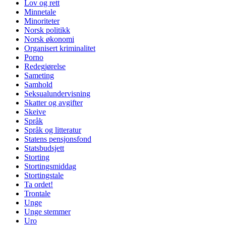
Lov og rett
Minnetale
Minoriteter
Norsk politikk
Norsk økonomi
Organisert kriminalitet
Porno
Redegjørelse
Sameting
Samhold
Seksualundervisning
Skatter og avgifter
Skeive
Språk
Språk og litteratur
Statens pensjonsfond
Statsbudsjett
Storting
Stortingsmiddag
Stortingstale
Ta ordet!
Trontale
Unge
Unge stemmer
Uro