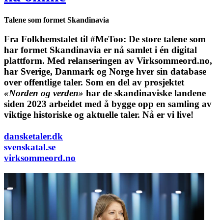
Talene som formet Skandinavia
Fra Folkhemstalet til #MeToo: De store talene som
har formet Skandinavia er nå samlet i én digital
plattform.
Med relanseringen av Virksommeord.no,
har Sverige, Danmark og Norge hver sin database
over offentlige taler. Som en del av prosjektet
«Norden og verden»
har de skandinaviske landene
siden 2023 arbeidet med å bygge opp en samling av
viktige historiske og aktuelle taler. Nå er vi live!
dansketaler.dk
svenskatal.se
virksommeord.no