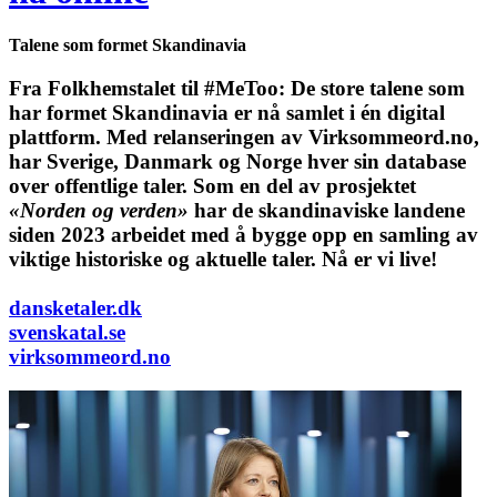
Talene som formet Skandinavia
Fra Folkhemstalet til #MeToo: De store talene som
har formet Skandinavia er nå samlet i én digital
plattform.
Med relanseringen av Virksommeord.no,
har Sverige, Danmark og Norge hver sin database
over offentlige taler. Som en del av prosjektet
«Norden og verden»
har de skandinaviske landene
siden 2023 arbeidet med å bygge opp en samling av
viktige historiske og aktuelle taler. Nå er vi live!
dansketaler.dk
svenskatal.se
virksommeord.no