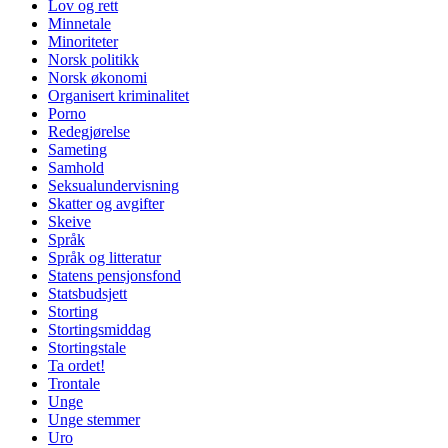
Lov og rett
Minnetale
Minoriteter
Norsk politikk
Norsk økonomi
Organisert kriminalitet
Porno
Redegjørelse
Sameting
Samhold
Seksualundervisning
Skatter og avgifter
Skeive
Språk
Språk og litteratur
Statens pensjonsfond
Statsbudsjett
Storting
Stortingsmiddag
Stortingstale
Ta ordet!
Trontale
Unge
Unge stemmer
Uro