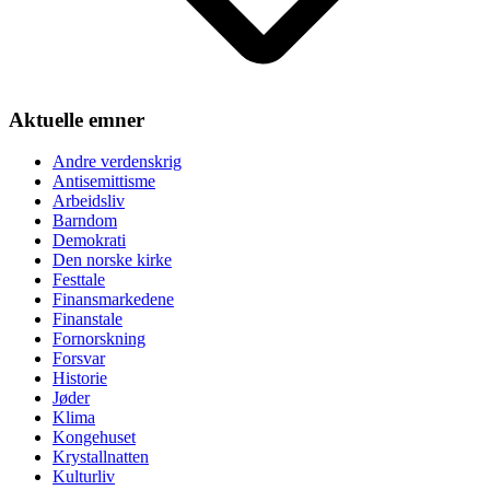
Aktuelle emner
Andre verdenskrig
Antisemittisme
Arbeidsliv
Barndom
Demokrati
Den norske kirke
Festtale
Finansmarkedene
Finanstale
Fornorskning
Forsvar
Historie
Jøder
Klima
Kongehuset
Krystallnatten
Kulturliv