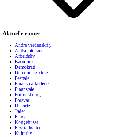
Aktuelle emner
Andre verdenskrig
Antisemittisme
Arbeidsliv
Barndom
Demokrati
Den norske kirke
Festtale
Finansmarkedene
Finanstale
Fornorskning
Forsvar
Historie
Jøder
Klima
Kongehuset
Krystallnatten
Kulturliv