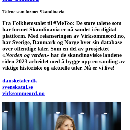
Talene som formet Skandinavia
Fra Folkhemstalet til #MeToo: De store talene som
har formet Skandinavia er nå samlet i én digital
plattform.
Med relanseringen av Virksommeord.no,
har Sverige, Danmark og Norge hver sin database
over offentlige taler. Som en del av prosjektet
«Norden og verden»
har de skandinaviske landene
siden 2023 arbeidet med å bygge opp en samling av
viktige historiske og aktuelle taler. Nå er vi live!
dansketaler.dk
svenskatal.se
virksommeord.no