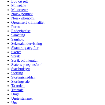
Lov og rett
Minnetale
Minoriteter
Norsk politikk
Norsk økonomi
Organisert kriminalitet
Porno
Redegjørelse
Sameting
Samhold
Seksualundervisning
Skatter og avgifter
Skeive
Språk
Språk og litteratur
Statens pensjonsfond
Statsbudsjett
Storting
Stortingsmiddag
Stortingstale
Ta ordet!
Trontale
Unge
Unge stemmer
Uro