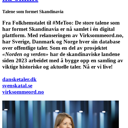
Talene som formet Skandinavia
Fra Folkhemstalet til #MeToo: De store talene som
har formet Skandinavia er nå samlet i én digital
plattform.
Med relanseringen av Virksommeord.no,
har Sverige, Danmark og Norge hver sin database
over offentlige taler. Som en del av prosjektet
«Norden og verden»
har de skandinaviske landene
siden 2023 arbeidet med å bygge opp en samling av
viktige historiske og aktuelle taler. Nå er vi live!
dansketaler.dk
svenskatal.se
virksommeord.no