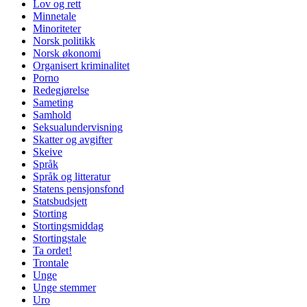
Lov og rett
Minnetale
Minoriteter
Norsk politikk
Norsk økonomi
Organisert kriminalitet
Porno
Redegjørelse
Sameting
Samhold
Seksualundervisning
Skatter og avgifter
Skeive
Språk
Språk og litteratur
Statens pensjonsfond
Statsbudsjett
Storting
Stortingsmiddag
Stortingstale
Ta ordet!
Trontale
Unge
Unge stemmer
Uro