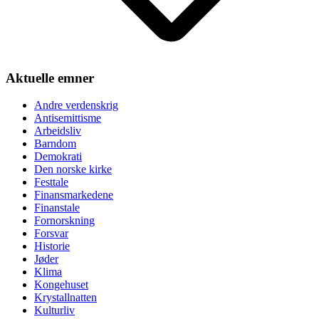
Aktuelle emner
Andre verdenskrig
Antisemittisme
Arbeidsliv
Barndom
Demokrati
Den norske kirke
Festtale
Finansmarkedene
Finanstale
Fornorskning
Forsvar
Historie
Jøder
Klima
Kongehuset
Krystallnatten
Kulturliv