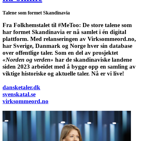
Talene som formet Skandinavia
Fra Folkhemstalet til #MeToo: De store talene som
har formet Skandinavia er nå samlet i én digital
plattform.
Med relanseringen av Virksommeord.no,
har Sverige, Danmark og Norge hver sin database
over offentlige taler. Som en del av prosjektet
«Norden og verden»
har de skandinaviske landene
siden 2023 arbeidet med å bygge opp en samling av
viktige historiske og aktuelle taler. Nå er vi live!
dansketaler.dk
svenskatal.se
virksommeord.no