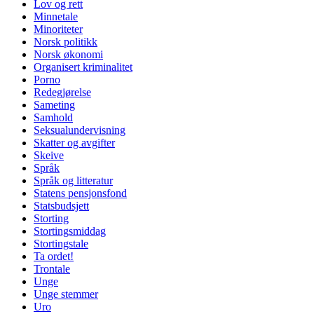
Lov og rett
Minnetale
Minoriteter
Norsk politikk
Norsk økonomi
Organisert kriminalitet
Porno
Redegjørelse
Sameting
Samhold
Seksualundervisning
Skatter og avgifter
Skeive
Språk
Språk og litteratur
Statens pensjonsfond
Statsbudsjett
Storting
Stortingsmiddag
Stortingstale
Ta ordet!
Trontale
Unge
Unge stemmer
Uro