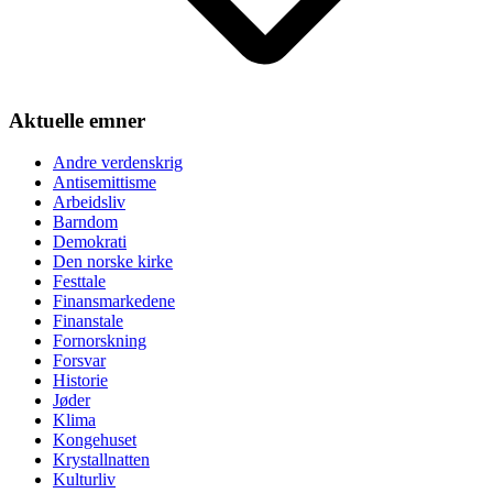
Aktuelle emner
Andre verdenskrig
Antisemittisme
Arbeidsliv
Barndom
Demokrati
Den norske kirke
Festtale
Finansmarkedene
Finanstale
Fornorskning
Forsvar
Historie
Jøder
Klima
Kongehuset
Krystallnatten
Kulturliv