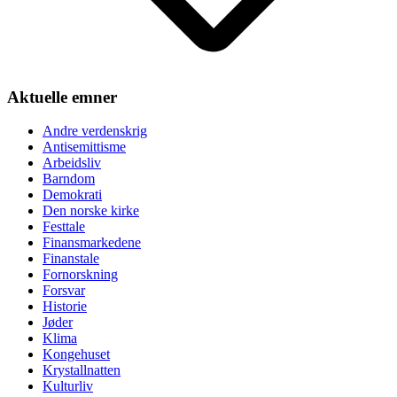
Aktuelle emner
Andre verdenskrig
Antisemittisme
Arbeidsliv
Barndom
Demokrati
Den norske kirke
Festtale
Finansmarkedene
Finanstale
Fornorskning
Forsvar
Historie
Jøder
Klima
Kongehuset
Krystallnatten
Kulturliv