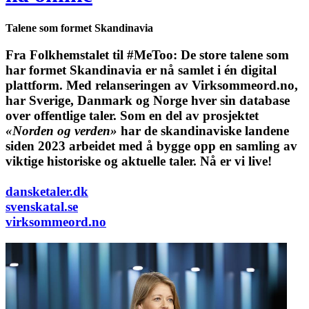
Talene som formet Skandinavia
Fra Folkhemstalet til #MeToo: De store talene som
har formet Skandinavia er nå samlet i én digital
plattform.
Med relanseringen av Virksommeord.no,
har Sverige, Danmark og Norge hver sin database
over offentlige taler. Som en del av prosjektet
«Norden og verden»
har de skandinaviske landene
siden 2023 arbeidet med å bygge opp en samling av
viktige historiske og aktuelle taler. Nå er vi live!
dansketaler.dk
svenskatal.se
virksommeord.no