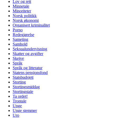
Lov og rett
Minnetale
Minoriteter
Norsk politikk
Norsk økonomi
Organisert kriminalitet
Porno
Redegjørelse
Sameting
Samhold
Seksualundervisning
Skatter og avgifter
Skeive
Språk
Språk og litteratur
Statens pensjonsfond
Statsbudsjett
Storting
Stortingsmiddag
Stortingstale
Ta ordet!
Trontale
Unge
Unge stemmer
Uro