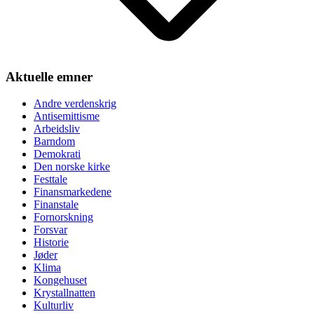
Aktuelle emner
Andre verdenskrig
Antisemittisme
Arbeidsliv
Barndom
Demokrati
Den norske kirke
Festtale
Finansmarkedene
Finanstale
Fornorskning
Forsvar
Historie
Jøder
Klima
Kongehuset
Krystallnatten
Kulturliv