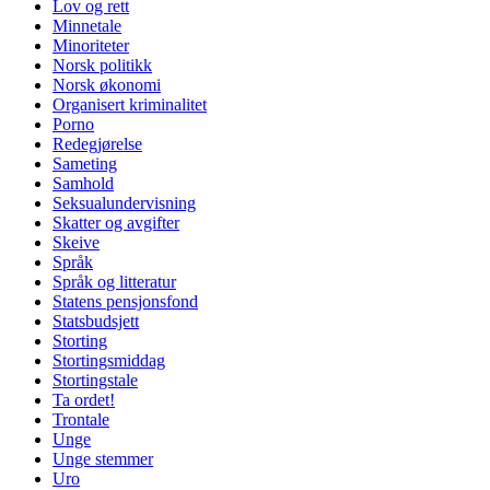
Lov og rett
Minnetale
Minoriteter
Norsk politikk
Norsk økonomi
Organisert kriminalitet
Porno
Redegjørelse
Sameting
Samhold
Seksualundervisning
Skatter og avgifter
Skeive
Språk
Språk og litteratur
Statens pensjonsfond
Statsbudsjett
Storting
Stortingsmiddag
Stortingstale
Ta ordet!
Trontale
Unge
Unge stemmer
Uro