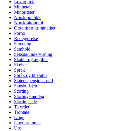
Lov og rett
Minnetale
Minoriteter
Norsk politikk
Norsk økonomi
Organisert kriminalitet
Porno
Redegjørelse
Sameting
Samhold
Seksualundervisning
Skatter og avgifter
Skeive
Språk
Språk og litteratur
Statens pensjonsfond
Statsbudsjett
Storting
Stortingsmiddag
Stortingstale
Ta ordet!
Trontale
Unge
Unge stemmer
Uro