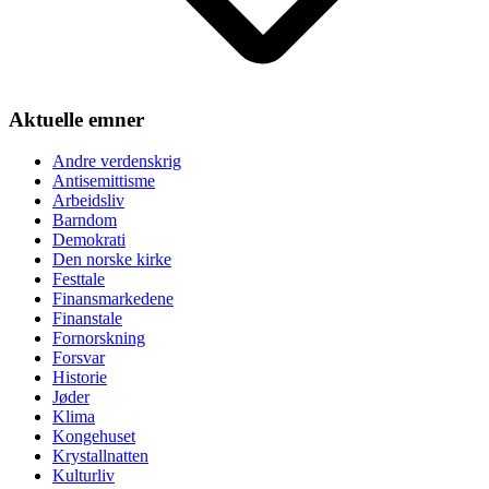
Aktuelle emner
Andre verdenskrig
Antisemittisme
Arbeidsliv
Barndom
Demokrati
Den norske kirke
Festtale
Finansmarkedene
Finanstale
Fornorskning
Forsvar
Historie
Jøder
Klima
Kongehuset
Krystallnatten
Kulturliv