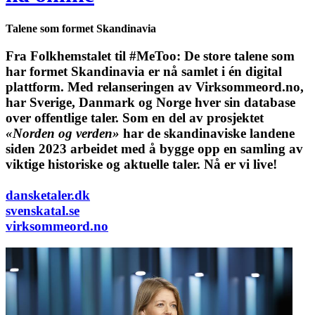
Talene som formet Skandinavia
Fra Folkhemstalet til #MeToo: De store talene som
har formet Skandinavia er nå samlet i én digital
plattform.
Med relanseringen av Virksommeord.no,
har Sverige, Danmark og Norge hver sin database
over offentlige taler. Som en del av prosjektet
«Norden og verden»
har de skandinaviske landene
siden 2023 arbeidet med å bygge opp en samling av
viktige historiske og aktuelle taler. Nå er vi live!
dansketaler.dk
svenskatal.se
virksommeord.no