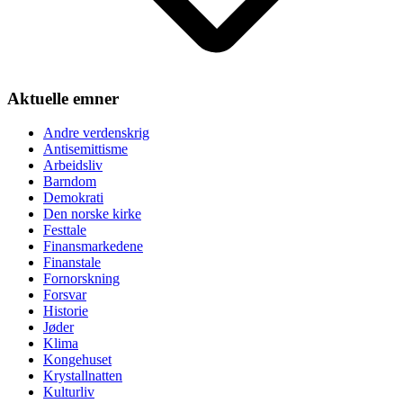
Aktuelle emner
Andre verdenskrig
Antisemittisme
Arbeidsliv
Barndom
Demokrati
Den norske kirke
Festtale
Finansmarkedene
Finanstale
Fornorskning
Forsvar
Historie
Jøder
Klima
Kongehuset
Krystallnatten
Kulturliv