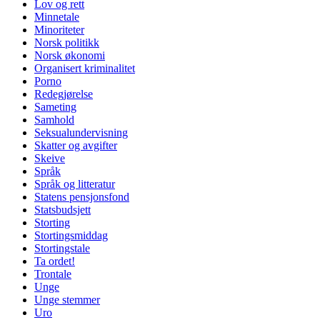
Lov og rett
Minnetale
Minoriteter
Norsk politikk
Norsk økonomi
Organisert kriminalitet
Porno
Redegjørelse
Sameting
Samhold
Seksualundervisning
Skatter og avgifter
Skeive
Språk
Språk og litteratur
Statens pensjonsfond
Statsbudsjett
Storting
Stortingsmiddag
Stortingstale
Ta ordet!
Trontale
Unge
Unge stemmer
Uro