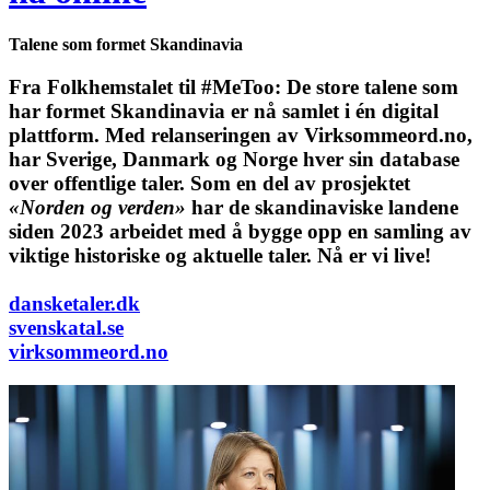
Talene som formet Skandinavia
Fra Folkhemstalet til #MeToo: De store talene som
har formet Skandinavia er nå samlet i én digital
plattform.
Med relanseringen av Virksommeord.no,
har Sverige, Danmark og Norge hver sin database
over offentlige taler. Som en del av prosjektet
«Norden og verden»
har de skandinaviske landene
siden 2023 arbeidet med å bygge opp en samling av
viktige historiske og aktuelle taler. Nå er vi live!
dansketaler.dk
svenskatal.se
virksommeord.no