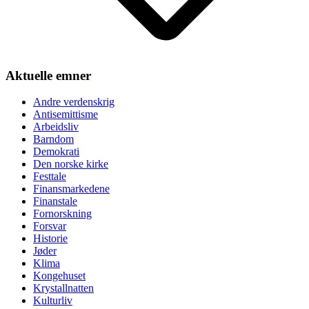
Aktuelle emner
Andre verdenskrig
Antisemittisme
Arbeidsliv
Barndom
Demokrati
Den norske kirke
Festtale
Finansmarkedene
Finanstale
Fornorskning
Forsvar
Historie
Jøder
Klima
Kongehuset
Krystallnatten
Kulturliv