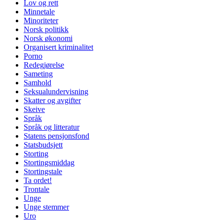
Lov og rett
Minnetale
Minoriteter
Norsk politikk
Norsk økonomi
Organisert kriminalitet
Porno
Redegjørelse
Sameting
Samhold
Seksualundervisning
Skatter og avgifter
Skeive
Språk
Språk og litteratur
Statens pensjonsfond
Statsbudsjett
Storting
Stortingsmiddag
Stortingstale
Ta ordet!
Trontale
Unge
Unge stemmer
Uro