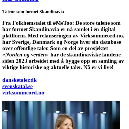
Talene som formet Skandinavia
Fra Folkhemstalet til #MeToo: De store talene som
har formet Skandinavia er nå samlet i én digital
plattform.
Med relanseringen av Virksommeord.no,
har Sverige, Danmark og Norge hver sin database
over offentlige taler. Som en del av prosjektet
«Norden og verden»
har de skandinaviske landene
siden 2023 arbeidet med å bygge opp en samling av
viktige historiske og aktuelle taler. Nå er vi live!
dansketaler.dk
svenskatal.se
virksommeord.no