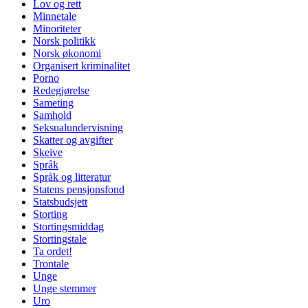
Lov og rett
Minnetale
Minoriteter
Norsk politikk
Norsk økonomi
Organisert kriminalitet
Porno
Redegjørelse
Sameting
Samhold
Seksualundervisning
Skatter og avgifter
Skeive
Språk
Språk og litteratur
Statens pensjonsfond
Statsbudsjett
Storting
Stortingsmiddag
Stortingstale
Ta ordet!
Trontale
Unge
Unge stemmer
Uro