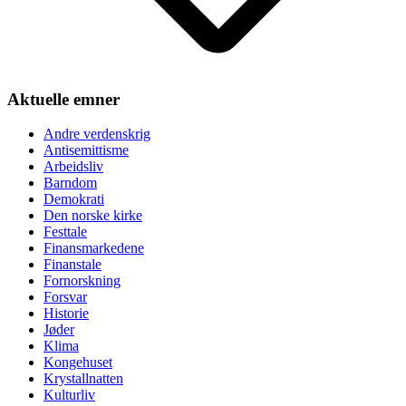
Aktuelle emner
Andre verdenskrig
Antisemittisme
Arbeidsliv
Barndom
Demokrati
Den norske kirke
Festtale
Finansmarkedene
Finanstale
Fornorskning
Forsvar
Historie
Jøder
Klima
Kongehuset
Krystallnatten
Kulturliv