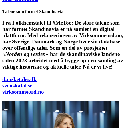
Talene som formet Skandinavia
Fra Folkhemstalet til #MeToo: De store talene som
har formet Skandinavia er nå samlet i én digital
plattform.
Med relanseringen av Virksommeord.no,
har Sverige, Danmark og Norge hver sin database
over offentlige taler. Som en del av prosjektet
«Norden og verden»
har de skandinaviske landene
siden 2023 arbeidet med å bygge opp en samling av
viktige historiske og aktuelle taler. Nå er vi live!
dansketaler.dk
svenskatal.se
virksommeord.no