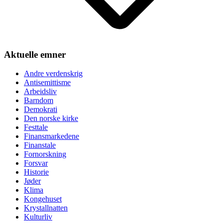
Aktuelle emner
Andre verdenskrig
Antisemittisme
Arbeidsliv
Barndom
Demokrati
Den norske kirke
Festtale
Finansmarkedene
Finanstale
Fornorskning
Forsvar
Historie
Jøder
Klima
Kongehuset
Krystallnatten
Kulturliv