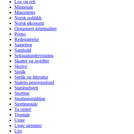
Lov og rett
Minnetale
Minoriteter
Norsk politikk
Norsk økonomi
Organisert kriminalitet
Porno
Redegjørelse
Sameting
Samhold
Seksualundervisning
Skatter og avgifter
Skeive
Språk
Språk og litteratur
Statens pensjonsfond
Statsbudsjett
Storting
Stortingsmiddag
Stortingstale
Ta ordet!
Trontale
Unge
Unge stemmer
Uro