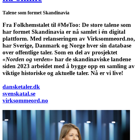
Talene som formet Skandinavia
Fra Folkhemstalet til #MeToo: De store talene som
har formet Skandinavia er nå samlet i én digital
plattform.
Med relanseringen av Virksommeord.no,
har Sverige, Danmark og Norge hver sin database
over offentlige taler. Som en del av prosjektet
«Norden og verden»
har de skandinaviske landene
siden 2023 arbeidet med å bygge opp en samling av
viktige historiske og aktuelle taler. Nå er vi live!
dansketaler.dk
svenskatal.se
virksommeord.no