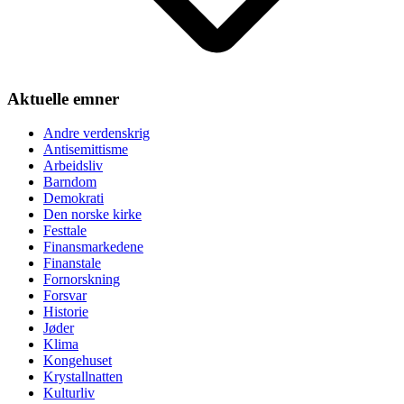
Aktuelle emner
Andre verdenskrig
Antisemittisme
Arbeidsliv
Barndom
Demokrati
Den norske kirke
Festtale
Finansmarkedene
Finanstale
Fornorskning
Forsvar
Historie
Jøder
Klima
Kongehuset
Krystallnatten
Kulturliv