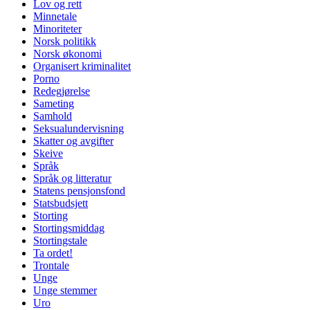
Lov og rett
Minnetale
Minoriteter
Norsk politikk
Norsk økonomi
Organisert kriminalitet
Porno
Redegjørelse
Sameting
Samhold
Seksualundervisning
Skatter og avgifter
Skeive
Språk
Språk og litteratur
Statens pensjonsfond
Statsbudsjett
Storting
Stortingsmiddag
Stortingstale
Ta ordet!
Trontale
Unge
Unge stemmer
Uro