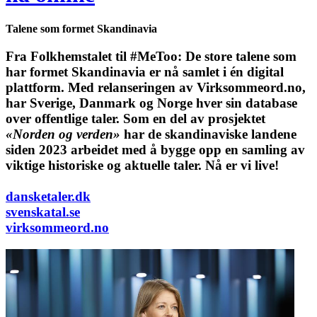
Talene som formet Skandinavia
Fra Folkhemstalet til #MeToo: De store talene som
har formet Skandinavia er nå samlet i én digital
plattform.
Med relanseringen av Virksommeord.no,
har Sverige, Danmark og Norge hver sin database
over offentlige taler. Som en del av prosjektet
«Norden og verden»
har de skandinaviske landene
siden 2023 arbeidet med å bygge opp en samling av
viktige historiske og aktuelle taler. Nå er vi live!
dansketaler.dk
svenskatal.se
virksommeord.no