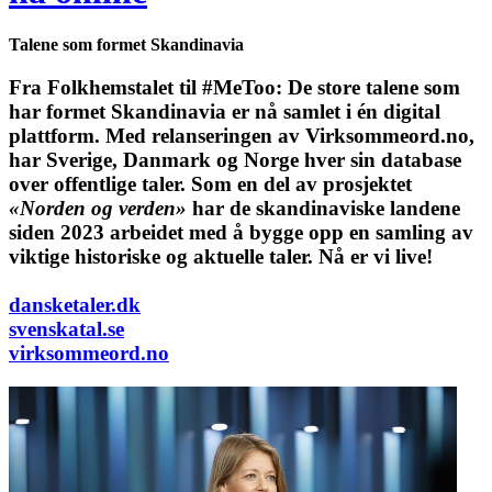
Talene som formet Skandinavia
Fra Folkhemstalet til #MeToo: De store talene som
har formet Skandinavia er nå samlet i én digital
plattform.
Med relanseringen av Virksommeord.no,
har Sverige, Danmark og Norge hver sin database
over offentlige taler. Som en del av prosjektet
«Norden og verden»
har de skandinaviske landene
siden 2023 arbeidet med å bygge opp en samling av
viktige historiske og aktuelle taler. Nå er vi live!
dansketaler.dk
svenskatal.se
virksommeord.no