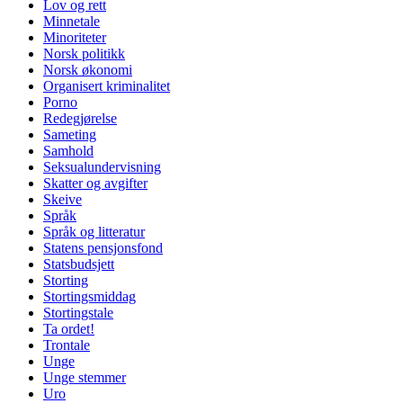
Lov og rett
Minnetale
Minoriteter
Norsk politikk
Norsk økonomi
Organisert kriminalitet
Porno
Redegjørelse
Sameting
Samhold
Seksualundervisning
Skatter og avgifter
Skeive
Språk
Språk og litteratur
Statens pensjonsfond
Statsbudsjett
Storting
Stortingsmiddag
Stortingstale
Ta ordet!
Trontale
Unge
Unge stemmer
Uro