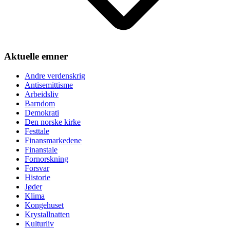
Aktuelle emner
Andre verdenskrig
Antisemittisme
Arbeidsliv
Barndom
Demokrati
Den norske kirke
Festtale
Finansmarkedene
Finanstale
Fornorskning
Forsvar
Historie
Jøder
Klima
Kongehuset
Krystallnatten
Kulturliv