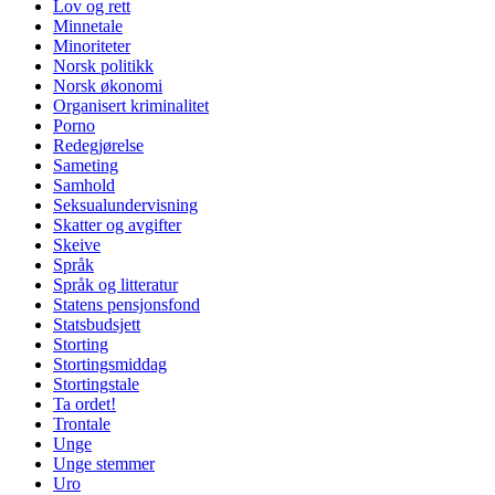
Lov og rett
Minnetale
Minoriteter
Norsk politikk
Norsk økonomi
Organisert kriminalitet
Porno
Redegjørelse
Sameting
Samhold
Seksualundervisning
Skatter og avgifter
Skeive
Språk
Språk og litteratur
Statens pensjonsfond
Statsbudsjett
Storting
Stortingsmiddag
Stortingstale
Ta ordet!
Trontale
Unge
Unge stemmer
Uro