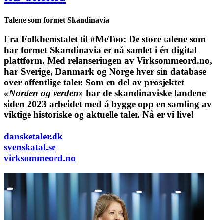
Talene som formet Skandinavia
Fra Folkhemstalet til #MeToo: De store talene som
har formet Skandinavia er nå samlet i én digital
plattform.
Med relanseringen av Virksommeord.no,
har Sverige, Danmark og Norge hver sin database
over offentlige taler. Som en del av prosjektet
«Norden og verden»
har de skandinaviske landene
siden 2023 arbeidet med å bygge opp en samling av
viktige historiske og aktuelle taler. Nå er vi live!
dansketaler.dk
svenskatal.se
virksommeord.no