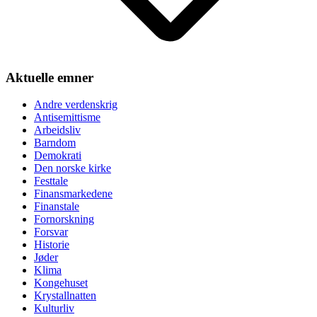
Aktuelle emner
Andre verdenskrig
Antisemittisme
Arbeidsliv
Barndom
Demokrati
Den norske kirke
Festtale
Finansmarkedene
Finanstale
Fornorskning
Forsvar
Historie
Jøder
Klima
Kongehuset
Krystallnatten
Kulturliv