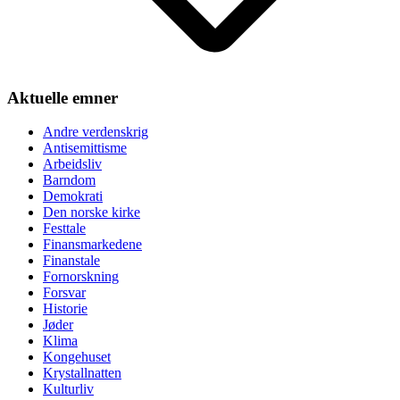
Aktuelle emner
Andre verdenskrig
Antisemittisme
Arbeidsliv
Barndom
Demokrati
Den norske kirke
Festtale
Finansmarkedene
Finanstale
Fornorskning
Forsvar
Historie
Jøder
Klima
Kongehuset
Krystallnatten
Kulturliv