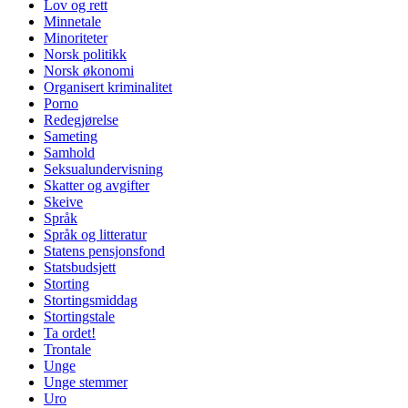
Lov og rett
Minnetale
Minoriteter
Norsk politikk
Norsk økonomi
Organisert kriminalitet
Porno
Redegjørelse
Sameting
Samhold
Seksualundervisning
Skatter og avgifter
Skeive
Språk
Språk og litteratur
Statens pensjonsfond
Statsbudsjett
Storting
Stortingsmiddag
Stortingstale
Ta ordet!
Trontale
Unge
Unge stemmer
Uro