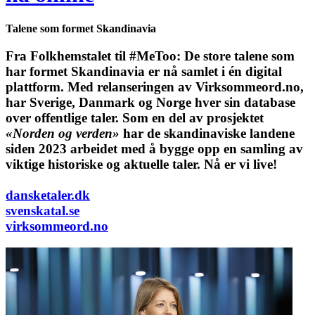
Talene som formet Skandinavia
Fra Folkhemstalet til #MeToo: De store talene som
har formet Skandinavia er nå samlet i én digital
plattform.
Med relanseringen av Virksommeord.no,
har Sverige, Danmark og Norge hver sin database
over offentlige taler. Som en del av prosjektet
«Norden og verden»
har de skandinaviske landene
siden 2023 arbeidet med å bygge opp en samling av
viktige historiske og aktuelle taler. Nå er vi live!
dansketaler.dk
svenskatal.se
virksommeord.no