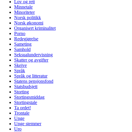
Lov og rett
Minnetale
Minoriteter
Norsk politikk
Norsk økonomi
Organisert kriminalitet
Porno
Redegjørelse
Sameting
Samhold
Seksualundervisning
Skatter og avgifter
Skeive
Språk
Språk og litteratur
Statens pensjonsfond
Statsbudsjett
Storting
Stortingsmiddag
Stortingstale
Ta ordet!
Trontale
Unge
Unge stemmer
Uro