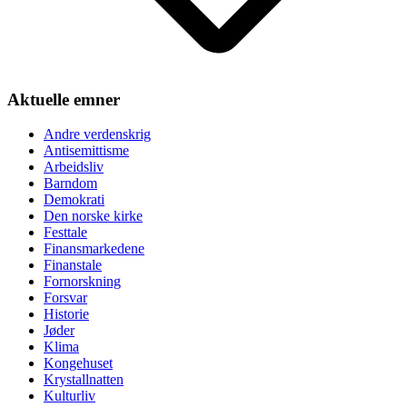
Aktuelle emner
Andre verdenskrig
Antisemittisme
Arbeidsliv
Barndom
Demokrati
Den norske kirke
Festtale
Finansmarkedene
Finanstale
Fornorskning
Forsvar
Historie
Jøder
Klima
Kongehuset
Krystallnatten
Kulturliv