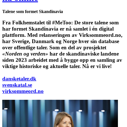
Talene som formet Skandinavia
Fra Folkhemstalet til #MeToo: De store talene som
har formet Skandinavia er nå samlet i én digital
plattform.
Med relanseringen av Virksommeord.no,
har Sverige, Danmark og Norge hver sin database
over offentlige taler. Som en del av prosjektet
«Norden og verden»
har de skandinaviske landene
siden 2023 arbeidet med å bygge opp en samling av
viktige historiske og aktuelle taler. Nå er vi live!
dansketaler.dk
svenskatal.se
virksommeord.no