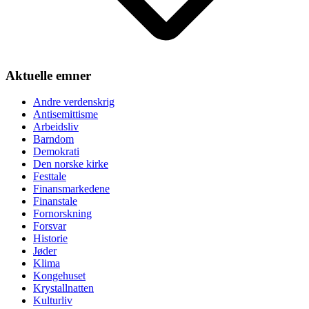
Aktuelle emner
Andre verdenskrig
Antisemittisme
Arbeidsliv
Barndom
Demokrati
Den norske kirke
Festtale
Finansmarkedene
Finanstale
Fornorskning
Forsvar
Historie
Jøder
Klima
Kongehuset
Krystallnatten
Kulturliv