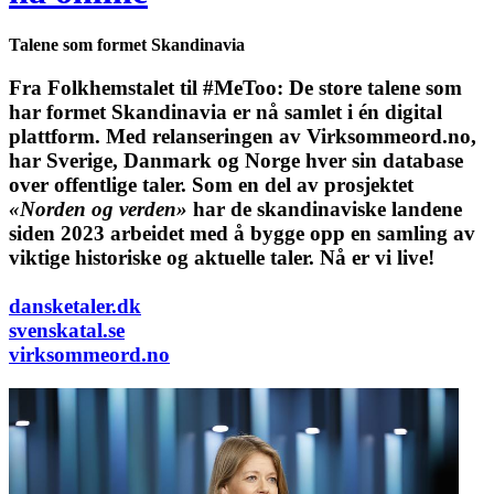
Talene som formet Skandinavia
Fra Folkhemstalet til #MeToo: De store talene som
har formet Skandinavia er nå samlet i én digital
plattform.
Med relanseringen av Virksommeord.no,
har Sverige, Danmark og Norge hver sin database
over offentlige taler. Som en del av prosjektet
«Norden og verden»
har de skandinaviske landene
siden 2023 arbeidet med å bygge opp en samling av
viktige historiske og aktuelle taler. Nå er vi live!
dansketaler.dk
svenskatal.se
virksommeord.no