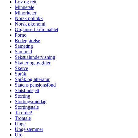
Lov og rett
Minnetale
Minoriteter
Norsk politikk
Norsk økonomi
Organisert kriminalitet
Porno
Redegjørelse
Sameting
Samhold
Seksualundervisning
Skatter og avgifter
Skeive
Språk
Språk og litteratur
Statens pensjonsfond
Statsbudsjett
Storting
Stortingsmiddag
Stortingstale
Ta ordet!
Trontale
Unge
Unge stemmer
Uro