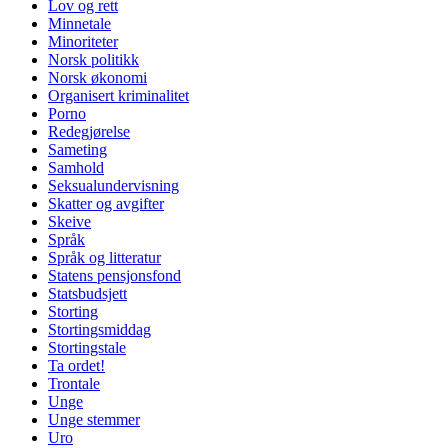
Lov og rett
Minnetale
Minoriteter
Norsk politikk
Norsk økonomi
Organisert kriminalitet
Porno
Redegjørelse
Sameting
Samhold
Seksualundervisning
Skatter og avgifter
Skeive
Språk
Språk og litteratur
Statens pensjonsfond
Statsbudsjett
Storting
Stortingsmiddag
Stortingstale
Ta ordet!
Trontale
Unge
Unge stemmer
Uro