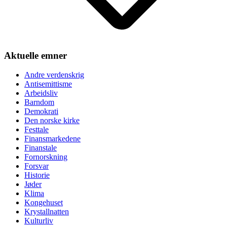
Aktuelle emner
Andre verdenskrig
Antisemittisme
Arbeidsliv
Barndom
Demokrati
Den norske kirke
Festtale
Finansmarkedene
Finanstale
Fornorskning
Forsvar
Historie
Jøder
Klima
Kongehuset
Krystallnatten
Kulturliv