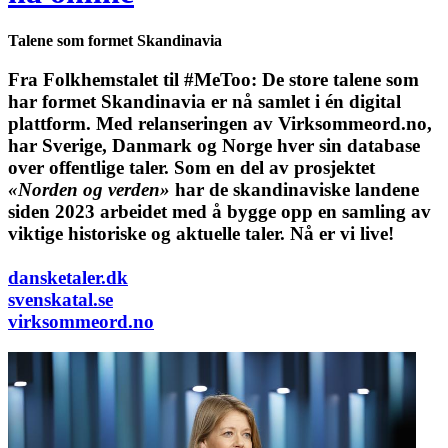
Talene som formet Skandinavia
Fra Folkhemstalet til #MeToo: De store talene som
har formet Skandinavia er nå samlet i én digital
plattform.
Med relanseringen av Virksommeord.no,
har Sverige, Danmark og Norge hver sin database
over offentlige taler. Som en del av prosjektet
«Norden og verden»
har de skandinaviske landene
siden 2023 arbeidet med å bygge opp en samling av
viktige historiske og aktuelle taler. Nå er vi live!
dansketaler.dk
svenskatal.se
virksommeord.no