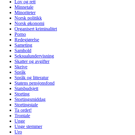
Lov og rett
Minnetale
Minoriteter
Norsk politikk
Norsk økonomi
Organisert kriminalitet
Porno
Redegjørelse
Sameting
Samhold
Seksualundervisning
Skatter og avgifter
Skeive
Språk
Språk og litteratur
Statens pensjonsfond
Statsbudsjett
Storting
Stortingsmiddag
Stortingstale
Ta ordet!
Trontale
Unge
Unge stemmer
Uro