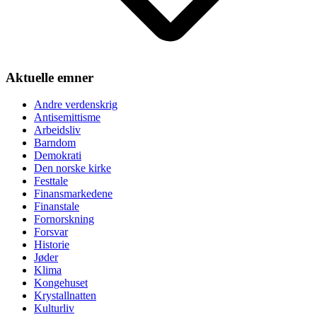
Aktuelle emner
Andre verdenskrig
Antisemittisme
Arbeidsliv
Barndom
Demokrati
Den norske kirke
Festtale
Finansmarkedene
Finanstale
Fornorskning
Forsvar
Historie
Jøder
Klima
Kongehuset
Krystallnatten
Kulturliv