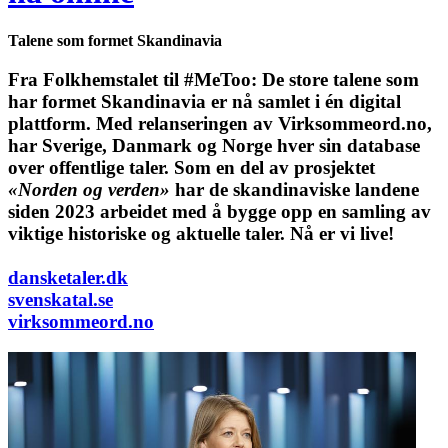
Talene som formet Skandinavia
Fra Folkhemstalet til #MeToo: De store talene som
har formet Skandinavia er nå samlet i én digital
plattform.
Med relanseringen av Virksommeord.no,
har Sverige, Danmark og Norge hver sin database
over offentlige taler. Som en del av prosjektet
«Norden og verden»
har de skandinaviske landene
siden 2023 arbeidet med å bygge opp en samling av
viktige historiske og aktuelle taler. Nå er vi live!
dansketaler.dk
svenskatal.se
virksommeord.no