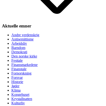
Aktuelle emner
Andre verdenskrig
Antisemittisme
Arbeidsliv
Barndom
Demokrati
Den norske kirke
Festtale
Finansmarkedene
Finanstale
Fornorskning
Forsvar
Historie
Jøder
Klima
Kongehuset
Krystallnatten
Kulturliv