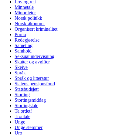
Lov og rett
Minnetale
Minoriteter
Norsk politikk
Norsk økonomi
Organisert kriminalitet
Porno
Redegjørelse
Sameting
Samhold
Seksualundervisning
Skatter og avgifter
Skeive
Språk
Språk og litteratur
Statens pensjonsfond
Statsbudsjett
Storting
Stortingsmiddag
Stortingstale
Ta ordet!
Trontale
Unge
Unge stemmer
Uro