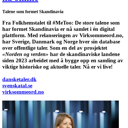
Talene som formet Skandinavia
Fra Folkhemstalet til #MeToo: De store talene som
har formet Skandinavia er nå samlet i én digital
plattform.
Med relanseringen av Virksommeord.no,
har Sverige, Danmark og Norge hver sin database
over offentlige taler. Som en del av prosjektet
«Norden og verden»
har de skandinaviske landene
siden 2023 arbeidet med å bygge opp en samling av
viktige historiske og aktuelle taler. Nå er vi live!
dansketaler.dk
svenskatal.se
virksommeord.no