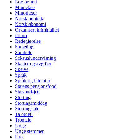
Lov og rett
Minnetale
Minoriteter
Norsk politikk
Norsk økonomi
Organisert kriminalitet
Porno
Redegjørelse
Sameting
Samhold
Seksualundervisning
Skatter og avgifter
Skeive
Språk
Språk og litteratur
Statens pensjonsfond
Statsbudsjett
Storting
Stortingsmiddag
Stortingstale
Ta ordet!
Trontale
Unge
Unge stemmer
Uro