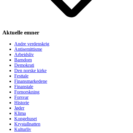
Aktuelle emner
Andre verdenskrig
Antisemittisme
Arbeidsliv
Barndom
Demokrati
Den norske kirke
Festtale
Finansmarkedene
Finanstale
Fornorskning
Forsvar
Historie
Jøder
Klima
Kongehuset
Krystallnatten
Kulturliv