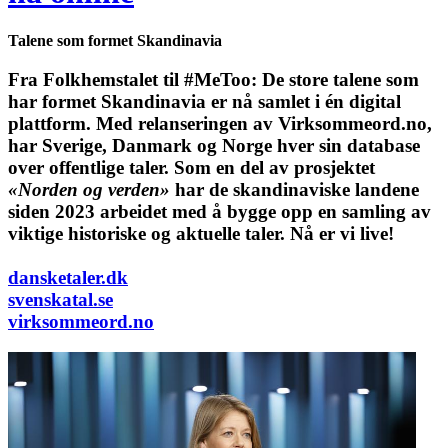
Talene som formet Skandinavia
Fra Folkhemstalet til #MeToo: De store talene som
har formet Skandinavia er nå samlet i én digital
plattform.
Med relanseringen av Virksommeord.no,
har Sverige, Danmark og Norge hver sin database
over offentlige taler. Som en del av prosjektet
«Norden og verden»
har de skandinaviske landene
siden 2023 arbeidet med å bygge opp en samling av
viktige historiske og aktuelle taler. Nå er vi live!
dansketaler.dk
svenskatal.se
virksommeord.no