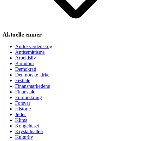
Aktuelle emner
Andre verdenskrig
Antisemittisme
Arbeidsliv
Barndom
Demokrati
Den norske kirke
Festtale
Finansmarkedene
Finanstale
Fornorskning
Forsvar
Historie
Jøder
Klima
Kongehuset
Krystallnatten
Kulturliv