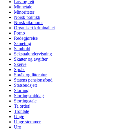
Lov og rett
Minnetale
Minoriteter
Norsk politikk
Norsk økonomi
Organisert kriminalitet
Porno
Redegjørelse
Sameting
Samhold
Seksualundervisning
Skatter og avgifter
Skeive
Språk
Språk og litteratur
Statens pensjonsfond
Statsbudsjett
Storting
Stortingsmiddag
Stortingstale
Ta ordet!
Trontale
Unge
Unge stemmer
Uro