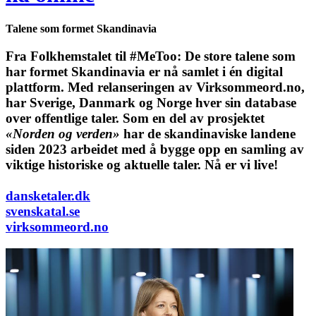
Talene som formet Skandinavia
Fra Folkhemstalet til #MeToo: De store talene som
har formet Skandinavia er nå samlet i én digital
plattform.
Med relanseringen av Virksommeord.no,
har Sverige, Danmark og Norge hver sin database
over offentlige taler. Som en del av prosjektet
«Norden og verden»
har de skandinaviske landene
siden 2023 arbeidet med å bygge opp en samling av
viktige historiske og aktuelle taler. Nå er vi live!
dansketaler.dk
svenskatal.se
virksommeord.no