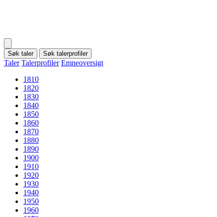
Søk taler
Søk talerprofiler
Taler
Talerprofiler
Emneoversigt
1810
1820
1830
1840
1850
1860
1870
1880
1890
1900
1910
1920
1930
1940
1950
1960