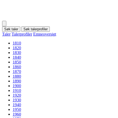
Søk taler
Søk talerprofiler
Taler
Talerprofiler
Emneoversigt
1810
1820
1830
1840
1850
1860
1870
1880
1890
1900
1910
1920
1930
1940
1950
1960