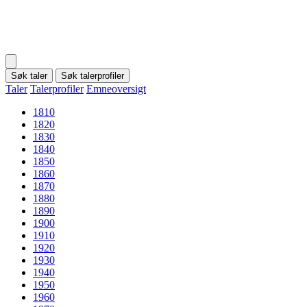
Søk taler
Søk talerprofiler
Taler
Talerprofiler
Emneoversigt
1810
1820
1830
1840
1850
1860
1870
1880
1890
1900
1910
1920
1930
1940
1950
1960