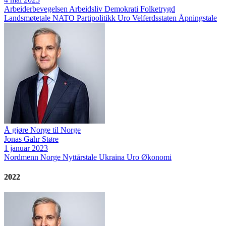
Arbeiderbevegelsen
Arbeidsliv
Demokrati
Folketrygd
Landsmøtetale
NATO
Partipolitikk
Uro
Velferdsstaten
Åpningstale
Å gjøre Norge til Norge
Jonas Gahr Støre
1 januar 2023
Nordmenn
Norge
Nyttårstale
Ukraina
Uro
Økonomi
2022