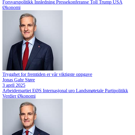
Forsvarspolitikk
Innledning
Pressekonferanse
Toll
Trump
USA
Økonomi
Trygghet for fremtiden er vår viktigste oppgave
Jonas Gahr Støre
3 april 2025
Arbeiderpartiet
EØS
Internasjonal uro
Landsmøtetale
Partipolitikk
Verdier
Økonomi