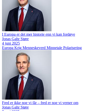
I Europa er det mer historie enn vi kan fordøye
Jonas Gahr Støre
4 juni 2025
Europa
Krig
Menneskeverd
Minnetale
Polarisering
Fred er ikke noe vi får – fred er noe vi verner om
Jonas Gahr Støre