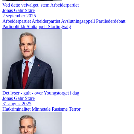
Ved dette veivalget, stem Arbeiderpartiet
Jonas Gahr Støre
2 september 2025
Arbeiderpartiet
Arbeiderpartiet
Avslutningsappell
Partilederdebatt
Partipolitikk
Sluttappell
Stortingvalg
Det lyser - gult - over Youngstorget i dag
Jonas Gahr Støre
31 august 2025
Hatkriminalitet
Minnetale
Rasisme
Terror