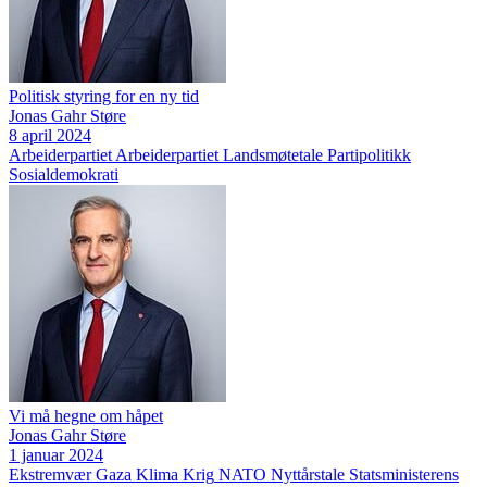
Politisk styring for en ny tid
Jonas Gahr Støre
8 april 2024
Arbeiderpartiet
Arbeiderpartiet
Landsmøtetale
Partipolitikk
Sosialdemokrati
Vi må hegne om håpet
Jonas Gahr Støre
1 januar 2024
Ekstremvær
Gaza
Klima
Krig
NATO
Nyttårstale
Statsministerens