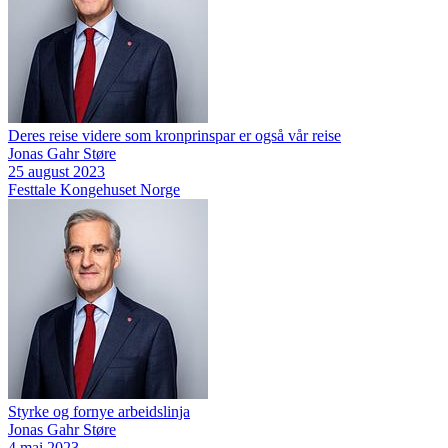
Deres reise videre som kronprinspar er også vår reise
Jonas Gahr Støre
25 august 2023
Festtale
Kongehuset
Norge
Styrke og fornye arbeidslinja
Jonas Gahr Støre
4 mai 2023