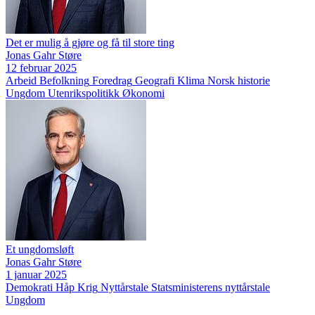
Det er mulig å gjøre og få til store ting
Jonas Gahr Støre
12 februar 2025
Arbeid
Befolkning
Foredrag
Geografi
Klima
Norsk historie
Ungdom
Utenrikspolitikk
Økonomi
Et ungdomsløft
Jonas Gahr Støre
1 januar 2025
Demokrati
Håp
Krig
Nyttårstale
Statsministerens nyttårstale
Ungdom