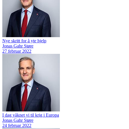
Nye skritt for å yte hjelp
Jonas Gahr Støre
27 februar 2022
I dag våknet vi til krig i Europa
Jonas Gahr Støre
24 februar 2022