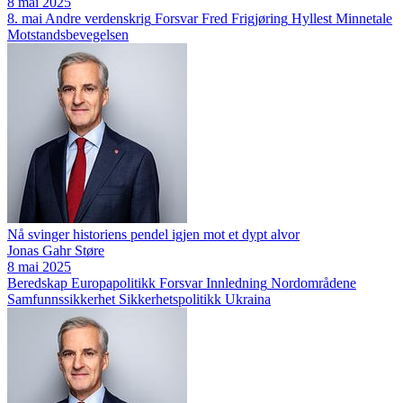
8 mai 2025
8. mai
Andre verdenskrig
Forsvar
Fred
Frigjøring
Hyllest
Minnetale
Motstandsbevegelsen
Nå svinger historiens pendel igjen mot et dypt alvor
Jonas Gahr Støre
8 mai 2025
Beredskap
Europapolitikk
Forsvar
Innledning
Nordområdene
Samfunnssikkerhet
Sikkerhetspolitikk
Ukraina