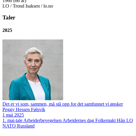
1960 (66 år)
LO / Trond Isaksen / lo.no
Taler
2025
Det er vi som, sammen, må stå opp for det samfunnet vi ønsker
Peggy Hessen Følsvik
1 mai 2025
1. mai-tale
Arbeiderbevegelsen
Arbeidernes dag
Folkemakt
Håp
LO
NATO
Russland