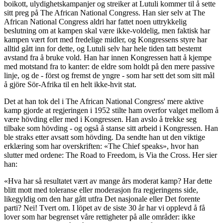
boikott, ulydighetskampanjer og streiker at Lutuli kommer til å sette
sitt preg på The African National Congress. Han sier selv at The
African National Congress aldri har fattet noen uttrykkelig
beslutning om at kampen skal være ikke-voldelig, men faktisk har
kampen vært fort med fredelige midler, og Kongressens styre har
alltid gått inn for dette, og Lutuli selv har hele tiden tatt bestemt
avstand fra å bruke vold. Han har innen Kongressen hatt å kjempe
med motstand fra to kanter: de eldre som holdt på den mere passive
linje, og de - först og fremst de yngre - som har sett det som sitt mål
å gjöre Sör-Afrika til en helt ikke-hvit stat.
Det at han tok del i The African National Congress' mere aktive
kamp gjorde at regjeringen i 1952 stilte ham overfor valget mellom å
være hövding eller med i Kongressen. Han avslo å trekke seg
tilbake som hövding - og også å stanse sitt arbeid i Kongressen. Han
ble straks etter avsatt som hövding. Da sendte han ut den viktige
erklæring som har overskriften: «The Chief speaks», hvor han
slutter med ordene: The Road to Freedom, is Via the Cross. Her sier
han:
«Hva har så resultatet vært av mange års moderat kamp? Har dette
blitt mott med toleranse eller moderasjon fra regjeringens side,
likegyldig om den har gått utfra Det nasjonale eller Det forente
parti? Nei! Tvert om. I löpet av de siste 30 år har vi opplevd å få
lover som har begrenset våre rettigheter på alle områder: ikke