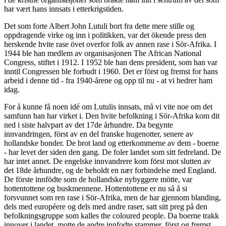
har vært hans innsats i etterkrigstiden.
Det som forte Albert John Lutuli bort fra dette mere stille og
oppdragende virke og inn i politikken, var det ökende press den
herskende hvite rase övet overfor folk av annen rase i Sör-Afrika. I
1944 ble han medlem av organisasjonen The African National
Congress, stiftet i 1912. I 1952 ble han dens president, som han var
inntil Congressen ble forbudt i 1960. Det er först og fremst for hans
arbeid i denne tid - fra 1940-årene og opp til nu - at vi hedrer ham
idag.
For å kunne få noen idé om Lutulis innsats, må vi vite noe om det
samfunn han har virket i. Den hvite befolkning i Sör-Afrika kom dit
ned i siste halvpart av det 17de århundre. Da begynte
innvandringen, först av en del franske hugenotter, senere av
hollandske bonder. De brot land og etterkommerne av dem - boerne
- har levet der siden den gang. De foler landet som sitt fedreland. De
har intet annet. De engelske innvandrere kom först mot slutten av
det 18de århundre, og de beholdt en nær forbindelse med England.
De förste innfödte som de hollandske nybyggere mötte, var
hottentottene og buskmennene. Hottentottene er nu så å si
forsvunnet som ren rase i Sör-Afrika, men de har gjennom blanding,
dels med européere og dels med andre raser, satt sitt preg på den
befolkningsgruppe som kalles the coloured people. Da boerne trakk
innover i landet, motte de andre innfodte stammer, först og fremst