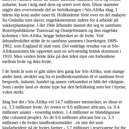
zuluene, kom i krig med dem og seiret over dem. Disse stammer
utgjör den overveiende del av befolkningen i Sör-Afrika idag. I
tidens löp kom andre raser til. Hollenderne förte over en del malayer
fra Ostindia som slaver, engelskmennene indere for å arbeide på
sukkerplantasjene. I det 19de århundre dannet det seg to samfunn:
Boerrepublikkene Transvaal og Oranjefristaten og den engelske
kolonien i Sör-Afrika, begge behersket av de hvite. Ved
århundreskiftet stötte de to samfunn sammen i boerkrigen 1899-
1902, som England til slutt vant. Det endelige resultat var at Sör-
Afrikaunionen ble opprettet som en selvstendig britisk dominion i
1910. Men verden hörte ikke på den tiden mye om forholdene
mellom hvite og ikke-hvite.
I de femti år som er gått siden den gang har Sör-Afrika, som mange
andre land, utviklet seg fra et jordbrukssamfunn til et samfunn hvor
bergverk, industri, handel og annen virksomhet er blitt det viktigste.
Som i andre land av denne type har den befolkning som bor i byene,
vokst sterkt.
Idag bor det i Sör-Afrika vel 14.7 millioner mennesker, av disse er
ca. 3.3 millioner hvite. Av resten er 9.6 millioner africans, ca. 0.4
millioner asiater - vesentlig indere, 1.4 millioner av blandingsrase
(the coloured people). Av de 9.6 millioner africans bor ca. 3.3
millioner i de hvites landbruksområder - en stor del som
landarbeidere på de hvites farmer - 3.7 millioner i reservatene for the