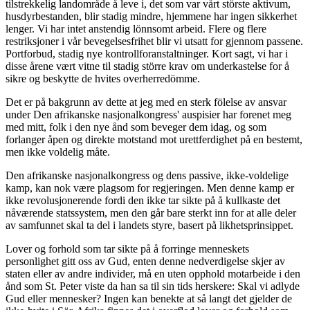
tilstrekkelig landområde å leve i, det som var vårt störste aktivum,
husdyrbestanden, blir stadig mindre, hjemmene har ingen sikkerhet
lenger. Vi har intet anstendig lönnsomt arbeid. Flere og flere
restriksjoner i vår bevegelsesfrihet blir vi utsatt for gjennom passene.
Portforbud, stadig nye kontrollforanstaltninger. Kort sagt, vi har i
disse årene vært vitne til stadig större krav om underkastelse for å
sikre og beskytte de hvites overherredömme.
Det er på bakgrunn av dette at jeg med en sterk fölelse av ansvar
under Den afrikanske nasjonalkongress' auspisier har forenet meg
med mitt, folk i den nye ånd som beveger dem idag, og som
forlanger åpen og direkte motstand mot urettferdighet på en bestemt,
men ikke voldelig måte.
Den afrikanske nasjonalkongress og dens passive, ikke-voldelige
kamp, kan nok være plagsom for regjeringen. Men denne kamp er
ikke revolusjonerende fordi den ikke tar sikte på å kullkaste det
nåværende statssystem, men den går bare sterkt inn for at alle deler
av samfunnet skal ta del i landets styre, basert på likhetsprinsippet.
Lover og forhold som tar sikte på å forringe menneskets
personlighet gitt oss av Gud, enten denne nedverdigelse skjer av
staten eller av andre individer, må en uten opphold motarbeide i den
ånd som St. Peter viste da han sa til sin tids herskere: Skal vi adlyde
Gud eller mennesker? Ingen kan benekte at så langt det gjelder de