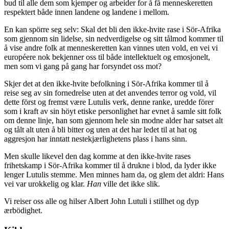
bud til alle dem som kjemper og arbeider for å få menneskeretten
respektert både innen landene og landene i mellom.
En kan spörre seg selv: Skal det bli den ikke-hvite rase i Sör-Afrika
som gjennom sin lidelse, sin nedverdigelse og sitt tålmod kommer til
å vise andre folk at menneskeretten kan vinnes uten vold, en vei vi
européere nok bekjenner oss til både intellektuelt og emosjonelt,
men som vi gang på gang har forsyndet oss mot?
Skjer det at den ikke-hvite befolkning i Sör-Afrika kommer til å
reise seg av sin fornedrelse uten at det anvendes terror og vold, vil
dette först og fremst være Lutulis verk, denne ranke, uredde förer
som i kraft av sin höyt etiske personlighet har evnet å samle sitt folk
om denne linje, han som gjennom hele sin modne alder har satset alt
og tålt alt uten å bli bitter og uten at det har ledet til at hat og
aggresjon har inntatt nestekjærlighetens plass i hans sinn.
Men skulle likevel den dag komme at den ikke-hvite rases
frihetskamp i Sör-Afrika kommer til å drukne i blod, da lyder ikke
lenger Lutulis stemme. Men minnes ham da, og glem det aldri: Hans
vei var urokkelig og klar.
Han
ville det ikke slik.
Vi reiser oss alle og hilser Albert John Lutuli i stillhet og dyp
ærbödighet.