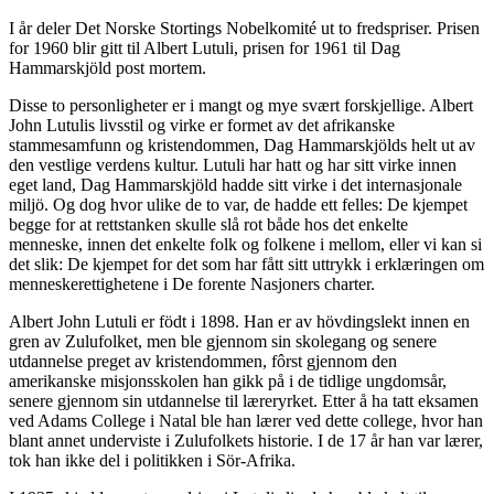
I år deler Det Norske Stortings Nobelkomité ut to fredspriser. Prisen
for 1960 blir gitt til Albert Lutuli, prisen for 1961 til Dag
Hammarskjöld post mortem.
Disse to personligheter er i mangt og mye svært forskjellige. Albert
John Lutulis livsstil og virke er formet av det afrikanske
stammesamfunn og kristendommen, Dag Hammarskjölds helt ut av
den vestlige verdens kultur. Lutuli har hatt og har sitt virke innen
eget land, Dag Hammarskjöld hadde sitt virke i det internasjonale
miljö. Og dog hvor ulike de to var, de hadde ett felles: De kjempet
begge for at rettstanken skulle slå rot både hos det enkelte
menneske, innen det enkelte folk og folkene i mellom, eller vi kan si
det slik: De kjempet for det som har fått sitt uttrykk i erklæringen om
menneskerettighetene i De forente Nasjoners charter.
Albert John Lutuli er födt i 1898. Han er av hövdingslekt innen en
gren av Zulufolket, men ble gjennom sin skolegang og senere
utdannelse preget av kristendommen, fôrst gjennom den
amerikanske misjonsskolen han gikk på i de tidlige ungdomsår,
senere gjennom sin utdannelse til læreryrket. Etter å ha tatt eksamen
ved Adams College i Natal ble han lærer ved dette college, hvor han
blant annet underviste i Zulufolkets historie. I de 17 år han var lærer,
tok han ikke del i politikken i Sör-Afrika.