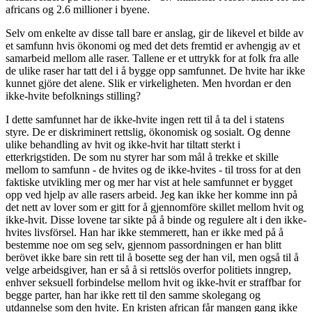
africans og 2.6 millioner i byene.
Selv om enkelte av disse tall bare er anslag, gir de likevel et bilde av
et samfunn hvis ökonomi og med det dets fremtid er avhengig av et
samarbeid mellom alle raser. Tallene er et uttrykk for at folk fra alle
de ulike raser har tatt del i å bygge opp samfunnet. De hvite har ikke
kunnet gjöre det alene. Slik er virkeligheten. Men hvordan er den
ikke-hvite befolknings stilling?
I dette samfunnet har de ikke-hvite ingen rett til å ta del i statens
styre. De er diskriminert rettslig, ökonomisk og sosialt. Og denne
ulike behandling av hvit og ikke-hvit har tiltatt sterkt i
etterkrigstiden. De som nu styrer har som mål å trekke et skille
mellom to samfunn - de hvites og de ikke-hvites - til tross for at den
faktiske utvikling mer og mer har vist at hele samfunnet er bygget
opp ved hjelp av alle rasers arbeid. Jeg kan ikke her komme inn på
det nett av lover som er gitt for å gjennomföre skillet mellom hvit og
ikke-hvit. Disse lovene tar sikte på å binde og regulere alt i den ikke-
hvites livsförsel. Han har ikke stemmerett, han er ikke med på å
bestemme noe om seg selv, gjennom passordningen er han blitt
berövet ikke bare sin rett til å bosette seg der han vil, men også til å
velge arbeidsgiver, han er så å si rettslös overfor politiets inngrep,
enhver seksuell forbindelse mellom hvit og ikke-hvit er straffbar for
begge parter, han har ikke rett til den samme skolegang og
utdannelse som den hvite. En kristen african får mangen gang ikke