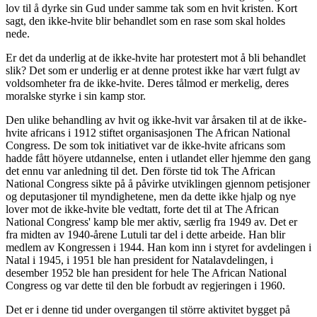
lov til å dyrke sin Gud under samme tak som en hvit kristen. Kort
sagt, den ikke-hvite blir behandlet som en rase som skal holdes
nede.
Er det da underlig at de ikke-hvite har protestert mot å bli behandlet
slik? Det som er underlig er at denne protest ikke har vært fulgt av
voldsomheter fra de ikke-hvite. Deres tålmod er merkelig, deres
moralske styrke i sin kamp stor.
Den ulike behandling av hvit og ikke-hvit var årsaken til at de ikke-
hvite africans i 1912 stiftet organisasjonen The African National
Congress. De som tok initiativet var de ikke-hvite africans som
hadde fått höyere utdannelse, enten i utlandet eller hjemme den gang
det ennu var anledning til det. Den förste tid tok The African
National Congress sikte på å påvirke utviklingen gjennom petisjoner
og deputasjoner til myndighetene, men da dette ikke hjalp og nye
lover mot de ikke-hvite ble vedtatt, forte det til at The African
National Congress' kamp ble mer aktiv, særlig fra 1949 av. Det er
fra midten av 1940-årene Lutuli tar del i dette arbeide. Han blir
medlem av Kongressen i 1944. Han kom inn i styret for avdelingen i
Natal i 1945, i 1951 ble han president for Natalavdelingen, i
desember 1952 ble han president for hele The African National
Congress og var dette til den ble forbudt av regjeringen i 1960.
Det er i denne tid under overgangen til större aktivitet bygget på