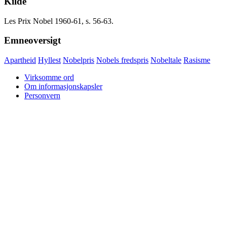
Kilde
Les Prix Nobel 1960-61, s. 56-63.
Emneoversigt
Apartheid
Hyllest
Nobelpris
Nobels fredspris
Nobeltale
Rasisme
Virksomme ord
Om informasjonskapsler
Personvern