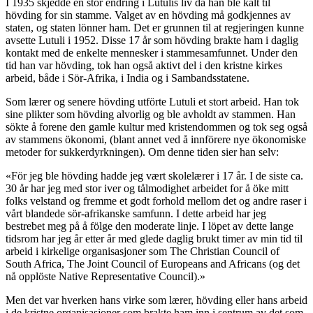
I 1935 skjedde en stor endring i Lutulis liv da han ble kalt til
hövding for sin stamme. Valget av en hövding må godkjennes av
staten, og staten lönner ham. Det er grunnen til at regjeringen kunne
avsette Lutuli i 1952. Disse 17 år som hövding brakte ham i daglig
kontakt med de enkelte mennesker i stammesamfunnet. Under den
tid han var hövding, tok han også aktivt del i den kristne kirkes
arbeid, både i Sör-Afrika, i India og i Sambandsstatene.
Som lærer og senere hövding utförte Lutuli et stort arbeid. Han tok
sine plikter som hövding alvorlig og ble avholdt av stammen. Han
sökte å forene den gamle kultur med kristendommen og tok seg også
av stammens ökonomi, (blant annet ved å innförere nye ökonomiske
metoder for sukkerdyrkningen). Om denne tiden sier han selv:
«För jeg ble hövding hadde jeg vært skolelærer i 17 år. I de siste ca.
30 år har jeg med stor iver og tålmodighet arbeidet for å öke mitt
folks velstand og fremme et godt forhold mellom det og andre raser i
vårt blandede sör-afrikanske samfunn. I dette arbeid har jeg
bestrebet meg på å fölge den moderate linje. I löpet av dette lange
tidsrom har jeg år etter år med glede daglig brukt timer av min tid til
arbeid i kirkelige organisasjoner som The Christian Council of
South Africa, The Joint Council of Europeans and Africans (og det
nå opplöste Native Representative Council).»
Men det var hverken hans virke som lærer, hövding eller hans arbeid
i de kristne organisasjoner som brakte ham inn i sentrum av det som