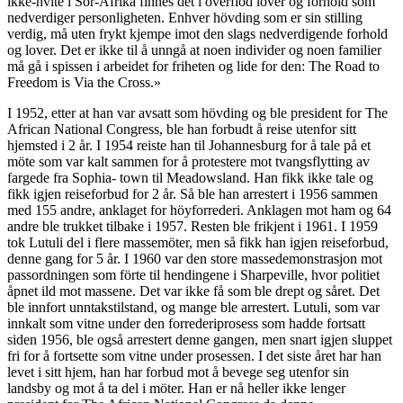
ikke-hvite i Sör-Afrika finnes det i overflod lover og forhold som
nedverdiger personligheten. Enhver hövding som er sin stilling
verdig, må uten frykt kjempe imot den slags nedverdigende forhold
og lover. Det er ikke til å unngå at noen individer og noen familier
må gå i spissen i arbeidet for friheten og lide for den: The Road to
Freedom is Via the Cross.»
I 1952, etter at han var avsatt som hövding og ble president for The
African National Congress, ble han forbudt å reise utenfor sitt
hjemsted i 2 år. I 1954 reiste han til Johannesburg for å tale på et
möte som var kalt sammen for å protestere mot tvangsflytting av
fargede fra Sophia- town til Meadowsland. Han fikk ikke tale og
fikk igjen reiseforbud for 2 år. Så ble han arrestert i 1956 sammen
med 155 andre, anklaget for höyforrederi. Anklagen mot ham og 64
andre ble trukket tilbake i 1957. Resten ble frikjent i 1961. I 1959
tok Lutuli del i flere massemöter, men så fikk han igjen reiseforbud,
denne gang for 5 år. I 1960 var den store massedemonstrasjon mot
passordningen som förte til hendingene i Sharpeville, hvor politiet
åpnet ild mot massene. Det var ikke få som ble drept og såret. Det
ble innfort unntakstilstand, og mange ble arrestert. Lutuli, som var
innkalt som vitne under den forrederiprosess som hadde fortsatt
siden 1956, ble også arrestert denne gangen, men snart igjen sluppet
fri for å fortsette som vitne under prosessen. I det siste året har han
levet i sitt hjem, han har forbud mot å bevege seg utenfor sin
landsby og mot å ta del i möter. Han er nå heller ikke lenger