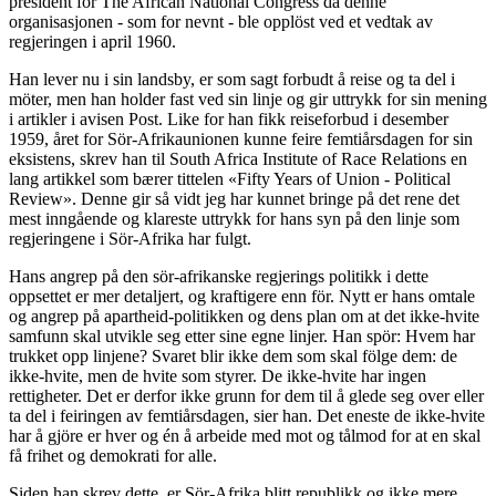
president for The African National Congress da denne
organisasjonen - som for nevnt - ble opplöst ved et vedtak av
regjeringen i april 1960.
Han lever nu i sin landsby, er som sagt forbudt å reise og ta del i
möter, men han holder fast ved sin linje og gir uttrykk for sin mening
i artikler i avisen Post. Like for han fikk reiseforbud i desember
1959, året for Sör-Afrikaunionen kunne feire femtiårsdagen for sin
eksistens, skrev han til South Africa Institute of Race Relations en
lang artikkel som bærer tittelen «Fifty Years of Union - Political
Review». Denne gir så vidt jeg har kunnet bringe på det rene det
mest inngående og klareste uttrykk for hans syn på den linje som
regjeringene i Sör-Afrika har fulgt.
Hans angrep på den sör-afrikanske regjerings politikk i dette
oppsettet er mer detaljert, og kraftigere enn för. Nytt er hans omtale
og angrep på apartheid-politikken og dens plan om at det ikke-hvite
samfunn skal utvikle seg etter sine egne linjer. Han spör: Hvem har
trukket opp linjene? Svaret blir ikke dem som skal fölge dem: de
ikke-hvite, men de hvite som styrer. De ikke-hvite har ingen
rettigheter. Det er derfor ikke grunn for dem til å glede seg over eller
ta del i feiringen av femtiårsdagen, sier han. Det eneste de ikke-hvite
har å gjöre er hver og én å arbeide med mot og tålmod for at en skal
få frihet og demokrati for alle.
Siden han skrev dette, er Sör-Afrika blitt republikk og ikke mere