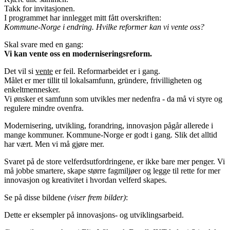
Takk for invitasjonen.
I programmet har innlegget mitt fått overskriften:
Kommune-Norge i endring. Hvilke reformer kan vi vente oss?
Skal svare med en gang:
Vi kan vente oss en moderniseringsreform.
Det vil si
vente
er feil. Reformarbeidet er i gang.
Målet er mer tillit til lokalsamfunn, gründere, frivilligheten og
enkeltmennesker.
Vi ønsker et samfunn som utvikles mer nedenfra - da må vi styre og
regulere mindre ovenfra.
Modernisering, utvikling, forandring, innovasjon pågår allerede i
mange kommuner. Kommune-Norge er godt i gang. Slik det alltid
har vært. Men vi må gjøre mer.
Svaret på de store velferdsutfordringene, er ikke bare mer penger. Vi
må jobbe smartere, skape større fagmiljøer og legge til rette for mer
innovasjon og kreativitet i hvordan velferd skapes.
Se på disse bildene
(viser frem bilder)
:
Dette er eksempler på innovasjons- og utviklingsarbeid.