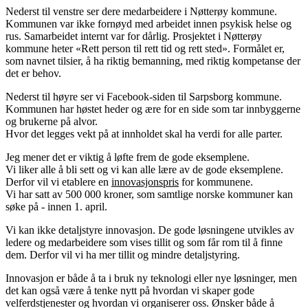
Nederst til venstre ser dere medarbeidere i Nøtterøy kommune.
Kommunen var ikke fornøyd med arbeidet innen psykisk helse og
rus. Samarbeidet internt var for dårlig. Prosjektet i Nøtterøy
kommune heter «Rett person til rett tid og rett sted»
. Formålet er,
som navnet tilsier, å ha riktig bemanning, med riktig kompetanse der
det er behov.
Nederst til høyre ser vi Facebook-siden til Sarpsborg kommune.
Kommunen har høstet heder og ære for en side som tar innbyggerne
og brukerne på alvor.
Hvor det legges vekt på at innholdet skal ha verdi for alle parter.
Jeg mener det er viktig å løfte frem de gode eksemplene.
Vi liker alle å bli sett og vi kan alle lære av de gode eksemplene.
Derfor vil vi etablere en
innovasjonspris
for kommunene.
Vi har satt av 500 000 kroner, som samtlige norske kommuner kan
søke på - innen 1. april.
Vi kan ikke detaljstyre innovasjon. De gode løsningene utvikles av
ledere og medarbeidere som vises tillit og som får rom til å finne
dem. Derfor vil vi ha mer tillit og mindre detaljstyring.
Innovasjon er både å ta i bruk ny teknologi eller nye løsninger, men
det kan også være å tenke nytt på hvordan vi skaper gode
velferdstjenester og hvordan vi organiserer oss. Ønsker både å