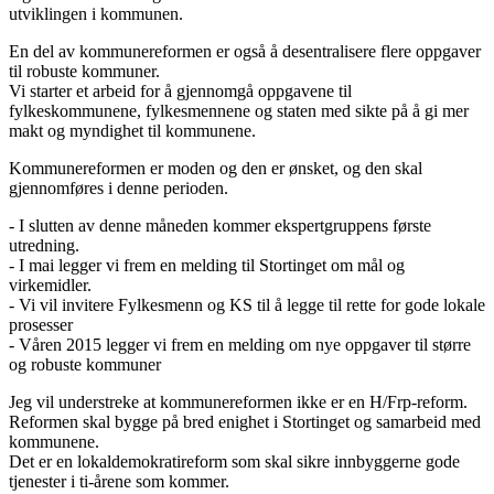
utviklingen i kommunen.
En del av kommunereformen er også å desentralisere flere oppgaver
til robuste kommuner.
Vi starter et arbeid for å gjennomgå oppgavene til
fylkeskommunene, fylkesmennene og staten med sikte på å gi mer
makt og myndighet til kommunene.
Kommunereformen er moden og den er ønsket, og den skal
gjennomføres i denne perioden.
- I slutten av denne måneden kommer ekspertgruppens første
utredning.
- I mai legger vi frem en melding til Stortinget om mål og
virkemidler.
- Vi vil invitere Fylkesmenn og KS til å legge til rette for gode lokale
prosesser
- Våren 2015 legger vi frem en melding om nye oppgaver til større
og robuste kommuner
Jeg vil understreke at kommunereformen ikke er en H/Frp-reform.
Reformen skal bygge på bred enighet i Stortinget og samarbeid med
kommunene.
Det er en lokaldemokratireform som skal sikre innbyggerne gode
tjenester i ti-årene som kommer.