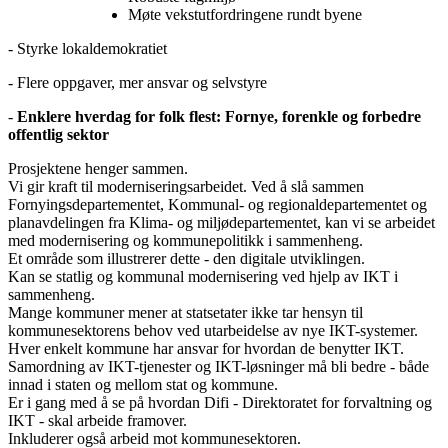
Møte vekstutfordringene rundt byene
- Styrke lokaldemokratiet
- Flere oppgaver, mer ansvar og selvstyre
-
Enklere hverdag for folk flest: Fornye, forenkle og forbedre
offentlig sektor
Prosjektene henger sammen.
Vi gir kraft til moderniseringsarbeidet. Ved å slå sammen
Fornyingsdepartementet, Kommunal- og regionaldepartementet og
planavdelingen fra Klima- og miljødepartementet, kan vi se arbeidet
med modernisering og kommunepolitikk i sammenheng.
Et område som illustrerer dette - den digitale utviklingen.
Kan se statlig og kommunal modernisering ved hjelp av IKT i
sammenheng.
Mange kommuner mener at statsetater ikke tar hensyn til
kommunesektorens behov ved utarbeidelse av nye IKT-systemer.
Hver enkelt kommune har ansvar for hvordan de benytter IKT.
Samordning av IKT-tjenester og IKT-løsninger må bli bedre - både
innad i staten og mellom stat og kommune.
Er i gang med å se på hvordan Difi - Direktoratet for forvaltning og
IKT - skal arbeide framover.
Inkluderer også arbeid mot kommunesektoren.