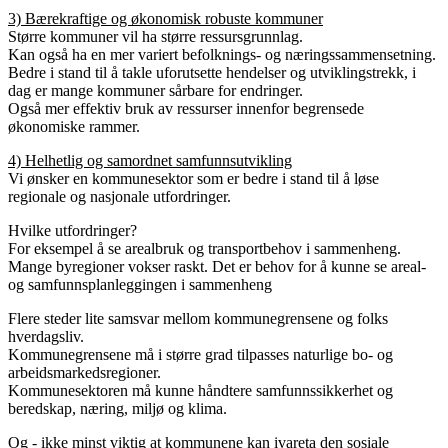
3) Bærekraftige og økonomisk robuste kommuner
Større kommuner vil ha større ressursgrunnlag.
Kan også ha en mer variert befolknings- og næringssammensetning.
Bedre i stand til å takle uforutsette hendelser og utviklingstrekk, i
dag er mange kommuner sårbare for endringer.
Også mer effektiv bruk av ressurser innenfor begrensede
økonomiske rammer.
4) Helhetlig og samordnet samfunnsutvikling
Vi ønsker en kommunesektor som er bedre i stand til å løse
regionale og nasjonale utfordringer.
Hvilke utfordringer?
For eksempel å se arealbruk og transportbehov i sammenheng.
Mange byregioner vokser raskt. Det er behov for å kunne se areal-
og samfunnsplanleggingen i sammenheng
Flere steder lite samsvar mellom kommunegrensene og folks
hverdagsliv.
Kommunegrensene må i større grad tilpasses naturlige bo- og
arbeidsmarkedsregioner.
Kommunesektoren må kunne håndtere samfunnssikkerhet og
beredskap, næring, miljø og klima.
Og - ikke minst viktig at kommunene kan ivareta den sosiale