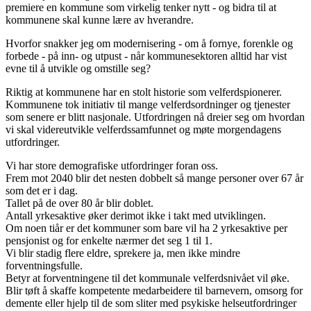
premiere en kommune som virkelig tenker nytt - og bidra til at
kommunene skal kunne lære av hverandre.
Hvorfor snakker jeg om modernisering - om å fornye, forenkle og
forbede - på inn- og utpust - når kommunesektoren alltid har vist
evne til å utvikle og omstille seg?
Riktig at kommunene har en stolt historie som velferdspionerer.
Kommunene tok initiativ til mange velferdsordninger og tjenester
som senere er blitt nasjonale. Utfordringen nå dreier seg om hvordan
vi skal videreutvikle velferdssamfunnet og møte morgendagens
utfordringer.
Vi har store demografiske utfordringer foran oss.
Frem mot 2040 blir det nesten dobbelt så mange personer over 67 år
som det er i dag.
Tallet på de over 80 år blir doblet.
Antall yrkesaktive øker derimot ikke i takt med utviklingen.
Om noen tiår er det kommuner som bare vil ha 2 yrkesaktive per
pensjonist og for enkelte nærmer det seg 1 til 1.
Vi blir stadig flere eldre, sprekere ja, men ikke mindre
forventningsfulle.
Betyr at forventningene til det kommunale velferdsnivået vil øke.
Blir tøft å skaffe kompetente medarbeidere til barnevern, omsorg for
demente eller hjelp til de som sliter med psykiske helseutfordringer