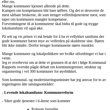
eller rus.
Mange kommuner kjenner allerede på dette.
Kampen om kompetansen blir bare tøffere. Og det er dessverre de
mest sårbare brukerne, de som trenger velferdstjenestene mest, som
taper om kommunen mangler kompetanse.
Forventningene til at kommunene skal bidra til gode og trygge
lokalsamfunn vil også øke.
På sett og vis prisen vi må betale for å ha et vellykket samfunn der
gode kommuner bærer mye av velferden på skuldrene sine. Børen
blir ikke mindre. Derfor trenger kommunene større muskler.
Mange kommuner og lokalpolitikere ser hvilke utfordringer vi har i
vente.
Jeg er overbevist om at dette er grunnen til at det i følge Kommunal
Rapports oversikt pågår debatt om kommunegrenser, struktur og
organisering i vel 300 kommuner for øyeblikket.
Som kommunal- og moderniseringsminister har jeg ansvar for to av
regjeringens åtte satsingsområder:
-
Levende lokalsamfunn: Kommunereform
- Sikre gode tjenester i ti-årene som kommer
Robuste fagmiljø