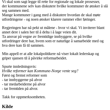
Vi skal som sagt legge til rette for regionale og lokale prosesser,
der kommunene selv kan diskutere hvilke kommuner de ønsker å slå
seg sammen med.
Mange kommuner i gang med å diskutere hvordan de skal møte
utfordringene - og noen ønsker klarere rammer eller føringer.
Regjeringen har nå pekt ut målene - hvor vi skal. Vi inviterer blant
annet dere i salen her til å delta i å lage veien dit.
Ta ansvar på vegne av fremtidige innbyggere, se på hvilke
utfordringer dere har, hvem som er naturlige å samarbeide med og
hva dere kan få til sammen.
Min appell er at alle lokalpolitikere nå viser lokalt lederskap og
griper sjansen til å påvirke reformarbeidet.
Spurte innledningsvis:
Hvilke reformer kan Kommune-Norge vente seg?
Først og fremst reformer som
- tar innbyggerne på alvor
- tar medarbeiderne på alvor
- tar fremtiden på alvor.
Takk for oppmerksomheten.
Kilde