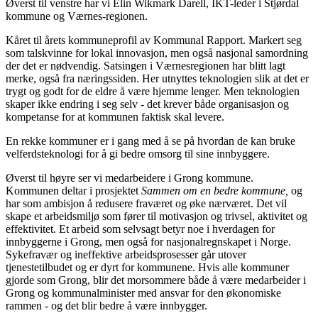
Øverst til venstre har vi Elin Wikmark Darell, IKT-leder i Stjørdal
kommune og Værnes-regionen.
Kåret til årets kommuneprofil av Kommunal Rapport. Markert seg
som talskvinne for lokal innovasjon, men også nasjonal samordning
der det er nødvendig. Satsingen i Værnesregionen har blitt lagt
merke, også fra næringssiden. Her utnyttes teknologien slik at det er
trygt og godt for de eldre å være hjemme lenger. Men teknologien
skaper ikke endring i seg selv - det krever både organisasjon og
kompetanse for at kommunen faktisk skal levere.
En rekke kommuner er i gang med å se på hvordan de kan bruke
velferdsteknologi for å gi bedre omsorg til sine innbyggere.
Øverst til høyre ser vi medarbeidere i Grong kommune.
Kommunen deltar i prosjektet
Sammen
om en bedre kommune,
og
har som ambisjon å redusere fraværet og øke nærværet. Det vil
skape et arbeidsmiljø som fører til motivasjon og trivsel, aktivitet og
effektivitet. Et arbeid som selvsagt betyr noe i hverdagen for
innbyggerne i Grong, men også for nasjonalregnskapet i Norge.
Sykefravær og ineffektive arbeidsprosesser går utover
tjenestetilbudet og er dyrt for kommunene. Hvis alle kommuner
gjorde som Grong, blir det morsommere både å være medarbeider i
Grong og kommunalminister med ansvar for den økonomiske
rammen - og det blir bedre å være innbygger.