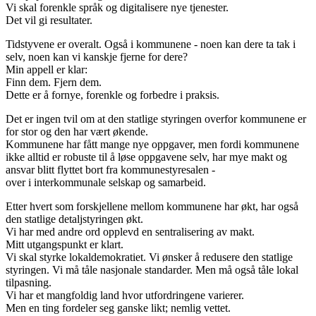
Vi skal forenkle språk og digitalisere nye tjenester.
Det vil gi resultater.
Tidstyvene er overalt. Også i kommunene - noen kan dere ta tak i
selv, noen kan vi kanskje fjerne for dere?
Min appell er klar:
Finn dem. Fjern dem.
Dette er å fornye, forenkle og forbedre i praksis.
Det er ingen tvil om at den statlige styringen overfor kommunene er
for stor og den har vært økende.
Kommunene har fått mange nye oppgaver, men fordi kommunene
ikke alltid er robuste til å løse oppgavene selv, har mye makt og
ansvar blitt flyttet bort fra kommunestyresalen -
over i interkommunale selskap og samarbeid.
Etter hvert som forskjellene mellom kommunene har økt, har også
den statlige detaljstyringen økt.
Vi har med andre ord opplevd en sentralisering av makt.
Mitt utgangspunkt er klart.
Vi skal styrke lokaldemokratiet. Vi ønsker å redusere den statlige
styringen. Vi må tåle nasjonale standarder. Men må også tåle lokal
tilpasning.
Vi har et mangfoldig land hvor utfordringene varierer.
Men en ting fordeler seg ganske likt; nemlig vettet.