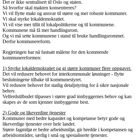
Det er ikke sentralisert til Oslo og staten.
Så hvorfor skal makten konsentreres?
Vi vil flytte makt og ansvar til større og mer robuste kommuner.
Vi skal styrke lokaldemokratiet.
Vi vil vise mer tillit til lokalpolitikerne og til kommunene.
Kommunene må få mer handlingsrom.
Og vi må sette kommunene i stand til bruke handlingsrommet.
Derfor kommunereform.
Regjeringen har nå fastsatt målene for den kommende
kommunereformen:
1) Styrke lokaldemokratiet og gi større kommuner flere oppgaver.
Det vil redusere behovet for interkommunale løsninger - flytte
beslutningene tilbake til kommunestyret.
Vil redusere behovet for statlig detaljstyring for å sikre nasjonale
behov.
Velferdstilbudet tilpasses i større grad innbyggernes behov og kan
skapes av de som kjenner innbyggerne best.
2) Gode og likeverdige tjenester
Kommuner med bedre kapasitet og kompetanse betyr gode og
likeverdige tjenester over hele landet.
Større fagmiljø er bedre arbeidsmiljø, gir bredde i kompetansen og
arbeidsområder, særlig i små og spesialiserte tjenester.