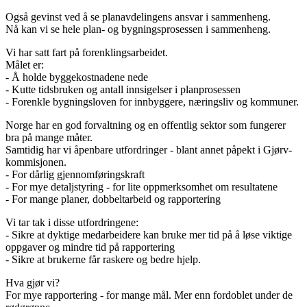
Også gevinst ved å se planavdelingens ansvar i sammenheng.
Nå kan vi se hele plan- og bygningsprosessen i sammenheng.
Vi har satt fart på forenklingsarbeidet.
Målet er:
- Å holde byggekostnadene nede
- Kutte tidsbruken og antall innsigelser i planprosessen
- Forenkle bygningsloven for innbyggere, næringsliv og kommuner.
Norge har en god forvaltning og en offentlig sektor som fungerer
bra på mange måter.
Samtidig har vi åpenbare utfordringer - blant annet påpekt i Gjørv-
kommisjonen.
- For dårlig gjennomføringskraft
- For mye detaljstyring - for lite oppmerksomhet om resultatene
- For mange planer, dobbeltarbeid og rapportering
Vi tar tak i disse utfordringene:
- Sikre at dyktige medarbeidere kan bruke mer tid på å løse viktige
oppgaver og mindre tid på rapportering
- Sikre at brukerne får raskere og bedre hjelp.
Hva gjør vi?
For mye rapportering - for mange mål. Mer enn fordoblet under de