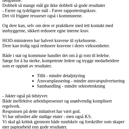
rødgrønne.
Dobbelt så mange mål gir ikke dobbelt så gode resultater
- Færre og tydeligere mål - Færre rapporteringskrav.
Det vil frigjøre ressurser også i kommunene.
Og dere kan, selv om dere er praktikere med tett kontakt med
innbyggerne, sikkert redusere egne interne krav.
HOD-ministeren har halvert kravene til sykehusene.
Dere kan trolig også redusere kravene i deres virksomheter.
Både i stat og kommune handler det om å gi rom til ledelse.
Sørge for å ha sterke, kompetente ledere og trygge medarbeidere
som er opptatt av resultater.
Tillit - mindre detaljstyring
Ansvarsplassering - mindre ansvarspulverisering
Samhandling - mindre sektortenkning
- Jakter også på tidstyver.
Både ineffektive arbeidsprosesser og unødvendig komplisert
regelverk.
Responsen på dette initiativet har vært god.
Vi har utfordret alle statlige etater - men også KS.
Vi skal gå kritisk gjennom både rundskriv og forskrifter som skaper
mer papirarbeid enn gode resultater.