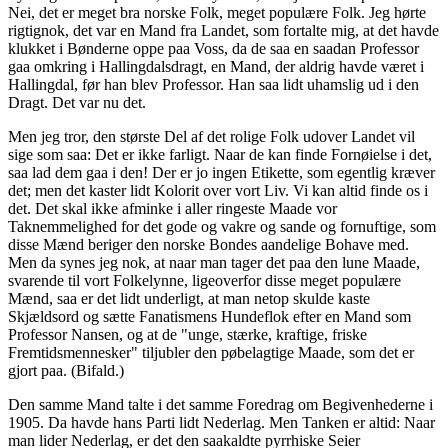
Nei, det er meget bra norske Folk, meget populære Folk. Jeg hørte
rigtignok, det var en Mand fra Landet, som fortalte mig, at det havde
klukket i Bønderne oppe paa Voss, da de saa en saadan Professor
gaa omkring i Hallingdalsdragt, en Mand, der aldrig havde været i
Hallingdal, før han blev Professor. Han saa lidt uhamslig ud i den
Dragt. Det var nu det.
Men jeg tror, den største Del af det rolige Folk udover Landet vil
sige som saa: Det er ikke farligt. Naar de kan finde Fornøielse i det,
saa lad dem gaa i den! Der er jo ingen Etikette, som egentlig kræver
det; men det kaster lidt Kolorit over vort Liv. Vi kan altid finde os i
det. Det skal ikke afminke i aller ringeste Maade vor
Taknemmelighed for det gode og vakre og sande og fornuftige, som
disse Mænd beriger den norske Bondes aandelige Bohave med.
Men da synes jeg nok, at naar man tager det paa den lune Maade,
svarende til vort Folkelynne, ligeoverfor disse meget populære
Mænd, saa er det lidt underligt, at man netop skulde kaste
Skjældsord og sætte Fanatismens Hundeflok efter en Mand som
Professor Nansen, og at de "unge, stærke, kraftige, friske
Fremtidsmennesker" tiljubler den pøbelagtige Maade, som det er
gjort paa. (Bifald.)
Den samme Mand talte i det samme Foredrag om Begivenhederne i
1905. Da havde hans Parti lidt Nederlag. Men Tanken er altid: Naar
man lider Nederlag, er det den saakaldte pyrrhiske Seier