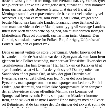
bestemt Udslag for den Mening, som Flertallet har. Og Flertalsstyret
har jo efter sin Tanke sin Berettigelse deri, at naar et Flertal kommer
frem, saa har Landets Borgere Grund til at gaa ud fra, at de
Meninger, som bliver repræsenteret, de har været vel drøftet og vel
overveiet. Og naar et Parti, som virkelig har Flertal, vælger sine
bedste Mænd, saa kan hele Landet forsaavidt være tjent med det,
som man kan vide, at det er Mænd, som dygtig vil varetage Landets
Interesser. Men vendes dette op og ned, saa at Minoriteten indtager
Majoritetens Plads og omvendt, saa har man ingen Garanti. Den
Garanti, som skulde være for Folkets Ret, for rigtig Udførelse af
Folkets Tarv, den er pustet væk.
Dette er meget vigtige og store Spørgsmaal. Under Enevældet for
halvandet hundrede Aar siden var det et Spørgsmaal, som kom frem
gjennem hele Folket bestandig, naar der var Tronskifte: Hvorledes er
Tronfølgeren? Har han Evnerne? Har han Skjøn og Karakter til at
styre Landet, saa at vi kan faa det godt styret? Da erkjendte man
Sandheden af det gamle Ord, at blev der gjort Daarskab af
Fyrsterne, saa var det Folket, som led. Nu er det ikke længere
Fyrsterne, man spørger om, men man spørger om Lederne. Er alt i
Orden, gaar det ret til, saa stilles ikke Spørgsmaalet. Men foregaar
der en Besvigelse af den offentlige Mening, saa kommer det
Spørgsmaal frem overalt: Er de, som paa den Maade er kommet
frem, er de skikket til at styre Landet? Er de udstyret med de Evner
og Betingelser, at de kan gjøre det. Da gjælder det akkurat, som i de