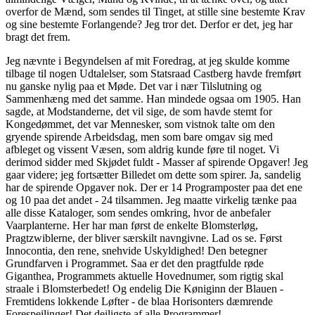
overfor de Mænd, som sendes til Tinget, at stille sine bestemte Krav
og sine bestemte Forlangende? Jeg tror det. Derfor er det, jeg har
bragt det frem.
Jeg nævnte i Begyndelsen af mit Foredrag, at jeg skulde komme
tilbage til nogen Udtalelser, som Statsraad Castberg havde fremført
nu ganske nylig paa et Møde. Det var i nær Tilslutning og
Sammenhæng med det samme. Han mindede ogsaa om 1905. Han
sagde, at Modstanderne, det vil sige, de som havde stemt for
Kongedømmet, det var Mennesker, som vistnok talte om den
gryende spirende Arbeidsdag, men som bare omgav sig med
afbleget og vissent Væsen, som aldrig kunde føre til noget. Vi
derimod sidder med Skjødet fuldt - Masser af spirende Opgaver! Jeg
gaar videre; jeg fortsætter Billedet om dette som spirer. Ja, sandelig
har de spirende Opgaver nok. Der er 14 Programposter paa det ene
og 10 paa det andet - 24 tilsammen. Jeg maatte virkelig tænke paa
alle disse Kataloger, som sendes omkring, hvor de anbefaler
Vaarplanterne. Her har man først de enkelte Blomsterløg,
Pragtzwiblerne, der bliver særskilt navngivne. Lad os se. Først
Innocontia, den rene, snehvide Uskyldighed! Den betegner
Grundfarven i Programmet. Saa er det den pragtfulde røde
Giganthea, Programmets aktuelle Hovednumer, som rigtig skal
straale i Blomsterbedet! Og endelig Die Køniginn der Blauen -
Fremtidens lokkende Løfter - de blaa Horisonters dæmrende
Forespeilinger! Det deiligste af alle Programmer!