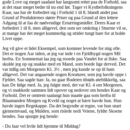
gode Love og meget saadant har langsomt rettet paa de Forhold, saa
at det staar meget bedre til nu end før. Tager vi Kystbefolkningens
Kaar, saa har de forbedret sig i Forhold 1 til 8, blandt andet paa
Grund af Produkternes større Priser og paa Grund af den lettere
Adgang til at faa de nødvendige Ernæringsmidler. Deres Kaar er
forbedret 1 til 8, men alligevel, den som ser omkring i Stuerne vil se,
at mange har det meget kummerlig og strider tungt bare for at holde
Livet oppe.
Jeg vil give et lidet Eksempel, som kommer levende for mig ofte.
Det er nogen Aar siden, at jeg var inde i en Fjeldbygd nogen Mil
herfra. En Sommernat laa jeg og rooede paa Vandet for at fiske. Saa
skulde jeg op og snakke med en Mand, som boede lige derved. Det
var tidlig om Morgenen Kl. 3½ , men jeg kunde se op til ham
alligevel. Det var angaaende nogen Kreaturer, som jeg havde oppe i
Fjeldet. Saa sagde han: Ja, nu gaar Budeien tilstøls øieblikkelig, saa
kan De følge med. Ja, jeg fulgte med, det var Kl. 4 om Morgenen,
og vi snakkede sammen lidt opover og nedover om hendes Kaar og
Forhold. Det er omtrent saalangt hun maatte gaa som herfra til
Blaamanden Morgen og Kveld og noget at bære havde hun. Hun
havde ingen Regnkappe. Da det begyndte at regne, var hun snart
gjennemvaad, og Mulden, som rislede nedi Veiene, fyldte Skoene
hendes. Saa spurgte jeg hende:
- Du faar vel hvile lidt hjemme til Middag?