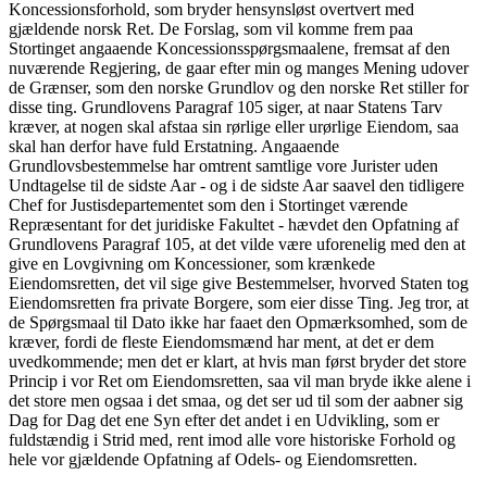
Koncessionsforhold, som bryder hensynsløst overtvert med
gjældende norsk Ret. De Forslag, som vil komme frem paa
Stortinget angaaende Koncessionsspørgsmaalene, fremsat af den
nuværende Regjering, de gaar efter min og manges Mening udover
de Grænser, som den norske Grundlov og den norske Ret stiller for
disse ting. Grundlovens Paragraf 105 siger, at naar Statens Tarv
kræver, at nogen skal afstaa sin rørlige eller urørlige Eiendom, saa
skal han derfor have fuld Erstatning. Angaaende
Grundlovsbestemmelse har omtrent samtlige vore Jurister uden
Undtagelse til de sidste Aar - og i de sidste Aar saavel den tidligere
Chef for Justisdepartementet som den i Stortinget værende
Repræsentant for det juridiske Fakultet - hævdet den Opfatning af
Grundlovens Paragraf 105, at det vilde være uforenelig med den at
give en Lovgivning om Koncessioner, som krænkede
Eiendomsretten, det vil sige give Bestemmelser, hvorved Staten tog
Eiendomsretten fra private Borgere, som eier disse Ting. Jeg tror, at
de Spørgsmaal til Dato ikke har faaet den Opmærksomhed, som de
kræver, fordi de fleste Eiendomsmænd har ment, at det er dem
uvedkommende; men det er klart, at hvis man først bryder det store
Princip i vor Ret om Eiendomsretten, saa vil man bryde ikke alene i
det store men ogsaa i det smaa, og det ser ud til som der aabner sig
Dag for Dag det ene Syn efter det andet i en Udvikling, som er
fuldstændig i Strid med, rent imod alle vore historiske Forhold og
hele vor gjældende Opfatning af Odels- og Eiendomsretten.