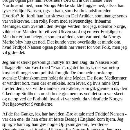
bruger ogsaa paa ham Foosnæs's Ord om at der maatte være
Nordmænd med, naar Norigs Merke skulde hugges ned, altsaa han
lyser Fridtjof Nansen, ogsaa ham, som Fædrelandsforræder.
Hvorfor? Jo, fordi han har skrevet en Del Artikler, som mange synes
var velskrevne, i en rolig Form med selvstændige, fribaarne
Meninger, som overalt i den øvrige Verden, tror jeg, udenfor Norge,
vilde sikre Manden for ethvert Ukvemsord og enhver Forfølgelse.
Men her er han betegnet som en af dem, som var med, da Norigs
Merke blev hugget ned. Det kunde være overflødig at minde om,
hvad Fridtjof Nansen ogsaa politisk har været for vort Folk, men jeg
vil gjøre det.
Jeg har et sterkt personligt Indtryk fra den Dag, da Nansen kom
tilbage efter sin Færd med "Fram", og det Indtryk, det var netop
knyttet til noget som politisk foregik. De forenede norske og
svenske Unionskomiteer holdt da sine Møder. De fleste Medlemmer
er vandret bort, men der er enkelte, som lever, og hvis mine Ord
træffer dem, saa vil de mindes den Følelse, som gik gjennem os, den
Glæde og Stolthed som sildrede gjennem os ved det som var skeet
og netop ved de Forhold, hvori vi var stedt, da vi drøftede Norges
Ret ligeoverfor Svenskerne.
Af de faa Gange, jeg har havt den Ære at tale med Fridtjof Nansen -
var den ene, da han efter sit første Besøg i England kom hjem. Jeg
spurgte ham og han gav nogle Oplysninger om, hvorledes
Stemningen var i England ligeoverfor Norges Interesser. Jeg maa