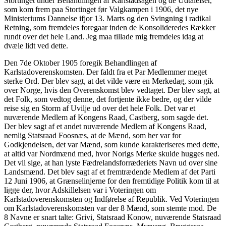
Stortinget under Behandlingen af Karlstadsagen og de Udtalelser,
som kom frem paa Stortinget før Valgkampen i 1906, det nye
Ministeriums Dannelse ifjor 13. Marts og den Svingning i radikal
Retning, som fremdeles foregaar inden de Konsolideredes Rækker
rundt over det hele Land. Jeg maa tillade mig fremdeles idag at
dvæle lidt ved dette.
Den 7de Oktober 1905 foregik Behandlingen af
Karlstadoverenskomsten. Der faldt fra et Par Medlemmer meget
sterke Ord. Der blev sagt, at det vilde være en Merkedag, som gik
over Norge, hvis den Overenskomst blev vedtaget. Der blev sagt, at
det Folk, som vedtog denne, det fortjente ikke bedre, og der vilde
reise sig en Storm af Uvilje ud over det hele Folk. Det var et
nuværende Medlem af Kongens Raad, Castberg, som sagde det.
Der blev sagt af et andet nuværende Medlem af Kongens Raad,
nemlig Statsraad Foosnæs, at de Mænd, som her var for
Godkjendelsen, det var Mænd, som kunde karakteriseres med dette,
at altid var Nordmænd med, hvor Norigs Merke skulde hugges ned.
Det vil sige, at han lyste Fædrelandsforræderiets Navn ud over sine
Landsmænd. Det blev sagt af et fremtrædende Medlem af det Parti
12 Juni 1906, at Grænselinjerne for den fremtidige Politik kom til at
ligge der, hvor Adskillelsen var i Voteringen om
Karlstadoverenskomsten og Indførelse af Republik. Ved Voteringen
om Karlstadoverenskomsten var der 8 Mænd, som stemte mod. De
8 Navne er snart talte: Grivi, Statsraad Konow, nuværende Statsraad