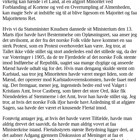
virkelig kan hænde i et Land, at en afgjort Minoritet ved
Forblanding af Kortene og ved en Overrumpling af Almenheden,
kan magte Selv at indstifte sig til at blive ligesom en Majoritet og faa
Majoritetens Ret.
Hvis vi da Statsminister Knudsen dannede sit Ministerium den 13.
Marts ifjor havde havt Bestemmelse om Opløsningsret, saa anser jeg
det utvilsomt, at der fra det norske Folk vilde have kommet en saa
sterk Protest, som en Protest overhovedet kan være. Jeg tror, at
Tallet ikke vilde stillet sig stort anderledes end det stillede sig, da der
var Voteringer i 1905, da de tre Fjerdedele af det norske Folk stemte
imod Indførelse af Republik, uagtet saa mange dygtige og anseede
Mænd havde udtalt sig for det. Hvis man dengang skulde stemt om
Karlstad, saa tror jeg Minoriteten havde været meget liden, som de
Mænd, der opererer mod Karlstadoverenskomsten, havde faaet med
sig. Det fremgaar, mener jeg, ingensteds bedre end ved Valget i
Kristians Amt, hvor Castberg, som fører det store Ord, ikke fik
Niendedelen af Stemmerne i det Amt, hvor han havde stillet sig. Jeg
tror, at hvis det norske Folk ifjor havde havt Anledning til at afgjøre
Sagen, saa havde der været et knusende Flertal imod.
Forøvrig antager jeg, at hvis det havde været Tilfælde, havde man
aldrig drevet det saavidt, da havde man aldrig vovet at faa
Ministerkrise istand. Flertalsstyrets største Betydning ligger deri, at
det aabner Adgang gjennem Diskussion af Meninger at faa et