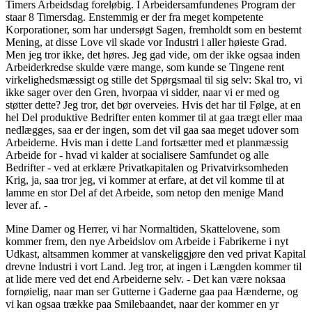
Timers Arbeidsdag foreløbig. I Arbeidersamfundenes Program der
staar 8 Timersdag. Enstemmig er der fra meget kompetente
Korporationer, som har undersøgt Sagen, fremholdt som en bestemt
Mening, at disse Love vil skade vor Industri i aller høieste Grad.
Men jeg tror ikke, det høres. Jeg gad vide, om der ikke ogsaa inden
Arbeiderkredse skulde være mange, som kunde se Tingene rent
virkelighedsmæssigt og stille det Spørgsmaal til sig selv: Skal tro, vi
ikke sager over den Gren, hvorpaa vi sidder, naar vi er med og
støtter dette? Jeg tror, det bør overveies. Hvis det har til Følge, at en
hel Del produktive Bedrifter enten kommer til at gaa trægt eller maa
nedlægges, saa er der ingen, som det vil gaa saa meget udover som
Arbeiderne. Hvis man i dette Land fortsætter med et planmæssig
Arbeide for - hvad vi kalder at socialisere Samfundet og alle
Bedrifter - ved at erklære Privatkapitalen og Privatvirksomheden
Krig, ja, saa tror jeg, vi kommer at erfare, at det vil komme til at
lamme en stor Del af det Arbeide, som netop den menige Mand
lever af. -
Mine Damer og Herrer, vi har Normaltiden, Skattelovene, som
kommer frem, den nye Arbeidslov om Arbeide i Fabrikerne i nyt
Udkast, altsammen kommer at vanskeliggjøre den ved privat Kapital
drevne Industri i vort Land. Jeg tror, at ingen i Længden kommer til
at lide mere ved det end Arbeiderne selv. - Det kan være noksaa
fornøielig, naar man ser Gutterne i Gaderne gaa paa Hænderne, og
vi kan ogsaa trække paa Smilebaandet, naar der kommer en yr