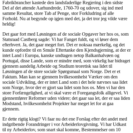
Fabrikbrancher kastede den landsfaderlige Regjering i den sidste
Del af det attende Aarhundrede, 1760-70 og udover, sig ind med
samme Resultat, store Tab af Penge, stor Forkludring af alle
Forhold. Nu at begynde op igjen med det, ja det tror jeg vilde være
heldig!
Det gaar fort med Løsningen af de sociale Opgaver her hos os, som
Statsraad Castberg sagde: Vi har Fanget fuldt, og vi løser dem
efterhvert. Ja, det gaar meget fort. Det er noksaa mærkelig, og det
kunde opfordre til en Smule Eftertanke den Kjendsgjerning, at der er
intet Land i Europa, kanske undtagen netop Balkanhalvøen og
Portugal, disse Lande, som er mindre med, som virkelig har bidraget
gjennem aandelig Arbeide og Studium teoretisk saa lidet til
Løsningen af de store sociale Spørgsmaal som Norge. Det er et
Faktum. Man kan se gjennem hvilkesomhelst Værker om den
sociale Udvikling, der er intet Land som i det hele nævnes saa lidet
som Norge, hvor der er gjort saa lidet som hos os. Men vi har den
store Forfængelighed, at vi skal være et Foregangsfolk alligevel. Vi
gjennemfører Reformer uden videre; det gaar saa let, der er saa liden
Modstand, hvilkesomhelst Projekter har meget let for at gaa
gjennem.
Er dette rigtig klogt? Vi faar nu det ene Forslag efter det andet med
indgribende Forandringer i vor Arbeiderlovgivning. Vi har Udkast
til ny Arbeiderlov, som snart skal komme, Bestemmelser om 10