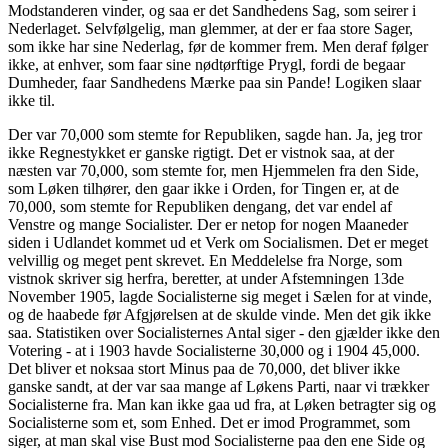
Modstanderen vinder, og saa er det Sandhedens Sag, som seirer i
Nederlaget. Selvfølgelig, man glemmer, at der er faa store Sager,
som ikke har sine Nederlag, før de kommer frem. Men deraf følger
ikke, at enhver, som faar sine nødtørftige Prygl, fordi de begaar
Dumheder, faar Sandhedens Mærke paa sin Pande! Logiken slaar
ikke til.
Der var 70,000 som stemte for Republiken, sagde han. Ja, jeg tror
ikke Regnestykket er ganske rigtigt. Det er vistnok saa, at der
næsten var 70,000, som stemte for, men Hjemmelen fra den Side,
som Løken tilhører, den gaar ikke i Orden, for Tingen er, at de
70,000, som stemte for Republiken dengang, det var endel af
Venstre og mange Socialister. Der er netop for nogen Maaneder
siden i Udlandet kommet ud et Verk om Socialismen. Det er meget
velvillig og meget pent skrevet. En Meddelelse fra Norge, som
vistnok skriver sig herfra, beretter, at under Afstemningen 13de
November 1905, lagde Socialisterne sig meget i Sælen for at vinde,
og de haabede før Afgjørelsen at de skulde vinde. Men det gik ikke
saa. Statistiken over Socialisternes Antal siger - den gjælder ikke den
Votering - at i 1903 havde Socialisterne 30,000 og i 1904 45,000.
Det bliver et noksaa stort Minus paa de 70,000, det bliver ikke
ganske sandt, at der var saa mange af Løkens Parti, naar vi trækker
Socialisterne fra. Man kan ikke gaa ud fra, at Løken betragter sig og
Socialisterne som et, som Enhed. Det er imod Programmet, som
siger, at man skal vise Bust mod Socialisterne paa den ene Side og