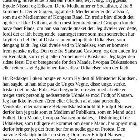
Castberg, nuværende Statsraad Foosnæs, Myrvang, Bryggesaa,
Egede Nissen og Eriksen. De to Medlemmer er Socialister, 2 fra 8
kommer 6. Der er 6 igjen, og af de 6 Medlemmer er der altsaa 2,
som nu er Medlemmer af Kongens Raad. En tredie blev tilbudt det,
og der er ikke Tvil om, at den mest fremtrædende i Gruppen kunde
have faaet Plads, om han saa havde ønsket det. Jeg dvæler ved dette,
fordi det er lidt betegnende, saameget mere som man senerehen har
knyttet en hel Del af Diskussionen netop til de Udtalelser, som
dengang faldt. Jeg skal dvæle ved to Udtalelser, som er kommet
frem ganske nylig. Den ene fra Statsraad Castberg, og den anden fra
en Redaktør, som nylig talte i Nobelhuset i Kristiania. Jeg tager den
sidste først. De er betegnende for den Maade, hvorpaa Diskussionen
eller rettere sagt Agitationen føres disse Udtalelser, som der faldt.
Hr. Redaktør Løken bragte en varm Hyldest til Ministeriet Knudsen,
han sagde, at han talte paa de Unges Vegne, disse unge, sterke,
friske i det norske Folk. Han begyndte forresten med at rette en
meget sterk personlig nedsættende Udtalelse mod Fridtjof Nansen.
Jeg har ikke hverken Æren eller Glæden af at staa personlig
Venskabs- eller nærmere Bekjendtskabsforhold til Fridtjof Nansen;
derfor kan jeg tale som et Medlem af Publikum, som en Mand ude i
Folket. Den Maade, hvorpaa Nansen omtaltes, i Tilslutning til de
Udtalelser, som tidligere er kommet om denne Mand, har oprørt mig;
derfor bringer jeg det frem her for at nedlægge en Protest. Den
nævnte Redaktør holder en streng Dom over Fridtjof Nansen,