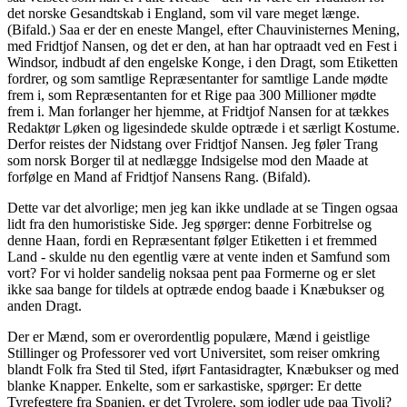
det norske Gesandtskab i England, som vil vare meget længe.
(Bifald.) Saa er der en eneste Mangel, efter Chauvinisternes Mening,
med Fridtjof Nansen, og det er den, at han har optraadt ved en Fest i
Windsor, indbudt af den engelske Konge, i den Dragt, som Etiketten
fordrer, og som samtlige Repræsentanter for samtlige Lande mødte
frem i, som Repræsentanten for et Rige paa 300 Millioner mødte
frem i. Man forlanger her hjemme, at Fridtjof Nansen for at tækkes
Redaktør Løken og ligesindede skulde optræde i et særligt Kostume.
Derfor reistes der Nidstang over Fridtjof Nansen. Jeg føler Trang
som norsk Borger til at nedlægge Indsigelse mod den Maade at
forfølge en Mand af Fridtjof Nansens Rang. (Bifald).
Dette var det alvorlige; men jeg kan ikke undlade at se Tingen ogsaa
lidt fra den humoristiske Side. Jeg spørger: denne Forbitrelse og
denne Haan, fordi en Repræsentant følger Etiketten i et fremmed
Land - skulde nu den egentlig være at vente inden et Samfund som
vort? For vi holder sandelig noksaa pent paa Formerne og er slet
ikke saa bange for tildels at optræde endog baade i Knæbukser og
anden Dragt.
Der er Mænd, som er overordentlig populære, Mænd i geistlige
Stillinger og Professorer ved vort Universitet, som reiser omkring
blandt Folk fra Sted til Sted, iført Fantasidragter, Knæbukser og med
blanke Knapper. Enkelte, som er sarkastiske, spørger: Er dette
Tyrefegtere fra Spanien, er det Tyrolere, som jodler ude paa Tivoli?