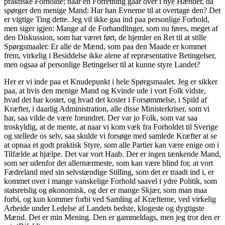
praktiske Forholde; naar en Forretning gaar over i nye Hænder, da
spørger den menige Mand: Har han Evnerne til at overtage den? Det
er vigtige Ting dette. Jeg vil ikke gaa ind paa personlige Forhold,
men siger igjen: Mange af de Forhandlinger, som nu føres, meget af
den Diskussion, som har været ført, de hjemler en Ret til at stille
Spørgsmaalet: Er alle de Mænd, som paa den Maade er kommet
frem, virkelig i Besiddelse ikke alene af repræsentative Betingelser,
men ogsaa af personlige Betingelser til at kunne styre Landet?
Her er vi inde paa et Knudepunkt i hele Spørgsmaalet. Jeg er sikker
paa, at hvis den menige Mand og Kvinde ude i vort Folk vidste,
hvad det har kostet, og hvad det koster i Forsømmelse, i Spild af
Kræfter, i daarlig Administration, alle disse Ministerkriser, som vi
har, saa vilde de være forundret. Der var jo Folk, som var saa
troskyldig, at de mente, at naar vi kom væk fra Forholdet til Sverige
og stellede os selv, saa skulde vi forsøge med samlede Kræfter at se
at opnaa et godt praktisk Styre, som alle Partier kan være enige om i
Tilfælde at hjælpe. Det var vort Haab. Der er ingen tænkende Mand,
som ser udenfor det allernærmeste, som kan være blind for, at vort
Fædreland med sin selvstændige Stilling, som det er traadt ind i, er
kommet over i mange vanskelige Forhold saavel i ydre Politik, som
statsretslig og økonomisk, og der er mange Skjær, som man maa
forbi, og kun kommer forbi ved Samling af Kræfterne, ved virkelig
Arbeide under Ledelse af Landets bedste, klogeste og dygtigste
Mænd. Det er min Mening. Den er gammeldags, men jeg tror den er