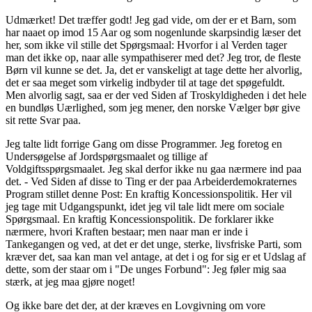
Udmærket! Det træffer godt! Jeg gad vide, om der er et Barn, som
har naaet op imod 15 Aar og som nogenlunde skarpsindig læser det
her, som ikke vil stille det Spørgsmaal: Hvorfor i al Verden tager
man det ikke op, naar alle sympathiserer med det? Jeg tror, de fleste
Børn vil kunne se det. Ja, det er vanskeligt at tage dette her alvorlig,
det er saa meget som virkelig indbyder til at tage det spøgefuldt.
Men alvorlig sagt, saa er der ved Siden af Troskyldigheden i det hele
en bundløs Uærlighed, som jeg mener, den norske Vælger bør give
sit rette Svar paa.
Jeg talte lidt forrige Gang om disse Programmer. Jeg foretog en
Undersøgelse af Jordspørgsmaalet og tillige af
Voldgiftsspørgsmaalet. Jeg skal derfor ikke nu gaa nærmere ind paa
det. - Ved Siden af disse to Ting er der paa Arbeiderdemokraternes
Program stillet denne Post: En kraftig Koncessionspolitik. Her vil
jeg tage mit Udgangspunkt, idet jeg vil tale lidt mere om sociale
Spørgsmaal. En kraftig Koncessionspolitik. De forklarer ikke
nærmere, hvori Kraften bestaar; men naar man er inde i
Tankegangen og ved, at det er det unge, sterke, livsfriske Parti, som
kræver det, saa kan man vel antage, at det i og for sig er et Udslag af
dette, som der staar om i "De unges Forbund": Jeg føler mig saa
stærk, at jeg maa gjøre noget!
Og ikke bare det der, at der kræves en Lovgivning om vore