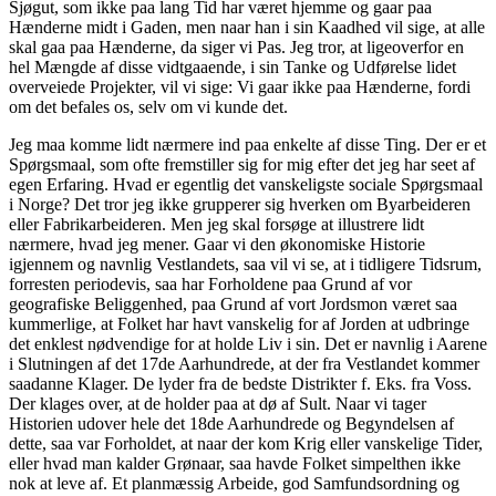
Sjøgut, som ikke paa lang Tid har været hjemme og gaar paa
Hænderne midt i Gaden, men naar han i sin Kaadhed vil sige, at alle
skal gaa paa Hænderne, da siger vi Pas. Jeg tror, at ligeoverfor en
hel Mængde af disse vidtgaaende, i sin Tanke og Udførelse lidet
overveiede Projekter, vil vi sige: Vi gaar ikke paa Hænderne, fordi
om det befales os, selv om vi kunde det.
Jeg maa komme lidt nærmere ind paa enkelte af disse Ting. Der er et
Spørgsmaal, som ofte fremstiller sig for mig efter det jeg har seet af
egen Erfaring. Hvad er egentlig det vanskeligste sociale Spørgsmaal
i Norge? Det tror jeg ikke grupperer sig hverken om Byarbeideren
eller Fabrikarbeideren. Men jeg skal forsøge at illustrere lidt
nærmere, hvad jeg mener. Gaar vi den økonomiske Historie
igjennem og navnlig Vestlandets, saa vil vi se, at i tidligere Tidsrum,
forresten periodevis, saa har Forholdene paa Grund af vor
geografiske Beliggenhed, paa Grund af vort Jordsmon været saa
kummerlige, at Folket har havt vanskelig for af Jorden at udbringe
det enklest nødvendige for at holde Liv i sin. Det er navnlig i Aarene
i Slutningen af det 17de Aarhundrede, at der fra Vestlandet kommer
saadanne Klager. De lyder fra de bedste Distrikter f. Eks. fra Voss.
Der klages over, at de holder paa at dø af Sult. Naar vi tager
Historien udover hele det 18de Aarhundrede og Begyndelsen af
dette, saa var Forholdet, at naar der kom Krig eller vanskelige Tider,
eller hvad man kalder Grønaar, saa havde Folket simpelthen ikke
nok at leve af. Et planmæssig Arbeide, god Samfundsordning og