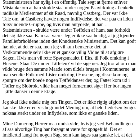
Statsministeren har nylig i en offentlig Tale søgt at fjerne enhver
Mistanke om at han skulde staa under nogen Paavirkning af enkelte
radikale Medlemmer af sit Raad, navnlig Castberg. Der var ikke
Tale om, at Castberg havde nogen Indflydelse, det var paa en liden
forsvindende Gruppe, og hvis man antydede, at han -
Statsministeren - skulde være under Tøffelen af ham, saa forholdt
det sig ikke saa. Kan saa være. Jeg er ikke saa heldig, at jeg kjender
Familieforholdene inden det Knudsenske Ministerium. Det kan godt
hænde, at det er saa, men jeg vil kun bemærke det, at
Vedkommende selv ikke er et ganske villig Vidne til at afgjøre
Sagen. Hvis man vil rette Spørgsmaalet f. Eks. til Folk omkring i
Husene: Staar De under Tøffelen? vil de sige nei. Jeg tror at om man
vilde bruge den samme Maade som tildels bruges i Kommunerne, at
man sendte Folk med Lister omkring i Husene, og disse kom og
spurgte om der boede nogen Tøffeldanser der, og Fatter kom ud i
Tøfler og Slobrok, vilde han meget fornærmet sige: Her bor ingen
Tøffeldanser i denne Etage.
Jeg skal ikke udtale mig om Tingen. Det er ikke rigtig afgjort om der
kanske ikke er en vis begrundet Mening om, at hele Ledelsen tynges
noksaa sterkt under en Inflydelse, som ikke er ganske liden.
Mine Damer og Herrer maa undskylde, hvis jeg ved Behandlingen
af saa alvorlige Ting har forsøgt at være for spøgefuld. Det er
imidlertid langt fra nogen Sag, som kan tages saa ganske let, at det