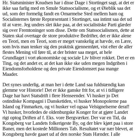
Hr. Statsminister Knudsen har i disse Dage i Stortinget sagt, at det er
ikke saa farlig med en Smule Statssocialisme, og et Øieblik saa det
ud, som der formelig fandt en Omarmelse Sted mellem ham og
Socialisternes første Repræsentant i Stortinget, saa intimt saa det ud
til at være. Jeg undres slet ikke paa, at det socialistiske Parti glæder
sig over Fremtoninger som disse. Dette om Statssocialismen, dette at
Staten skal overtage de store produktive Bedrifter, det er ikke alene
en Teori, men en Teori, som er meget vanskelig at hævde, en Lære,
som hvis man tenker sig den praktisk gjennemført, vist efter de aller
flestes Mening vil føre til, at der brister saa meget, at hele
Grundlaget i vort økonomiske og sociale Liv bliver rokket. Det er en
Ting, og det andet er, at det kan ikke ske uden megen Indgriben i
Eiendomsforholdene og den private Eiendomsret paa mange
Maader.
Det synes underlig, at man her i dette Land saa fuldstændig kan
glemme vor Historie! Det er ikke ganske frit for, at vi i tidligere
Dage har havt Statsdrift i flere Henseender. Vi husker jo Det
ostindiske Kompagni i Dansketiden, vi husker Monopolerne paa
Island og Finmarken, og vi husker vel ogsaa Velsignelserne deraf!
Vi husker, hvorledes de oldenburgske Konger for at gjøre Landet
rigt optog Driften af f. Eks. vore Bergværker. Der var en Tid, da
Kongsberg var Landets folkerigeste By, og der blev kjørt paa i store
Baner, men det kostede Millioners Tab. Resultatet var nær blevet, at
Kongsberg havde gaaet ud af den norske Stats Hænder. I alle