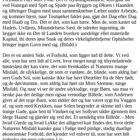
ved Hanegal med Spet og Spade paa Ryggen og Øksen i Haanden
og tilbringer Dagen med taust sammenknebne Læber under Arbeide,
og kommer hjem, naar Tusmørket falder paa, gjør det Dag efter Dag
med Haab og Tro. Det er det, som kan bære. Men de, som kaster ud
Hadets, Uviljens, Misundelsens Sæd, de udretter ingenting, de
lægger ikke en Øre til Landets hverken aandelige eller materielle
Kapital, thi deres løse Snak og deres virkelighedsfjerne Ophidselse
bringer ingen Gavn med sig. (Bifald.)
Der er en anden Side, et Forhold, som ligger ind til dette. Vi ved
alle, som har seet lidt af Livet, hvor meget tungt og tilsyneladende
trøstesløst der kan være, det som fremkaldes af Naturens mange
Misfald, de ulykkelige, de som er vanføre, de, blinde, som aldrig har
seet Guds Sol, som kanske ikke har havt Øieæbler fra de blev født,
og de døvstumme, som aldrig har hørt sin Mors Stemme, tunge
Misfald. Og naar vi ser de andre ulyksalige, syge Børn, saa maa vi
tænke paa det deilige men ogsaa vemodige Billede, som Andersen
giver af det syge Barn, som sidder der og har været sygt fra Vuggen
af, og som med Krykken, naar Solen begynder at skinne ind i den
trange Gade, gaar hen til Vinduet og ser Sollyset sildre gjennem den
blege Haand og glæder sig ved det. Et uendelig trist Billede. - Men
hvad Glæde og hvad Lykke der alligevel kan findes der, hvor dette
Naturens Misfald kanske gaar i Følge med pinlige, stadig daarlige
økonomiske Forhold, det kjender vel enhver til, som har seet lidt
indenfor det mest udvortes Liv.