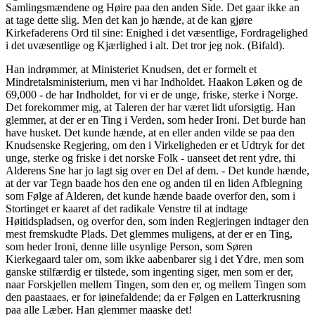
Samlingsmændene og Høire paa den anden Side. Det gaar ikke an
at tage dette slig. Men det kan jo hænde, at de kan gjøre
Kirkefaderens Ord til sine: Enighed i det væsentlige, Fordragelighed
i det uvæsentlige og Kjærlighed i alt. Det tror jeg nok. (Bifald).
Han indrømmer, at Ministeriet Knudsen, det er formelt et
Mindretalsministerium, men vi har Indholdet. Haakon Løken og de
69,000 - de har Indholdet, for vi er de unge, friske, sterke i Norge.
Det forekommer mig, at Taleren der har været lidt uforsigtig. Han
glemmer, at der er en Ting i Verden, som heder Ironi. Det burde han
have husket. Det kunde hænde, at en eller anden vilde se paa den
Knudsenske Regjering, om den i Virkeligheden er et Udtryk for det
unge, sterke og friske i det norske Folk - uanseet det rent ydre, thi
Alderens Sne har jo lagt sig over en Del af dem. - Det kunde hænde,
at der var Tegn baade hos den ene og anden til en liden Afblegning
som Følge af Alderen, det kunde hænde baade overfor den, som i
Stortinget er kaaret af det radikale Venstre til at indtage
Høitidspladsen, og overfor den, som inden Regjeringen indtager den
mest fremskudte Plads. Det glemmes muligens, at der er en Ting,
som heder Ironi, denne lille usynlige Person, som Søren
Kierkegaard taler om, som ikke aabenbarer sig i det Ydre, men som
ganske stilfærdig er tilstede, som ingenting siger, men som er der,
naar Forskjellen mellem Tingen, som den er, og mellem Tingen som
den paastaaes, er for iøinefaldende; da er Følgen en Latterkrusning
paa alle Læber. Han glemmer maaske det!