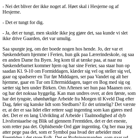
- Nei det bliver der ikke noget af. Høet skal i Hesjerne og af
Hesjerne.
- Det er tungt for dig.
- Ja, det er tungt, men skulde ikke jeg gjøre det, saa kunde vi slet
ikke drive Gaarden, det var umulig.
Saa spurgte jeg, om der boede nogen hos hende. Jo, der var et
Søskendebarn hjemme i Ferien, hun gik paa Lærerindeskole, og saa
en anden Dame fra Byen. Jeg kom til at tænke paa, at naar nu
Søskendebarnet kommer hjem og har sine Ferier, saa staar hun op
saadan Kl. 9-10 om Formiddagen, klæder sig vel og steller sig vel,
gaar og spadserer en Tur før Middagen, ser paa Vandet og alt her
hjemme, gaar en Tur om Efterrniddagen, tager en Bog med sig og
sætter sig hen under Birken. Om Aftenen ser hun paa Maanen osv.
og har det noksaa hyggelig. Kan man undres over, at den første, som
har det tyngste, ubønhørlige Arbeide fra Morgen til Kveld Dag efter
Dag, føler sig kanske lidt som Stedbarn? Er det urimelig? Det værste
er, at der er saa lidet eller rettere sagt ingenting som kan gjøres med
det. Det er en lang Udvikling af Arbeide i Taalmodighed af dyb
Livsforstaaelse og Blik ud gjennem Fremtiden, det er det eneste,
som retter paa det. Ophidsende Ord gjør ingenting. Og her maa jeg
atter pege paa det, som er Symbol paa hvad der arbeider mod
Fremtiden i det store Folk. Det er Rydningsmanden, som gaar ud