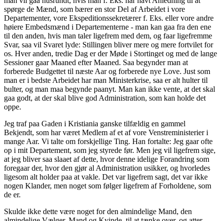
man vil gaa husrundt, hvis man f. Eks. har havt Anledning til at
spørge de Mænd, som bærer en stor Del af Arbeidet i vore
Departementer, vore Ekspeditionssekretærer f. Eks. eller vore andre
høiere Embedsmænd i Departementerne - man kan gaa fra den ene
til den anden, hvis man taler ligefrem med dem, og faar ligefremme
Svar, saa vil Svaret lyde: Stillingen bliver mere og mere fortvilet for
os. Hver anden, tredie Dag er der Møde i Stortinget og med de lange
Sessioner gaar Maaned efter Maaned. Saa begynder man at
forberede Budgettet til næste Aar og forberede nye Love. Just som
man er i bedste Arbeidet har man Ministerkrise, saa er alt hulter til
bulter, og man maa begynde paanyt. Man kan ikke vente, at det skal
gaa godt, at der skal blive god Administration, som kan holde det
oppe.
Jeg traf paa Gaden i Kristiania ganske tilfældig en gammel
Bekjendt, som har været Medlem af et af vore Venstreministerier i
mange Aar. Vi talte om forskjellige Ting. Han fortalte: Jeg gaar ofte
op i mit Departement, som jeg styrede før. Men jeg vil ligefrem sige,
at jeg bliver saa slaaet af dette, hvor denne idelige Forandring som
foregaar der, hvor den gjør al Administration usikker, og hvorledes
ligesom alt holder paa at vakle. Det var ligefrem sagt, det var ikke
nogen Klander, men noget som følger ligefrem af Forholdene, som
de er.
Skulde ikke dette være noget for den almindelige Mand, den
almindelige Vælger, Mand og Kvinde, til at tænke over, og atter