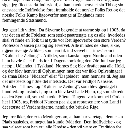
sige, jeg fik et sterkt Indtryk af, at han havde benyttet sin Tid og sin
enestaaende Indflydelse forat fremholde det norske Folks Ret og det
norske Folks Kamp ligeoverfor mange af Englands mest
fremragende Statsmænd.
Jeg gaar lidt videre. Da Skyerne begyndte at taarne sig op i 1905, da
var det en af de Følelser, som sterkt paatrængte sig os alle, hvorledes
skal vi finde en Tolk til at tyde vor Ret ligeoverfor den store Verden?
Professor Nansen paatog sig Hvervet. Alle mindes de klare, sikre,
ugjendrivelige Artikler, som han fik ind saavel i "Times" som i
"Kølnische Zeitung" - Artikler, som kanske ingen Nordmand uden
ham havde faaet Plads for. I Dagene omkring den 7de Juni var jeg
netop i Udlandet, i Tyskland. Norges Sag blev drøftet paa alle Hold,
og der blev henvist til Oplysninger, men det var ikke Oplysninger i
de smaa Blade "Nidaros" eller "Dagbladet" man henviste til. Jeg saa
det intetsteds og hørte det intetsteds. Det var Fridtjof Nansens
Artikler i "Times" og "Kølnische Zeitung", som blev gjentaget i
hundred- og tusindvis, og som blev læst i alle Hjem, og som sikrede
os den Sympati, som vi havde. Efterat Tingene var kommet i Orden
her i 1905, tog Fridtjof Nansen paa sig at repræsentere vort Land i
det største af Verdensrigerne, nemlig det britiske Rige.
Jeg tror ikke, der er to Meninger om, at han har varetaget denne sin
Plads saaledes, at meget faa kunde fyldt den. Den Indflydelse - og
saa velseet som han er i alle Kredse - den vil være en Tradition for