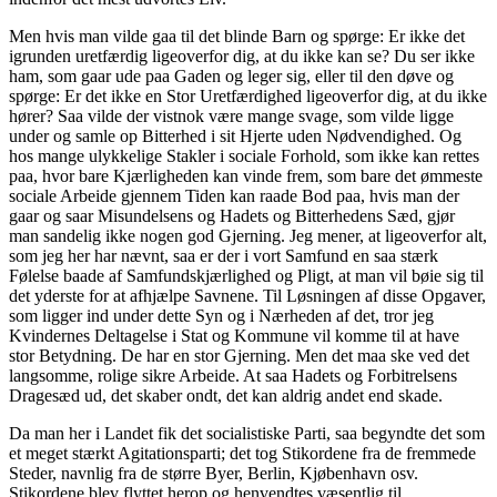
Men hvis man vilde gaa til det blinde Barn og spørge: Er ikke det
igrunden uretfærdig ligeoverfor dig, at du ikke kan se? Du ser ikke
ham, som gaar ude paa Gaden og leger sig, eller til den døve og
spørge: Er det ikke en Stor Uretfærdighed ligeoverfor dig, at du ikke
hører? Saa vilde der vistnok være mange svage, som vilde ligge
under og samle op Bitterhed i sit Hjerte uden Nødvendighed. Og
hos mange ulykkelige Stakler i sociale Forhold, som ikke kan rettes
paa, hvor bare Kjærligheden kan vinde frem, som bare det ømmeste
sociale Arbeide gjennem Tiden kan raade Bod paa, hvis man der
gaar og saar Misundelsens og Hadets og Bitterhedens Sæd, gjør
man sandelig ikke nogen god Gjerning. Jeg mener, at ligeoverfor alt,
som jeg her har nævnt, saa er der i vort Samfund en saa stærk
Følelse baade af Samfundskjærlighed og Pligt, at man vil bøie sig til
det yderste for at afhjælpe Savnene. Til Løsningen af disse Opgaver,
som ligger ind under dette Syn og i Nærheden af det, tror jeg
Kvindernes Deltagelse i Stat og Kommune vil komme til at have
stor Betydning. De har en stor Gjerning. Men det maa ske ved det
langsomme, rolige sikre Arbeide. At saa Hadets og Forbitrelsens
Dragesæd ud, det skaber ondt, det kan aldrig andet end skade.
Da man her i Landet fik det socialistiske Parti, saa begyndte det som
et meget stærkt Agitationsparti; det tog Stikordene fra de fremmede
Steder, navnlig fra de større Byer, Berlin, Kjøbenhavn osv.
Stikordene blev flyttet herop og henvendtes væsentlig til