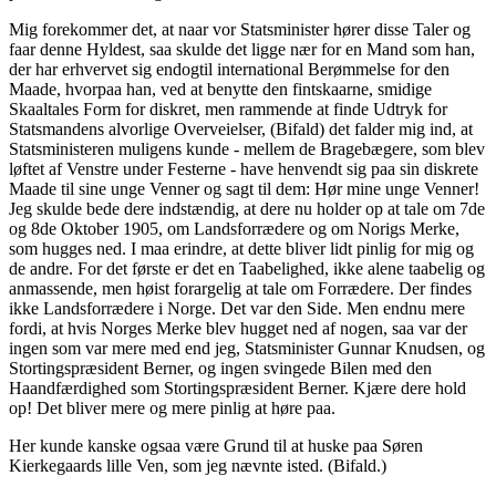
Mig forekommer det, at naar vor Statsminister hører disse Taler og
faar denne Hyldest, saa skulde det ligge nær for en Mand som han,
der har erhvervet sig endogtil international Berømmelse for den
Maade, hvorpaa han, ved at benytte den fintskaarne, smidige
Skaaltales Form for diskret, men rammende at finde Udtryk for
Statsmandens alvorlige Overveielser, (Bifald) det falder mig ind, at
Statsministeren muligens kunde - mellem de Bragebægere, som blev
løftet af Venstre under Festerne - have henvendt sig paa sin diskrete
Maade til sine unge Venner og sagt til dem: Hør mine unge Venner!
Jeg skulde bede dere indstændig, at dere nu holder op at tale om 7de
og 8de Oktober 1905, om Landsforrædere og om Norigs Merke,
som hugges ned. I maa erindre, at dette bliver lidt pinlig for mig og
de andre. For det første er det en Taabelighed, ikke alene taabelig og
anmassende, men høist forargelig at tale om Forrædere. Der findes
ikke Landsforrædere i Norge. Det var den Side. Men endnu mere
fordi, at hvis Norges Merke blev hugget ned af nogen, saa var der
ingen som var mere med end jeg, Statsminister Gunnar Knudsen, og
Stortingspræsident Berner, og ingen svingede Bilen med den
Haandfærdighed som Stortingspræsident Berner. Kjære dere hold
op! Det bliver mere og mere pinlig at høre paa.
Her kunde kanske ogsaa være Grund til at huske paa Søren
Kierkegaards lille Ven, som jeg nævnte isted. (Bifald.)