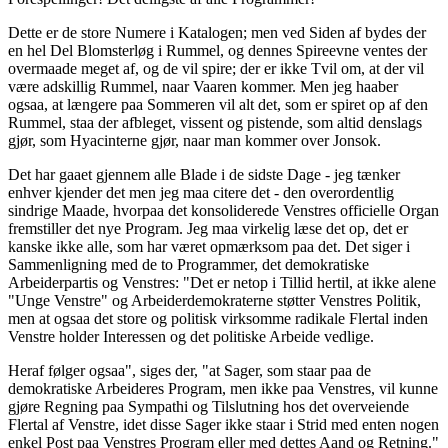
Dette er de store Numere i Katalogen; men ved Siden af bydes der
en hel Del Blomsterløg i Rummel, og dennes Spireevne ventes der
overmaade meget af, og de vil spire; der er ikke Tvil om, at der vil
være adskillig Rummel, naar Vaaren kommer. Men jeg haaber
ogsaa, at længere paa Sommeren vil alt det, som er spiret op af den
Rummel, staa der afbleget, vissent og pistende, som altid denslags
gjør, som Hyacinterne gjør, naar man kommer over Jonsok.
Det har gaaet gjennem alle Blade i de sidste Dage - jeg tænker
enhver kjender det men jeg maa citere det - den overordentlig
sindrige Maade, hvorpaa det konsoliderede Venstres officielle Organ
fremstiller det nye Program. Jeg maa virkelig læse det op, det er
kanske ikke alle, som har været opmærksom paa det. Det siger i
Sammenligning med de to Programmer, det demokratiske
Arbeiderpartis og Venstres: "Det er netop i Tillid hertil, at ikke alene
"Unge Venstre" og Arbeiderdemokraterne støtter Venstres Politik,
men at ogsaa det store og politisk virksomme radikale Flertal inden
Venstre holder Interessen og det politiske Arbeide vedlige.
Heraf følger ogsaa", siges der, "at Sager, som staar paa de
demokratiske Arbeideres Program, men ikke paa Venstres, vil kunne
gjøre Regning paa Sympathi og Tilslutning hos det overveiende
Flertal af Venstre, idet disse Sager ikke staar i Strid med enten nogen
enkel Post paa Venstres Program eller med dettes Aand og Retning."