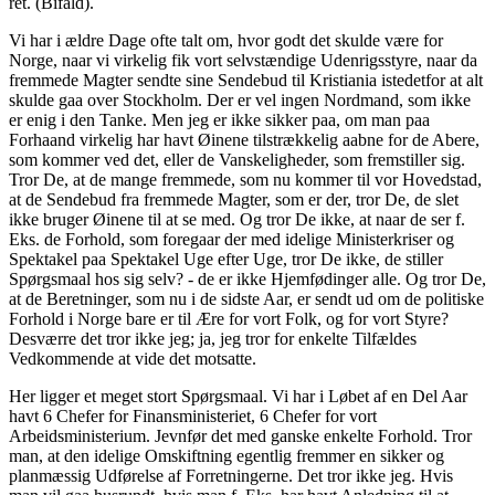
ret. (Bifald).
Vi har i ældre Dage ofte talt om, hvor godt det skulde være for
Norge, naar vi virkelig fik vort selvstændige Udenrigsstyre, naar da
fremmede Magter sendte sine Sendebud til Kristiania istedetfor at alt
skulde gaa over Stockholm. Der er vel ingen Nordmand, som ikke
er enig i den Tanke. Men jeg er ikke sikker paa, om man paa
Forhaand virkelig har havt Øinene tilstrækkelig aabne for de Abere,
som kommer ved det, eller de Vanskeligheder, som fremstiller sig.
Tror De, at de mange fremmede, som nu kommer til vor Hovedstad,
at de Sendebud fra fremmede Magter, som er der, tror De, de slet
ikke bruger Øinene til at se med. Og tror De ikke, at naar de ser f.
Eks. de Forhold, som foregaar der med idelige Ministerkriser og
Spektakel paa Spektakel Uge efter Uge, tror De ikke, de stiller
Spørgsmaal hos sig selv? - de er ikke Hjemfødinger alle. Og tror De,
at de Beretninger, som nu i de sidste Aar, er sendt ud om de politiske
Forhold i Norge bare er til Ære for vort Folk, og for vort Styre?
Desværre det tror ikke jeg; ja, jeg tror for enkelte Tilfældes
Vedkommende at vide det motsatte.
Her ligger et meget stort Spørgsmaal. Vi har i Løbet af en Del Aar
havt 6 Chefer for Finansministeriet, 6 Chefer for vort
Arbeidsministerium. Jevnfør det med ganske enkelte Forhold. Tror
man, at den idelige Omskiftning egentlig fremmer en sikker og
planmæssig Udførelse af Forretningerne. Det tror ikke jeg. Hvis