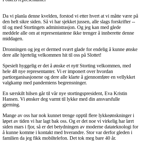
Da vi planla denne kvelden, forstod vi etter hvert at vi måtte være på
den helt sikre siden. Så vi har sjekket jussen, alle slags forskrifter --
til og med Stortingets administrasjon. Og jeg kan med glede
meddele alle om at representantene ikke trenger å innberette denne
middagen.
Dronningen og jeg er dermed svært glade for endelig å kunne ønske
dere alle hjertelig velkommen hit til oss på Slottet!
Spesielt hyggelig er det å ønske et
nytt
Storting velkommen, med
hele 48 nye representanter. Vi er imponert over hvordan
partiorganisasjonene og dere alle klarte å gjennomføre en vellykket
valgkamp med pandemiens begrensninger.
En særskilt hilsen går til vår nye stortingspresident, Eva Kristin
Hansen. Vi ønsker deg varmt til lykke med din ansvarsfulle
gjerning.
Mange av oss har nok kunnet trenge opptil flere lykkeønskninger i
løpet av tiden vi har lagt bak oss. Og er det noe vi virkelig har lært
siden mars i fjor, så er det betydningen av moderne datateknologi for
å kunne komme i kontakt med hverandre. Stor var derfor gleden i
familien da jeg fikk mobiltelefon. Det tok meg bare 40 år.