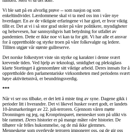
hånden. Men vi så det ikke.
Vi ble satt på en alvorlig prøve -- som nasjon og som
enkeltindivider. Lærdommene skal vi ta med oss inn i våre nye
hverdager. En av de viktigste erfaringene vi har gjort, er hvor viktig
tillit er. Det at vi i så stor grad stoler på våre politikere, myndigheter
og helsevesen, har sannsynligvis hatt betydning for utfallet av
pandemien. Dette er ikke noe vi kan ta for gitt. Vi har alle et ansvar
for å opprettholde og styrke troen på våre folkevalgte og ledere.
Tilliten utgjør vår største gullreserve.
Det norske folkestyret viste sin styrke og karakter i denne svært
krevende tiden. Ved hjelp av teknologi, smidighet og pleksiglass
klarte Stortinget å gjennomføre sitt viktige arbeid. Deres innsats for å
opprettholde den parlamentariske virksomheten med periodens svært
høye aktivitetsnivå, er beundringsverdig.
***
Når vi ser oss tilbake, er det lett å miste ting av syne. Dagene gikk i
perioder litt i hverandre. Det vi likevel husker svært godt, er landets
10-årsmarkeringer av 22. juli-terroren. Gjennom våren møtte
Dronningen og jeg, og Kronprinsparet, mennesker som på ulikt vis
ble rammet.
Deres
historier er på mange måter
våre
historier. De
tilhører vår felles hukommelse, og de må ikke glemmes.
Menneskene som overlevde terroren imponerer oss, og de gir oss