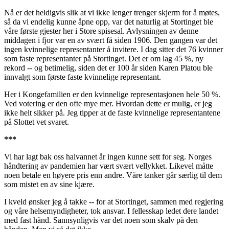
Nå er det heldigvis slik at vi ikke lenger trenger skjerm for å møtes,
så da vi endelig kunne åpne opp, var det naturlig at Stortinget ble
våre første gjester her i Store spisesal. Avlysningen av denne
middagen i fjor var en av svært få siden 1906. Den gangen var det
ingen kvinnelige representanter å invitere. I dag sitter det 76 kvinner
som faste representanter på Stortinget. Det er om lag 45 %, ny
rekord -- og betimelig, siden det er 100 år siden Karen Platou ble
innvalgt som første faste kvinnelige representant.
Her i Kongefamilien er den kvinnelige representasjonen hele 50 %.
Ved votering er den ofte mye mer. Hvordan dette er mulig, er jeg
ikke helt sikker på. Jeg tipper at de faste kvinnelige representantene
på Slottet vet svaret.
***
Vi har lagt bak oss halvannet år ingen kunne sett for seg. Norges
håndtering av pandemien har vært svært vellykket. Likevel måtte
noen betale en høyere pris enn andre. Våre tanker går særlig til dem
som mistet en av sine kjære.
I kveld ønsker jeg å takke -- for at Stortinget, sammen med regjering
og våre helsemyndigheter, tok ansvar. I fellesskap ledet dere landet
med fast hånd. Sannsynligvis var det noen som skalv på den