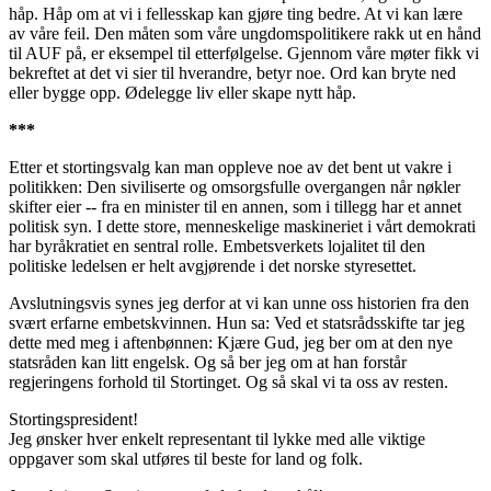
håp. Håp om at vi i fellesskap kan gjøre ting bedre. At vi kan lære
av våre feil. Den måten som våre ungdomspolitikere rakk ut en hånd
til AUF på, er eksempel til etterfølgelse. Gjennom våre møter fikk vi
bekreftet at det vi sier til hverandre, betyr noe. Ord kan bryte ned
eller bygge opp. Ødelegge liv eller skape nytt håp.
***
Etter et stortingsvalg kan man oppleve noe av det bent ut vakre i
politikken: Den siviliserte og omsorgsfulle overgangen når nøkler
skifter eier -- fra en minister til en annen, som i tillegg har et annet
politisk syn. I dette store, menneskelige maskineriet i vårt demokrati
har byråkratiet en sentral rolle. Embetsverkets lojalitet til den
politiske ledelsen er helt avgjørende i det norske styresettet.
Avslutningsvis synes jeg derfor at vi kan unne oss historien fra den
svært erfarne embetskvinnen. Hun sa: Ved et statsrådsskifte tar jeg
dette med meg i aftenbønnen: Kjære Gud, jeg ber om at den nye
statsråden kan litt engelsk. Og så ber jeg om at han forstår
regjeringens forhold til Stortinget. Og så skal vi ta oss av resten.
Stortingspresident!
Jeg ønsker hver enkelt representant til lykke med alle viktige
oppgaver som skal utføres til beste for land og folk.