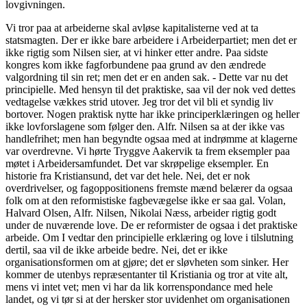
lovgivningen.
Vi tror paa at arbeiderne skal avløse kapitalisterne ved at ta
statsmagten. Der er ikke bare arbeidere i Arbeiderpartiet; men det er
ikke rigtig som Nilsen sier, at vi hinker etter andre. Paa sidste
kongres kom ikke fagforbundene paa grund av den ændrede
valgordning til sin ret; men det er en anden sak. - Dette var nu det
principielle. Med hensyn til det praktiske, saa vil der nok ved dettes
vedtagelse vækkes strid utover. Jeg tror det vil bli et syndig liv
bortover. Nogen praktisk nytte har ikke principerklæringen og heller
ikke lovforslagene som følger den. Alfr. Nilsen sa at der ikke vas
handlefrihet; men han begyndte ogsaa med at indrømme at klagerne
var overdrevne. Vi hørte Tryggve Aakervik ta frem eksempler paa
møtet i Arbeidersamfundet. Det var skrøpelige eksempler. En
historie fra Kristiansund, det var det hele. Nei, det er nok
overdrivelser, og fagoppositionens fremste mænd belærer da ogsaa
folk om at den reformistiske fagbevægelse ikke er saa gal. Volan,
Halvard Olsen, Alfr. Nilsen, Nikolai Næss, arbeider rigtig godt
under de nuværende love. De er reformister de ogsaa i det praktiske
arbeide. Om I vedtar den principielle erklæring og love i tilslutning
dertil, saa vil de ikke arbeide bedre. Nei, det er ikke
organisationsformen om at gjøre; det er sløvheten som sinker. Her
kommer de utenbys repræsentanter til Kristiania og tror at vite alt,
mens vi intet vet; men vi har da lik korrenspondance med hele
landet, og vi tør si at der hersker stor uvidenhet om organisationen