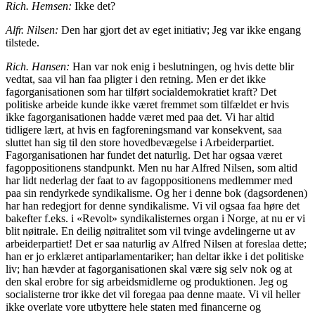
Rich. Hemsen:
Ikke det?
Alfr. Nilsen:
Den har gjort det av eget initiativ; Jeg var ikke engang
tilstede.
Rich. Hansen:
Han var nok enig i beslutningen, og hvis dette blir
vedtat, saa vil han faa pligter i den retning. Men er det ikke
fagorganisationen som har tilført socialdemokratiet kraft? Det
politiske arbeide kunde ikke været fremmet som tilfældet er hvis
ikke fagorganisationen hadde været med paa det. Vi har altid
tidligere lært, at hvis en fagforeningsmand var konsekvent, saa
sluttet han sig til den store hovedbevægelse i Arbeiderpartiet.
Fagorganisationen har fundet det naturlig. Det har ogsaa været
fagoppositionens standpunkt. Men nu har Alfred Nilsen, som altid
har lidt nederlag der faat to av fagoppositionens medlemmer med
paa sin rendyrkede syndikalisme. Og her i denne bok (dagsordenen)
har han redegjort for denne syndikalisme. Vi vil ogsaa faa høre det
bakefter f.eks. i «Revolt» syndikalisternes organ i Norge, at nu er vi
blit nøitrale. En deilig nøitralitet som vil tvinge avdelingerne ut av
arbeiderpartiet! Det er saa naturlig av Alfred Nilsen at foreslaa dette;
han er jo erklæret antiparlamentariker; han deltar ikke i det politiske
liv; han hævder at fagorganisationen skal være sig selv nok og at
den skal erobre for sig arbeidsmidlerne og produktionen. Jeg og
socialisterne tror ikke det vil foregaa paa denne maate. Vi vil heller
ikke overlate vore utbyttere hele staten med financerne og