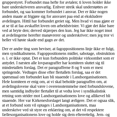
gruppestyret. Forbundet maa hefte for avtalen; ti loven holder ikke
bare underskriveren ansvarlig. Enhver streik skal understøttes av
forbundet, og saa kommer forbundet i ansvar. Der er ikke nogen
anden maate at frigjøre sig for ansvaret paa end at ekskludere
avdelingen. Hittil har forbundet greiet sig. Men hvad vi maa gjøre er
at se til at faa avskaffet loven om arbeidstvister. Vi gjør det ikke bare
ved at bryte den; derved skjærpes den kun. Jeg har ikke noget imot
at avdelingerne herefter manøvrerer og underskriver; men jeg tror vi
heller vil
høste skade end gagn av det.
Der er andre ting som beviser, at fagoppositionens linje ikke er fulgt,
men syndikalismens. Fagoppositionens midler, sabotage, obstruktion
o. l. er ikke optat. Det er kun forbundets politiske virksomhet som er
antydet. I næsten alle lovparagraffer har komiteen sluttet sig til
mindretallets forslag. Det er paragrafferne 8 og 9 som er mest
springende. Vedtages disse efter flertallets forslag, saa er det
spørsmaal om forbundet kan bli
staaende i Landsorganisationen.
Hele
komiteen er enig om, at vi skal beholde paragraffen om, at
avdelingslovene skal være i overensstemmelse med forbundslovene,
men samtidig indbyder flertallet til at vedta love i syndikalistisk
retning som strider mot Landsorganisationens love og allikevel bli
staaende. Her var Kirkenesforslaget langt ærligere. Det er ogsaa slik,
at et forbund som vil optages i Landsorganisationen, maa
underskrive ved sit styre en erklæring om, at det vil respektere
fællesorganisationens love og holde sig dem efterrettelig. Jern- og