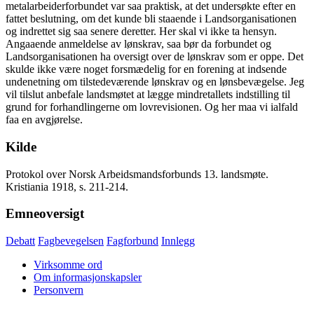
metalarbeiderforbundet var saa praktisk, at det undersøkte efter en
fattet beslutning, om det kunde bli staaende i Landsorganisationen
og indrettet sig saa senere deretter. Her skal vi ikke ta hensyn.
Angaaende anmeldelse av lønskrav, saa bør da forbundet og
Landsorganisationen ha oversigt over de lønskrav som er oppe. Det
skulde ikke være noget forsmædelig for en forening at indsende
undenetning om tilstedeværende lønskrav og en lønsbevægelse. Jeg
vil tilslut anbefale landsmøtet at lægge mindretallets indstilling til
grund for forhandlingerne om lovrevisionen. Og her maa vi ialfald
faa en avgjørelse.
Kilde
Protokol over Norsk Arbeidsmandsforbunds 13. landsmøte.
Kristiania 1918, s. 211-214.
Emneoversigt
Debatt
Fagbevegelsen
Fagforbund
Innlegg
Virksomme ord
Om informasjonskapsler
Personvern