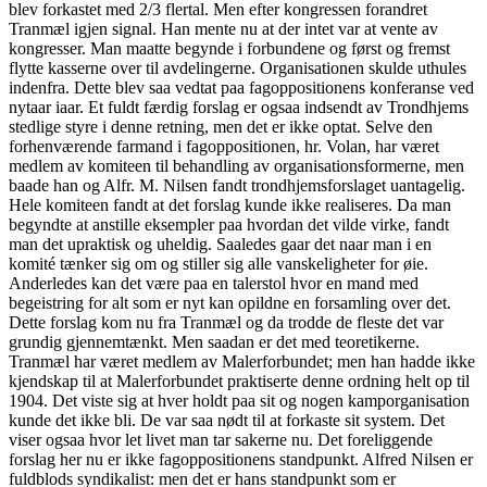
blev forkastet med 2/3 flertal. Men efter kongressen forandret
Tranmæl igjen signal. Han mente nu at der intet var at vente av
kongresser. Man maatte begynde i forbundene og først og fremst
flytte kasserne over til avdelingerne. Organisationen skulde uthules
indenfra. Dette blev saa vedtat paa fagoppositionens konferanse ved
nytaar iaar. Et fuldt færdig forslag er ogsaa indsendt av Trondhjems
stedlige styre i denne retning, men det er ikke optat. Selve den
forhenværende farmand i fagoppositionen, hr. Volan, har været
medlem av komiteen til behandling av organisationsformerne, men
baade han og Alfr. M. Nilsen fandt trondhjemsforslaget uantagelig.
Hele komiteen fandt at det forslag kunde ikke realiseres. Da man
begyndte at anstille eksempler paa hvordan det vilde virke, fandt
man det upraktisk og uheldig. Saaledes gaar det naar man i en
komité tænker sig om og stiller sig alle vanskeligheter for øie.
Anderledes kan det være paa en talerstol hvor en mand med
begeistring for alt som er nyt kan opildne en forsamling over det.
Dette forslag kom nu fra Tranmæl og da trodde de fleste det var
grundig gjennemtænkt. Men saadan er det med teoretikerne.
Tranmæl har været medlem av Malerforbundet; men han hadde ikke
kjendskap til at Malerforbundet praktiserte denne ordning helt op til
1904. Det viste sig at hver holdt paa sit og nogen kamporganisation
kunde det ikke bli. De var saa nødt til at forkaste sit system. Det
viser ogsaa hvor let livet man tar sakerne nu. Det foreliggende
forslag her nu er ikke fagoppositionens standpunkt. Alfred Nilsen er
fuldblods syndikalist: men det er hans standpunkt som er