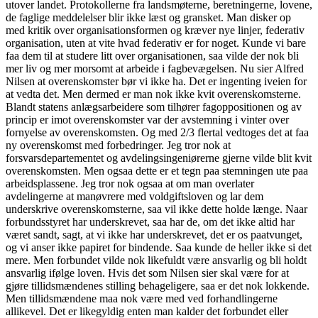
utover landet. Protokollerne fra landsmøterne, beretningerne, lovene,
de faglige meddelelser blir ikke læst og gransket. Man disker op
med kritik over organisationsformen og kræver nye linjer, federativ
organisation, uten at vite hvad federativ er for noget. Kunde vi bare
faa dem til at studere litt over organisationen, saa vilde der nok bli
mer liv og mer morsomt at arbeide i fagbevægelsen. Nu sier Alfred
Nilsen at overenskomster bør vi ikke ha. Det er ingenting iveien for
at vedta det. Men dermed er man nok ikke kvit overenskomsterne.
Blandt statens anlægsarbeidere som tilhører fagoppositionen og av
princip er imot overenskomster var der avstemning i vinter over
fornyelse av overenskomsten. Og med 2/3 flertal vedtoges det at faa
ny overenskomst med forbedringer. Jeg tror nok at
forsvarsdepartementet og avdelingsingeniørerne gjerne vilde blit kvit
overenskomsten. Men ogsaa dette er et tegn paa stemningen ute paa
arbeidsplassene. Jeg tror nok ogsaa at om man overlater
avdelingerne at manøvrere med voldgiftsloven og lar dem
underskrive overenskomsterne, saa vil ikke dette holde længe.
Naar
forbundsstyret har underskrevet, saa har de, om det ikke altid har
været sandt, sagt, at vi ikke har underskrevet, det er os paatvunget,
og vi anser ikke papiret for bindende. Saa kunde de heller ikke si det
mere. Men forbundet vilde nok likefuldt være ansvarlig og bli holdt
ansvarlig ifølge loven. Hvis det som Nilsen sier skal være for at
gjøre tillidsmændenes stilling behageligere, saa er det nok lokkende.
Men tillidsmændene maa nok være med ved forhandlingerne
allikevel. Det er likegyldig enten man kalder det forbundet eller