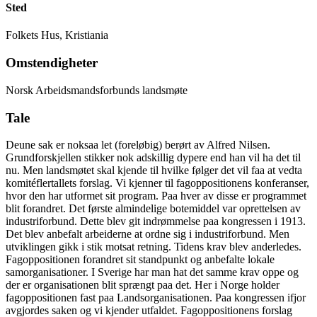
Sted
Folkets Hus, Kristiania
Omstendigheter
Norsk Arbeidsmandsforbunds landsmøte
Tale
Deune sak er noksaa let (foreløbig) berørt av Alfred Nilsen.
Grundforskjellen stikker nok adskillig dypere end han vil ha det til
nu. Men landsmøtet skal kjende til hvilke følger det vil faa at vedta
komitéflertallets forslag. Vi kjenner til fagoppositionens konferanser,
hvor den har utformet sit program. Paa hver av disse er programmet
blit forandret. Det første almindelige botemiddel var oprettelsen av
industriforbund. Dette blev git indrømmelse paa kongressen i 1913.
Det blev anbefalt arbeiderne at ordne sig i industriforbund. Men
utviklingen gikk i stik motsat retning. Tidens krav blev anderledes.
Fagoppositionen forandret sit standpunkt og anbefalte lokale
samorganisationer. I Sverige har man hat det samme krav oppe og
der er organisationen blit sprængt paa det. Her i Norge holder
fagoppositionen fast paa Landsorganisationen. Paa kongressen ifjor
avgjordes saken og vi kjender utfaldet. Fagoppositionens forslag