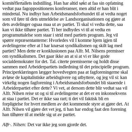
komitéflertallets indstilling. Han har altid søkt at faa sin opfatning
vedtat paa fagoppositionens konferanser, men altid er han blit i
mindretal. Nu indbyr han Arbeidsmandsforhundet til at vedta noget
som vil føre til dets utmeldelse av Landsorganisationen og gjøre at
dets avdelinger ogsaa maa ut av partiet. Ti skal vi vedta dette, saa
kan vi ikke tilhøre partiet. Ti her indbydes vi til at vedta en
programuttalelse som staar i strid med partiets program. Jeg vil
spørre repræsentanterne: Hvorledes vil I komme hjem igjen til
avdelingerne efter at I har knæsat syndikalismen og skilt lag med
partiet? Men dette er konklusionen paa Alfr. M. Nilsens premisser
om syndikalismen. Det gaar ikke an at si at vi er like gode
socialdemokrater for det. Tal. citerte premisserne og holdt disse
sammen med Arbeiderpartiets indledning til det principielle program.
Principerklæringen lægger hovedvegten paa at fagforeningerne skal
avløse de kapitalistiske arbeidsgivere og utbyttere, og jeg vil si: kan
virkelig nogen fagforening i Arbeidsmandsforbundet bli staaende i
Arbeiderpartiet efter dette? Vi vet, at dersom dette blir vedtat saa vil
Alfr. Nilsen reise ut og si til avdelingerne at det er en inkonsekvens
at staa i partiet. Det er ikke saa rart; ti det vil faktisk bli en
forpligtelse for hvert medlem av det kommende styre at gjøre det. At
Alfr. Nilsen vil gjøre det vet jeg, ti han har endog faat den forening
han tilhører til at melde sig ut av partiet.
Alfr·. Nilsen:
Det var ikke jeg som gjorde det.