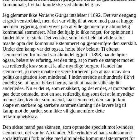
kommunale, hvilket kunde ske ved almindelig lov.
Jeg glemmer ikke
Verdens Gangs
uttalelser i 1892. Det var dengang
et godt venstreblad, men det var villig til at være med paa at hugge
ned den regjering, som vovet paa at ville gjennemføre almindelig
kommunal stemmeret. Men det hjalp jo ikke noget, for opinionen i
landet blev for sterk. Det venstre, som i det hele tat vilde seire,
maatte opta den kommunale stemmeret og gjennemføre den særskilt.
Under den kamp var det ogsaa, høire blev belært. Ti efterat
stemmeretten for mænd var almindeliggjort i 1898, hadde høire
ogsaa, belært av erfaring, set den ting, at jo mere de stampet mot et
saa retfærdig krav som at la alle myndige borgere i landet faa
stemmeret, jo mere maatte de være forberedt paa at gaa ut av den
politiske agitation som mindretal. I indeværende aarhundrede fik vi
endelig se, at høire, belært herav, fandt at maatte stille sig litt
anderledes. Nu er det et, som er sikkert, og det er det, at motstanden
paa dette omraade, mot en saa retfærdig ting som det at la myndige
mennesker, kvinder som mænd, faa stemmeret, den kan jo kun
skape en sterkere og sterkere sammenslutning i de lavere lag til
kamp mot de partier, som ikke vil gjennemføre dette
retfærdighetskrav.
Den sidste mand paa skansen, som optraadte specielt mot kvinders
stemmeret, det var hr. Arctander. Alle erindrer vi hans voldsomme
socialistfrygt i forbindelse med almindelig kommunal stemmeret for