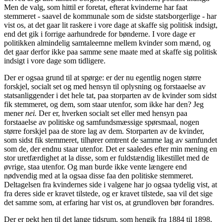
Men de valg, som
hittil er foretat, efterat kvinderne har faat
stemmeret - saavel de kommunale som de sidste statsborgerlige - har
vist os, at det gaar lit raskere i vore dage at skaffe sig politisk indsigt,
end det gik i forrige aarhundrede for bønderne. I vore dage er
politikken almindelig samtaleemne mellem kvinder som mænd,
og
det gaar derfor ikke paa samme sene maate med at skaffe sig politisk
indsigt i vore dage som tidligere.
Der er ogsaa grund til at spørge: er der nu egentlig nogen større
forskjel, socialt set og med hensyn til oplysning og forstaaelse av
statsanliggender i det hele tat, paa storparten av de kvinder som sidst
fik stemmeret, og dem, som staar utenfor, som ikke har den? Jeg
mener
nei.
Der er, hverken socialt set eller med hensyn paa
forstaaelse av politiske og samfundsmæssige spørsmaal, nogen
større forskjel paa de store lag av dem. Storparten av de kvinder,
som sidst fik stemmeret, tilhører omtrent de samme lag av samfundet
som de, der endnu staar utenfor. Det er saaledes efter min mening en
stor uretfærdighet at la disse, som er fuldstændig likestillet med de
øvrige, staa utenfor. Og man burde ikke vente længere end
nødvendig med at la ogsaa disse faa den politiske stemmeret.
Deltagelsen fra kvindernes side i valgene har jo ogsaa tydelig vist, at
fra deres side er kravet tilstede, og er kravet tilstede, saa vil det sige
det samme som, at erfaring har vist os, at grundloven bør forandres.
Der er pekt hen til det lange tidsrum, som hengik fra 1884 til 1898,