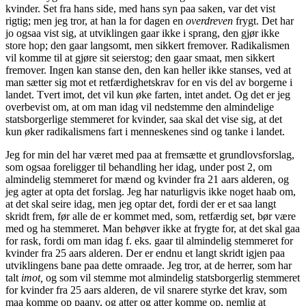
kvinder. Set fra hans side, med hans syn paa saken, var det vist
rigtig; men jeg tror, at han la for dagen en
overdreven
frygt. Det har
jo ogsaa vist sig, at utviklingen gaar ikke i sprang, den gjør ikke
store hop; den gaar langsomt, men sikkert fremover. Radikalismen
vil komme til at gjøre sit seierstog; den gaar smaat, men sikkert
fremover. Ingen kan stanse den, den kan heller ikke stanses, ved at
man sætter sig mot et retfærdighetskrav for en vis del av borgerne i
landet. Tvert imot, det vil kun øke farten, intet andet. Og det er jeg
overbevist om, at om man
idag vil nedstemme den almindelige
statsborgerlige stemmeret for kvinder, saa skal det vise sig, at det
kun øker
radikalismens fart i menneskenes sind og tanke i landet.
Jeg for min del har været med paa at fremsætte et grundlovsforslag,
som ogsaa foreligger til behandling her idag, under post 2, om
almindelig stemmeret for mænd og kvinder fra 21 aars alderen, og
jeg agter at opta det forslag. Jeg har naturligvis ikke noget haab om,
at det skal seire idag, men jeg optar det, fordi der er et saa langt
skridt frem, før alle de er kommet med, som, retfærdig set, bør være
med og ha stemmeret. Man behøver ikke at frygte for, at det skal gaa
for rask, fordi om man idag f. eks. gaar til almindelig stemmeret for
kvinder fra 25 aars alderen. Der er endnu et langt skridt igjen paa
utviklingens bane paa dette omraade. Jeg tror, at de herrer, som har
talt
imot,
og som vil stemme mot almindelig statsborgerlig stemmeret
for kvinder fra 25 aars alderen, de vil snarere styrke det krav, som
maa komme op paany, og atter og atter komme op, nemlig at