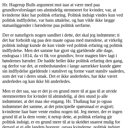
Hr. Hagerup Bulls argument mot iaar at være med paa
grundlovsforslaget om almindelig stemmeret for kvinder, var, at
kvinderne ikke har politisk erfaring. Politisk indsigt vindes kun ved
politisk indflydelse, var hans uttalelse, og han vilde ikke lægge
statsanliggender i hænderne paa politisk uerfarne.
Der er naturligvis nogen sandhet i dette, det skal jeg indrømme; ti
det har forholdt sig paa den maate ogsaa med mændene, at virkelig
politisk indsigt kunde de kun vinde ved politisk erfaring og politisk
indflydelse. Men det samme har gjort sig gjældende alle dage,
endogsaa i 1814, da vi fik vor grundlov, hvor magten blev lagt i
bøndernes hænder. De hadde heller ikke politisk erfaring den gang,
og derfor var det, at embedsstanden i lange aarrækker kunde gjøre
sin indflydelse gjældende i statslivet og forme vaart statsliv saaledes,
som det var i deres smak. Det er ikke anderledes, har ikke været
anderledes og kan ikke bli anderledes.
Men er det saa, saa er det jo en grund mere til at gaa til at utvide
stemmeretten for kvinder til almindelig, al den stund jo alle
indrømmer, at det maa ske engang. Hr. Thallaug har jo ogsaa
indrømmet det samme, at det principielle spørsmaal er avgjort;
kvinderne faar bare vente endnu nogen tid. Jeg mener, der er
ingen
grund til at la dem vente; ti netop dette, at politisk erfaring gir
politisk indsigt, er en grund mere til at ta skridtet snarest mulig for
derved at gi alle landets borgere, ogsaa kvinderne, politisk indsigt.