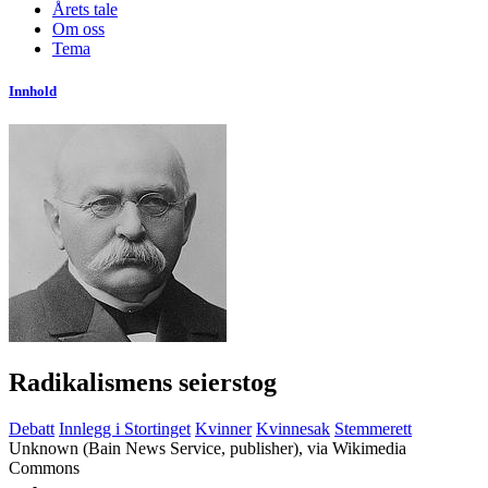
Årets tale
Om oss
Tema
Innhold
Radikalismens seierstog
Debatt
Innlegg i Stortinget
Kvinner
Kvinnesak
Stemmerett
Unknown (Bain News Service, publisher), via Wikimedia
Commons