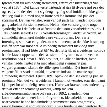
førend man fik almindelig stemmeret, efterat censusforslaget var
vedtat i 1884. Det kunde være fristende at gaa lit dypere ind paa det,
og se, hvorledes det artet sig dengang. Jeg skal imidlertid ikke gjøre
det; jeg skal kun med nogen korte ord faa komme ind paa det
spørsmaal. Det var venstre, som var det parti her i landet, som den
gang arbeidet for stemmeretten. Heller ikke venstre gjorde noget
synderlig for i det hele tat at fremme det, som var arbeidernes krav. I
1888 hadde saaledes av 32 venstreforeninger i landet 28 vedtat, at
almindelig stemmeret skulde være valgprogram. Der var 2
foreninger, som var enig i det, men som mente, at det ikke hastet, og
kun én som var imot det. Almindelig stemmeret blev dog ikke
programsak. Hvad førte det til? Jo, det førte til, at arbeiderne, som da
hadde kravet oppe, satte det saa sterkt i forgrunden, at de ved en
resolution paa Hamar i 1888 besluttet, at i alle de kredser, hvor
venstre hadde negtet at ta med almindelig stemmeret paa
valgprogrammet, skulde de stille egen kandidat. Det førte til, at
valgene fik et saadant utfald, at venstre indsaa, de maatte opta
almindelig stemmeret. Først i 1891 optok de den saa endelig paa sit
program. Men det var arbeiderne, i kamp mot venstre, som den gang
kjæmpet for almindelig stemmeret. Høire var krasse motstandere, og
det var efter en temmelig alvorlig kamp mellem
arbeiderorganisationerne og venstre i 1892, at endelig den
kommunale stemmeret kom i forgrunden, idet arbeiderne mente, at
naar venstre hadde hat almindelig stemmeret som programsak,
saavel kommunal som statsborgerlig, saa burde de gjennemføre den