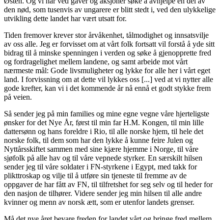
Østen. Og vi har ved gaver og aksjoner søke å avhjelpe en del av
den nød, som tusenvis av ungarere er blitt stedt i, ved den ulykkelige
utvikling dette landet har vært utsatt for.
Tiden fremover krever stor årvåkenhet, tålmodighet og innsatsvilje
av oss alle. Jeg er forvisset om at vårt folk fortsatt vil forstå å yde sitt
bidrag til å minske spenningen i verden og søke å gjenopprette fred
og fordragelighet mellem landene, og samt arbeide mot vårt
nærmeste mål: Gode livsmuligheter og lykke for alle her i vårt eget
land. I forvissning om at dette vil lykkes oss
[...]
ved at vi nytter alle
gode krefter, kan vi i det kommende år nå ennå et godt stykke frem
på veien.
Så sender jeg på min families og mine egne vegne våre hjerteligste
ønsker for det Nye År, først til min far H.M. Kongen, til min lille
dattersønn og hans foreldre i Rio, til alle norske hjem, til hele det
norske folk, til dem som har den lykke å kunne feire Julen og
Nyttårsskiftet sammen med sine kjære hjemme i Norge, til våre
sjøfolk på alle hav og til våre vepnede styrker. En særskilt hilsen
sender jeg til våre soldater i FN-styrkene i Egypt, med takk for
plikttroskap og vilje til å utføre sin tjeneste til fremme av de
oppgaver de har fått av FN, til tilfretshet for seg selv og til heder for
den nasjon de tilhører. Videre sender jeg min hilsen til alle andre
kvinner og menn av norsk ætt, som er utenfor landets grenser.
Må det nye året bevare freden for landet vårt og bringe fred mellem