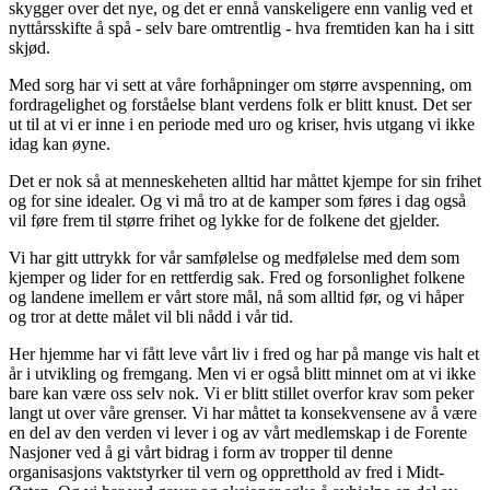
skygger over det nye, og det er ennå vanskeligere enn vanlig ved et
nyttårsskifte å spå - selv bare omtrentlig - hva fremtiden kan ha i sitt
skjød.
Med sorg har vi sett at våre forhåpninger om større avspenning, om
fordragelighet og forståelse blant verdens folk er blitt knust. Det ser
ut til at vi er inne i en periode med uro og kriser, hvis utgang vi ikke
idag kan øyne.
Det er nok så at menneskeheten alltid har måttet kjempe for sin frihet
og for sine idealer. Og vi må tro at de kamper som føres i dag også
vil føre frem til større frihet og lykke for de folkene det gjelder.
Vi har gitt uttrykk for vår samfølelse og medfølelse med dem som
kjemper og lider for en rettferdig sak. Fred og forsonlighet folkene
og landene imellem er vårt store mål, nå som alltid før, og vi håper
og tror at dette målet vil bli nådd i vår tid.
Her hjemme har vi fått leve vårt liv i fred og har på mange vis halt et
år i utvikling og fremgang. Men vi er også blitt minnet om at vi ikke
bare kan være oss selv nok. Vi er blitt stillet overfor krav som peker
langt ut over våre grenser. Vi har måttet ta konsekvensene av å være
en del av den verden vi lever i og av vårt medlemskap i de Forente
Nasjoner ved å gi vårt bidrag i form av tropper til denne
organisasjons vaktstyrker til vern og oppretthold av fred i Midt-