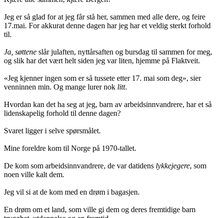
Jeg er så glad for at jeg får stå her, sammen med alle dere, og feire
17.mai. For akkurat denne dagen har jeg har et veldig sterkt forhold
til.
Ja, søttene
slår julaften, nyttårsaften og bursdag til sammen for meg,
og slik har det vært helt siden jeg var liten, hjemme på Flaktveit.
«Jeg kjenner ingen som er så tussete etter 17. mai som deg», sier
venninnen min. Og mange lurer nok
litt
.
Hvordan kan det ha seg at jeg, barn av arbeidsinnvandrere, har et så
lidenskapelig forhold til denne dagen?
Svaret ligger i selve spørsmålet.
Mine foreldre kom til Norge på 1970-tallet.
De kom som arbeidsinnvandrere, de var datidens
lykkejegere
, som
noen ville kalt dem.
Jeg vil si at de kom med en drøm i bagasjen.
En drøm om et land, som ville gi dem og deres fremtidige barn