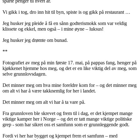
sparte penger til hvert år.
Vi gikk i tog, dro inn hit til byn, spiste is og gikk på restaurant …
Jeg husker jeg pleide å få en sånn godterismokk som var veldig
klissete og ekkel, men også – i mine øyne – luksus!
Jeg husker jeg drømte om bunad.
**
Fotografiet av meg på min første 17. mai, på pappas fang, henger på
kjøkkenet hjemme hos meg, og det er en like viktig del av meg, som
selve grunnlovsdagen.
Det minner meg om hva mine foreldre kom for – og det minner meg
om alt vi har å være takknemlig for her i landet.
Det minner meg om alt vi har å ta vare på.
Fra grunnloven ble skrevet og frem til i dag, er det kjempet mange
viktige kamper her i Norge – og det er tatt mange viktige politiske
grep - som har sikret oss et samfunn som er grunnleggende godt.
Fordi vi her har bygget og kjempet frem et samfunn – med