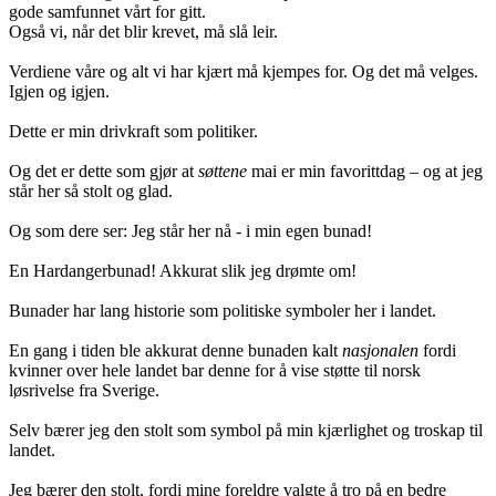
gode samfunnet vårt for gitt.
Også vi, når det blir krevet, må slå leir.
Verdiene våre og alt vi har kjært må kjempes for. Og det må velges.
Igjen og igjen.
Dette er min drivkraft som politiker.
Og det er dette som gjør at
søttene
mai er min favorittdag – og at jeg
står her så stolt og glad.
Og som dere ser: Jeg står her nå - i min egen bunad!
En Hardangerbunad! Akkurat slik jeg drømte om!
Bunader har lang historie som politiske symboler her i landet.
En gang i tiden ble akkurat denne bunaden kalt
nasjonalen
fordi
kvinner over hele landet bar denne for å vise støtte til norsk
løsrivelse fra Sverige.
Selv bærer jeg den stolt som symbol på min kjærlighet og troskap til
landet.
Jeg bærer den stolt, fordi mine foreldre valgte å tro på en bedre