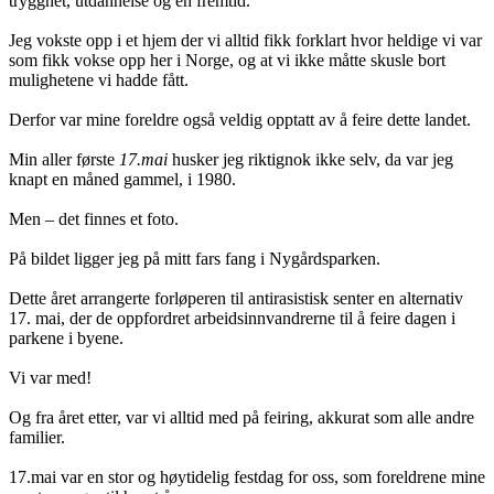
trygghet, utdannelse og en fremtid.
Jeg vokste opp i et hjem der vi alltid fikk forklart hvor heldige vi var
som fikk vokse opp her i Norge, og at vi ikke måtte skusle bort
mulighetene vi hadde fått.
Derfor var mine foreldre også veldig opptatt av å feire dette landet.
Min aller første
17.mai
husker jeg riktignok ikke selv, da var jeg
knapt en måned gammel, i 1980.
Men – det finnes et foto.
På bildet ligger jeg på mitt fars fang i Nygårdsparken.
Dette året arrangerte forløperen til antirasistisk senter en alternativ
17. mai, der de oppfordret arbeidsinnvandrerne til å feire dagen i
parkene i byene.
Vi var med!
Og fra året etter, var vi alltid med på feiring, akkurat som alle andre
familier.
17.mai var en stor og høytidelig festdag for oss, som foreldrene mine