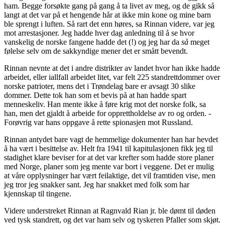
ham. Begge forsøkte gang på gang å ta livet av meg, og de gikk så
langt at det var på et hengende hår at ikke min kone og mine barn
ble sprengt i luften. Så rart det enn høres, sa Rinnan videre, var jeg
mot arrestasjoner. Jeg hadde hver dag anledning til å se hvor
vanskelig de norske fangene hadde det (!) og jeg har da
så
meget
følelse selv om de sakkyndige mener det er smått bevendt.
Rinnan nevnte at det i andre distrikter av landet hvor han ikke hadde
arbeidet, eller iallfall arbeidet litet, var felt 225 standrettdommer over
norske patrioter, mens det i Trøndelag bare er avsagt 30 slike
dommer. Dette tok han som et bevis på at han hadde spart
menneskeliv. Han mente ikke å føre krig mot det norske folk, sa
han, men det gjaldt å arbeide for opprettholdelse av ro og orden. -
Forøvrig var hans oppgave å rette spionasjen mot Russland.
Rinnan antydet bare vagt de hemmelige dokumenter han har hevdet
å ha vært i besittelse av. Helt fra 1941 til kapitulasjonen fikk jeg til
stadighet klare beviser for at det var krefter som hadde store planer
med Norge, planer som jeg mente var bort i veggene. Det er mulig
at våre opplysninger har vært feilaktige, det vil framtiden vise, men
jeg tror jeg snakker sant. Jeg har snakket med folk som har
kjennskap til tingene.
Videre understreket Rinnan at Ragnvald Rian jr. ble dømt til døden
ved tysk standrett, og det var ham selv og tyskeren Pfaller som skjøt.