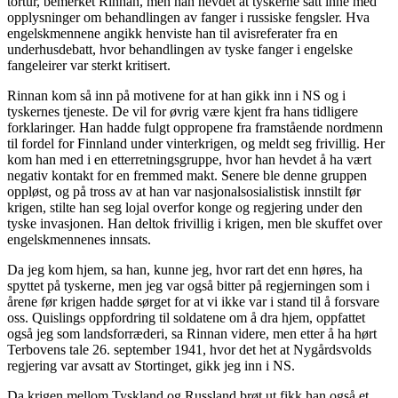
tortur, bemerket Rinnan, men han hevdet at tyskerne satt inne med
opplysninger om behandlingen av fanger i russiske fengsler. Hva
engelskmennene angikk henviste han til avisreferater fra en
underhusdebatt, hvor behandlingen av tyske fanger i engelske
fangeleirer var sterkt kritisert.
Rinnan kom så inn på motivene for at han gikk inn i NS og i
tyskernes tjeneste. De vil for øvrig være kjent fra hans tidligere
forklaringer. Han hadde fulgt oppropene fra framstående nordmenn
til fordel for Finnland under vinterkrigen, og meldt seg frivillig. Her
kom han med i en etterretningsgruppe, hvor han hevdet å ha vært
negativ kontakt for en fremmed makt. Senere ble denne gruppen
oppløst, og på tross av at han var nasjonalsosialistisk innstilt før
krigen, stilte han seg lojal overfor konge og regjering under den
tyske invasjonen. Han deltok frivillig i krigen, men ble skuffet over
engelskmennenes innsats.
Da jeg kom hjem, sa han, kunne jeg, hvor rart det enn høres, ha
spyttet på tyskerne, men jeg var også bitter på regjerningen som i
årene før krigen hadde sørget for at vi ikke var i stand til å forsvare
oss. Quislings oppfordring til soldatene om å dra hjem, oppfattet
også jeg som landsforræderi, sa Rinnan videre, men etter å ha hørt
Terbovens tale 26. september 1941, hvor det het at Nygårdsvolds
regjering var avsatt av Stortinget, gikk jeg inn i NS.
Da krigen mellom Tyskland og Russland brøt ut fikk han også et