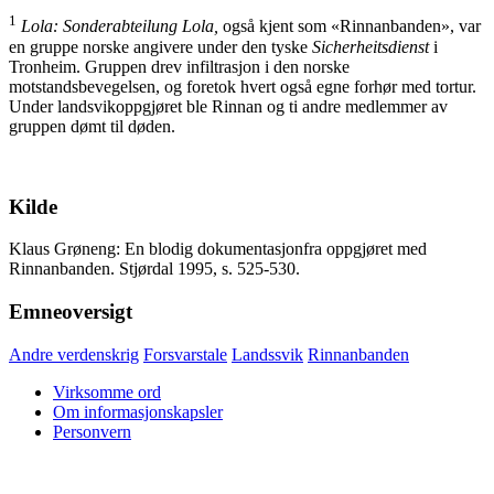
1
Lola: Sonderabteilung Lola,
også kjent som «Rinnanbanden», var
en gruppe norske angivere under den tyske
Sicherheitsdienst
i
Tronheim. Gruppen drev infiltrasjon i den norske
motstandsbevegelsen, og foretok hvert også egne forhør med tortur.
Under landsvikoppgjøret ble Rinnan og ti andre medlemmer av
gruppen dømt til døden.
Kilde
Klaus Grøneng: En blodig dokumentasjonfra oppgjøret med
Rinnanbanden. Stjørdal 1995, s. 525-530.
Emneoversigt
Andre verdenskrig
Forsvarstale
Landssvik
Rinnanbanden
Virksomme ord
Om informasjonskapsler
Personvern