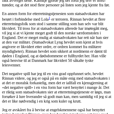
fikk avverget dette. Kanskje gjorde jeg det fordi jeg selv er nord-
trønder, og at det stod flere personer på listen som jeg kjente fra før.
En annen form for etterretningstjenesten som statsadvokaten har
1
berørt i forbindelse med Lola
er terroren. Rinnan hevdet at flere
etterretningsfolk som stod i samme stilling som han selv var blit
likvidert. Til tross for at statsadvokaten allerede har imøtegått meg,
vil jeg si at vi kjente meget godt til den norske særdomstolen i
England. Det er meget mulig at statsadvokaten har rett når han sier
at den var militær. (Statsadvokat Lyng hevdet som kjent at hvis
angivere er likvidert etter ordre, er ordren kommet fra militære
myndigheter). Rinnan hevdet som sikkert at nordmenn er dømt til
døden i England, og at dødsdommene er fullbyrdet her. Han ville
også henvise til at Danmark har likvidert 50 såkalte tyske
leiesvenner.
Det negative spill har jeg til en viss grad oppfunnet selv, hevdet
Rinnan videre, og jeg er også på en måte enig med statsadvokaten i
at det er moralsk forkastelig, men det er iallfall en kjensgjerning at
«det negative spill» i en viss form har vært benyttet i mange år. Det
er riktig som statsadvokaten sier at etterretningstjeneste er løgn, man
forsøker å lure hverandre så godt man kan, men samtidig vil jeg si at
det er like nødvendig i en krig som kuler og krutt.
Jeg er avskåret fra å bevise at engelskmennene også har benyttet