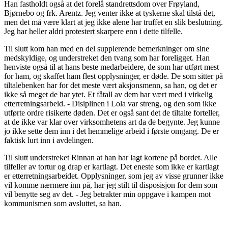
Han fastholdt også at det forelå standrettsdom over Frøyland,
Bjørnebo og frk. Arentz. Jeg venter ikke at tyskerne skal tilstå det,
men det må være klart at jeg ikke alene har truffet en slik beslutning.
Jeg har heller aldri protestert skarpere enn i dette tilfelle.
Til slutt kom han med en del supplerende bemerkninger om sine
medskyldige, og understreket den tvang som har foreligget. Han
henviste også til at hans beste medarbeidere, de som har utført mest
for ham, og skaffet ham flest opplysninger, er døde. De som sitter på
tiltalebenken har for det meste vært aksjonsmenn, sa han, og det er
ikke så meget de har ytet. Et fåtall av dem har vært med i virkelig
etterretningsarbeid. - Disiplinen i Lola var streng, og den som ikke
utførte ordre risikerte døden. Det er også sant det de tiltalte forteller,
at de ikke var klar over virksomhetens art da de begynte. Jeg kunne
jo ikke sette dem inn i det hemmelige arbeid i første omgang. De er
faktisk lurt inn i avdelingen.
Til slutt understreket Rinnan at han har lagt kortene på bordet. Alle
tilfeller av tortur og drap er kartlagt. Det eneste som ikke er kartlagt
er etterretningsarbeidet. Opplysninger, som jeg av visse grunner ikke
vil komme nærmere inn på, har jeg stilt til disposisjon for dem som
vil benytte seg av det. - Jeg betrakter min oppgave i kampen mot
kommunismen som avsluttet, sa han.