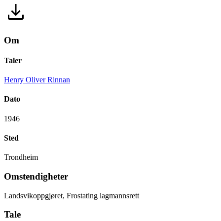
Om
Taler
Henry Oliver Rinnan
Dato
1946
Sted
Trondheim
Omstendigheter
Landsvikoppgjøret, Frostating lagmannsrett
Tale