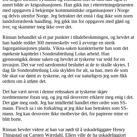
annet bilde av krigssituasjonen. Han gikk inn i etterretningstjenesten
med oppgaven å bekjempe kommunistiske organisasjoner i Norge
og delvis utenfor Norge. Jeg betrakter det ennå i dag ikke som noen
landsforrædersk handling. Jeg gikk inn for oppgaven med glød og
iver, og skammer meg ikke over det.
Rinnan behandlet så et par punkter i tiltalebeslutningen, og hevdet at
han hadde reddet 300 menneskeliv ved å avverge en streik
fagorganisasjonen planla. Vikna-saken karakteriserte han som det
mørkeste kapittelet i Sonderabteilung Lolas arbeid. Han
gjennomgikk denne saken og hevdet at tyskerne var redd for en
invasjon. Det var ved særdomstol besluttet at de to skulle skytes. I
dag får Sonderabteilung Lola skylden for alt, sa han, men de som
ble skut var dømt av tyskerne, og det var naturligvis jeg som fikk
ordren om å utføre det.
Det har vært nevnt i denne rettssaken at tyskerne skjøv
nordmennene foran seg, og jeg må dessverre erklære meg enig i det.
Det gjør meg ondt. Jeg har imidlertid handlet etter ordre som SS-
mann. Flesch sa i sin forkalring at jeg ikke kan betraktes som SS-
mann. Jeg kan dessverre ikke motbevise det, for papirene mine er
blitt borte.
Rinnan hevder videre at han var nødt til å uskadeliggjøre Henry
Thingstad og Carsten Wærdahl. Ellers ville de ha uskadeliggjort