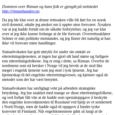
Dommen over Rinnan og hans folk er gjengitt på nettstedet
http://rinnanbanden.no
Da jeg ble klar over at denne rettssaken ville bli ført for en norsk
sivil domstol, uttalte jeg ønsket om å opptre uten forsvarer. Årsaken
var at jeg hadde fortalt om de såkalte forbrytelser, og jeg var klar
over at jeg ikke kunne forlange at de ble forsvart. Overrettssakfører
Selmer er min politiske motstander, og jeg finner det naturlig at han
ikke vil forsvare mine handlinger.
Statsadvokaten har gott uttrykk for under sin omtale av
etterretningstjenesten, at ingen har gjort sitt land større og farligere
enn etterretningsfolkene. Jeg er enig i dette, sa Rinnan. Overfor de
nordmenn som nå hersker i Norge vil jeg hevde at de stod like
meget i engelsk tjeneste som jeg stod i tysk tjeneste. Jeg har
kjenneskap til det engelske etterretningsvesen, og kjenner også de
metoder som der har vært benyttet.
Statsadvokaten har særliglagt vekt på arbeidets strategiske
betydning. Jeg har snakket med mange av disse etterretningsfolkene,
og ved forhør fått vite at de hadde som spesialoppgave å beskytte
den engelske konvoitjenesten til Russland ved hjelp av et sendernett
i Nord-Norge, men de hadde også til oppgave å hindre tyske
konvoier til Finnland. Når engelskmennene gikk så langt at de