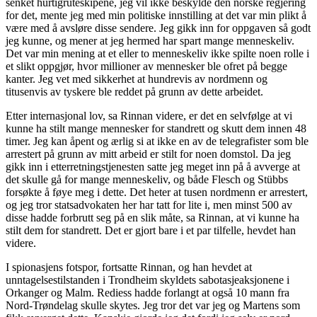
senket hurtigruteskipene, jeg vil ikke beskylde den norske regjering
for det, mente jeg med min politiske innstilling at det var min plikt å
være med å avsløre disse sendere. Jeg gikk inn for oppgaven så godt
jeg kunne, og mener at jeg hermed har spart mange menneskeliv.
Det var min mening at et eller to menneskeliv ikke spilte noen rolle i
et slikt oppgjør, hvor millioner av mennesker ble ofret på begge
kanter. Jeg vet med sikkerhet at hundrevis av nordmenn og
titusenvis av tyskere ble reddet på grunn av dette arbeidet.
Etter internasjonal lov, sa Rinnan videre, er det en selvfølge at vi
kunne ha stilt mange mennesker for standrett og skutt dem innen 48
timer. Jeg kan åpent og ærlig si at ikke en av de telegrafister som ble
arrestert på grunn av mitt arbeid er stilt for noen domstol. Da jeg
gikk inn i etterretningstjenesten satte jeg meget inn på å avverge at
det skulle gå for mange menneskeliv, og både Flesch og Stübbs
forsøkte å føye meg i dette. Det heter at tusen nordmenn er arrestert,
og jeg tror statsadvokaten her har tatt for lite i, men minst 500 av
disse hadde forbrutt seg på en slik måte, sa Rinnan, at vi kunne ha
stilt dem for standrett. Det er gjort bare i et par tilfelle, hevdet han
videre.
I spionasjens fotspor, fortsatte Rinnan, og han hevdet at
unntagelsestilstanden i Trondheim skyldets sabotasjeaksjonene i
Orkanger og Malm. Rediess hadde forlangt at også 10 mann fra
Nord-Trøndelag skulle skytes. Jeg tror det var jeg og Martens som