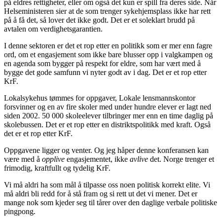
på eldres rettigheter, eller om også det kun er spill fra deres side. Når
Helseministeren sier at de som trenger sykehjemsplass ikke har rett
på å få det, så lover det ikke godt. Det er et soleklart brudd på
avtalen om verdighetsgarantien.
I denne sektoren er det et rop etter en politikk som er mer enn fagre
ord, om et engasjement som ikke bare blusser opp i valgkampen og
en agenda som bygger på respekt for eldre, som har vært med å
bygge det gode samfunn vi nyter godt av i dag. Det er et rop etter
KrF.
Lokalsykehus tømmes for oppgaver, Lokale lensmannskontor
forsvinner og en av fire skoler med under hundre elever er lagt ned
siden 2002. 50 000 skoleelever tilbringer mer enn en time daglig på
skolebussen. Det er et rop etter en distriktspolitikk med kraft. Også
det er et rop etter KrF.
Oppgavene ligger og venter. Og jeg håper denne konferansen kan
være med å
opplive
engasjementet, ikke
avlive
det. Norge trenger et
frimodig, kraftfullt og tydelig KrF.
Vi må aldri ha som mål å tilpasse oss noen politisk korrekt elite. Vi
må aldri bli redd for å stå fram og si rett ut det vi mener. Det er
mange nok som kjeder seg til tårer over den daglige verbale politiske
pingpong.