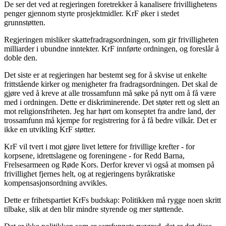
De ser det ved at regjeringen foretrekker å kanalisere frivillighetens
penger gjennom styrte prosjektmidler. KrF øker i stedet
grunnstøtten.
Regjeringen misliker skattefradragsordningen, som gir frivilligheten
milliarder i ubundne inntekter. KrF innførte ordningen, og foreslår å
doble den.
Det siste er at regjeringen har bestemt seg for å skvise ut enkelte
frittstående kirker og menigheter fra fradragsordningen. Det skal de
gjøre ved å kreve at alle trossamfunn må søke på nytt om å få være
med i ordningen. Dette er diskriminerende. Det støter rett og slett an
mot religionsfriheten. Jeg har hørt om konseptet fra andre land, der
trossamfunn må kjempe for registrering for å få bedre vilkår. Det er
ikke en utvikling KrF støtter.
KrF vil tvert i mot gjøre livet lettere for frivillige krefter - for
korpsene, idrettslagene og foreningene - for Redd Barna,
Frelsesarmeen og Røde Kors. Derfor krever vi også at momsen på
frivillighet fjernes helt, og at regjeringens byråkratiske
kompensasjonsordning avvikles.
Dette er frihetspartiet KrFs budskap: Politikken må rygge noen skritt
tilbake, slik at den blir mindre styrende og mer støttende.