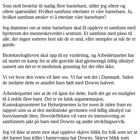
Som stolt bestefar til stadig flere barnebarn, stiller jeg oftere og
oftere spørsmålet: Hvilket samfunn etterlater vi våre barnebarn. Ja,
hvilket samfunn
ønsker
vi å etterlate våre barnebarn?
Jeg drømmer om at mine barnebarn skal få oppleve et samfunn med
hjerterom der menneskeverdet i sentrum. Et samfunn med plass til
alle, der ingen sorteres bort når de er små, eller stemples ut når de er
gamle.
Bioteknologiloven skal opp til ny vurdering, og Arbeiderpartiet har
nå startet en kamp for at alle gravide skal gjennomgå tidlig ultralyd
uansett om det er et medisinsk grunnlag for det eller ikke.
Vi vet hvor den veien vil føre oss. Vi har sett det i Danmark. Siden
de innførte dette er antallet barn født med Downs halvert.
Arbeiderpartiet sier at de vil åpne for dette, fordi det gir en mulighet
til å redde flere barn. Det er en falsk argumentasjon.
Kunnskapssenteret for Helsetjenesten la for noen år siden fram en
rapport som sa at den medisinske gevinsten ved tidlig ultralyd var
forsvinnende liten. Hovedeffekten vil være en intensivering av
samfunnets jakt på barn med Downs og andre utviklingsavvik.
Jeg vil ikke at noen mor skal oppleve skjeve blikk fra folk som ser at
det barnet hun triller i barnevogna har Downs. Skjeve blikk som