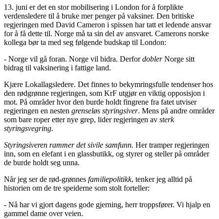
13. juni er det en stor mobilisering i London for å forplikte
verdensledere til å bruke mer penger på vaksiner. Den britiske
regjeringen med David Cameron i spissen har tatt et ledende ansvar
for å få dette til. Norge må ta sin del av ansvaret. Camerons norske
kollega bør ta med seg følgende budskap til London:
- Norge vil gå foran. Norge vil bidra. Derfor
dobler
Norge sitt
bidrag til vaksinering i fattige land.
Kjære Lokallagsledere. Det finnes to bekymringsfulle tendenser hos
den rødgrønne regjeringen, som KrF utgjør en viktig opposisjon i
mot. På områder hvor den burde holdt fingrene fra fatet utviser
regjeringen en nesten
grenseløs styringsiver
. Mens på andre områder
som bare roper etter nye grep, lider regjeringen av
sterk
styringsvegring.
Styringsiveren rammer det sivile samfunn.
Her tramper regjeringen
inn, som en elefant i en glassbutikk, og styrer og steller på områder
de burde holdt seg unna.
Når jeg ser de rød-grønnes
familiepolitikk
, tenker jeg alltid på
historien om de tre speiderne som stolt forteller:
- Nå har vi gjort dagens gode gjerning, herr troppsfører. Vi hjalp en
gammel dame over veien.