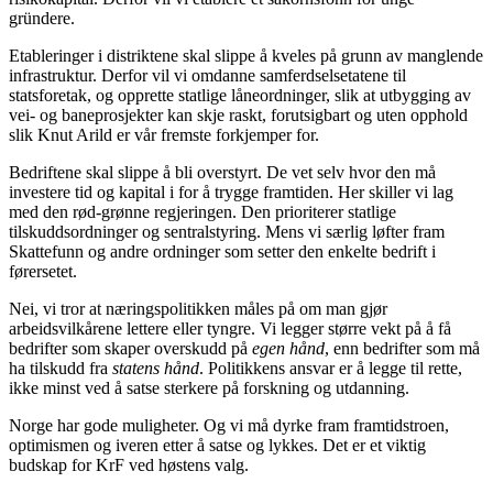
gründere.
Etableringer i distriktene skal slippe å kveles på grunn av manglende
infrastruktur. Derfor vil vi omdanne samferdselsetatene til
statsforetak, og opprette statlige låneordninger, slik at utbygging av
vei- og baneprosjekter kan skje raskt, forutsigbart og uten opphold
slik Knut Arild er vår fremste forkjemper for.
Bedriftene skal slippe å bli overstyrt. De vet selv hvor den må
investere tid og kapital i for å trygge framtiden. Her skiller vi lag
med den rød-grønne regjeringen. Den prioriterer statlige
tilskuddsordninger og sentralstyring. Mens vi særlig løfter fram
Skattefunn og andre ordninger som setter den enkelte bedrift i
førersetet.
Nei, vi tror at næringspolitikken måles på om man gjør
arbeidsvilkårene lettere eller tyngre. Vi legger større vekt på å få
bedrifter som skaper overskudd på
egen hånd
, enn bedrifter som må
ha tilskudd fra
statens hånd
. Politikkens ansvar er å legge til rette,
ikke minst ved å satse sterkere på forskning og utdanning.
Norge har gode muligheter. Og vi må dyrke fram framtidstroen,
optimismen og iveren etter å satse og lykkes. Det er et viktig
budskap for KrF ved høstens valg.