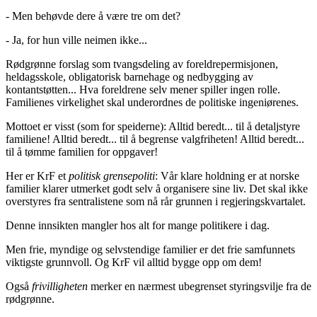
- Men behøvde dere å være tre om det?
- Ja, for hun ville neimen ikke...
Rødgrønne forslag som tvangsdeling av foreldrepermisjonen,
heldagsskole, obligatorisk barnehage og nedbygging av
kontantstøtten... Hva foreldrene selv mener spiller ingen rolle.
Familienes virkelighet skal underordnes de politiske ingeniørenes.
Mottoet er visst (som for speiderne): Alltid beredt... til å detaljstyre
familiene! Alltid beredt... til å begrense valgfriheten! Alltid beredt...
til å tømme familien for oppgaver!
Her er KrF et
politisk grensepoliti
: Vår klare holdning er at norske
familier klarer utmerket godt selv å organisere sine liv. Det skal ikke
overstyres fra sentralistene som nå rår grunnen i regjeringskvartalet.
Denne innsikten mangler hos alt for mange politikere i dag.
Men frie, myndige og selvstendige familier er det frie samfunnets
viktigste grunnvoll. Og KrF vil alltid bygge opp om dem!
Også
frivilligheten
merker en nærmest ubegrenset styringsvilje fra de
rødgrønne.