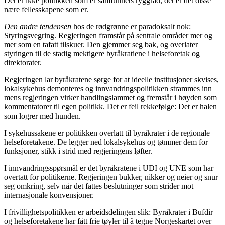
Det er ikke politikken som er samfunnets ryggrad, det er det disse
nære fellesskapene som er.
Den andre tendensen
hos de rødgrønne er paradoksalt nok:
Styringsvegring. Regjeringen framstår på sentrale områder mer og
mer som en tafatt tilskuer. Den gjemmer seg bak, og overlater
styringen til de stadig mektigere byråkratiene i helseforetak og
direktorater.
Regjeringen lar byråkratene sørge for at ideelle institusjoner skvises,
lokalsykehus demonteres og innvandringspolitikken strammes inn
mens regjeringen virker handlingslammet og fremstår i høyden som
kommentatorer til egen politikk. Det er feil rekkefølge: Det er halen
som logrer med hunden.
I sykehussakene er politikken overlatt til byråkrater i de regionale
helseforetakene. De legger ned lokalsykehus og tømmer dem for
funksjoner, stikk i strid med regjeringens løfter.
I innvandringsspørsmål er det byråkratene i UDI og UNE som har
overtatt for politikerne. Regjeringen bukker, nikker og neier og snur
seg omkring, selv når det fattes beslutninger som strider mot
internasjonale konvensjoner.
I frivillighetspolitikken er arbeidsdelingen slik: Byråkrater i Bufdir
og helseforetakene har fått frie tøyler til å tegne Norgeskartet over