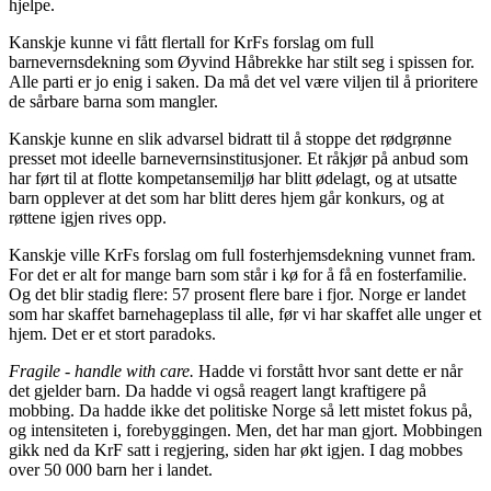
hjelpe.
Kanskje kunne vi fått flertall for KrFs forslag om full
barnevernsdekning som Øyvind Håbrekke har stilt seg i spissen for.
Alle parti er jo enig i saken. Da må det vel være viljen til å prioritere
de sårbare barna som mangler.
Kanskje kunne en slik advarsel bidratt til å stoppe det rødgrønne
presset mot ideelle barnevernsinstitusjoner. Et råkjør på anbud som
har ført til at flotte kompetansemiljø har blitt ødelagt, og at utsatte
barn opplever at det som har blitt deres hjem går konkurs, og at
røttene igjen rives opp.
Kanskje ville KrFs forslag om full fosterhjemsdekning vunnet fram.
For det er alt for mange barn som står i kø for å få en fosterfamilie.
Og det blir stadig flere: 57 prosent flere bare i fjor. Norge er landet
som har skaffet barnehageplass til alle, før vi har skaffet alle unger et
hjem. Det er et stort paradoks.
Fragile - handle with care.
Hadde vi forstått hvor sant dette er når
det gjelder barn. Da hadde vi også reagert langt kraftigere på
mobbing. Da hadde ikke det politiske Norge så lett mistet fokus på,
og intensiteten i, forebyggingen. Men, det har man gjort. Mobbingen
gikk ned da KrF satt i regjering, siden har økt igjen. I dag mobbes
over 50 000 barn her i landet.