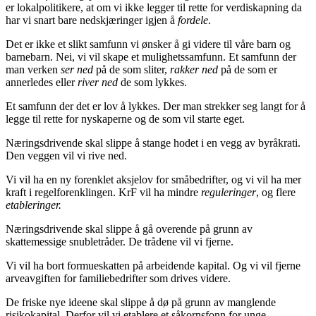
er lokalpolitikere, at om vi ikke legger til rette for verdiskapning da
har vi snart bare nedskjæringer igjen å
fordele
.
Det er ikke et slikt samfunn vi ønsker å gi videre til våre barn og
barnebarn. Nei, vi vil skape et mulighetssamfunn. Et samfunn der
man verken
ser ned
på de som sliter,
rakker ned
på de som er
annerledes eller
river ned
de som lykkes.
Et samfunn der det er lov å lykkes. Der man strekker seg langt for å
legge til rette for nyskaperne og de som vil starte eget.
Næringsdrivende skal slippe å stange hodet i en vegg av byråkrati.
Den veggen vil vi rive ned.
Vi vil ha en ny forenklet aksjelov for småbedrifter, og vi vil ha mer
kraft i regelforenklingen. KrF vil ha mindre
reguleringer
, og flere
etableringer.
Næringsdrivende skal slippe å gå overende på grunn av
skattemessige snubletråder. De trådene vil vi fjerne.
Vi vil ha bort formueskatten på arbeidende kapital. Og vi vil fjerne
arveavgiften for familiebedrifter som drives videre.
De friske nye ideene skal slippe å dø på grunn av manglende
risikokapital. Derfor vil vi etablere et såkornsfonn for unge