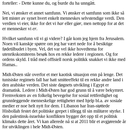
forteller: - Dette kunne du, og burde du ha unngått.
Nei, vi ønsker et annet samfunn. Vi ønsker et samfunn som ikke så
lett mister av synet hvert enkelt menneskes selvstendige verdi. Den
verdien vi eier, ikke for det vi
har
eller
gjør
, men nettopp for at det
er mennesker vi
er
.
Hvilket samfunn vil vi gi videre? I går kom jeg hjem fra Jerusalem.
Noen vil kanskje spørre om jeg har vært nede for å besiktige
fødetilbudet i byen. Vel, det var vel ikke hovedtema for
utenrikskomiteens besøk hos en rekke ledere i regionen. Og for
ordens skyld. I tråd med offisiell norsk politikk snakket vi ikke med
Hamas..
Midt-Østen står overfor et mer kaotisk situasjon enn på lenge. Det
tunisiske regimets fall har hatt smitteeffekt til en rekke andre land i
den arabiske verden. Det siste døgnets utvikling i Egypt er
dramatisk. Ledere i Midt-Østen har god grunn til å være bekymret.
Fremveksten av en folkelig bevegelse for sosial rettferdighet og
grunnleggende menneskelige rettigheter med hjelp bl.a. av sosiale
medier er noe helt nytt for dem. I Libanon har Iran-støttede
Hisbollah festet det politiske grepet i tillegg til sin militære styrke. I
den palestinsk-israelske konflikten bygger det opp til et politisk
klimaks dette året. Vi kan allerede nå si at 2011 blir et avgjørende år
for utviklingen i hele Midt-Østen.