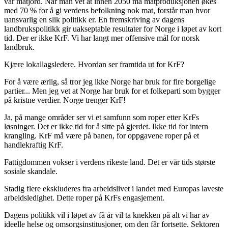
vår matjord. Når man vet at innen 2050 må matproduksjonen økes
med 70 % for å gi verdens befolkning nok mat, forstår man hvor
uansvarlig en slik politikk er. En fremskriving av dagens
landbrukspolitikk gir uakseptable resultater for Norge i løpet av kort
tid. Der er ikke KrF. Vi har langt mer offensive mål for norsk
landbruk.
Kjære lokallagsledere. Hvordan ser framtida ut for KrF?
For å være ærlig, så tror jeg ikke Norge har bruk for fire borgelige
partier... Men jeg vet at Norge har bruk for et folkeparti som bygger
på kristne verdier. Norge trenger KrF!
Ja, på mange områder ser vi et samfunn som roper etter KrFs
løsninger. Det er ikke tid for å sitte på gjerdet. Ikke tid for intern
krangling. KrF må være på banen, for oppgavene roper på et
handlekraftig KrF.
Fattigdommen vokser i verdens rikeste land. Det er vår tids største
sosiale skandale.
Stadig flere ekskluderes fra arbeidslivet i landet med Europas laveste
arbeidsledighet. Dette roper på KrFs engasjement.
Dagens politikk vil i løpet av få år vil ta knekken på alt vi har av
ideelle helse og omsorgsinstitusjoner, om den får fortsette. Sektoren