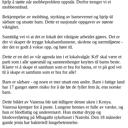
hjelp å støtte når mobbeproblem oppstår. Derfor trenger vi et
mobbeombud.
Bekjempelse av mobbing, styrking av barnevernet og hjelp til
sårbare og utsatte barn. Dette er nasjonale oppgaver av største
viktighet.
Samtidig vet vi at det er lokalt det viktigste arbeidet gjøres. Det er
der vi skaper de trygge lokalsamfunnene, skolene og nærmiljøene -
der det er godt å vokse opp, og høre til.
Dette er en del av vår agenda inn i et lokalvalgår. KrF skal være et
parti som i alle spørsmål og sammenhenger knyttes til barns beste.
Klarer vi å skape et samfunn som er bra for barna, er vi på god vei
til å skape et samfunn som er bra for alle!
Barn er sårbare - og noen er mer utsatt enn andre. Barn i fattige land
har 17 ganger større risiko for å dø før de fyller fem år, enn norske
barn.
Dette bildet av Vanessa ble tatt tidligere denne uken i Kenya.
Vanessa kjemper for å puste. Lungene hennes er fulle av væske, og
hun er blodfattig og underernært. Hun mottar drypp og
blodoverføring på Mbagathi sykehuset i Nairobi. Den 18 måneder
gamle jenta har bakteriell lungebetennelse.