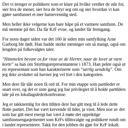
Det vi trenger er politikere som er klare på hvilke verdier de står for,
sier hva de mener, sier hva de bryr seg om og sier hvordan vi kan
gjøre samfunnet et mer barnevennlig sted.
Men heller ikke velgerne kan bare håpe på et varmere samfunn. De
må stemme på det. Da får KrF evne, og landet får fremgang.
For noen dager siden var det 160 år siden min samfylking Arne
Garborg ble født. Han hadde sterke meninger om så mangt, også om
lengden på folkevalgtes taler.
"Himmelen bevare os for visse av de Herrer, naar de lover at være
korte"
sa han om Stortingsrepresentantene i 1873. Han pekte også ut
en representant som han karakteriserte som
"særlig uendelig"
. Om
jeg ikke avslutter nå havner jeg vel fort i den kategorien.
Men dere får tåle noen få ord til. For min etappe som partileder er
snart over, og det er siste gang jeg har privilegiet til å holde partilders
tale på en lokallagslederkonferanse.
Jeg er takknemlig for den tilliten dere har gitt meg til å lede dette
flotte partiet. Det har vært krevende til tider, ja visst. Men noe av det
som har gitt mest energi har vært å møte det oppriktige
samfunnsengasjementet som KrFs tillitsvalgte og politikere rundt om
i landet representerer. Takk for den jobben du gjør for KrF lokalt.