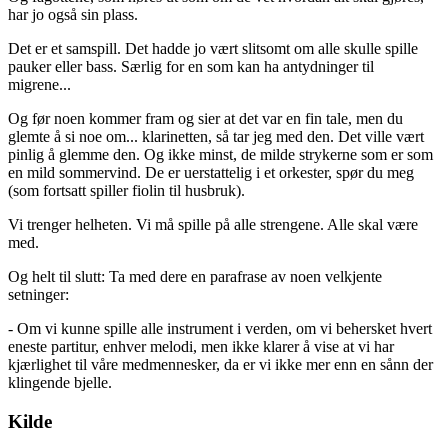
har jo også sin plass.
Det er et samspill. Det hadde jo vært slitsomt om alle skulle spille
pauker eller bass. Særlig for en som kan ha antydninger til
migrene...
Og før noen kommer fram og sier at det var en fin tale, men du
glemte å si noe om... klarinetten, så tar jeg med den. Det ville vært
pinlig å glemme den. Og ikke minst, de milde strykerne som er som
en mild sommervind. De er uerstattelig i et orkester, spør du meg
(som fortsatt spiller fiolin til husbruk).
Vi trenger helheten. Vi må spille på alle strengene. Alle skal være
med.
Og helt til slutt: Ta med dere en parafrase av noen velkjente
setninger:
- Om vi kunne spille alle instrument i verden, om vi behersket hvert
eneste partitur, enhver melodi, men ikke klarer å vise at vi har
kjærlighet til våre medmennesker, da er vi ikke mer enn en sånn der
klingende bjelle.
Kilde