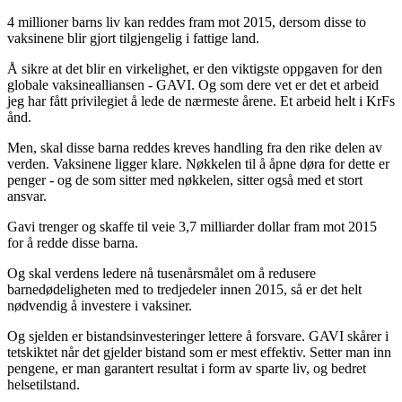
4 millioner barns liv kan reddes fram mot 2015, dersom disse to
vaksinene blir gjort tilgjengelig i fattige land.
Å sikre at det blir en virkelighet, er den viktigste oppgaven for den
globale vaksinealliansen - GAVI. Og som dere vet er det et arbeid
jeg har fått privilegiet å lede de nærmeste årene. Et arbeid helt i KrFs
ånd.
Men, skal disse barna reddes kreves handling fra den rike delen av
verden. Vaksinene ligger klare. Nøkkelen til å åpne døra for dette er
penger - og de som sitter med nøkkelen, sitter også med et stort
ansvar.
Gavi trenger og skaffe til veie 3,7 milliarder dollar fram mot 2015
for å redde disse barna.
Og skal verdens ledere nå tusenårsmålet om å redusere
barnedødeligheten med to tredjedeler innen 2015, så er det helt
nødvendig å investere i vaksiner.
Og sjelden er bistandsinvesteringer lettere å forsvare. GAVI skårer i
tetskiktet når det gjelder bistand som er mest effektiv. Setter man inn
pengene, er man garantert resultat i form av sparte liv, og bedret
helsetilstand.