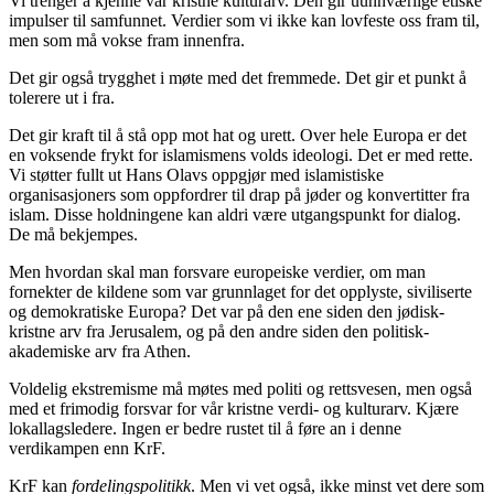
Vi trenger å kjenne vår kristne kulturarv. Den gir uunnværlige etiske
impulser til samfunnet. Verdier som vi ikke kan lovfeste oss fram til,
men som må vokse fram innenfra.
Det gir også trygghet i møte med det fremmede. Det gir et punkt å
tolerere ut i fra.
Det gir kraft til å stå opp mot hat og urett. Over hele Europa er det
en voksende frykt for islamismens volds ideologi. Det er med rette.
Vi støtter fullt ut Hans Olavs oppgjør med islamistiske
organisasjoners som oppfordrer til drap på jøder og konvertitter fra
islam. Disse holdningene kan aldri være utgangspunkt for dialog.
De må bekjempes.
Men hvordan skal man forsvare europeiske verdier, om man
fornekter de kildene som var grunnlaget for det opplyste, siviliserte
og demokratiske Europa? Det var på den ene siden den jødisk-
kristne arv fra Jerusalem, og på den andre siden den politisk-
akademiske arv fra Athen.
Voldelig ekstremisme må møtes med politi og rettsvesen, men også
med et frimodig forsvar for vår kristne verdi- og kulturarv. Kjære
lokallagsledere. Ingen er bedre rustet til å føre an i denne
verdikampen enn KrF.
KrF kan
fordelingspolitikk
. Men vi vet også, ikke minst vet dere som