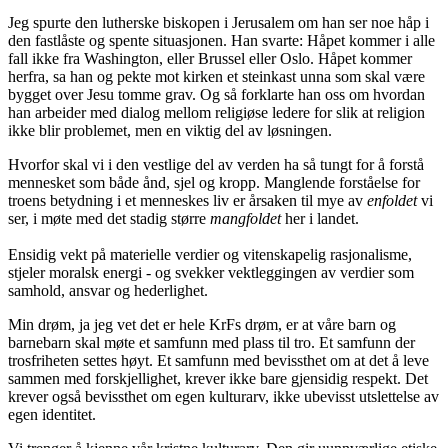
Jeg spurte den lutherske biskopen i Jerusalem om han ser noe håp i
den fastlåste og spente situasjonen. Han svarte: Håpet kommer i alle
fall ikke fra Washington, eller Brussel eller Oslo. Håpet kommer
herfra, sa han og pekte mot kirken et steinkast unna som skal være
bygget over Jesu tomme grav. Og så forklarte han oss om hvordan
han arbeider med dialog mellom religiøse ledere for slik at religion
ikke blir problemet, men en viktig del av løsningen.
Hvorfor skal vi i den vestlige del av verden ha så tungt for å forstå
mennesket som både ånd, sjel og kropp. Manglende forståelse for
troens betydning i et menneskes liv er årsaken til mye av
enfoldet
vi
ser, i møte med det stadig større
mangfoldet
her i landet.
Ensidig vekt på materielle verdier og vitenskapelig rasjonalisme,
stjeler moralsk energi - og svekker vektleggingen av verdier som
samhold, ansvar og hederlighet.
Min drøm, ja jeg vet det er hele KrFs drøm, er at våre barn og
barnebarn skal møte et samfunn med plass til tro. Et samfunn der
trosfriheten settes høyt. Et samfunn med bevissthet om at det å leve
sammen med forskjellighet, krever ikke bare gjensidig respekt. Det
krever også bevissthet om egen kulturarv, ikke ubevisst utslettelse av
egen identitet.