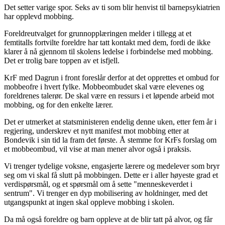
Det setter varige spor. Seks av ti som blir henvist til barnepsykiatrien
har opplevd mobbing.
Foreldreutvalget for grunnopplæringen melder i tillegg at et
femtitalls fortvilte foreldre har tatt kontakt med dem, fordi de ikke
klarer å nå gjennom til skolens ledelse i forbindelse med mobbing.
Det er trolig bare toppen av et isfjell.
KrF med Dagrun i front foreslår derfor at det opprettes et ombud for
mobbeofre i hvert fylke. Mobbeombudet skal være elevenes og
foreldrenes talerør. De skal være en ressurs i et løpende arbeid mot
mobbing, og for den enkelte lærer.
Det er utmerket at statsministeren endelig denne uken, etter fem år i
regjering, underskrev et nytt manifest mot mobbing etter at
Bondevik i sin tid la fram det første. Å stemme for KrFs forslag om
et mobbeombud, vil vise at man mener alvor også i praksis.
Vi trenger tydelige voksne, engasjerte lærere og medelever som bryr
seg om vi skal få slutt på mobbingen. Dette er i aller høyeste grad et
verdispørsmål, og et spørsmål om å sette "menneskeverdet i
sentrum". Vi trenger en dyp mobilisering av holdninger, med det
utgangspunkt at ingen skal oppleve mobbing i skolen.
Da må også foreldre og barn oppleve at de blir tatt på alvor, og får