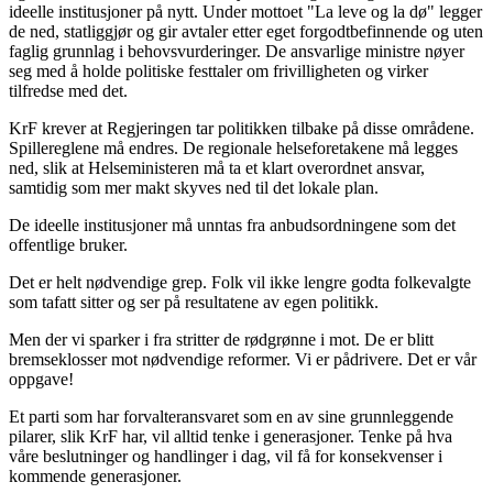
ideelle institusjoner på nytt. Under mottoet "La leve og la dø" legger
de ned, statliggjør og gir avtaler etter eget forgodtbefinnende og uten
faglig grunnlag i behovsvurderinger. De ansvarlige ministre nøyer
seg med å holde politiske festtaler om frivilligheten og virker
tilfredse med det.
KrF krever at Regjeringen tar politikken tilbake på disse områdene.
Spillereglene må endres. De regionale helseforetakene må legges
ned, slik at Helseministeren må ta et klart overordnet ansvar,
samtidig som mer makt skyves ned til det lokale plan.
De ideelle institusjoner må unntas fra anbudsordningene som det
offentlige bruker.
Det er helt nødvendige grep. Folk vil ikke lengre godta folkevalgte
som tafatt sitter og ser på resultatene av egen politikk.
Men der vi sparker i fra stritter de rødgrønne i mot. De er blitt
bremseklosser mot nødvendige reformer. Vi er pådrivere. Det er vår
oppgave!
Et parti som har forvalteransvaret som en av sine grunnleggende
pilarer, slik KrF har, vil alltid tenke i generasjoner. Tenke på hva
våre beslutninger og handlinger i dag, vil få for konsekvenser i
kommende generasjoner.