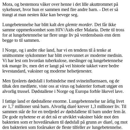
Mora, og bestemora våker over henne i det lille akuttrommet på
sykehuset, hvor hun er sammen med fire andre barn. - Det er så
trangt at man nesten ikke kan bevege seg.
Lungebetennelse har blitt kalt
den glemte morder
. Det får ikke
samme oppmerksomhet som HIV/Aids eller Malaria. Dette til tross
for at lungebetennelse tar flere unge liv på verdensbasis enn dem
begge to til sammen.
I Norge, og i andre rike land, har vi en tendens til å tenke at
smittsomme sykdommer har blitt overvunnet av moderne medisin.
Vi har lest om hvordan tuberkulose, meslinger og lungebetennelse
tok mange liv, men det er langt på vei historie takket være bedre
levestandard, vaksiner og moderne helsetjenester.
Men fjorårets dødsfall i forbindelse med svineinfluensaen, og de
tiltak den medførte, viste oss at virus og bakterier fortsatt utgjør en
alvorlig trussel. Dødstallene i Norge og Europa forble likevel lave.
I fattige land er dødstallene enorme. Lungebetennelse tar årlig livet
av 1,7 millioner små barn. Alvorlig diaré krever 1,3 millioner liv. Til
sammen står de for en tredjedel av dødsfallene til barn under fem år.
De gode nyhetene er at det nå er utviklet vaksiner både mot den
bakterien som er hovedårsaken til dødsfall på grunn av diaré, og mot
den bakterien som forårsaker de fleste tilfeller av lungebetennelse.