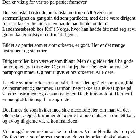
Den er viktig for vår tro på partiet framover.
Den svenske kristendemokratiske nestoren Alf Svensson
sammenlignet en gang sin tid som partileder, med det å være dirigent
for et orkester. Inspirasjonen hadde han hentet under et
Landsmøtebesøk hos KrF i Norge, hvor han hadde fått med seg at vi
gjerne kaller ordstyreren for "dirigent".
Bildet av partiet som et stort orkester, er godt. Her er det mange
instrument og stemmer.
Dirigentrollen kan være ensom iblant. Men da gjelder det å ha gode
noter og et godt orkester. Og det har jeg hatt. De beste notene, se
partiprogrammet. Og naturligvis et bra orkester: Alle dere.
I et ekte symfoniorkester som vårt, finnes det også et stort mangfold
av instrument og stemmer. Harmoni betyr ikke at alle skal spille på
samme instrument og de samme toner. Det blir monotont. Harmoni
er mangfold. Samspill i mangfoldet.
Det finnes de som hviner med sine piccolofløyter, om man vil det
eller ikke... Og så brummer det gjerne fra noen tubaer - som lett kan,
og av og til gjerne vil, ta kommandoen.
Vi har også noen melankolske tromboner. Vi har Nordlands trompet.
Og fagottene, som høres ut som om de vet hvordan alt skal gjøres,