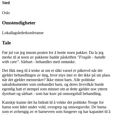
Sted
Oslo
Omstendigheter
Lokallagslederkonferanse
Tale
Før jul var jeg innom posten for å hente noen pakker. Da la jeg
merke til at noen av pakkene hadde påskriften
"Fragile - handle
with care"
. Sårbart - behandles med omtanke.
Det fikk meg til å tenke at om et slikt varsel er påkrevd når det
gjelder behandlingen av ting, hvor mye mer er det ikke på sin plass
når det gjelder mennesker? Ikke minst barn. Alle politiske
saksdokumenter som omhandlet barn, og deres livsvilkår burde
egentlig hatt et stempel som minnet om at dette gjelder noe ytterst
dyrebart og sårbart - som har krav på omsorgsfull behandling.
Kanskje kunne det ha bidratt til å vekke det politiske Norge for
barna som lider under vold, overgrep og omsorgssvikt. De barna
som er avhengig av et barnevern som fungerer og har kapasitet til å