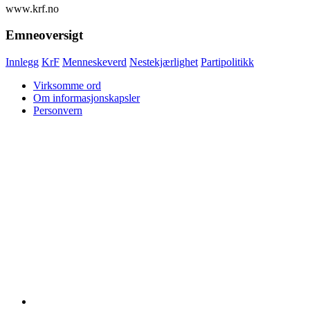
www.krf.no
Emneoversigt
Innlegg
KrF
Menneskeverd
Nestekjærlighet
Partipolitikk
Virksomme ord
Om informasjonskapsler
Personvern