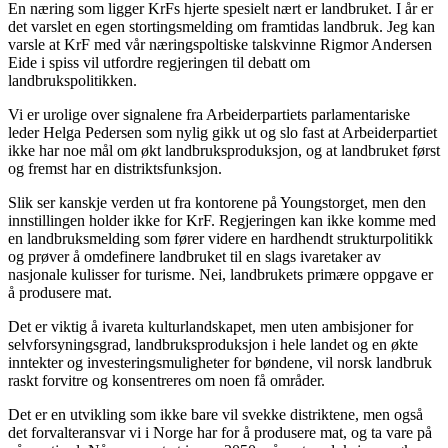
En næring som ligger KrFs hjerte spesielt nært er landbruket. I år er
det varslet en egen stortingsmelding om framtidas landbruk. Jeg kan
varsle at KrF med vår næringspoltiske talskvinne Rigmor Andersen
Eide i spiss vil utfordre regjeringen til debatt om
landbrukspolitikken.
Vi er urolige over signalene fra Arbeiderpartiets parlamentariske
leder Helga Pedersen som nylig gikk ut og slo fast at Arbeiderpartiet
ikke har noe mål om økt landbruksproduksjon, og at landbruket først
og fremst har en distriktsfunksjon.
Slik ser kanskje verden ut fra kontorene på Youngstorget, men den
innstillingen holder ikke for KrF. Regjeringen kan ikke komme med
en landbruksmelding som fører videre en hardhendt strukturpolitikk
og prøver å omdefinere landbruket til en slags ivaretaker av
nasjonale kulisser for turisme. Nei, landbrukets primære oppgave er
å produsere mat.
Det er viktig å ivareta kulturlandskapet, men uten ambisjoner for
selvforsyningsgrad, landbruksproduksjon i hele landet og en økte
inntekter og investeringsmuligheter for bøndene, vil norsk landbruk
raskt forvitre og konsentreres om noen få områder.
Det er en utvikling som ikke bare vil svekke distriktene, men også
det forvalteransvar vi i Norge har for å produsere mat, og ta vare på