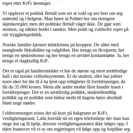
roper etter KrFs løsninger.
Vi opplever et politisk flertall som ser at vold og uro brer om seg
nattestid og i helgene. Man hører at Politiet ber om strengere
skjenkeregler, men det politiske flertall våger ikke. De gjør som
strutsen, og stikker hodet i sanden. Men politi og voldsofre roper på
vår
trygghetspolitikk.
Norske familier kjenner tidsklemma på kroppen. De sliter med
manglende fleksibilitet og valgfrihet. Her trengs en flexiperm, her
trengs en søskenbonus og her trengs en utvidet kontantstøtte. Ja, her
trengs et slagkraftig KrF.
Det er også på familieområdet vi har de største og mest urettferdige
hull i det norske velferdssystemet. Er du student, eller har jobbet
noen uker for lite til å ha tjent opp rettigheter til foreldrepenger, da
får du 35 000 kroner. Mens alle andre mottar flere hundre tusen i
foreldrepenger. Det er en urettferdig politikk, studentfiendtlig
politikk og en politikk som bidrar sterkt til dagens høye aborttall
blant unge mødre.
I eldreomsorgen reises det nå krav på bakgrunn av KrFs
verdighetsgaranti. Laila foreslår nå en egen telefonlinje der man kan
ringe inn og få hjelp, dersom verdighetsgarantien ikke følges opp. I
tiden framover vil vi se om regjeringen vil følge opp og forplikte seg