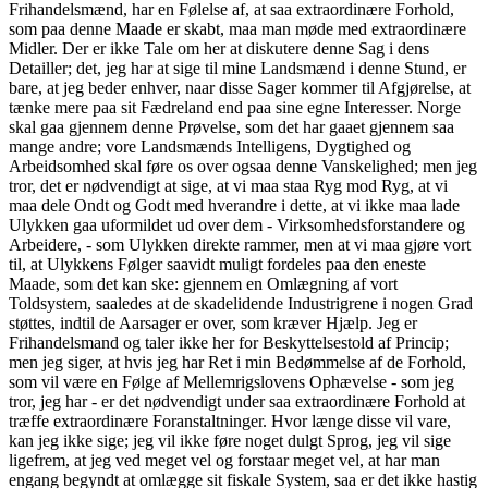
Frihandelsmænd, har en Følelse af, at saa extraordinære Forhold,
som paa denne Maade er skabt, maa man møde med extraordinære
Midler. Der er ikke Tale om her at diskutere denne Sag i dens
Detailler; det, jeg har at sige til mine Landsmænd i denne Stund, er
bare, at jeg beder enhver, naar disse Sager kommer til Afgjørelse, at
tænke mere paa sit Fædreland end paa sine egne Interesser. Norge
skal gaa gjennem denne Prøvelse, som det har gaaet gjennem saa
mange andre; vore Landsmænds Intelligens, Dygtighed og
Arbeidsomhed skal føre os over ogsaa denne Vanskelighed; men jeg
tror, det er nødvendigt at sige, at vi maa staa Ryg mod Ryg, at vi
maa dele Ondt og Godt med hverandre i dette, at vi ikke maa lade
Ulykken gaa uformildet ud over dem - Virksomhedsforstandere og
Arbeidere, - som Ulykken direkte rammer, men at vi maa gjøre vort
til, at Ulykkens Følger saavidt muligt fordeles paa den eneste
Maade, som det kan ske: gjennem en Omlægning af vort
Toldsystem, saaledes at de skadelidende Industrigrene i nogen Grad
støttes, indtil de Aarsager er over, som kræver Hjælp. Jeg er
Frihandelsmand og taler ikke her for Beskyttelsestold af Princip;
men jeg siger, at hvis jeg har Ret i min Bedømmelse af de Forhold,
som vil være en Følge af Mellemrigslovens Ophævelse - som jeg
tror, jeg har - er det nødvendigt under saa extraordinære Forhold at
træffe extraordinære Foranstaltninger. Hvor længe disse vil vare,
kan jeg ikke sige; jeg vil ikke føre noget dulgt Sprog, jeg vil sige
ligefrem, at jeg ved meget vel og forstaar meget vel, at har man
engang begyndt at omlægge sit fiskale System, saa er det ikke hastig