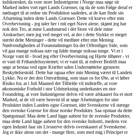
indskrænket, da vore store Industrigrene i Norge maa søge sit
Marked inden vort eget Lands Grænser, og da de som Følge deraf er
nødsaget til at ordne sin Produktion saaledes, at de kan finde sin
Afsætning inden dette Lands Grænser. Dette vil kræve efter min
Overbevisning - jeg taler her i mit eget Navn alene, skjønt jeg har
nok den Tro, at mine Landsmænd i det Store vil dele mine
Anskuelser; men jeg ved meget vel, at der i dette Stykke er meget
stærkt delte Meninger - dette vil medføre efter min Mening
Nødvendigheden af Foranstaltninger fra det Offentliges Side, som
vil gaa mange noksaa nær og falde mange noksaa tunge. Vi er i
Norge vant til - hvad jeg efter Overbevisning og Hjerte tilhører - vi
er vant til Frihandelssystemet; vi er vant til, at enhver Bedrift maa
søge at bestaa ved egne Kræfter uden Understøttelse gjennem
Beskyttelsestold. Dette har ogsaa efter min Mening været til Landets
Lykke. Nu er det den Omvæltning, som staar os for Øie, at vi løber
Risiko for, at i Juli Maaned det Tilfælde vil indtræffe, at vore
økonomiske Forhold i stor Udstrækning underkastes en stor
Forandring, at vore Industrigrene delvis vil være afskaaret fra et stort
Marked, at de vil være henvist til at søge Afsetningen for sine
Produkter inden Landets egne Grænser, idet Svenskerne vil stænge
den svenske Grænse for disse norske Produkter. Saa opstaar da dette
Spørgsmaal: Maa dette Land ligge aabent for de svenske Produkter,
maa dette Land ligge aabent for den svenske Industri, medens vor
egen Industri faar sin Livsnerve delvis overskaaret af Svenskerne.
Jeg er ikke alene om det - mange flere, som med mig i Principet er