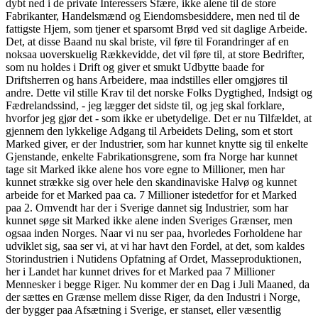
dybt ned i de private Interessers Sfære, ikke alene til de store
Fabrikanter, Handelsmænd og Eiendomsbesiddere, men ned til de
fattigste Hjem, som tjener et sparsomt Brød ved sit daglige Arbeide.
Det, at disse Baand nu skal briste, vil føre til Forandringer af en
noksaa uoverskuelig Rækkevidde, det vil føre til, at store Bedrifter,
som nu holdes i Drift og giver et smukt Udbytte baade for
Driftsherren og hans Arbeidere, maa indstilles eller omgjøres til
andre. Dette vil stille Krav til det norske Folks Dygtighed, Indsigt og
Fædrelandssind, - jeg lægger det sidste til, og jeg skal forklare,
hvorfor jeg gjør det - som ikke er ubetydelige. Det er nu Tilfældet, at
gjennem den lykkelige Adgang til Arbeidets Deling, som et stort
Marked giver, er der Industrier, som har kunnet knytte sig til enkelte
Gjenstande, enkelte Fabrikationsgrene, som fra Norge har kunnet
tage sit Marked ikke alene hos vore egne to Millioner, men har
kunnet strække sig over hele den skandinaviske Halvø og kunnet
arbeide for et Marked paa ca. 7 Millioner istedetfor for et Marked
paa 2. Omvendt har der i Sverige dannet sig Industrier, som har
kunnet søge sit Marked ikke alene inden Sveriges Grænser, men
ogsaa inden Norges. Naar vi nu ser paa, hvorledes Forholdene har
udviklet sig, saa ser vi, at vi har havt den Fordel, at det, som kaldes
Storindustrien i Nutidens Opfatning af Ordet, Masseproduktionen,
her i Landet har kunnet drives for et Marked paa 7 Millioner
Mennesker i begge Riger. Nu kommer der en Dag i Juli Maaned, da
der sættes en Grænse mellem disse Riger, da den Industri i Norge,
der bygger paa Afsætning i Sverige, er stanset, eller væsentlig