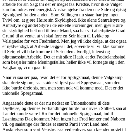
arbeide for sin Sag; thi der er meget faa Kredse, hvor ikke Valget
kan forandres ved energisk Anstrængelse fra den ene Side og døsig
Søvnighed fra den anden. Som Stillingen nu staar, har jeg ingen
Tvivl om, at gjøre Høire sin Skyldighed, ikke alene Sentralstyre og
Amtsstyre og andet Styre i de enkelte Foreninger; men gjør Høire
sin skyldighed helt ned til hver Mand, saa har vi i allerhøieste Grad
Grund til at vente, at vi skal føre en Seir hjem til Lykke og
Velsignelse for vort Fædreland. Men jeg vil ikke dølge, at det ogsaa
er nødvendigt, at Arbeide lægges i det; sovende vil vi ikke komme
til Seir; vi vil ikke komme til Seir uden alvorligt, intenst og
pligtmæssigt Arbeide. Det er mit sikre Haab, at det Fædrelandssind,
som besjæler mine Meningsfæller, heller ikke vil fornegte sig i den
Valgkamp, vi nu gaar til.
Naar vi saa ser paa, hvad det er for Spørgsmaal, denne Valgkamp
skal dreie sig om, saa støder vi først paa et Spørgsmaal, som den
ikke burde dreie sig om, men som nok vil komme med. Det er det
unionelle
Spørgsmaal.
Angaaende dette er der nu nedsat en Unionskomite til dets
Drøftelse, og dennes Forhandlinger burde nu drives i Stilhed, saa at
Landet kunde være i Ro for det unionelle Spørgsmaal, indtil
Løsningens Dag kommer. Men ingen har Fred længer end Naboen
vil, og saalænge der findes et stærkt Parti i vort Land med
Anskuelser som vort Venstre, saa ved enhver, som kjender noget til