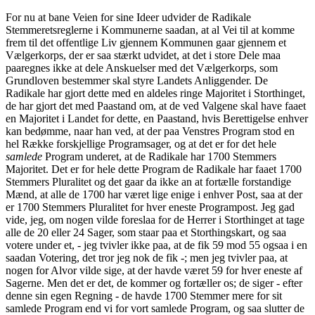
For nu at bane Veien for sine Ideer udvider de Radikale
Stemmeretsreglerne i Kommunerne saadan, at al Vei til at komme
frem til det offentlige Liv gjennem Kommunen gaar gjennem et
Vælgerkorps, der er saa stærkt udvidet, at det i store Dele maa
paaregnes ikke at dele Anskuelser med det Vælgerkorps, som
Grundloven bestemmer skal styre Landets Anliggender. De
Radikale har gjort dette med en aldeles ringe Majoritet i Storthinget,
de har gjort det med Paastand om, at de ved Valgene skal have faaet
en Majoritet i Landet for dette, en Paastand, hvis Berettigelse enhver
kan bedømme, naar han ved, at der paa Venstres Program stod en
hel Række forskjellige Programsager, og at det er for det hele
samlede
Program underet, at de Radikale har 1700 Stemmers
Majoritet. Det er for hele dette Program de Radikale har faaet 1700
Stemmers Pluralitet og det gaar da ikke an at fortælle forstandige
Mænd, at alle de 1700 har været lige enige i enhver Post, saa at der
er 1700 Stemmers Pluralitet for hver eneste Programpost. Jeg gad
vide, jeg, om nogen vilde foreslaa for de Herrer i Storthinget at tage
alle de 20 eller 24 Sager, som staar paa et Storthingskart, og saa
votere under et, - jeg tvivler ikke paa, at de fik 59 mod 55 ogsaa i en
saadan Votering, det tror jeg nok de fik -; men jeg tvivler paa, at
nogen for Alvor vilde sige, at der havde været 59 for hver eneste af
Sagerne. Men det er det, de kommer og fortæller os; de siger - efter
denne sin egen Regning - de havde 1700 Stemmer mere for sit
samlede Program end vi for vort samlede Program, og saa slutter de