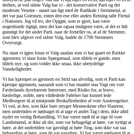
derhen, at ved sidste Valg har vi - det konservative Parti og det
moderate Venstre - staaet saa ligt med de Radikale i Stemmetal, at
det var paa Grænsen, enten den ene eller anden Retning talte Flertal
i Nationen. Jeg vil tro, det Opgjør, som er gjort, kan være
nogenlunde rigtigt, men det kan ogsaa muligens være, at det er lidt
gunstigt for det andet Parti, naar de fortæller os, at af de Stemmer,
som blev afgivet ved sidste Valg, hadde de 1700 Stemmers
Overvægt.
Nu staar vi igjen foran et Valg
saadan som vi har gaaet en Række
igjennem; vi staar foran Spørgsmaal, som tildels er gamle, men
tildels nye, og som volder ikke smaa, ikke ubetydelige
Vanskeligheder.
Vi har kjæmpet os gjennem en Strid saa alvorlig, som et Parti kan
kjæmpe igjennem, saasandt som vi har maattet staa Vagt om vort
Fædrelands dyrebareste Interesser, med Risiko for, at brave,
hæderlige, noble, men vildledede Følelser har kunnet lede
Medborgere til at miskjende Beskaffenheden af vore Anstrengelser.
Vi ved, at den, som ikke bare stryger Menneskene efter Haarene,
men undertiden er nødsaget til at tage et andet Tag i dem, ikke altid
nyder en venlig Behandling. Vi har været nødt til at sige til vore
Landsmænd, at ikke alt det, som var behageligt at høre, var nyttigt at
høre, at det undertiden var gavnligt at høre Ting, som ikke var saa
behagelige at høre, som de var gavnlige. Vi har været nødsaget til at