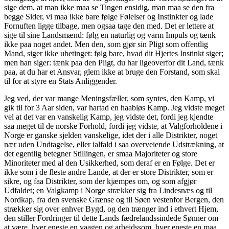
sige dem, at man ikke maa se Tingen ensidig, man maa se den fra
begge Sider, vi maa ikke bare følge Følelser og Instinkter og lade
Fornuften ligge tilbage, men ogsaa tage den med. Det er lettere at
sige til sine Landsmænd: følg en naturlig og varm Impuls og tænk
ikke paa noget andet. Men den, som gjør sin Pligt som offentlig
Mand, siger ikke ubetinget: følg bare, hvad dit Hjertes Instinkt siger;
men han siger: tænk paa den Pligt, du har ligeoverfor dit Land, tænk
paa, at du har et Ansvar, glem ikke at bruge den Forstand, som skal
til for at styre en Stats Anliggender.
Jeg ved, der var mange Meningsfæller, som syntes, den Kamp, vi
gik til for 3 Aar siden, var hartad en haabløs Kamp. Jeg vidste meget
vel at det var en vanskelig Kamp, jeg vidste det, fordi jeg kjendte
saa meget til de norske Forhold, fordi jeg vidste, at Valgforholdene i
Norge er ganske sjelden vanskelige, idet der i alle Distrikter, noget
nær uden Undtagelse, eller ialfald i saa overveiende Udstrækning, at
det egentlig betegner Stillingen, er smaa Majoriteter og store
Minoriteter med al den Usikkerhed, som deraf er en Følge. Det er
ikke som i de fleste andre Lande, at der er store Distrikter, som er
sikre, og faa Distrikter, som der kjæmpes om, og som afgjør
Udfaldet; en Valgkamp i Norge strækker sig fra Lindesnæs og til
Nordkap, fra den svenske Grænse og til Søen vestenfor Bergen, den
strækker sig over enhver Bygd, og den trænger ind i ethvert Hjem,
den stiller Fordringer til dette Lands fædrelandssindede Sønner om
at være, hver eneste en vaagen og arbeidssom, hver eneste en maa