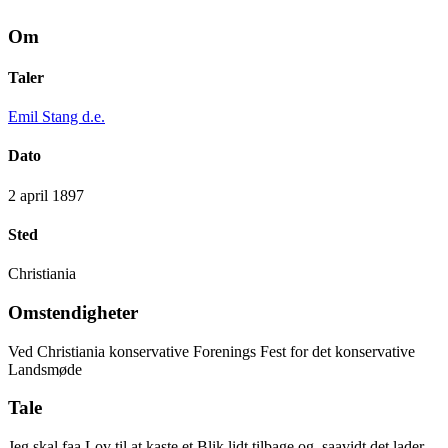
Om
Taler
Emil Stang d.e.
Dato
2 april 1897
Sted
Christiania
Omstendigheter
Ved Christiania konservative Forenings Fest for det konservative
Landsmøde
Tale
Jeg skal faa Lov til at kaste et Blik lidt tilbage og, saavidt det lader