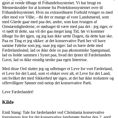
gjort at vende tilbage til Frihandelssystemet. Vi har brugt en
Menneskealder for at komme fra Protektionssystemet over til
Frihandelssystemet. Hvis nu extraordinære Forhold tvinger os med
eller mod vor Villie, - thi der er mange af vore Landsmænd, som
med Glæde gaar med paa det, andre, som kun tvungen af
Omstændighederne, er nødsaget til være med paa det - jeg siger, er
vi nødt til dette, saa vil der gaa meget lang Tid, før vi kommer
tilbage fra det igjen, og jeg kan ikke sætte Dagen, da dette kan ske.
Paa en Ting er jeg sikker: at det konservative Parti her vil have
samme Følelse som jeg, naar jeg siger: lad os bære dette med
Fædrelandssind, lad os ikke dele os paa økonomiske Spørgsmaal,
lad os holde sammen i Synet paa, hvad der tjener til Fædrelandets
Gavn, lad os ikke ensidig tænke paa egen Interesse.
Med disse Ord slutter jeg og udbringer et Leve for vort Fædreland,
et Leve for det Land, som vi elsker over alt, et Leve for det Land,
om hvilket det med Sikkerhed tør siges, at det har ikke trofastere og
offervilligere Sønner end netop det konservative Parti.
Leve Fædrelandet!
Kilde
Emil Stang: Tale for fædrelandet ved Christiania konservative
foreningers fest for det konservative landsmøte fredag den 2. april