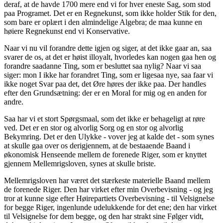
deraf, at de havde 1700 mere end vi for hver eneste Sag, som stod
paa Programet. Det er en Regnekunst, som ikke holder Stik for den,
som bare er oplært i den almindelige Algebra; de maa kunne en
høiere Regnekunst end vi Konservative.
Naar vi nu vil forandre dette igjen og siger, at det ikke gaar an, saa
svarer de os, at det er høist illoyalt, hvorledes kan nogen gaa hen og
forandre saadanne Ting, som er besluttet saa nylig? Naar vi saa
siger: mon I ikke har forandret Ting, som er ligesaa nye, saa faar vi
ikke noget Svar paa det, det Øre høres der ikke paa. Der handles
efter den Grundsætning: der er en Moral for mig og en anden for
andre.
Saa har vi et stort Spørgsmaal, som det ikke er behageligt at røre
ved. Det er en stor og alvorlig Sorg og en stor og alvorlig
Bekymring. Det er den Ulykke - vover jeg at kalde det - som synes
at skulle gaa over os derigjennem, at de bestaaende Baand i
økonomisk Henseende mellem de forenede Riger, som er knyttet
gjennem Mellemrigsloven, synes at skulle briste.
Mellemrigsloven har været det stærkeste materielle Baand mellem
de forenede Riger. Den har virket efter min Overbevisning - og jeg
tror at kunne sige efter Høirepartiets Overbevisning - til Velsignelse
for begge Riger, ingenlunde udelukkende for det ene; den har virket
til Velsignelse for dem begge, og den har strakt sine Følger vidt,