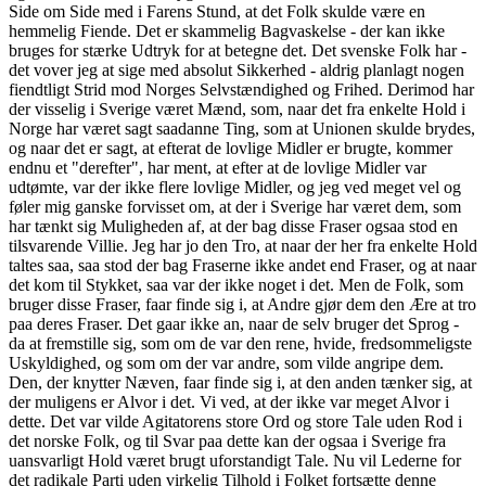
Side om Side med i Farens Stund, at det Folk skulde være en
hemmelig Fiende. Det er skammelig Bagvaskelse - der kan ikke
bruges for stærke Udtryk for at betegne det. Det svenske Folk har -
det vover jeg at sige med absolut Sikkerhed - aldrig planlagt nogen
fiendtligt Strid mod Norges Selvstændighed og Frihed. Derimod har
der visselig i Sverige været Mænd, som, naar det fra enkelte Hold i
Norge har været sagt saadanne Ting, som at Unionen skulde brydes,
og naar det er sagt, at efterat de lovlige Midler er brugte, kommer
endnu et "derefter", har ment, at efter at de lovlige Midler var
udtømte, var der ikke flere lovlige Midler, og jeg ved meget vel og
føler mig ganske forvisset om, at der i Sverige har været dem, som
har tænkt sig Muligheden af, at der bag disse Fraser ogsaa stod en
tilsvarende Villie. Jeg har jo den Tro, at naar der her fra enkelte Hold
taltes saa, saa stod der bag Fraserne ikke andet end Fraser, og at naar
det kom til Stykket, saa var der ikke noget i det. Men de Folk, som
bruger disse Fraser, faar finde sig i, at Andre gjør dem den Ære at tro
paa deres Fraser. Det gaar ikke an, naar de selv bruger det Sprog -
da at fremstille sig, som om de var den rene, hvide, fredsommeligste
Uskyldighed, og som om der var andre, som vilde angripe dem.
Den, der knytter Næven, faar finde sig i, at den anden tænker sig, at
der muligens er Alvor i det. Vi ved, at der ikke var meget Alvor i
dette. Det var vilde Agitatorens store Ord og store Tale uden Rod i
det norske Folk, og til Svar paa dette kan der ogsaa i Sverige fra
uansvarligt Hold været brugt uforstandigt Tale. Nu vil Lederne for
det radikale Parti uden virkelig Tilhold i Folket fortsætte denne