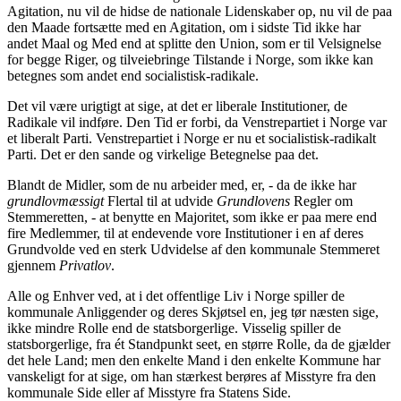
Agitation, nu vil de hidse de nationale Lidenskaber op, nu vil de paa
den Maade fortsætte med en Agitation, om i sidste Tid ikke har
andet Maal og Med end at splitte den Union, som er til Velsignelse
for begge Riger, og tilveiebringe Tilstande i Norge, som ikke kan
betegnes som andet end socialistisk-radikale.
Det vil være urigtigt at sige, at det er liberale Institutioner, de
Radikale vil indføre. Den Tid er forbi, da Venstrepartiet i Norge var
et liberalt Parti. Venstrepartiet i Norge er nu et socialistisk-radikalt
Parti. Det er den sande og virkelige Betegnelse paa det.
Blandt de Midler, som de nu arbeider med, er, - da de ikke har
grundlovmæssigt
Flertal til at udvide
Grundlovens
Regler om
Stemmeretten, - at benytte en Majoritet, som ikke er paa mere end
fire Medlemmer, til at endevende vore Institutioner i en af deres
Grundvolde ved en sterk Udvidelse af
den
kommunale
Stemmeret
gjennem
Privatlov
.
Alle og Enhver ved, at i det offentlige Liv i Norge spiller de
kommunale Anliggender og deres Skjøtsel en, jeg tør næsten sige,
ikke mindre Rolle end de statsborgerlige. Visselig spiller de
statsborgerlige, fra ét Standpunkt seet, en større Rolle, da de gjælder
det hele Land; men den enkelte Mand i den enkelte Kommune har
vanskeligt for at sige, om han stærkest berøres af Misstyre fra den
kommunale Side eller af Misstyre fra Statens Side.