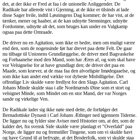
det, at der ikke er Fred at faa i de unionelle Anliggender. De
Radikale har allerede vist i Gjerning, at de ikke er tilsinds at lade
disse Sager hvile, indtil Løsningens Dag kommer; de har vist, at de
tænker, mener og haaber, at de kan udnytte Stemninger, udnytte
Fordomme, udnytte alt det, som bruges kan under en Valgkamp
ogsaa paa dette Omraade.
De driver nu en Agitation, som ikke er bedre, men om muligt værre
end den, som de nogensinde før har drevet paa dette Felt. De gaar
nu tilbage til Unionens Grundlæggelse, de driver med Bagvaskelse
og Forhaanelse mod den Mand, som har Æren af, og som skal have
vor Velsignelse for at have grundlagt den; de driver det paa en
Maade, som kræver, at de maa faa den alvorligste Imødegaaelse, og
som ikke kan andet end vække vor dybeste Misbilligelse. Det
offentlige Liv skulde være fredlyst for den Slags Agitation. Carl
Johans Minde skulde staa i alle Nordmænds Øine som et stort og
velsignet Minde, som Mindet om en stor Mand, der var Norges
sande og virkelige Ven.
De Radikale lader sig ikke nøie med dette, de forfølger det
Bernadottiske Dynasti i Carl Johans Ætlinger ned igjennem Tiderne.
De ligger nu og fylder sine Aviser med Historier om, at der, som de
kalder det, fra svensk Side skulde være planlagt et "Overfald" paa
Norge, de ligger nu og fremstiller Tingene, som om vi skulde havt
og have Grund til at befrygte, at det Broderfolk, som vi skulde staa