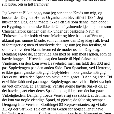
sig gjøre, ogsaa lidt fremover.
Jeg kaster
et Blik tilbage
,
naar jeg ser denne Kreds om mig, og
husker den Dag, da Høires Organisation blev stiftet i 1884. Jeg
husker den Dag, da vi mødte, ikke i en Sal som denne, men oppe i
en Bygning, som kanske ikke de Udenbysboende kjender, men som
Christianiafolk kjender, den gik under det beskedne Navn af
"Pultosten" - der holdt vi vore Møder og blev haanet af Venstre,
akkurat paa samme Maade, som vi haanes den Dag idag i alt, hvad
vi foretager os; men vi overlevde det, ligesom jeg kan forsikre, vi
skal overleve den Haan, hvormed de møder os den Dag idag.
Dengang sagde de, at det vilde gaa med os som med Hønen, som de
havde hugget af Hovedet paa; den kunde til Nød flakse med
Vingerne, saa den kom over Laavetaget, men saa faldt den død ned
paa Søpledyngen paa den anden Side. Den Spaadom, ved Herrerne,
er ikke gaaet ganske nøiagtig i Opfyldelse - ikke ganske nøiagtig.
Der er nu, siden den Spaadom blev udtalt, gaaet 13 Aar, og i den Tid
er vi ikke faldt ned paa nogen Søpledynge; men vi har fløiet saa høit
og vidt omkring, at jeg tænker, Venstre gjerne havde ønsket os, at
det havde gaaet efter deres Spaadom, og ikke, som det har gaaet i
Virkeligheden. Dangang troede Venstre sig saa sikkert, at det mente,
det kun var nogle elendige Spræl, vi gjorde; de følte sig ovenpaa.
Dengang talte Venstre i Storthinget 83 Repræsentanter, og vi talte
31, og der var ikke Tale om at faa Gehør for noget eller at have
Indflydelse paa noget. Saa har vi kjæmpet os frem, kjæmpet os frem