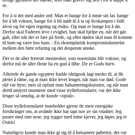
se.
For å si det med andre ord: Man er bange for å miste sin far, bange
for å bli voksen, bange for å bli nødt til å ta op livskampen i fullt
alvor og for egen regning og risiko. Og man er bange for å dø.
Derfor skal Faderen leve i evighet, han skal hjelpe en, når det går
galt, eller når der er fare på ferde, og efter døden skal man få komme
til ham og være hos ham. - En eksemplarisk kompromisdannelse
mellem den bitre erfaring og det desperate ønske.
Det er de aller ferreste mennesker, som noensinne blir voksne, og
derfor må de aller fleste ha en gud å tilbe. De er Guds
barn
.
Allerede de gamle egyptere hadde riktignok lagt merke til, at lik
pleiet å råtne, og at man ikke levet lenger, når man var død. Gode
råd var dyre; men så opfant man balsameringskunsten, og når man
dertil utstyret mumiene med visse trylleformularer, var det ikke
lenger så umulig, at de kunde «opstå».
Disse trylleformularer inneholder gjerne de mest energiske
forsikringer om, at avdøde ikke har tapt noe av sin vitalitet: Jeg
puster med min nese, jeg tygger med mine kjever, jeg løper, jeg er
Osiris!
Naturligvis kunde man ikke gi sig til å balsamere pøbelen, det var