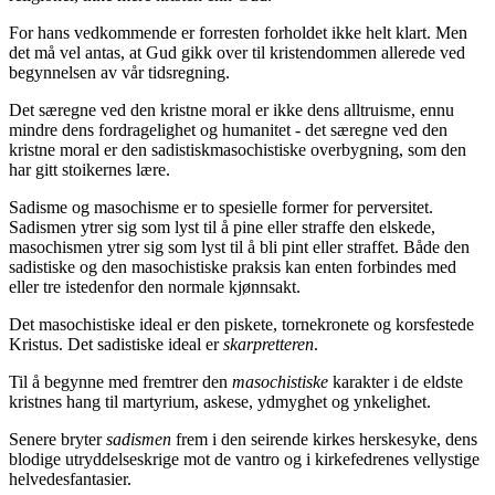
For hans vedkommende er forresten forholdet ikke helt klart. Men
det må vel antas, at Gud gikk over til kristendommen allerede ved
begynnelsen av vår tidsregning.
Det særegne ved den kristne moral er ikke dens alltruisme, ennu
mindre dens fordragelighet og humanitet - det særegne ved den
kristne moral er den sadistiskmasochistiske overbygning, som den
har gitt stoikernes lære.
Sadisme og masochisme er to spesielle former for perversitet.
Sadismen ytrer sig som lyst til å pine eller straffe den elskede,
masochismen ytrer sig som lyst til å bli pint eller straffet. Både den
sadistiske og den masochistiske praksis kan enten forbindes med
eller tre istedenfor den normale kjønnsakt.
Det masochistiske ideal er den piskete, tornekronete og korsfestede
Kristus. Det sadistiske ideal er
skarpretteren
.
Til å begynne med fremtrer den
masochistiske
karakter i de eldste
kristnes hang til martyrium, askese, ydmyghet og ynkelighet.
Senere bryter
sadismen
frem i den seirende kirkes herskesyke, dens
blodige utryddelseskrige mot de vantro og i kirkefedrenes vellystige
helvedesfantasier.