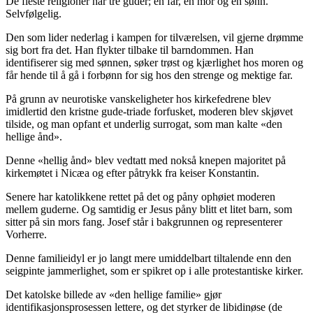
De fleste religioner har tre guder; en far, en mor og en sønn.
Selvfølgelig.
Den som lider nederlag i kampen for tilværelsen, vil gjerne drømme
sig bort fra det. Han flykter tilbake til barndommen. Han
identifiserer sig med sønnen, søker trøst og kjærlighet hos moren og
får hende til å gå i forbønn for sig hos den strenge og mektige far.
På grunn av neurotiske vanskeligheter hos kirkefedrene blev
imidlertid den kristne gude-triade forfusket, moderen blev skjøvet
tilside, og man opfant et underlig surrogat, som man kalte «den
hellige ånd».
Denne «hellig ånd» blev vedtatt med nokså knepen majoritet på
kirkemøtet i Nicæa og efter påtrykk fra keiser Konstantin.
Senere har katolikkene rettet på det og påny ophøiet moderen
mellem guderne. Og samtidig er Jesus påny blitt et litet barn, som
sitter på sin mors fang. Josef står i bakgrunnen og representerer
Vorherre.
Denne familieidyl er jo langt mere umiddelbart tiltalende enn den
seigpinte jammerlighet, som er spikret op i alle protestantiske kirker.
Det katolske billede av «den hellige familie» gjør
identifikasjonsprosessen lettere, og det styrker de libidinøse (de