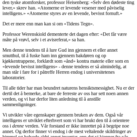
den tyske atomforsker, professor Heisenberg: «Selv den dødeste ting
lever,» skrev han. «Atomerne er levende vesener med påviselig
intelligens.» «Atomerne styres av en levende, bevisst fornuft.»
Det er mere enn man kan si om «Tidens Tegn».
Professor Werenskiold dementerte det dagen efter: «Det får være
måte på vrøvl, selv i et avisreferat,» sa han.
Men denne tendens til å lure Gud inn gjennem et eller annet
smutthul, til å fuske ham inn gjennem bakdøren og op
kjøkkentrappene, forklædt som «ånd» kontra materie eller som en
«levende bevisst intelligens» - denne tendens er så almindelig, at
man står i fare for i påtreffe Herren endog i universitetenes
laboratorier.
Til alle tider har man beundret naturens hensiktsmessighet. Nu er der
dertil det å bemerke, at bare de ferreste av oss har sett noen annen
verden, og vi har derfor liten anledning til å anstille
sammenligninger.
Vi utvikler våre egenskaper gjennem bruken av dem. Også vår
intelligens er utviklet efterhvert som vi har brukt den til å orientere
oss i
denne
verden. Vår forstand er ikke innrettet på å begripe noe
annet. Og derfor finner vi endog i de mest veltalende skildringer av
himmel og helvede aldri annet inventar, enn det vi kjenner fra vår