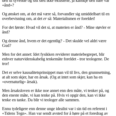
den til syvende og sist slett ikke eksisterte, ja kanskje den bare var
«ånd»?
Og ønsket om, at det må være så, forvandler sig umiddelbart til en
overbevisning om, at det
er
så: Materialismen er foreldet!
For det første: Hvad vil det si, at materien er ånd? - Mine støvler er
ånd?
Og denne ånd, hvem er det egentlig? - Det skulde vel aldri være
Gud?
Men for det annet: Idet fysikken reviderer materiebegrepet, blir
enhver naturvidenskabelig tenkemåte foreldet - tror teologene. De
tror!
Det er selve kausalitetsprinsippet man vil til livs, den grunnsetning,
at alt som skjer, har en årsak. (Og at intet som skjer, kan ha en
«overnaturlig» årsak).
Men årsaksloven er ikke noe annet enn den måte, vi tenker på, og
den eneste måte, vi kan tenke på. Hvis vi opgir den, kan vi ikke
tenke en tanke. Da blir vi teologer alle sammen.
Ennu tydeligere enn denne unge idealist var i sin tid en referent i
«Tidens Tegn». Han var sendt avsted for å høre på et foredrag av