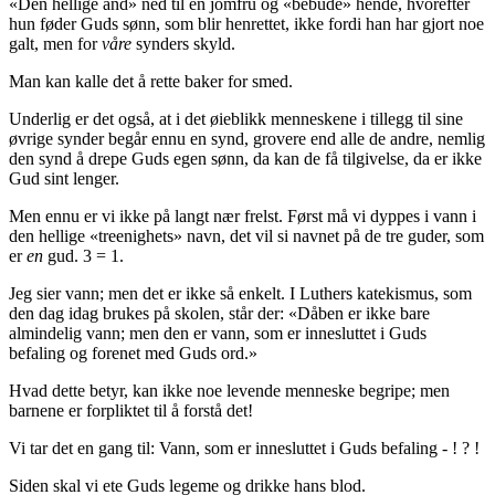
«Den hellige ånd» ned til en jomfru og «bebude» hende, hvorefter
hun føder Guds sønn, som blir henrettet, ikke fordi han har gjort noe
galt, men for
våre
synders skyld.
Man kan kalle det å rette baker for smed.
Underlig er det også, at i det øieblikk menneskene i tillegg til sine
øvrige synder begår ennu en synd, grovere end alle de andre, nemlig
den synd å drepe Guds egen sønn, da kan de få tilgivelse, da er ikke
Gud sint lenger.
Men ennu er vi ikke på langt nær frelst. Først må vi dyppes i vann i
den hellige «treenighets» navn, det vil si navnet på de tre guder, som
er
en
gud. 3 = 1.
Jeg sier vann; men det er ikke så enkelt. I Luthers katekismus, som
den dag idag brukes på skolen, står der: «Dåben er ikke bare
almindelig vann; men den er vann, som er innesluttet i Guds
befaling og forenet med Guds ord.»
Hvad dette betyr, kan ikke noe levende menneske begripe; men
barnene er forpliktet til å forstå det!
Vi tar det en gang til: Vann, som er innesluttet i Guds befaling - ! ? !
Siden skal vi ete Guds legeme og drikke hans blod.