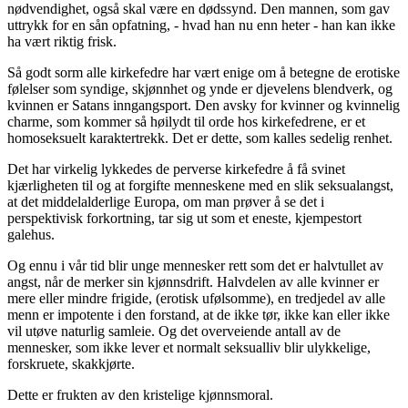
nødvendighet, også skal være en dødssynd. Den mannen, som gav
uttrykk for en sån opfatning, - hvad han nu enn heter - han kan ikke
ha vært riktig frisk.
Så godt sorm alle kirkefedre har vært enige om å betegne de erotiske
følelser som syndige, skjønnhet og ynde er djevelens blendverk, og
kvinnen er Satans inngangsport. Den avsky for kvinner og kvinnelig
charme, som kommer så høilydt til orde hos kirkefedrene, er et
homoseksuelt karaktertrekk. Det er dette, som kalles sedelig renhet.
Det har virkelig lykkedes de perverse kirkefedre å få svinet
kjærligheten til og at forgifte menneskene med en slik seksualangst,
at det middelalderlige Europa, om man prøver å se det i
perspektivisk forkortning, tar sig ut som et eneste, kjempestort
galehus.
Og ennu i vår tid blir unge mennesker rett som det er halvtullet av
angst, når de merker sin kjønnsdrift. Halvdelen av alle kvinner er
mere eller mindre frigide, (erotisk ufølsomme), en tredjedel av alle
menn er impotente i den forstand, at de ikke tør, ikke kan eller ikke
vil utøve naturlig samleie. Og det overveiende antall av de
mennesker, som ikke lever et normalt seksualliv blir ulykkelige,
forskruete, skakkjørte.
Dette er frukten av den kristelige kjønnsmoral.