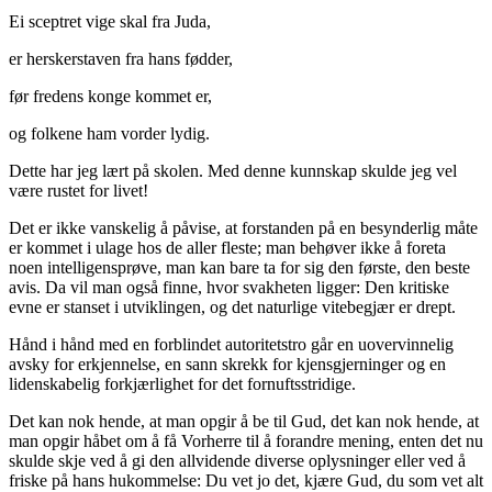
Ei sceptret vige skal fra Juda,
er herskerstaven fra hans fødder,
før fredens konge kommet er,
og folkene ham vorder lydig.
Dette har jeg lært på skolen. Med denne kunnskap skulde jeg vel
være rustet for livet!
Det er ikke vanskelig å påvise, at forstanden på en besynderlig måte
er kommet i ulage hos de aller fleste; man behøver ikke å foreta
noen intelligensprøve, man kan bare ta for sig den første, den beste
avis. Da vil man også finne, hvor svakheten ligger: Den kritiske
evne er stanset i utviklingen, og det naturlige vitebegjær er drept.
Hånd i hånd med en forblindet autoritetstro går en uovervinnelig
avsky for erkjennelse, en sann skrekk for kjensgjerninger og en
lidenskabelig forkjærlighet for det fornuftsstridige.
Det kan nok hende, at man opgir å be til Gud, det kan nok hende, at
man opgir håbet om å få Vorherre til å forandre mening, enten det nu
skulde skje ved å gi den allvidende diverse oplysninger eller ved å
friske på hans hukommelse: Du vet jo det, kjære Gud, du som vet alt