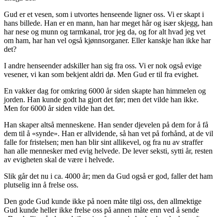
Gud er et vesen, som i utvortes henseende ligner oss. Vi er skapt i
hans billede. Han er en mann, han har meget hår og især skjegg, han
har nese og munn og tarmkanal, tror jeg da, og for alt hvad jeg vet
om ham, har han vel også kjønnsorganer. Eller kanskje han ikke har
det?
I andre henseender adskiller han sig fra oss. Vi er nok også evige
vesener, vi kan som bekjent aldri dø. Men Gud er til fra evighet.
En vakker dag for omkring 6000 år siden skapte han himmelen og
jorden. Han kunde godt ha gjort det før; men det vilde han ikke.
Men for 6000 år siden vilde han det.
Han skaper altså menneskene. Han sender djevelen på dem for å få
dem til å «synde». Han er allvidende, så han vet på forhånd, at de vil
falle for fristelsen; men han blir sint allikevel, og fra nu av straffer
han alle mennesker med evig helvede. De lever seksti, sytti år, resten
av evigheten skal de være i helvede.
Slik går det nu i ca. 4000 år; men da Gud også er god, faller det ham
plutselig inn å frelse oss.
Den gode Gud kunde ikke på noen måte tilgi oss, den allmektige
Gud kunde heller ikke frelse oss på annen måte enn ved å sende