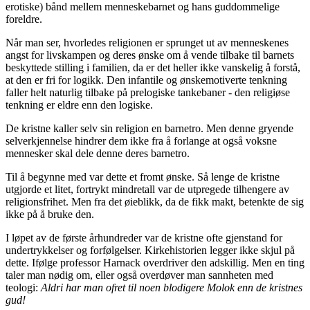
erotiske) bånd mellem menneskebarnet og hans guddommelige
foreldre.
Når man ser, hvorledes religionen er sprunget ut av menneskenes
angst for livskampen og deres ønske om å vende tilbake til barnets
beskyttede stilling i familien, da er det heller ikke vanskelig å forstå,
at den er fri for logikk. Den infantile og ønskemotiverte tenkning
faller helt naturlig tilbake på prelogiske tankebaner - den religiøse
tenkning er eldre enn den logiske.
De kristne kaller selv sin religion en barnetro. Men denne gryende
selverkjennelse hindrer dem ikke fra å forlange at også voksne
mennesker skal dele denne deres barnetro.
Til å begynne med var dette et fromt ønske. Så lenge de kristne
utgjorde et litet, fortrykt mindretall var de utpregede tilhengere av
religionsfrihet. Men fra det øieblikk, da de fikk makt, betenkte de sig
ikke på å bruke den.
I løpet av de første århundreder var de kristne ofte gjenstand for
undertrykkelser og forfølgelser. Kirkehistorien legger ikke skjul på
dette. Ifølge professor Harnack overdriver den adskillig. Men en ting
taler man nødig om, eller også overdøver man sannheten med
teologi:
Aldri har man ofret til noen blodigere Molok enn de kristnes
gud!