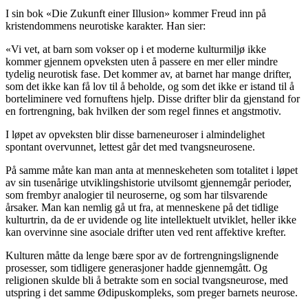
I sin bok «Die Zukunft einer Illusion» kommer Freud inn på
kristendommens neurotiske karakter. Han sier:
«Vi vet, at barn som vokser op i et moderne kulturmiljø ikke
kommer gjennem opveksten uten å passere en mer eller mindre
tydelig neurotisk fase. Det kommer av, at barnet har mange drifter,
som det ikke kan få lov til å beholde, og som det ikke er istand til å
borteliminere ved fornuftens hjelp. Disse drifter blir da gjenstand for
en fortrengning, bak hvilken der som regel finnes et angstmotiv.
I løpet av opveksten blir disse barneneuroser i almindelighet
spontant overvunnet, lettest går det med tvangsneurosene.
På samme måte kan man anta at menneskeheten som totalitet i løpet
av sin tusenårige utviklingshistorie utvilsomt gjennemgår perioder,
som frembyr analogier til neuroserne, og som har tilsvarende
årsaker. Man kan nemlig gå ut fra, at menneskene på det tidlige
kulturtrin, da de er uvidende og lite intellektuelt utviklet, heller ikke
kan overvinne sine asociale drifter uten ved rent affektive krefter.
Kulturen måtte da lenge bære spor av de fortrengningslignende
prosesser, som tidligere generasjoner hadde gjennemgått. Og
religionen skulde bli å betrakte som en social tvangsneurose, med
utspring i det samme Ødipuskompleks, som preger barnets neurose.