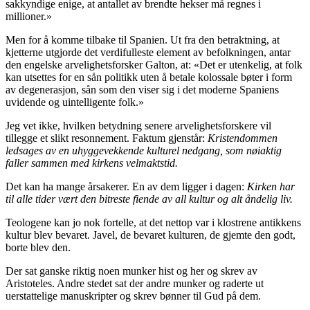
sakkyndige enige, at antallet av brendte hekser må regnes i
millioner.»
Men for å komme tilbake til Spanien. Ut fra den betraktning, at
kjetterne utgjorde det verdifulleste element av befolkningen, antar
den engelske arvelighetsforsker Galton, at: «Det er utenkelig, at folk
kan utsettes for en sån politikk uten å betale kolossale bøter i form
av degenerasjon, sån som den viser sig i det moderne Spaniens
uvidende og uintelligente folk.»
Jeg vet ikke, hvilken betydning senere arvelighetsforskere vil
tillegge et slikt resonnement. Faktum gjenstår:
Kristendommen
ledsages av en uhyggevekkende kulturel nedgang, som nøiaktig
faller sammen med kirkens velmaktstid.
Det kan ha mange årsakerer. En av dem ligger i dagen:
Kirken har
til alle tider vært den bitreste fiende av all kultur og alt åndelig liv.
Teologene kan jo nok fortelle, at det nettop var i klostrene antikkens
kultur blev bevaret. Javel, de bevaret kulturen, de gjemte den godt,
borte blev den.
Der sat ganske riktig noen munker hist og her og skrev av
Aristoteles. Andre stedet sat der andre munker og raderte ut
uerstattelige manuskripter og skrev bønner til Gud på dem.