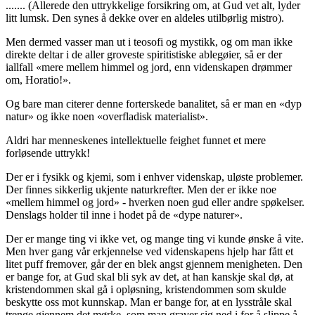
....... (Allerede den uttrykkelige forsikring om, at Gud vet alt, lyder
litt lumsk. Den synes å dekke over en aldeles utilbørlig mistro).
Men dermed vasser man ut i teosofi og mystikk, og om man ikke
direkte deltar i de aller groveste spiritistiske ablegøier, så er der
iallfall «mere mellem himmel og jord, enn videnskapen drømmer
om, Horatio!».
Og bare man citerer denne forterskede banalitet, så er man en «dyp
natur» og ikke noen «overfladisk materialist».
Aldri har menneskenes intellektuelle feighet funnet et mere
forløsende uttrykk!
Der er i fysikk og kjemi, som i enhver videnskap, uløste problemer.
Der finnes sikkerlig ukjente naturkrefter. Men der er ikke noe
«mellem himmel og jord» - hverken noen gud eller andre spøkelser.
Denslags holder til inne i hodet på de «dype naturer».
Der er mange ting vi ikke vet, og mange ting vi kunde ønske å vite.
Men hver gang vår erkjennelse ved videnskapens hjelp har fått et
litet puff fremover, går der en blek angst gjennem menigheten. Den
er bange for, at Gud skal bli syk av det, at han kanskje skal dø, at
kristendommen skal gå i opløsning, kristendommen som skulde
beskytte oss mot kunnskap. Man er bange for, at en lysstråle skal
trenge gjennem det mørke, som man graver sig ned i for å slippe å