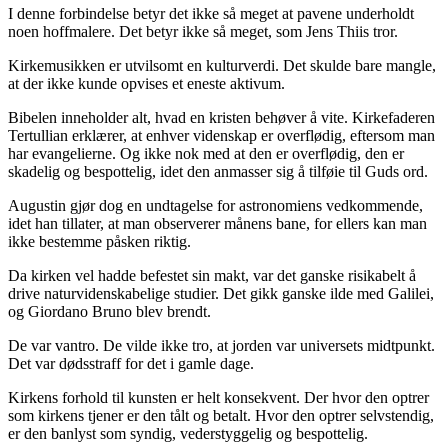
I denne forbindelse betyr det ikke så meget at pavene underholdt
noen hoffmalere. Det betyr ikke så meget, som Jens Thiis tror.
Kirkemusikken er utvilsomt en kulturverdi. Det skulde bare mangle,
at der ikke kunde opvises et eneste aktivum.
Bibelen inneholder alt, hvad en kristen behøver å vite. Kirkefaderen
Tertullian erklærer, at enhver videnskap er overflødig, eftersom man
har evangelierne. Og ikke nok med at den er overflødig, den er
skadelig og bespottelig, idet den anmasser sig å tilføie til Guds ord.
Augustin gjør dog en undtagelse for astronomiens vedkommende,
idet han tillater, at man observerer månens bane, for ellers kan man
ikke bestemme påsken riktig.
Da kirken vel hadde befestet sin makt, var det ganske risikabelt å
drive naturvidenskabelige studier. Det gikk ganske ilde med Galilei,
og Giordano Bruno blev brendt.
De var vantro. De vilde ikke tro, at jorden var universets midtpunkt.
Det var dødsstraff for det i gamle dage.
Kirkens forhold til kunsten er helt konsekvent. Der hvor den optrer
som kirkens tjener er den tålt og betalt. Hvor den optrer selvstendig,
er den banlyst som syndig, vederstyggelig og bespottelig.