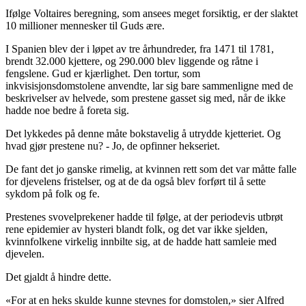
Ifølge Voltaires beregning, som ansees meget forsiktig, er der slaktet
10 millioner mennesker til Guds ære.
I Spanien blev der i løpet av tre århundreder, fra 1471 til 1781,
brendt 32.000 kjettere, og 290.000 blev liggende og råtne i
fengslene. Gud er kjærlighet. Den tortur, som
inkvisisjonsdomstolene anvendte, lar sig bare sammenligne med de
beskrivelser av helvede, som prestene gasset sig med, når de ikke
hadde noe bedre å foreta sig.
Det lykkedes på denne måte bokstavelig å utrydde kjetteriet. Og
hvad gjør prestene nu? - Jo, de opfinner hekseriet.
De fant det jo ganske rimelig, at kvinnen rett som det var måtte falle
for djevelens fristelser, og at de da også blev forført til å sette
sykdom på folk og fe.
Prestenes svovelprekener hadde til følge, at der periodevis utbrøt
rene epidemier av hysteri blandt folk, og det var ikke sjelden,
kvinnfolkene virkelig innbilte sig, at de hadde hatt samleie med
djevelen.
Det gjaldt å hindre dette.
«For at en heks skulde kunne stevnes for domstolen,» sier Alfred