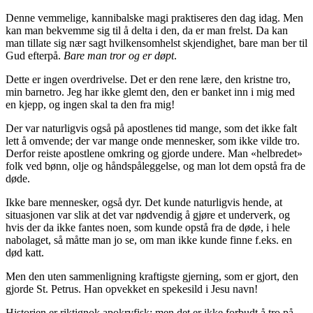
Denne vemmelige, kannibalske magi praktiseres den dag idag. Men
kan man bekvemme sig til å delta i den, da er man frelst. Da kan
man tillate sig nær sagt hvilkensomhelst skjendighet, bare man ber til
Gud efterpå.
Bare man tror og er døpt
.
Dette er ingen overdrivelse. Det er den rene lære, den kristne tro,
min barnetro. Jeg har ikke glemt den, den er banket inn i mig med
en kjepp, og ingen skal ta den fra mig!
Der var naturligvis også på apostlenes tid mange, som det ikke falt
lett å omvende; der var mange onde mennesker, som ikke vilde tro.
Derfor reiste apostlene omkring og gjorde undere. Man «helbredet»
folk ved bønn, olje og håndspåleggelse, og man lot dem opstå fra de
døde.
Ikke bare mennesker, også dyr. Det kunde naturligvis hende, at
situasjonen var slik at det var nødvendig å gjøre et underverk, og
hvis der da ikke fantes noen, som kunde opstå fra de døde, i hele
nabolaget, så måtte man jo se, om man ikke kunde finne f.eks. en
død katt.
Men den uten sammenligning kraftigste gjerning, som er gjort, den
gjorde St. Petrus. Han opvekket en spekesild i Jesu navn!
Historien er riktignok apokryfisk; men det er ikke forbudt å tro på