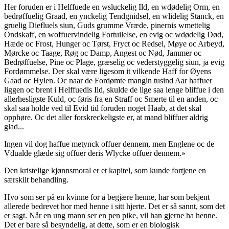
Her foruden er i Helffuede en wsluckelig Ild, en wdødelig Orm, en
bedrøffuelig Graad, en ynckelig Tendgnidsel, en wlidelig Stanck, en
gruelig Diefluels siun, Guds grumme Vræde, pinernis wmettelig
Ondskaff, en woffuervindelig Fortuilelse, en evig oc wdødelig Død,
Hæde oc Frost, Hunger oc Tørst, Fryct oc Redsel, Møye oc Arbeyd,
Mørcke oc Taage, Røg oc Damp, Angest oc Nød, Jammer oc
Bedrøffuelse, Pine oc Plage, græselig oc vederstyggelig siun, ja evig
Fordømmelse. Der skal være ligesom it vilkende Haff for Øyens
Gaad oc Hylen. Oc naar de Fordømte mangin tusind Aar haffuer
liggen oc brent i Helffuedis Ild, skulde de lige saa lenge bliffue i den
allerhesligste Kuld, oc føris fra en Straff oc Smerte til en anden, oc
skal saa holde ved til Evid tid foruden noget Haab, at det skal
opphøre. Oc det aller forskreckeligste er, at mand bliffuer aldrig
glad...
Ingen vil dog haffue metynck offuer dennem, men Englene oc de
Vdualde glæde sig offuer deris Wlycke offuer dennem.»
Den kristelige kjønnsmoral er et kapitel, som kunde fortjene en
særskilt behandling.
Hvo som ser på en kvinne for å begjære henne, har som bekjent
allerede bedrevet hor med henne i sitt hjerte. Det er så sannt, som det
er sagt. Når en ung mann ser en pen pike, vil han gjerne ha henne.
Det er bare så besyndelig, at dette, som er en biologisk