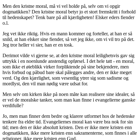
Men den kristne moral, må vi vel holde på, selv om vi opgir
dogmatikken? Den kristne moral betyr jo et stort fremskritt i forhold
til hedenskapet? Tenk bare på all kjærligheten! Elsker eders fiender
o.l.
Jeg vet ikke riktig. Hvis en mann kommer og forteller, at han er så
snild, at han elsker sine fiender, så vet jeg ikke, om vi vil tro på det.
Jeg tror heller vi sier, han er en tosk.
Derimot vilde vi gjerne se, at den kristne moral leilighetsvis gav sig
uttrykk i en noenlunde anstendig opførsel. I det hele tatt - en moral,
som ikke et øieblikk virker forpliktende på sine bekjendere, men
hvis forbud og påbud bare skal pålegges andre, den er ikke meget
verd. Og den kjærlighet, som vesentlig ytrer sig som sadisme og
mordlyst, den vil man nødig være udsat for.
Men selv om kirken ikke på noen måte kan realisere sine idealer, så
er vel de moralske tanker, som man kan finne i evangelierne ganske
verdifulle?
Jo, men man finner dem bedre og klarere utformet hos de hedenske
tenkere fra eldre tid. Evangeliernes moral kan være bra nok for sin
tid; men den er ikke absolutt kristen. Den er ikke mere kristen enn
dogmatikken, ikke mere kristen enn sakramenterne, som finnes i alle
religioner, ikke mere kristen enn Gud.