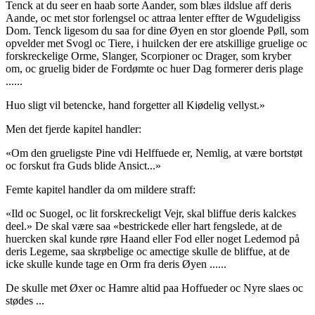
Tenck at du seer en haab sorte Aander, som blæs ildslue aff deris
Aande, oc met stor forlengsel oc attraa lenter effter de Wgudeligiss
Dom. Tenck ligesom du saa for dine Øyen en stor gloende Pøll, som
opvelder met Svogl oc Tiere, i huilcken der ere atskillige gruelige oc
forskreckelige Orme, Slanger, Scorpioner oc Drager, som kryber
om, oc gruelig bider de Fordømte oc huer Dag formerer deris plage
......
Huo sligt vil betencke, hand forgetter all Kiødelig vellyst.»
Men det fjerde kapitel handler:
«Om den grueligste Pine vdi Helffuede er, Nemlig, at være bortstøt
oc forskut fra Guds blide Ansict...»
Femte kapitel handler da om mildere straff:
«Ild oc Suogel, oc lit forskreckeligt Vejr, skal bliffue deris kalckes
deel.» De skal være saa «bestrickede eller hart fengslede, at de
huercken skal kunde røre Haand eller Fod eller noget Ledemod på
deris Legeme, saa skrøbelige oc amectige skulle de bliffue, at de
icke skulle kunde tage en Orm fra deris Øyen ......
De skulle met Øxer oc Hamre altid paa Hoffueder oc Nyre slaes oc
stødes ...