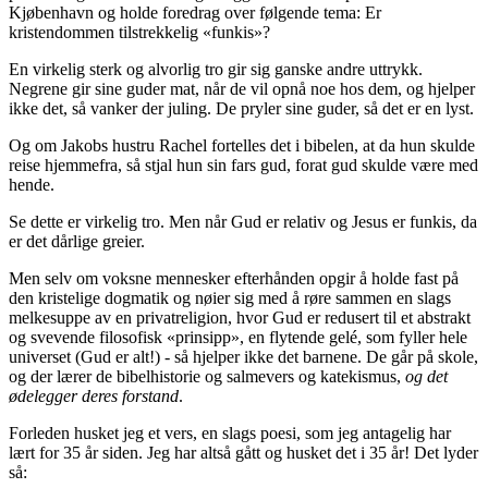
Kjøbenhavn og holde foredrag over følgende tema: Er
kristendommen tilstrekkelig «funkis»?
En virkelig sterk og alvorlig tro gir sig ganske andre uttrykk.
Negrene gir sine guder mat, når de vil opnå noe hos dem, og hjelper
ikke det, så vanker der juling. De pryler sine guder, så det er en lyst.
Og om Jakobs hustru Rachel fortelles det i bibelen, at da hun skulde
reise hjemmefra, så stjal hun sin fars gud, forat gud skulde være med
hende.
Se dette er virkelig tro. Men når Gud er relativ og Jesus er funkis, da
er det dårlige greier.
Men selv om voksne mennesker efterhånden opgir å holde fast på
den kristelige dogmatik og nøier sig med å røre sammen en slags
melkesuppe av en privatreligion, hvor Gud er redusert til et abstrakt
og svevende filosofisk «prinsipp», en flytende gelé, som fyller hele
universet (Gud er alt!) - så hjelper ikke det barnene. De går på skole,
og der lærer de bibelhistorie og salmevers og katekismus,
og det
ødelegger deres forstand
.
Forleden husket jeg et vers, en slags poesi, som jeg antagelig har
lært for 35 år siden. Jeg har altså gått og husket det i 35 år! Det lyder
så: