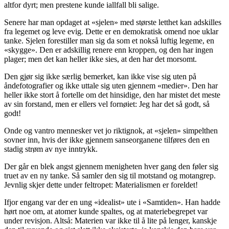
altfor dyrt; men prestene kunde iallfall bli salige.
Senere har man opdaget at «sjelen» med største letthet kan adskilles
fra legemet og leve evig. Dette er en demokratisk omend noe uklar
tanke. Sjelen forestiller man sig da som et nokså luftig legeme, en
«skygge». Den er adskillig renere enn kroppen, og den har ingen
plager; men det kan heller ikke sies, at den har det morsomt.
Den gjør sig ikke særlig bemerket, kan ikke vise sig uten på
åndefotografier og ikke uttale sig uten gjennem «medier». Den har
heller ikke stort å fortelle om det hinsidige, den har mistet det meste
av sin forstand, men er ellers vel fornøiet: Jeg har det så godt, så
godt!
Onde og vantro mennesker vet jo riktignok, at «sjelen» simpelthen
sovner inn, hvis der ikke gjennem sanseorganene tilføres den en
stadig strøm av nye inntrykk.
Der går en blek angst gjennem menigheten hver gang den føler sig
truet av en ny tanke. Så samler den sig til motstand og motangrep.
Jevnlig skjer dette under feltropet: Materialismen er foreldet!
Ifjor engang var der en ung «idealist» ute i «Samtiden». Han hadde
hørt noe om, at atomer kunde spaltes, og at materiebegrepet var
under revisjon. Altså: Materien var ikke til å lite på lenger, kanskje