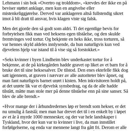
Lehmann i sin bok «Overtro og trolddom», «krevdes der ikke en på
beviser støttet anklage, men kun en angivelse eller
mistenkeliggjørelse. Derved var anklageren altså fullstendig sikret
imot å bli dratt til ansvar, hvis klagen viste sig falsk.
Men det gjorde den så godt som aldri. Ti det egentlige bevis for
forbrytelsen fikk man ved heksens egen tilståelse, og den skulde
fremtvinges ved tortur. Og bekjente en heks ikke, tross torturen, så
var hennes skyld aldeles innlysende, da hun naturligvis kun ved
djevelens hjelp var istand til å vise sig så forstokket.»
«Seks kvinner i byen Lindheim blev underkastet tortur for å
bekjenne, at de på kirkegården hadde gravet op liket av et barn for å
bruke det til sine heksesalver. De tilstod. Den enes ektefelle fikk dog
satt igjennem, at graven i nærvær av alle autoriteter blev åpnet, og
man fant naturligvis barnet urørt i kisten. Men inkvisitoren holdt på,
at det urørte lik var et djevelsk synsbedrag, og da de alle hadde
tilstått, måtte man stole mer på denne tilståelse enn på sine sanser. Så
blev de alle brendt.»
«Hvor mange der i århundredernes løp er brendt som hekser, er det
nu umulig å fastslå; men man har drevet det til i en enkelt by i løpet
av et år å myrde 1000 mennesker, og der var hele landskaper i
Tyskland, hvor der kun var to kvinner i live, da man innstillet
forfølgelserne, og enda var mennene langt fra gått fri. Derom er alle