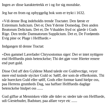
Ingen av disse karaktertrekk er i og for sig moralske.
Jeg har en from og opbyggelig bok som er trykt i 1632.
«Vdi denne Bog indeholdis trende Tractater. Den første er
Extremum Judicium. Det er, Den Yderste Domedag. Den anden
Beatorum Delicium. Det er, De Vdualdes fryd oc glæde i Guds
Rige. Den tredie Damnatorum Supplicium. Det er, De Fordømtis
Evig pine oc Plage i Helffuede.»
Indgangen til denne Tractat:
«Den gammel Lærefader Chrysostomus siger: Der er intet nyttigere
end Helffuedis pinis betenckelse; Thi det gjør vore Hierter renere
end purt guld.
Disse Ord aff den Gyldene Mund talede ere Guldvectige, veyer
mere end tusinde stycker Guld oc Sølff, der som de effterkomis. Thi
når huercken Guld eller sølff, Gods eller formue kand hielpe oss,
paa Herrens grumheds Dag, saa haffuer Helffuedis daglige
betenckelse hiulpet oss ......
Gud giffue at Mennisken vilde alle tider oc steder tale om Helffuede,
udi Giestebuder, Badstuer, paa alfare veye etc ......