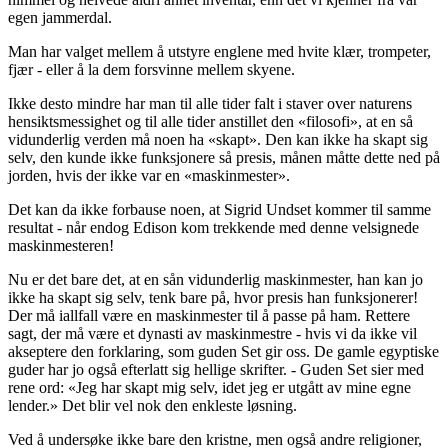
egen jammerdal.
Man har valget mellem å utstyre englene med hvite klær, trompeter,
fjær - eller å la dem forsvinne mellem skyene.
Ikke desto mindre har man til alle tider falt i staver over naturens
hensiktsmessighet og til alle tider anstillet den «filosofi», at en så
vidunderlig verden må noen ha «skapt». Den kan ikke ha skapt sig
selv, den kunde ikke funksjonere så presis, månen måtte dette ned på
jorden, hvis der ikke var en «maskinmester».
Det kan da ikke forbause noen, at Sigrid Undset kommer til samme
resultat - når endog Edison kom trekkende med denne velsignede
maskinmesteren!
Nu er det bare det, at en sån vidunderlig maskinmester, han kan jo
ikke ha skapt sig selv, tenk bare på, hvor presis han funksjonerer!
Der må iallfall være en maskinmester til å passe på ham. Rettere
sagt, der må være et dynasti av maskinmestre - hvis vi da ikke vil
akseptere den forklaring, som guden Set gir oss. De gamle egyptiske
guder har jo også efterlatt sig hellige skrifter. - Guden Set sier med
rene ord: «Jeg har skapt mig selv, idet jeg er utgått av mine egne
lender.» Det blir vel nok den enkleste løsning.
Ved å undersøke ikke bare den kristne, men også andre religioner,