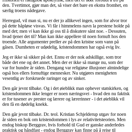
den. Tvertimot, gjør man det, så viser det bare en ekstra fromhet, en
særlig troens nådegave.
Herregud, vil man si, nu er der jo allikevel ingen, som for alvor tror
på dette håpløse visvas. Vi får i himmelens navn la prestene holde på
med det; men
vi
kan ikke gi oss til å diskutere sånt noe. - Dessuten,
hvad tjener det til? Man kan ikke appellere til noen fornuft hos den
troende. Alle argumenter preller av på den kristne som vann på
gåsen. Dumheten er udødelig, kristendommen har også evig liv.
Jeg er ikke så sikker på det. Ennu er der nok adskillige, som tror
både det ene og det annet. Men der er ikke så mange nu, som der
var for hundre år siden. Dengang var religiøse illusjoner almindelige
også hos ellers fornuftige mennesker. Nu utgjøres menigheten
vesentlig av forskruede raringer og av sinker.
Den går jevnt tilbake. Og i det øieblikk man ophever statskirken, og
kristendommen ikke lenger er noen næringsvei - hvad den nu faktisk
er for tusener av prester og lærere og lærerinner - i det øieblikk vil
den få en dødelig knekk.
Den går jevnt tilbake. Dr. teol. Kristian Schjelderup utgav for noen
år siden en bok om kristendommen i lys av relativitetsteorien. Men
endog biskop Berggrav, hvis forhold til Gud er ganske anderledes
praktisk og håndfast - endog Berggrav kan finne på å reise til