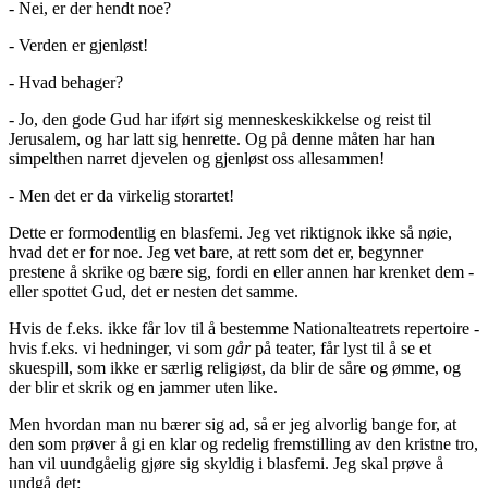
- Nei, er der hendt noe?
- Verden er gjenløst!
- Hvad behager?
- Jo, den gode Gud har iført sig menneskeskikkelse og reist til
Jerusalem, og har latt sig henrette. Og på denne måten har han
simpelthen narret djevelen og gjenløst oss allesammen!
- Men det er da virkelig storartet!
Dette er formodentlig en blasfemi. Jeg vet riktignok ikke så nøie,
hvad det er for noe. Jeg vet bare, at rett som det er, begynner
prestene å skrike og bære sig, fordi en eller annen har krenket dem -
eller spottet Gud, det er nesten det samme.
Hvis de f.eks. ikke får lov til å bestemme Nationalteatrets repertoire -
hvis f.eks. vi hedninger, vi som
går
på teater, får lyst til å se et
skuespill, som ikke er særlig religiøst, da blir de såre og ømme, og
der blir et skrik og en jammer uten like.
Men hvordan man nu bærer sig ad, så er jeg alvorlig bange for, at
den som prøver å gi en klar og redelig fremstilling av den kristne tro,
han vil uundgåelig gjøre sig skyldig i blasfemi. Jeg skal prøve å
undgå det: