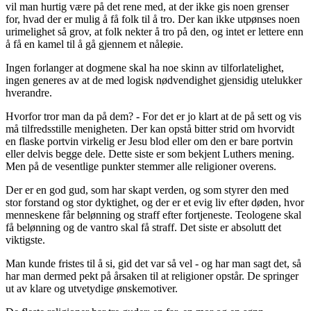
vil man hurtig være på det rene med, at der ikke gis noen grenser
for, hvad der er mulig å få folk til å tro. Der kan ikke utpønses noen
urimelighet så grov, at folk nekter å tro på den, og intet er lettere enn
å få en kamel til å gå gjennem et nåleøie.
Ingen forlanger at dogmene skal ha noe skinn av tilforlatelighet,
ingen generes av at de med logisk nødvendighet gjensidig utelukker
hverandre.
Hvorfor tror man da på dem? - For det er jo klart at de på sett og vis
må tilfredsstille menigheten. Der kan opstå bitter strid om hvorvidt
en flaske portvin virkelig er Jesu blod eller om den er bare portvin
eller delvis begge dele. Dette siste er som bekjent Luthers mening.
Men på de vesentlige punkter stemmer alle religioner overens.
Der er en god gud, som har skapt verden, og som styrer den med
stor forstand og stor dyktighet, og der er et evig liv efter døden, hvor
menneskene får belønning og straff efter fortjeneste. Teologene skal
få belønning og de vantro skal få straff. Det siste er absolutt det
viktigste.
Man kunde fristes til å si, gid det var så vel - og har man sagt det, så
har man dermed pekt på årsaken til at religioner opstår. De springer
ut av klare og utvetydige ønskemotiver.