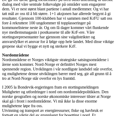
dialog med våre sentrale folkevalgte på områder som engasjerer
dem. Vi er nest størst blant partiene i antall medlemmer. Og vi har
tatt mål av oss til å bli større. 1+1 aksjonen har allerede begynt å gi
resultater. Gjennom 100-klubben har vi sammen med KrFU satt oss
fore å rekruttere 100 ungdommer til topplasseringer på
kommunelistene neste år. Og om få dager kommer vårt flunkende
nye medlemsmagasin i postkassene til alle KrF-ere. Våre
stortingsrepresentanter har gjennom sine valgdistrikter og
ansvarsfylker et ansvar for å følge opp hele landet. Med disse viktige
grepene skal vi bygge et nytt og sterkere KrF.
Nordområdene
Nordområdene er Norges viktigste strategiske satsingsområdene i
årene som kommer. Nord-Norge er definitivt Norges mest
spennende region. Utviklingen i vår nordligste landsdel står overfor,
og mulighetene denne utviklingen bærer med seg, gir all grunn til å
tro at Nord-Norge står overfor en lys framtid.
I 2005 la Bondevik-regjeringen fram en stortingsmeldingen
Muligheter og utfordringer i nord om nordområdepolitikken. Den
norske geografien og norske økonomiske interesser tilsier at Norge
skal gå i front i nordområdene. Vi må ikke la disse enorme
mulighetene løpe fra oss.
Utvinning og transport av energiressurser, fiske og havbruk er
fortsatt en viktig del av grunnlaget for bosetting i nord. Et