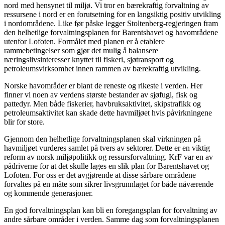
nord med hensynet til miljø. Vi tror en bærekraftig forvaltning av
ressursene i nord er en forutsetning for en langsiktig positiv utvikling
i nordområdene. Like før påske legger Stoltenberg-regjeringen fram
den helhetlige forvaltningsplanen for Barentshavet og havområdene
utenfor Lofoten. Formålet med planen er å etablere
rammebetingelser som gjør det mulig å balansere
næringslivsinteresser knyttet til fiskeri, sjøtransport og
petroleumsvirksomhet innen rammen av bærekraftig utvikling.
Norske havområder er blant de reneste og rikeste i verden. Her
finner vi noen av verdens største bestander av sjøfugl, fisk og
pattedyr. Men både fiskerier, havbruksaktivitet, skipstrafikk og
petroleumsaktivitet kan skade dette havmiljøet hvis påvirkningene
blir for store.
Gjennom den helhetlige forvaltningsplanen skal virkningen på
havmiljøet vurderes samlet på tvers av sektorer. Dette er en viktig
reform av norsk miljøpolitikk og ressursforvaltning. KrF var en av
pådriverne for at det skulle lages en slik plan for Barentshavet og
Lofoten. For oss er det avgjørende at disse sårbare områdene
forvaltes på en måte som sikrer livsgrunnlaget for både nåværende
og kommende generasjoner.
En god forvaltningsplan kan bli en foregangsplan for forvaltning av
andre sårbare områder i verden. Samme dag som forvaltningsplanen