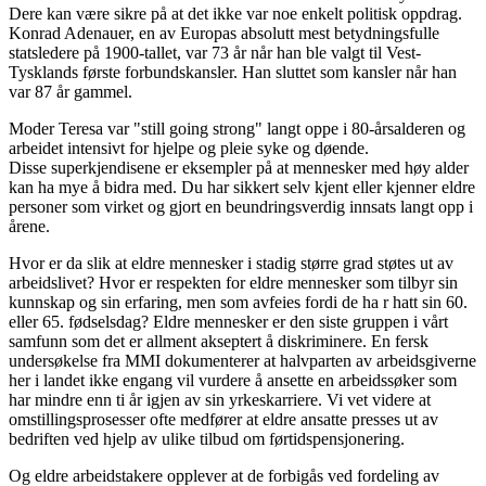
Dere kan være sikre på at det ikke var noe enkelt politisk oppdrag.
Konrad Adenauer, en av Europas absolutt mest betydningsfulle
statsledere på 1900-tallet, var 73 år når han ble valgt til Vest-
Tysklands første forbundskansler. Han sluttet som kansler når han
var 87 år gammel.
Moder Teresa var "still going strong" langt oppe i 80-årsalderen og
arbeidet intensivt for hjelpe og pleie syke og døende.
Disse superkjendisene er eksempler på at mennesker med høy alder
kan ha mye å bidra med. Du har sikkert selv kjent eller kjenner eldre
personer som virket og gjort en beundringsverdig innsats langt opp i
årene.
Hvor er da slik at eldre mennesker i stadig større grad støtes ut av
arbeidslivet? Hvor er respekten for eldre mennesker som tilbyr sin
kunnskap og sin erfaring, men som avfeies fordi de ha r hatt sin 60.
eller 65. fødselsdag? Eldre mennesker er den siste gruppen i vårt
samfunn som det er allment akseptert å diskriminere. En fersk
undersøkelse fra MMI dokumenterer at halvparten av arbeidsgiverne
her i landet ikke engang vil vurdere å ansette en arbeidssøker som
har mindre enn ti år igjen av sin yrkeskarriere. Vi vet videre at
omstillingsprosesser ofte medfører at eldre ansatte presses ut av
bedriften ved hjelp av ulike tilbud om førtidspensjonering.
Og eldre arbeidstakere opplever at de forbigås ved fordeling av