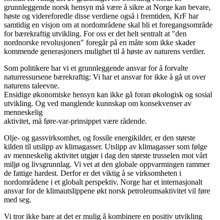
grunnleggende norsk hensyn må være å sikre at Norge kan bevare,
høste og videreforedle disse verdiene også i fremtiden, KrF har
samtidig en visjon om at nordområdene skal bli et foregangsområde
for bærekraftig utvikling. For oss er det helt sentralt at "den
nordnorske revolusjonen" foregår på en måte som ikke skader
kommende generasjoners mulighet til å høste av naturens verdier.
Som politikere har vi et grunnleggende ansvar for å forvalte
naturressursene bærekraftig: Vi har et ansvar for ikke å gå ut over
naturens taleevne.
Ensidige økonomiske hensyn kan ikke gå foran økologisk og sosial
utvikling. Og ved manglende kunnskap om konsekvenser av
menneskelig
aktivitet, må føre-var-prinsippet være rådende.
Olje- og gassvirksomhet, og fossile energikilder, er den største
kilden til utslipp av klimagasser. Utslipp av klimagasser som følge
av menneskelig aktivitet utgjør i dag den største trusselen mot vårt
miljø og livsgrunnlag. Vi vet at den globale oppvarmingen rammer
de fattige hardest. Derfor er det viktig å se virksomheten i
nordområdene i et globalt perspektiv. Norge har et internasjonalt
ansvar for de klimautslippene økt norsk petroleumsaktivitet vil føre
med seg.
Vi tror ikke bare at det er mulig å kombinere en positiv utvikling