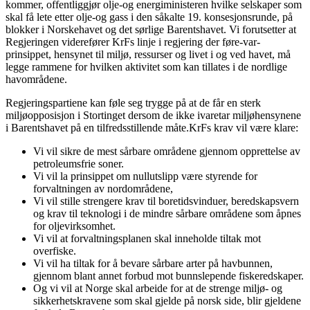
kommer, offentliggjør olje-og energiministeren hvilke selskaper som
skal få lete etter olje-og gass i den såkalte 19. konsesjonsrunde, på
blokker i Norskehavet og det sørlige Barentshavet. Vi forutsetter at
Regjeringen viderefører KrFs linje i regjering der føre-var-
prinsippet, hensynet til miljø, ressurser og livet i og ved havet, må
legge rammene for hvilken aktivitet som kan tillates i de nordlige
havområdene.
Regjeringspartiene kan føle seg trygge på at de får en sterk
miljøopposisjon i Stortinget dersom de ikke ivaretar miljøhensynene
i Barentshavet på en tilfredsstillende måte.KrFs krav vil være klare:
Vi vil sikre de mest sårbare områdene gjennom opprettelse av
petroleumsfrie soner.
Vi vil la prinsippet om nullutslipp være styrende for
forvaltningen av nordområdene,
Vi vil stille strengere krav til boretidsvinduer, beredskapsvern
og krav til teknologi i de mindre sårbare områdene som åpnes
for oljevirksomhet.
Vi vil at forvaltningsplanen skal inneholde tiltak mot
overfiske.
Vi vil ha tiltak for å bevare sårbare arter på havbunnen,
gjennom blant annet forbud mot bunnslepende fiskeredskaper.
Og vi vil at Norge skal arbeide for at de strenge miljø- og
sikkerhetskravene som skal gjelde på norsk side, blir gjeldene