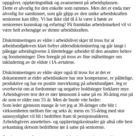
oppgåver, opplæringstiltak og avansement på arbeidsplassen.
Dette er alvorlig for den enkelte som rammes. Men det er enda mer
alvorlig for samfunnet, som går glipp av den unike arbeidskraften
seniorene kan tilby. Vi har ikke råd til å la være å høste av
seniorenes kunnskap og erfaring! På framtidas arbeidsmarked vil vi
være helt avhengige av denne arbeidskraften.
Diskrimineringen av eldre i arbeidslivet skjer til tross for at
arbeidsmiljøloven klart forbyr aldersdiskriminering og går langt i
pålegge arbeidsgiverne å tilrettelegge arbeidet til den ansattes behov
og forutsetninger. Den foregår på tross av fine målsettinger om
inkludering av de eldste i IA-avtalene.
Diskrimineringen av eldre skjer også til tross for at det er
dokumentert at eldre arbeidstakere har stor kompetanse, er pålitelige,
produktive og har en positiv innvirkning på arbeidsmiljøet. Jeg er
overbevist om at fordommer og negative holdninger forklarer mye.
Arbeidsgivere tror det er mer lønnsomt å satse på en 30-åring enn på
de som er eldre enn 55 år. Men de burde vite bedre:
Som leder gjennom mange år vet jeg at 30-åringer ofte blir i
virksomheten mellom fire og seks år, mens en 55-åring med stor
sannsynlighet vil bli i bedriften fram til pensjonsalderen.
Arbeidsgivers ansettelses- og opplæringskostnader gir altså ofte best
avkastning dersom bedriftene tør å satse på seniorene.