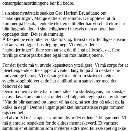
omsorgslønnsordningene bør bli bedre.
l sin siste nyttårstale snakket Gro Harlem Brundtland om
"nabokjerringa", Mange eldre er ensomme. De opplever at få
kommer på besøk, l enkelte ekstreme tilfeller har vi sett at eldre har
blitt liggende døde i sine leiligheter i ukesvis uten at noen har
oppdaget dem. Det er skammelig.
Å bekjempe ensomhet er ikke først og fremst det offentliges ansvar -
det ansvaret ligger hos deg og meg. Vi trenger flere
"nabokjerringer", flere som tar seg tid til å gå på besøk, -ja, flere
frivillige omsorgsarbeidere også inn mot institusjonene.
For det fjerde må vi utvide kapasiteten ytterligere. Vi må sørge for at
pleietrengende eldre slipper å vente i lang tid på å få dekket sine
nødvendige behov. Vi må sørge for at de som skrives ut etter
sykehusopphold vet at de har et tilbud som samsvarer med det
behovet de har.
Dersom noen av dere har minnebøker fra skoledagene, har kanskje
en av klassekameratene skrablet ned følgende regle på en av sidene:
"Når du blir gammel og ingen vil ha deg, så sett deg på taket og la
kråka ta deg!" Denne i utgangspunktet humoristiske regla rommer
også en hel
del alvor. Vi må skape et samfunn hvor det er lette å bli gammel. Vi
må gjenreise respekten for de eldres menneskeverd. Et varmere
samfunn er et samfunn som inviterer eldre med fellesskapet og ikke