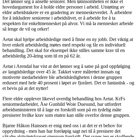
Det lønner seg å ansette seniorer. Men lønnsomheten er ikke et
hovedargument for å holde eldre personer i arbeid. Utstøting av
eldre arbeidstakere er en gradering av menneskeverdet. Å arbeidere
for å inkludere seniorene i arbeidslivet, er å arbeide for å ta
respekten for enkeltmennesket på alvor. Vi må la mennesker arbeide
så lenge de vil og orker!
Aetat skal hjelpe arbeidsledige med å finne en ny jobb. Det viktig at
hver enkelt arbeidsledig møtes med respekt og får en individuell
behandling. Det skal for eksempel ikke stilles samme krav til en
arbeidsledig 20-åring som til en på 62 år.
Aetat i Arendal har vist at det lønner seg å satse på god oppfølging
av langtidsledige over 45 år. Takket være målrettet innsats og
motiverte medarbeidere ble arbeidsledigheten i denne gruppen
redusert med hele 40 prosent i løpet av fjoråret. Det er fantastisk - og
et bevis på at det nytter!
Flere eldre opplever likevel uverdig behandling hos Aetat. KrFs
seniormedarbeider, Åse Gunhild Woie Duesund, har utfordret
arbeidsministeren til å lage en forskrift som på en tydelig måte
presiserer hvilke krav som etaten kan stille overfor denne gruppen.
Bjarne Håkon Hanssen er enig med oss i at det er et behov for
opprydning - men han har foreløpig sagt nei til å presisere det
såkalte aktivitetskravet gjennom forskrift. Det synes jeg er skuffende