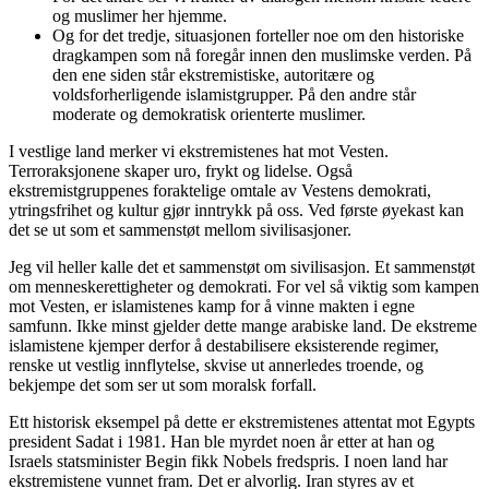
og muslimer her hjemme.
Og for det tredje, situasjonen forteller noe om den historiske
dragkampen som nå foregår innen den muslimske verden. På
den ene siden står ekstremistiske, autoritære og
voldsforherligende islamistgrupper. På den andre står
moderate og demokratisk orienterte muslimer.
I vestlige land merker vi ekstremistenes hat mot Vesten.
Terroraksjonene skaper uro, frykt og lidelse. Også
ekstremistgruppenes foraktelige omtale av Vestens demokrati,
ytringsfrihet og kultur gjør inntrykk på oss. Ved første øyekast kan
det se ut som et sammenstøt mellom sivilisasjoner.
Jeg vil heller kalle det et sammenstøt om sivilisasjon. Et sammenstøt
om menneskerettigheter og demokrati. For vel så viktig som kampen
mot Vesten, er islamistenes kamp for å vinne makten i egne
samfunn. Ikke minst gjelder dette mange arabiske land. De ekstreme
islamistene kjemper derfor å destabilisere eksisterende regimer,
renske ut vestlig innflytelse, skvise ut annerledes troende, og
bekjempe det som ser ut som moralsk forfall.
Ett historisk eksempel på dette er ekstremistenes attentat mot Egypts
president Sadat i 1981. Han ble myrdet noen år etter at han og
Israels statsminister Begin fikk Nobels fredspris. I noen land har
ekstremistene vunnet fram. Det er alvorlig. Iran styres av et