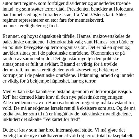
autoritært regime, som forfølger dissidenter og annerledes troende
innad, og som støtter terror utad. Presidenten benekter at Holocaust
har funnet sted og vil utradere Israel fra Midt-Østens kart. Slike
regimer representerer en stor fare for menneskeverd,
menneskerettigheter og fred.
Et annet, og høyst dagsaktuelt tilfelle, Hamas' maktovertakelse de
palestinske områdene, l demokratisk valg vant Hamas, som både er
en politisk bevegelse og terrororganisasjon. Det er nå en spent og
uavklart situasjon i de palestinske områdene. Økonomien er på
randen av sammenbrudd. Det gjenstår mye før den politiske
situasjonen er fullt ut avklart. Bistand er viktig for å utvikle
demokrati, menneskerettigheter, godt styresett og bekjempe
korrupsjon i de palestinske områdene. Utdanning, arbeid og inntekt
er viktig for å bekjempe håpløshet, har og terror.
Men vi kan ikke kanalisere bistand gjennom en terrororganisasjon.
KrF har dermed klare krav til den nye palestinske regjeringen:
Alle medlemmer av en Hamas-dominert regjering må ta avstand fra
vold. De må anerkjenne Israels rett til å eksistere som stat. Og de må
godta avtaler som til nå er inngått av de palestinske myndighetene,
inkludert det såkalte "Veikartet for fred".
Dette er krav som har bred internasjonal støtte. Vi må gjøre det
tydelig for de nye makthaverne at vold og terror totalt uakseptabelt.