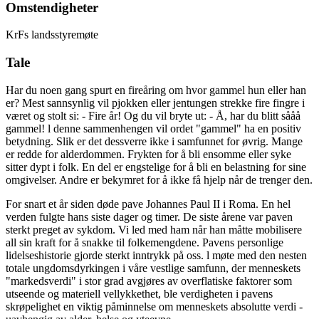
Omstendigheter
KrFs landsstyremøte
Tale
Har du noen gang spurt en fireåring om hvor gammel hun eller han
er? Mest sannsynlig vil pjokken eller jentungen strekke fire fingre i
været og stolt si: - Fire år! Og du vil bryte ut: - Å, har du blitt sååå
gammel! l denne sammenhengen vil ordet "gammel" ha en positiv
betydning. Slik er det dessverre ikke i samfunnet for øvrig. Mange
er redde for alderdommen. Frykten for å bli ensomme eller syke
sitter dypt i folk. En del er engstelige for å bli en belastning for sine
omgivelser. Andre er bekymret for å ikke få hjelp når de trenger den.
For snart et år siden døde pave Johannes Paul II i Roma. En hel
verden fulgte hans siste dager og timer. De siste årene var paven
sterkt preget av sykdom. Vi led med ham når han måtte mobilisere
all sin kraft for å snakke til folkemengdene. Pavens personlige
lidelseshistorie gjorde sterkt inntrykk på oss. l møte med den nesten
totale ungdomsdyrkingen i våre vestlige samfunn, der menneskets
"markedsverdi" i stor grad avgjøres av overflatiske faktorer som
utseende og materiell vellykkethet, ble verdigheten i pavens
skrøpelighet en viktig påminnelse om menneskets absolutte verdi -