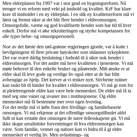
Men eldreplanen fra 1997 var i stor grad en bygningsreform. Nå
trenger vi en reform med vekt på innhold og kvalitet. KrF har klare
krav til innholdet i en ny eldreplan. l en slik ny kvalitetsreform må vi
først og fremst sikre at det blir flere hender i eldreomsorgen.
Omsorgsfulle, varme og god kvalifiserte hender som har tid til hver
enkelt. Derfor må vi øke rekrutteringen og styrke kompetansen for
alle typer helse- og omsorgspersonell.
Noe av det første den rød-grønne regjeringen gjorde, var å kutte i
bevilgningene til flere private høyskoler som utdanner sykepleiere.
Det var svært dårlig beslutning i forhold til å sikre nok hender i
eldreomsorgen. For det andre må heve kvaliteten i tjenestene. Vi må
møte behovet til den enkelte bruker og pårørende. Mitt ønske er at
eldre skal få leve gode og verdige liv også etter at de har blitt
avhengige av hjelp. Det krever at vi tenker nytt. Stivbente rutiner
kan raskt bli til hinder for kvalitet i eldreomsorgen. Vi må gi rom for
at pleietrengende eldre kan være hele mennesker. De eldre må få ta
med seg sine vaner og uvaner inn i institusjonene. Og eldre
mennesker må få bestemme mer over egen hverdag.
For det tredje må vi løfte fram den frivillige- og familiebaserte
omsorgen. Vi må erkjenne at det offentlige omsorgstilbudet aldri
fullt ut kan erstatte den omsorgen de nære fellesskapene gir. Vi må
ikke skape urealistiske forventninger til hva eldreomsorgen kan
være. Som familie, venner og naboer kan vi bidra til å gi eldre
mennesker et verdig liv. Men avlastnings- og