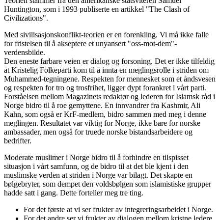
Teorien stammer fra den amerikanske statsviteren Samuel
Huntington, som i 1993 publiserte en artikkel "The Clash of
Civilizations".
Med sivilisasjonskonflikt-teorien er en forenkling. Vi må ikke falle
for fristelsen til å akseptere et unyansert "oss-mot-dem"-
verdensbilde.
Den eneste farbare veien er dialog og forsoning. Det er ikke tilfeldig
at Kristelig Folkeparti kom til å innta en meglingsrolle i striden om
Muhammed-tegningene. Respekten for mennesket som et åndsvesen
og respekten for tro og trosfrihet, ligger dypt forankret i vårt parti.
Forståelsen mellom Magazinets redaktør og lederen for Islamsk råd i
Norge bidro til å roe gemyttene. En innvandrer fra Kashmir, Ali
Kahn, som også er KrF-medlem, bidro sammen med meg i denne
meglingen. Resultatet var viktig for Norge, ikke bare for norske
ambassader, men også for truede norske bistandsarbeidere og
bedrifter.
Moderate muslimer i Norge bidro til å forhindre en tilspisset
situasjon i vårt samfunn, og de bidro til at det ble kjent i den
muslimske verden at striden i Norge var bilagt. Det skapte en
bølgebryter, som dempet den voldsbølgen som islamistiske grupper
hadde satt i gang. Dette forteller meg tre ting.
For det første at vi ser frukter av integreringsarbeidet i Norge.
For det andre ser vi frukter av dialogen mellom kristne ledere