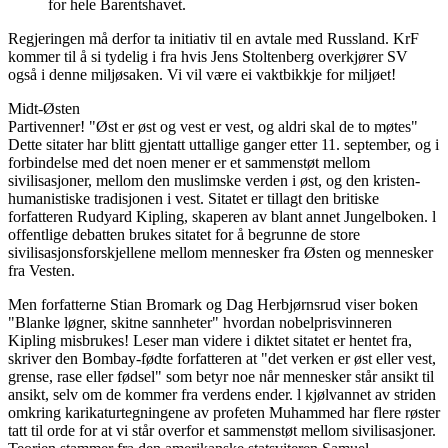
for hele Barentshavet.
Regjeringen må derfor ta initiativ til en avtale med Russland. KrF
kommer til å si tydelig i fra hvis Jens Stoltenberg overkjører SV
også i denne miljøsaken. Vi vil være ei vaktbikkje for miljøet!
Midt-Østen
Partivenner! "Øst er øst og vest er vest, og aldri skal de to møtes"
Dette sitater har blitt gjentatt uttallige ganger etter 11. september, og i
forbindelse med det noen mener er et sammenstøt mellom
sivilisasjoner, mellom den muslimske verden i øst, og den kristen-
humanistiske tradisjonen i vest. Sitatet er tillagt den britiske
forfatteren Rudyard Kipling, skaperen av blant annet Jungelboken. l
offentlige debatten brukes sitatet for å begrunne de store
sivilisasjonsforskjellene mellom mennesker fra Østen og mennesker
fra Vesten.
Men forfatterne Stian Bromark og Dag Herbjørnsrud viser boken
"Blanke løgner, skitne sannheter" hvordan nobelprisvinneren
Kipling misbrukes! Leser man videre i diktet sitatet er hentet fra,
skriver den Bombay-fødte forfatteren at "det verken er øst eller vest,
grense, rase eller fødsel" som betyr noe når mennesker står ansikt til
ansikt, selv om de kommer fra verdens ender. l kjølvannet av striden
omkring karikaturtegningene av profeten Muhammed har flere røster
tatt til orde for at vi står overfor et sammenstøt mellom sivilisasjoner.