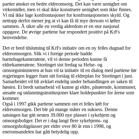
partier ønsker en bedre eldreomsorg. Det kan være uenighet om
virkemidler, men vi skal ikke konstruere uenighet som ikke finnes.
Vi må ikke lage konfrontasjoner for konfrontasjonenes skyld. Og
nettopp derfor mener jeg at vi kan få til mye dersom vi løfter
sammen. Å sikre alle en verdig alderdom er en stor nasjonal
oppgave. De øvrige partiene har respondert positivt på KrFs
henvendelse.
Det er bred tilslutning til KrFs initiativ om en ny felles dugnad for
eldreomsorgen. Slik vi i forrige periode hadde
barnehagekameratene, vil vi denne perioden kunne få
eldrekameratene. Stortinget sist fredag sa Helse- og
omsorgsministeren at hun vil ta initiativ til en dialog med partiene før
regjeringen legger fram sitt forslag til eldreplan for Stortinget i juni.
Samarbeidet vil bli avklart endelig under behandlingen av saken til
høsten. Et bredt samarbeid vil kunne gi eldre, pårørende, kommuner,
ansatte og utdanningsinstitusjoner klare holdepunkter for årene som
kommer.
Også i 1997 gikk partiene sammen om et felles løft for
eldreomsorgen. Det ble på mange måter en suksess. Denne
satsingen har gitt nesten 39.000 nye plasser i sykehjem og
omsorgsboliger. Det er i dag langt flere sykehjems- og
omsorgsboligplasser per eldre over 80 år enn i 1998, og
eneromsandelen har gått betydelig opp.