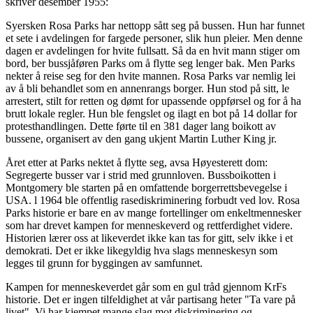
skriver desember 1955:
Syersken Rosa Parks har nettopp sått seg på bussen. Hun har funnet
et sete i avdelingen for fargede personer, slik hun pleier. Men denne
dagen er avdelingen for hvite fullsatt. Så da en hvit mann stiger om
bord, ber bussjåføren Parks om å flytte seg lenger bak. Men Parks
nekter å reise seg for den hvite mannen. Rosa Parks var nemlig lei
av å bli behandlet som en annenrangs borger. Hun stod på sitt, le
arrestert, stilt for retten og dømt for upassende oppførsel og for å ha
brutt lokale regler. Hun ble fengslet og ilagt en bot på 14 dollar for
protesthandlingen. Dette førte til en 381 dager lang boikott av
bussene, organisert av den gang ukjent Martin Luther King jr.
Året etter at Parks nektet å flytte seg, avsa Høyesterett dom:
Segregerte busser var i strid med grunnloven. Bussboikotten i
Montgomery ble starten på en omfattende borgerrettsbevegelse i
USA. l 1964 ble offentlig rasediskriminering forbudt ved lov. Rosa
Parks historie er bare en av mange fortellinger om enkeltmennesker
som har drevet kampen for menneskeverd og rettferdighet videre.
Historien lærer oss at likeverdet ikke kan tas for gitt, selv ikke i et
demokrati. Det er ikke likegyldig hva slags menneskesyn som
legges til grunn for byggingen av samfunnet.
Kampen for menneskeverdet går som en gul tråd gjennom KrFs
historie. Det er ingen tilfeldighet at vår partisang heter "Ta vare på
livet". Vi har kjempet mange slag mot diskriminering og