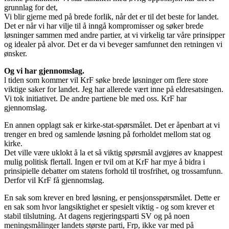
grunnlag for det,
Vi blir gjerne med på brede forlik, når det er til det beste for landet.
Det er når vi har vilje til å inngå kompromisser og søker brede
løsninger sammen med andre partier, at vi virkelig tar våre prinsipper
og idealer på alvor. Det er da vi beveger samfunnet den retningen vi
ønsker.
Og vi har gjennomslag.
l tiden som kommer vil KrF søke brede løsninger om flere store
viktige saker for landet. Jeg har allerede vært inne på eldresatsingen.
Vi tok initiativet. De andre partiene ble med oss. KrF har
gjennomslag.
En annen opplagt sak er kirke-stat-spørsmålet. Det er åpenbart at vi
trenger en bred og samlende løsning på forholdet mellom stat og
kirke.
Det ville være uklokt å la et så viktig spørsmål avgjøres av knappest
mulig politisk flertall. Ingen er tvil om at KrF har mye å bidra i
prinsipielle debatter om statens forhold til trosfrihet, og trossamfunn.
Derfor vil KrF få gjennomslag.
En sak som krever en bred løsning, er pensjonsspørsmålet. Dette er
en sak som hvor langsiktighet er spesielt viktig - og som krever et
stabil tilslutning. At dagens regjeringsparti SV og på noen
meningsmålinger landets største parti, Frp, ikke var med på