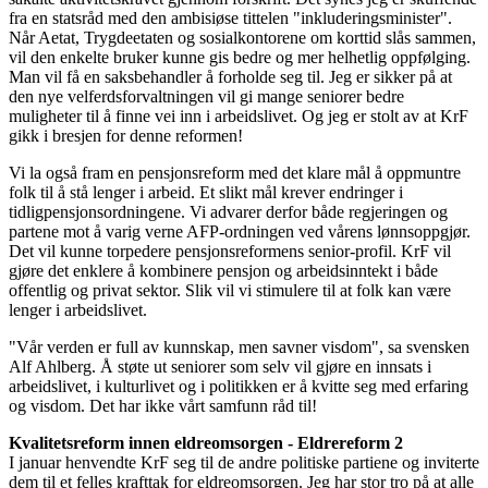
fra en statsråd med den ambisiøse tittelen "inkluderingsminister".
Når Aetat, Trygdeetaten og sosialkontorene om korttid slås sammen,
vil den enkelte bruker kunne gis bedre og mer helhetlig oppfølging.
Man vil få en saksbehandler å forholde seg til. Jeg er sikker på at
den nye velferdsforvaltningen vil gi mange seniorer bedre
muligheter til å finne vei inn i arbeidslivet. Og jeg er stolt av at KrF
gikk i bresjen for denne reformen!
Vi la også fram en pensjonsreform med det klare mål å oppmuntre
folk til å stå lenger i arbeid. Et slikt mål krever endringer i
tidligpensjonsordningene. Vi advarer derfor både regjeringen og
partene mot å varig verne AFP-ordningen ved vårens lønnsoppgjør.
Det vil kunne torpedere pensjonsreformens senior-profil. KrF vil
gjøre det enklere å kombinere pensjon og arbeidsinntekt i både
offentlig og privat sektor. Slik vil vi stimulere til at folk kan være
lenger i arbeidslivet.
"Vår verden er full av kunnskap, men savner visdom", sa svensken
Alf Ahlberg. Å støte ut seniorer som selv vil gjøre en innsats i
arbeidslivet, i kulturlivet og i politikken er å kvitte seg med erfaring
og visdom. Det har ikke vårt samfunn råd til!
Kvalitetsreform innen eldreomsorgen - Eldrereform 2
I januar henvendte KrF seg til de andre politiske partiene og inviterte
dem til et felles krafttak for eldreomsorgen. Jeg har stor tro på at alle