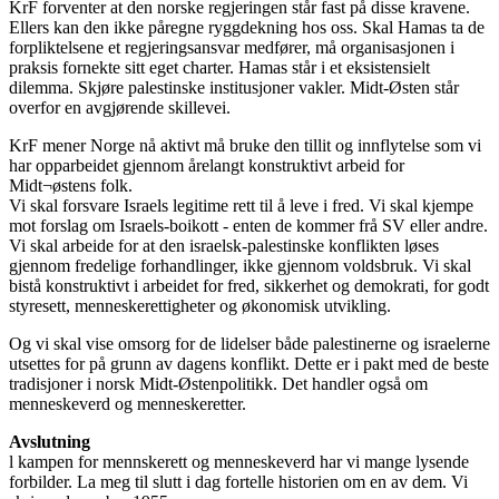
KrF forventer at den norske regjeringen står fast på disse kravene.
Ellers kan den ikke påregne ryggdekning hos oss. Skal Hamas ta de
forpliktelsene et regjeringsansvar medfører, må organisasjonen i
praksis fornekte sitt eget charter. Hamas står i et eksistensielt
dilemma. Skjøre palestinske institusjoner vakler. Midt-Østen står
overfor en avgjørende skillevei.
KrF mener Norge nå aktivt må bruke den tillit og innflytelse som vi
har opparbeidet gjennom årelangt konstruktivt arbeid for
Midt¬østens folk.
Vi skal forsvare Israels legitime rett til å leve i fred. Vi skal kjempe
mot forslag om Israels-boikott - enten de kommer frå SV eller andre.
Vi skal arbeide for at den israelsk-palestinske konflikten løses
gjennom fredelige forhandlinger, ikke gjennom voldsbruk. Vi skal
bistå konstruktivt i arbeidet for fred, sikkerhet og demokrati, for godt
styresett, menneskerettigheter og økonomisk utvikling.
Og vi skal vise omsorg for de lidelser både palestinerne og israelerne
utsettes for på grunn av dagens konflikt. Dette er i pakt med de beste
tradisjoner i norsk Midt-Østenpolitikk. Det handler også om
menneskeverd og menneskeretter.
Avslutning
l kampen for mennskerett og menneskeverd har vi mange lysende
forbilder. La meg til slutt i dag fortelle historien om en av dem. Vi