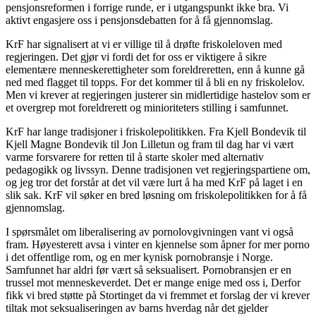
pensjonsreformen i forrige runde, er i utgangspunkt ikke bra. Vi
aktivt engasjere oss i pensjonsdebatten for å få gjennomslag.
KrF har signalisert at vi er villige til å drøfte friskoleloven med
regjeringen. Det gjør vi fordi det for oss er viktigere å sikre
elementære menneskerettigheter som foreldreretten, enn å kunne gå
ned med flagget til topps. For det kommer til å bli en ny friskolelov.
Men vi krever at regjeringen justerer sin midlertidige hastelov som er
et overgrep mot foreldrerett og minioriteters stilling i samfunnet.
KrF har lange tradisjoner i friskolepolitikken. Fra Kjell Bondevik til
Kjell Magne Bondevik til Jon Lilletun og fram til dag har vi vært
varme forsvarere for retten til å starte skoler med alternativ
pedagogikk og livssyn. Denne tradisjonen vet regjeringspartiene om,
og jeg tror det forstår at det vil være lurt å ha med KrF på laget i en
slik sak. KrF vil søker en bred løsning om friskolepolitikken for å få
gjennomslag.
I spørsmålet om liberalisering av pornolovgivningen vant vi også
fram. Høyesterett avsa i vinter en kjennelse som åpner for mer porno
i det offentlige rom, og en mer kynisk pornobransje i Norge.
Samfunnet har aldri før vært så seksualisert. Pornobransjen er en
trussel mot menneskeverdet. Det er mange enige med oss i, Derfor
fikk vi bred støtte på Stortinget da vi fremmet et forslag der vi krever
tiltak mot seksualiseringen av barns hverdag når det gjelder