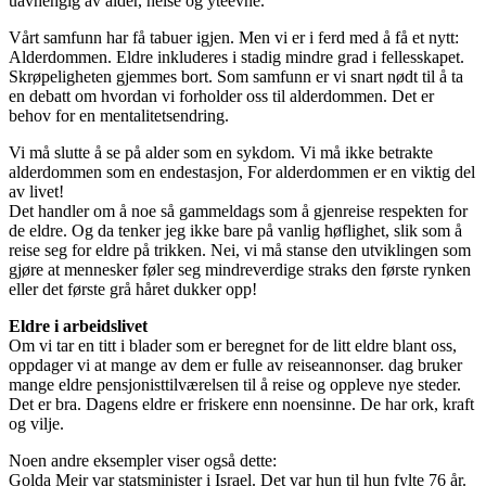
uavhengig av alder, helse og yteevne.
Vårt samfunn har få tabuer igjen. Men vi er i ferd med å få et nytt:
Alderdommen. Eldre inkluderes i stadig mindre grad i fellesskapet.
Skrøpeligheten gjemmes bort. Som samfunn er vi snart nødt til å ta
en debatt om hvordan vi forholder oss til alderdommen. Det er
behov for en mentalitetsendring.
Vi må slutte å se på alder som en sykdom. Vi må ikke betrakte
alderdommen som en endestasjon, For alderdommen er en viktig del
av livet!
Det handler om å noe så gammeldags som å gjenreise respekten for
de eldre. Og da tenker jeg ikke bare på vanlig høflighet, slik som å
reise seg for eldre på trikken. Nei, vi må stanse den utviklingen som
gjøre at mennesker føler seg mindreverdige straks den første rynken
eller det første grå håret dukker opp!
Eldre i arbeidslivet
Om vi tar en titt i blader som er beregnet for de litt eldre blant oss,
oppdager vi at mange av dem er fulle av reiseannonser. dag bruker
mange eldre pensjonisttilværelsen til å reise og oppleve nye steder.
Det er bra. Dagens eldre er friskere enn noensinne. De har ork, kraft
og vilje.
Noen andre eksempler viser også dette:
Golda Meir var statsminister i Israel. Det var hun til hun fylte 76 år.