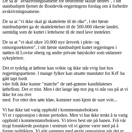
De sa at "avskrivningssatsene for bedriftene skulle bedres", l sitt
statsbudsjett fjernet de Bondevik-regjeringens forslag om å forbedre
avskrivningssatsene.
De sa at "vi ikke skal gi skattelette til de rike", l det første
statsbudsjettet ga de skattelettelser til de 500.000 rikeste landet,
samtidig som de kuttet i lettelsene til de med lave inntekter.
De sa at "vi skal sikre 10.000 nye årsverk i pleie- og
omsorgssektoren", l sitt første statsbudsjett kuttet regjeringen i
støtten til Lovise nberg og andre private høyskoler som utdanner
sykepleiere.
Det er tydelig at løftene kan svikte og ikke står evig fast hos
regjeringspartiene. l mange fylker kan utsatte mandater for KrF ha
gått tapt fordi
våre folk ikke kunne "matche" de rød-grønne kandidatenes
løfteflom. Det er trist. Men i det lange løp tror jeg vi står oss på at vi
ikke lot oss rive
med. For etter den søte kløe, kommer som kjent de sure svie...
Vi har ikke tatt varig opphold i kommentatorboksen
Vi er i opposisjon i denne perioden. Men vi har ikke tenkt å ta varig
opphold i kommentatorboksen. Vi trives best ute på banen. Frå vår
trygt forankrede posisjon i sentrum vil vi gjerne være med på å
forme politikken. Vi står sammen med øvrig opposisjon når det er