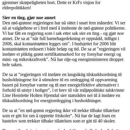
gjemmer skrøpeligheten bort. Dette er KrFs visjon for
eldrepolitikken!
Sier en ting, gjør noe annet
Den rød-grønne regjeringen har nå sittet i snart fem måneder. Vi ser
nå at valgløftene er i ferd med å innhente de rød-grønne politikerne.
Vi har fått en regjering som i sak etter sak sier en ting - og gjør noe
annet. De sa at "når full barnehagedekning er oppnådd, tidligst i
2008, skal kontantstøtten legges om". I budsjettet for 2006 blir
kontantstøtten redusert i både beløp og tid. De sa at "regjeringen vil
innføre et pliktig grønt sertifikatmarked for ny fornybar energi og
mini- og mikrokraftverk". Nå har olje-og energiministeren droppet
hele saken.
De sa at "regjeringen vil innføre en langsiktig tilskuddsordning til
husholdningene for å stimulere til en omlegging til oppvarming
basert på fornybar varme og til mer energieffektive alternativer i
forhold til utstyr i boliger", l et brev til vår miljøpolitiske talskvinne
Line Henriette Holten Hjemdal sier statsråden nei til å innføre en
tilskuddsordning for energiomlegging i husholdninger.
De sa at "en rød-grønn regjering ikke vil trekke tilbake tillatelser
som er gitt for om å opprette friskoler". Nå har de lagt fram en
hastelov som trekker tilbake tillatelsen som er gitt til 40 skoler.