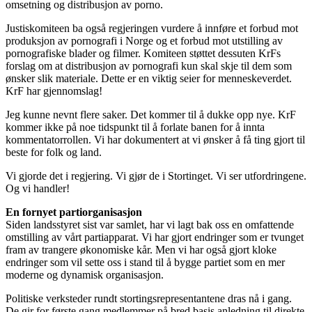
omsetning og distribusjon av porno.
Justiskomiteen ba også regjeringen vurdere å innføre et forbud mot
produksjon av pornografi i Norge og et forbud mot utstilling av
pornografiske blader og filmer. Komiteen støttet dessuten KrFs
forslag om at distribusjon av pornografi kun skal skje til dem som
ønsker slik materiale. Dette er en viktig seier for menneskeverdet.
KrF har gjennomslag!
Jeg kunne nevnt flere saker. Det kommer til å dukke opp nye. KrF
kommer ikke på noe tidspunkt til å forlate banen for å innta
kommentatorrollen. Vi har dokumentert at vi ønsker å få ting gjort til
beste for folk og land.
Vi gjorde det i regjering. Vi gjør de i Stortinget. Vi ser utfordringene.
Og vi handler!
En fornyet partiorganisasjon
Siden landsstyret sist var samlet, har vi lagt bak oss en omfattende
omstilling av vårt partiapparat. Vi har gjort endringer som er tvunget
fram av trangere økonomiske kår. Men vi har også gjort kloke
endringer som vil sette oss i stand til å bygge partiet som en mer
moderne og dynamisk organisasjon.
Politiske verksteder rundt stortingsrepresentantene dras nå i gang.
De gir for første gang medlemmer på bred basis anledning til direkte