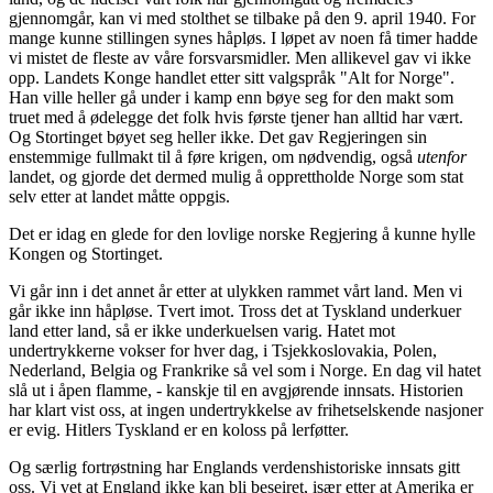
gjennomgår, kan vi med stolthet se tilbake på den 9. april 1940. For
mange kunne stillingen synes håpløs. I løpet av noen få timer hadde
vi mistet de fleste av våre forsvarsmidler. Men allikevel gav vi ikke
opp. Landets Konge handlet etter sitt valgspråk "Alt for Norge".
Han ville heller gå under i kamp enn bøye seg for den makt som
truet med å ødelegge det folk hvis første tjener han alltid har vært.
Og Stortinget bøyet seg heller ikke. Det gav Regjeringen sin
enstemmige fullmakt til å føre krigen, om nødvendig, også
utenfor
landet, og gjorde det dermed mulig å opprettholde Norge som stat
selv etter at landet måtte oppgis.
Det er idag en glede for den lovlige norske Regjering å kunne hylle
Kongen og Stortinget.
Vi går inn i det annet år etter at ulykken rammet vårt land. Men vi
går ikke inn håpløse. Tvert imot. Tross det at Tyskland underkuer
land etter land, så er ikke underkuelsen varig. Hatet mot
undertrykkerne vokser for hver dag, i Tsjekkoslovakia, Polen,
Nederland, Belgia og Frankrike så vel som i Norge. En dag vil hatet
slå ut i åpen flamme, - kanskje til en avgjørende innsats. Historien
har klart vist oss, at ingen undertrykkelse av frihetselskende nasjoner
er evig. Hitlers Tyskland er en koloss på lerføtter.
Og særlig fortrøstning har Englands verdenshistoriske innsats gitt
oss. Vi vet at England ikke kan bli beseiret, især etter at Amerika er