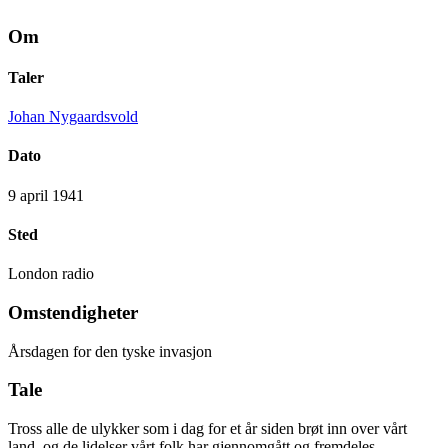
Om
Taler
Johan Nygaardsvold
Dato
9 april 1941
Sted
London radio
Omstendigheter
Årsdagen for den tyske invasjon
Tale
Tross alle de ulykker som i dag for et år siden brøt inn over vårt
land, og de lidelser vårt folk har gjennomgått og fremdeles