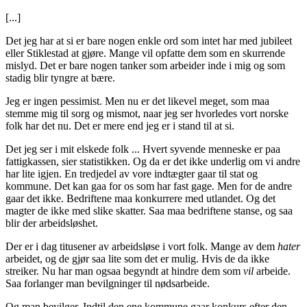
[...]
Det jeg har at si er bare nogen enkle ord som intet har med jubileet
eller Stiklestad at gjøre. Mange vil opfatte dem som en skurrende
mislyd. Det er bare nogen tanker som arbeider inde i mig og som
stadig blir tyngre at bære.
Jeg er ingen pessimist. Men nu er det likevel meget, som maa
stemme mig til sorg og mismot, naar jeg ser hvorledes vort norske
folk har det nu. Det er mere end jeg er i stand til at si.
Det jeg ser i mit elskede folk ... Hvert syvende menneske er paa
fattigkassen, sier statistikken. Og da er det ikke underlig om vi andre
har lite igjen. En tredjedel av vore indtægter gaar til stat og
kommune. Det kan gaa for os som har fast gage
.
Men for de andre
gaar det ikke. Bedriftene maa konkurrere med utlandet. Og det
magter de ikke med slike skatter. Saa maa bedriftene stanse, og saa
blir der arbeidsløshet.
Der er i dag titusener av arbeidsløse i vort folk. Mange av dem
hater
arbeidet, og de gjør saa lite som det er mulig. Hvis de da ikke
streiker. Nu har man ogsaa begyndt at hindre dem som
vil
arbeide.
Saa forlanger man bevilgninger til nødsarbeide.
Og man bevilger. Indtil den ene kommune gaar konkurs efter den