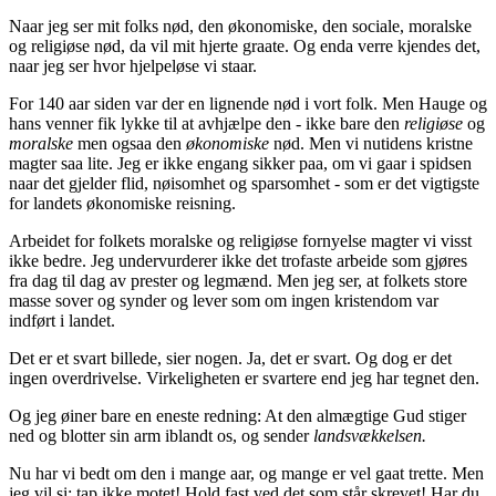
Naar jeg ser mit folks nød, den økonomiske, den sociale, moralske
og religiøse nød, da vil mit hjerte graate. Og enda verre kjendes det,
naar jeg ser hvor hjelpeløse vi staar.
For 140 aar siden var der en lignende nød i vort folk. Men Hauge og
hans venner fik lykke til at avhjælpe den - ikke bare den
religiøse
og
moralske
men ogsaa den
økonomiske
nød. Men vi nutidens kristne
magter saa lite. Jeg er ikke engang sikker paa, om vi gaar i spidsen
naar det gjelder flid, nøisomhet og sparsomhet - som er det vigtigste
for landets økonomiske reisning.
Arbeidet for folkets moralske og religiøse
fornyelse magter vi visst
ikke bedre. Jeg undervurderer ikke det trofaste arbeide som gjøres
fra dag til dag av prester og legmænd. Men jeg ser, at folkets store
masse sover og synder og lever som om ingen kristendom var
indført i landet.
Det er et svart billede, sier nogen. Ja, det er svart. Og dog er det
ingen overdrivelse. Virkeligheten er svartere end jeg har tegnet den.
Og jeg øiner bare en eneste redning: At den almægtige Gud stiger
ned og blotter sin arm iblandt os, og sender
landsvækkelsen.
Nu har vi bedt om den i mange aar, og mange er vel gaat trette. Men
jeg vil si: tap ikke motet! Hold fast ved det som står skrevet! Har du