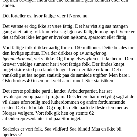
anden.
Dét forteller os, hvor fattige vi er i Norge nu.
Det værste er dog ikke at være fattig. Det har vist sig saa mangen
gang at et fattig folk kan reise sig igjen av fattigdom og nød. Verre er
det at folket ikke lenger er hverken nøisomt, sparsomt eller flittig.
Vort fattige folk drikker aarlig for ca. 160 millioner. Dette betales for
den lovlige spiritus. Hva der drikkes op av
smuglet
og
hjemmebrændt
, vet vi ikke.
Og fornøielsessyken er ikke bedre. Den
kræver vældige summer her i vort fattige folk. Der findes knapt
noget større sted paa landet lenger hvor der ikke er kino. Det er
vanskelig at faa nogen statistik paa de samlede utgifter. Men bare i
Oslo brukes 40 tusen pr. kveld aaret rundt. Sier statistiken!
Det største politiske parti i landet, Arbeiderpartiet, har sat
revolusjonen op paa sit program. Dets ledere har utvetydig sagt at de
vil slaass uforsonlig med lutherdommen og andre fordummende
sekter. Det er klar tale. Og dog fik dette parti de fleste stemmer av
Norges vælgere. Vort folk gik hen og stemte 62
arbeiderrepresentanter ind paa Stortinget.
Saaledes er vort folk. Saa vildført! Saa blindt! Maa en ikke bli
hjertesyk?