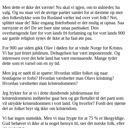
Men dette er ikke det værste! Nu skal vi igjen, om to måneder, ha
valg. Og nu staar vel de øvrige partier samlet for at dæmme op mot
den folkeulykke som fra Rusland vælter ind over vort folk? Nei,
splittet staar de! Ikke engang listeforbund er det mulig at opnaa. Saa
nærsynte er de! De ser bare sine smaa partisaker. Den
overhængende fare for vort lands fri forfatning og for vort lands 900
aar gamle religion synes de ikke at ha faat øie paa.
For 900 aar siden gikk Olav i døden for at vinde Norge for Kristus.
Vi har just feiret jubileum. Deltagelsen har vært imponerende. Og
interessen over det hele land har vært enestaaende. Mange tyder
dette som et varsel om en ny tid.
Men jeg er nødt til at spørre: Hvordan stiller folket sig naar
festdagene er forbi? Hvordan værdsetter man Olavs kristning?
Hvordan værdsetter man kristendommen?
Jeg frykter for at vi i dette dundrende jubileumsaar for
kristendommens indførelse gaar hen og gir flertallet til det parti som
vil utrydde kristendommen i vort land. Og hvorfor? Fordi den største
del av folket bryr sig ikke om kristendom.
Vi har ingen statistikk. Men vi maa frygte for at 75 % er likegyldige.
Gud behøver vi ikke at ta noget hensyn til, sier det norske folk, efter