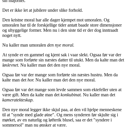
sin majoritet.
Det er ikke let at jubilere under slike forhold.
Den kristne moral har alle dager kjempet mot umoralen. Og
umoralen har til de forskjellige tider antatt baade store dimensjoner
og uhyggelige former. Men nu i den siste tid er der dog inntraadt
noget nytt.
Nu kaller man umoralen
den nye moral.
At synde er en gammel og kjent sak i vaar slekt. Ogsaa før var der
mange som forførte sin næstes datter til utukt. Men da kalte man det
løslevnet.
Nu kaller man det den nye moral.
Ogsaa før var der mange som forførte sin næstes hustru. Men da
kalte man det
hor.
Nu kaller man det den nye moral.
Ogsaa før var det mange som levde sammen som ektefeller uten at
være gift. Men da kalte man det
konkubinat.
Nu kaller man det
kameratekteskap.
Den nye moral legger ikke skjul paa, at den vil hjelpe menneskene
til at "synde med glade øine". Og mens synderen før skjulte sig i
mørket, av en naturlig og løfterik blusel, saa er det "syndere i
sommersol" man nu ønsker at være.