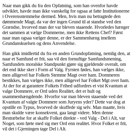
Naar man gikk du fra den Opfatning, som han ovenfor havde
udviklet, havde man ikke vanskelig for ogsaa at fatte Institutionerne
i Overensstemmelse dermed. Men, hvis man nu betragtede den
dømmende Magt, da var der ingen Grund til at standse ved den
Grændse, hvorved man der var bleven staaende. Hvorledes hænger
det sammen at vælge Dommerne, men ikke Rettens Chef? Først
naar man ogsaa vælger denne, er der Sammenhæng imellem
Grundanskuelsen og dens Anvendelse.
Han gikk imidlertid du fra en anden Grundopfatning, nemlig den, at
naar et Samfund er frit, saa vil den fornuftige Samfundsmening,
Samfundets moralske Standpunkt gjøre sig gjældende overalt, om
det end ikke sker i Form af Valg. Fyrsten fødes, han vælges ikke,
men alligevel har Folkets Stemme Magt over ham. Dommeren
bestikkes, han vælges ikke, men alligevel har Folket Mgt over ham.
At der for at garantere Folkets Frihed udfordres et vist Kvantum at
valge Dommere, er Ord uden Realitet, det er hult og
usammenhængdende. Hvorfor var man bleven staaende ved det
Kvantum af valgte Dommere som Juryens yder? Dette var dog at
opstille en Typus, hvorved de skuffede sig selv. Man maatte, hvis
man skulde være konsekvent, gaa langt videre. Men denne
Bestræbelse for at skaffe Folket direkte - ved Valg - Del i Alt, var
Noget, som førte med sig mer Ord enn realitet. Hvor Folket er frit,
vil det i Gjerningen tage Del i Alt.