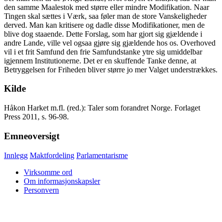
den samme Maalestok med større eller mindre Modifikation. Naar
Tingen skal sættes i Værk, saa føler man de store Vanskeligheder
derved. Man kan kritisere og dadle disse Modifikationer, men de
blive dog staaende. Dette Forslag, som har gjort sig gjældende i
andre Lande, ville vel ogsaa gjøre sig gjældende hos os. Overhoved
vil i et frit Samfund den frie Samfundstanke ytre sig umiddelbar
igjennem Institutionerne. Det er en skuffende Tanke denne, at
Betryggelsen for Friheden bliver større jo mer Valget understrækkes.
Kilde
Håkon Harket m.fl. (red.): Taler som forandret Norge. Forlaget
Press 2011, s. 96-98.
Emneoversigt
Innlegg
Maktfordeling
Parlamentarisme
Virksomme ord
Om informasjonskapsler
Personvern