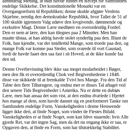
almindelig Mening, at man havde funnet en Recept for Samfundets
endelige Skikkelse. Det konstitutionelle Monarki var en
Overgangsreform til Republiken; denne skulde afgjøre Verdens
Skjæbne, nemlig den demokratiske Republikk, hvor Tallet de 51 af
100 skulde igjennem Valg udøve den lovgivende, dømmende og
exekutive Magt. Denne Lære medfører en overordentlig Fordel:
Den er nem at lære, den kan tilegnes paa 2 Minutter. Men han
maatte tilstaa, at han aldrig havde stolet synderlig paa den. Blant de
Folk, han kjendte, var der imidlertid Mange, som troede paa den, og
mange Folk var komne paa Steder, som svarede til vort Gaustad,
fordi de havde faaet den saa fast i sit Hoved, at de ikke kunde faa
den ud.
Denne Overbevisning blev ikke saa meget modarbeidet i Bøger,
men den fik et overordentlig Chok ved Begivenhederne i 1848.
disse var skikkede til at fremkalde Tvivl hos Mange. Fra den Tid af
Tabte den flere Tilhængere, og endnu mer er disses Tal aftaget ved
den senere Tids Begivenheder i Amerika. Nu er dette en dubiøs
Lære, men han ansaa det som vist, at den endnu dvælede i Hjertet
hos mange af dem, som havde dannet sig en præformeret Tanke om
Samfundets endelige Form, Vanskeligheden i denne Henseende
ligger ikke deri, at finde Noget, som vinder de Flestes Bifald.
Vanskeligheden er at finde Noget, som kan blive staaende; hvis Alle
gjorde Ret, var det ingen Sag, men da det nu engang ikke er saa, er
Opgaven den, at finde en Form, som har tilstrækkelig Stabilitet.