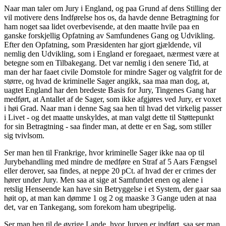
Naar man taler om Jury i England, og paa Grund af dens Stilling der
vil motivere dens Indførelse hos os, da havde denne Betragtning for
ham noget saa lidet overbevisende, at den maatte hvile paa en
ganske forskjellig Opfatning av Samfundenes Gang og Udvikling.
Efter den Opfatning, som Præsidenten har gjort gjældende, vil
nemlig den Udvikling, som i England er foregaaet, nærmest være at
betegne som en Tilbakegang. Det var nemlig i den senere Tid, at
man der har faaet civile Domstole for mindre Sager og valgfrit for de
større, og hvad de kriminelle Sager angikk, saa maa man dog, at,
uagtet England har den bredeste Basis for Jury, Tingenes Gang har
medført, at Antallet af de Sager, som ikke afgjøres ved Jury, er voxet
i høi Grad. Naar man i denne Sag saa hen til hvad det virkelig passer
i Livet - og det maatte unskyldes, at man valgt dette til Støttepunkt
for sin Betragtning - saa finder man, at dette er en Sag, som stiller
sig tvivlsom.
Ser man hen til Frankrige, hvor kriminelle Sager ikke naa op til
Jurybehandling med mindre de medføre en Straf af 5 Aars Fængsel
eller derover, saa findes, at neppe 20 pCt. af hvad der er crimes der
hører under Jury. Men saa at sige at Samfundet enen og alene i
retslig Henseende kan have sin Betryggelse i et System, der gaar saa
høit op, at man kan dømme 1 og 2 og maaske 3 Gange uden at naa
det, var en Tankegang, som forekom ham ubegripelig.
Ser man hen til de øvrige Lande, hvor Juryen er indført, saa ser man