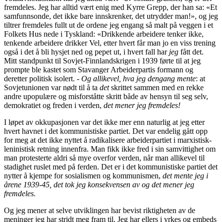
fremdeles. Jeg har alltid vært enig med Kyrre Grepp, der han sa: «Et
samfunnsonde, det ikke bare innskrenker, det utrydder man!», og jeg
tiltrer fremdeles fullt ut de ordene jeg engang så malt på veggen i et
Folkets Hus nede i Tyskland: «Drikkende arbeidere tenker ikke,
tenkende arbeidere drikker Vel, etter hvert får man jo en viss trening
også i det å bli hysjet ned og pepet ut, i hvert fall har
jeg
fått det.
Mitt standpunkt til Sovjet-Finnlandskrigen i 1939 førte til at jeg
prompte ble kastet som Stavanger Arbeiderpartis formann og
deretter politisk isolert. -
Og allikevel, hva jeg dengang mente
: at
Sovjet­unionen var nødt til å ta
det
skrittet sammen med en rekke
andre upopulære og misforståtte skritt både av hensyn til seg selv,
demokratiet og freden i verden,
det mener jeg fremdeles!
I løpet av okkupasjonen var det ikke mer enn naturlig at jeg etter
hvert havnet i det kommunistiske partiet. Det var endelig gått opp
for meg at det ikke nyttet å radikalisere arbeiderpartiet i marxistisk-
leninistisk retning innenfra. Man fikk ikke fred i sin samvittighet om
man protesterte aldri så mye overfor verden, når man allikevel til
stadighet ruslet med på ferden. Det er i det kommunistiske partiet det
nytter å kjempe for sosialismen og kommunismen,
det mente jeg i
årene 1939-45, det tok jeg konsekvensen av og det mener jeg
fremdeles.
Og jeg mener at selve utviklingen har bevist riktigheten av de
meninger jeg har stridt meg fram til. Jeg har ellers i yrkes og embeds