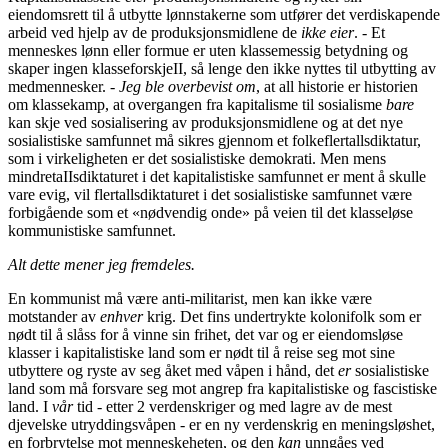
eiendomsrett til å utbytte lønnstakerne som utfører det verdiskapende
arbeid ved hjelp av de produksjonsmidlene de
ikke eier
. - Et
menneskes lønn eller formue er uten klassemessig betydning og
skaper ingen klasseforskjeII, så lenge den ikke nyttes til utbytting av
medmennesker. -
Jeg ble overbevist om
, at all historie er historien
om klassekamp, at overgangen fra kapitalisme til sosialisme
bare
kan skje ved sosialisering av produksjonsmidlene og at det nye
sosialistiske samfunnet må sikres gjennom et folkeflertallsdiktatur,
som i virkeligheten er det sosialistiske demokrati. Men mens
mindretaIIsdiktaturet i det kapitalistiske samfunnet er ment å skulle
vare evig, vil flertallsdiktaturet i det sosialistiske samfunnet være
forbigående som et «nødvendig onde» på veien til det klasseløse
kommunistiske samfunnet.
Alt dette mener jeg fremdeles.
En kommunist må være anti-militarist, men kan ikke være
motstander av
enhver
krig. Det fins undertrykte kolonifolk som er
nødt til å slåss for å vinne sin frihet, det var og er eiendomsløse
klasser i kapitalistiske land som er nødt til å reise seg mot sine
utbyttere og ryste av seg åket med våpen i hånd, det
er
sosialistiske
land som må forsvare seg mot angrep fra kapitalistiske og fascistiske
land. I
vår
tid - etter 2 verdenskriger og med lagre av de mest
djevelske utryddingsvåpen - er en ny verdenskrig en meningsløshet,
en forbrytelse mot menneskeheten, og den
kan
unngåes ved