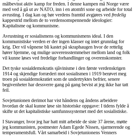
målbevisst aktiv kamp for freden. I denne kampen må Norge være
med ved å gå ut av NATO, inn i en atomfri sone og arbeide for total
avrusting. I dag kan og bør verdens framtid avgjøres ved
fredelig
kappestrid mellom de to verdensomspennende ideologier:
Kapitalisme og kommunisme.
Avrustning er sosialismens og kommunismens ideal. I den
kommunistiske verden er der ingen klasser og intet grunnlag for
krig. Der vil våpnene bli kastet på skraphaugen hvor de rettelig
hører hjemme, og mulige uoverensstemmelser mellom land og folk
vil kunne løses ved fredelige forhandlinger og overenskomster.
Det tyske sosialdemokratis sjåvinisme i den første verdenskrigen
1914 og skjendige forræderi mot sosialismen i 1919 berøvet meg
troen på sosialdemokratiet som de undertryktes befrier, senere
begivenheter har dessverre gang på gang bevist at jeg ikke har tatt
feil.
Sovjetunionen derimot har vist håndens og åndens arbeidere
hvordan de skal kunne løse sin historiske oppgave: I tidens fylde å
skifte ut det kapitalistiske samfunnssystemet med det sosialistiske.
I Stavanger, hvor jeg har hatt mitt arbeide de siste 37 årene, møtte
jeg kommunisten, postmester Adam Egede Nissen, sjarmerende og
temperamentsfull. Vårt samarbeid i Sovjetunionens Venners