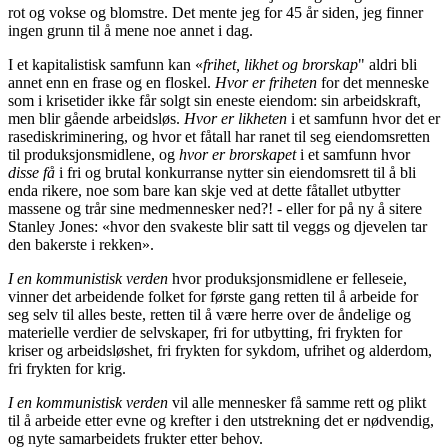
rot og vokse og blomstre. Det mente jeg for 45 år siden, jeg finner
ingen grunn til å mene noe annet i dag.
I et kapitalistisk samfunn kan «
frihet, likhet og brorskap
" aldri bli
annet enn en frase og en floskel.
Hvor er friheten
for det menneske
som i krisetider ikke får solgt sin eneste eiendom: sin arbeidskraft,
men blir gående arbeidsløs.
Hvor er likheten
i et samfunn hvor det er
rasediskriminering, og hvor et fåtall har ranet til seg eiendomsretten
til produksjonsmidlene, og
hvor er brorskapet
i et samfunn hvor
disse få
i fri og brutal konkurranse nytter sin eiendomsrett til å bli
enda rikere, noe som bare kan skje ved at dette fåtallet utbytter
massene og trår sine medmennesker ned?! - eller for på ny å sitere
Stanley Jones: «hvor den svakeste blir satt til veggs og djevelen tar
den bakerste i rekken».
I en kommunistisk verden
hvor produksjonsmidlene er felleseie,
vinner det arbeidende folket for første gang retten til å arbeide for
seg selv til alles beste, retten til å være herre over de åndelige og
materielle verdier de selvskaper, fri for utbytting, fri frykten for
kriser og arbeidsløshet, fri frykten for sykdom, ufrihet og alderdom,
fri frykten for krig.
I en kommunistisk verden
vil alle mennesker få samme rett og plikt
til å arbeide etter evne og krefter i den utstrekning det er nødvendig,
og nyte samarbeidets frukter etter behov.