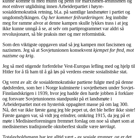
kunne komme til med munn og penn for marxismen-leninismen og
mot
enhver utglidning innen Arbeiderpartiet i høyre­
sosialdemokratisk retning, bl.a. på samtlige landsmøter i partiet og
ungdomsfylkingen.
Og her kommer feilvurderingen
: Jeg innbilte
meg for ramme alvor at denne kampen skulle lykkes trass i at jeg
ikke kunne unngå å se, at selv om partiprogrammet var aldri så
revolusjonært, så ble praksis mer og mer reformistisk.
Som den viktigste oppgaven utad så jeg kampen mot fascismen og
nazismen. Jeg så at Sovjetunionen konsekvent
kjempet for fred, mot
nazisme og krig
.
Jeg så med stigende forferdelse Vest-Europas lefling med og hjelp til
Hitler for å få ham til å gå løs på verdens eneste sosialistiske stat.
Og verst av alt: de sosialdemokratiske partiene fulgte med på denne
dødsferden, som her i Norge kulminerte i sovjethetsen under Sovjet-
Finnlandskrigen i 1939, hvor jeg hadde den harde jobben å forklare
og forsvare Sovjetunionens standpunkt på et landsmøte i
Arbeiderpartiet mot en hysterisk oppagitert masse på om lag 300.
Nå, det var ikke første gang jeg ble pepet ut, det ble heller ikke siste!
Første gangen var, så vidt jeg erindrer, omkring 1915, da jeg på et
møte i Medisinerforeningen fremmet forslag om noe så uhørt som at
medisinernes tradisjonelle oktober­fest skulle være
tørrlagt
.
Totalavholdsmann har jeg alltid vært - av sosiale grunner, og er det