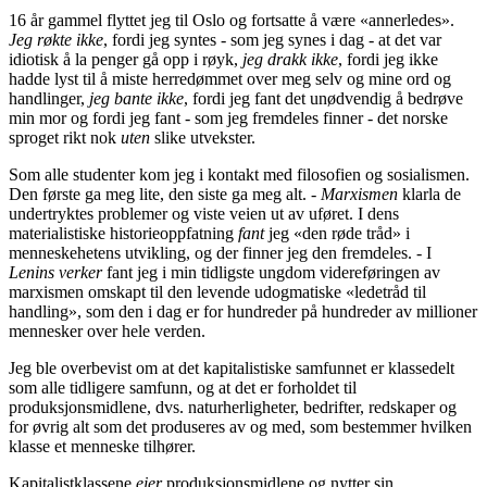
16 år gammel flyttet jeg til Oslo og fortsatte å være «annerledes».
Jeg røkte ikke
, fordi jeg syntes - som jeg synes i dag - at det var
idiotisk å la penger gå opp i røyk,
jeg drakk ikke
, fordi jeg ikke
hadde lyst til å miste herredømmet over meg selv og mine ord og
handlinger,
jeg bante ikke
, fordi jeg fant det unødvendig å bedrøve
min mor og fordi jeg fant - som jeg fremdeles finner - det norske
sproget rikt nok
uten
slike utvekster.
Som alle studenter kom jeg i kontakt med filosofien og sosialismen.
Den første ga meg lite, den siste ga meg alt. -
Marxismen
klarla de
undertryktes problemer og viste veien ut av uføret. I dens
materialistiske historieoppfatning
fant
jeg «den røde tråd» i
menneskehetens utvikling, og der finner jeg den fremdeles. - I
Lenins verker
fant jeg i min tidligste ungdom videreføringen av
marxismen omskapt til den levende udogmatiske «ledetråd til
handling», som den i dag er for hundreder på hundreder av millioner
mennesker over hele verden.
Jeg ble overbevist om at det kapitalistiske samfunnet er klassedelt
som alle tidligere samfunn, og at det er forholdet til
produksjonsmidlene, dvs. naturherligheter, bedrifter, redskaper og
for øvrig alt som det produseres av og med, som bestemmer hvilken
klasse et menneske tilhører.
Kapitalistklassene
eier
produksjonsmidlene og nytter sin