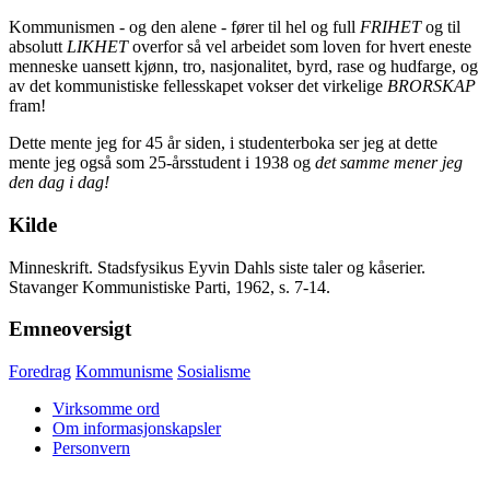
Kommunismen - og den alene - fører til hel og full
FRIHET
og til
absolutt
LIKHET
overfor så vel arbeidet som loven for hvert eneste
menneske uansett kjønn, tro, nasjonalitet, byrd, rase og hudfarge, og
av det kommunistiske fellesskapet vokser det virkelige
BRORSKAP
fram!
Dette mente jeg for 45 år siden, i studenterboka ser jeg at dette
mente jeg også som 25-årsstudent i 1938 og
det samme mener jeg
den dag i dag!
Kilde
Minneskrift. Stadsfysikus Eyvin Dahls siste taler og kåserier.
Stavanger Kommunistiske Parti, 1962, s. 7-14.
Emneoversigt
Foredrag
Kommunisme
Sosialisme
Virksomme ord
Om informasjonskapsler
Personvern