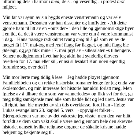
utforming dels i harmoni
med
, dels - og vesentlig - i protest
mot
miljøet.
Min far var sønn av sin bygds eneste venstremann og var selv
venstremann. Dessuten var han dissenter og innflytter. - Alt dette
gjorde ham til litt av en «outsider» i den lille og gjennomsiktige byen
i en tid, da det å være venstremann var verre enn å være kommunist
i dag. - Hans trassige radikalitet tvang
meg
til å gå som en av de
meget få i 17. mai-tog med
rent
flagg før flagget, og mitt flagg ble
ødelagt, og
jeg
fikk mine 17. mai-pryl av «sillesalaten»s tilhengere. -
Senere nedigjennom livet har jeg aldri hatt synderlig tilovers
hverken for 17. mai eller sill, ennsi sillesalat! Kan noen egentlig
forundre seg over
det
?!
Min mor lærte meg tidlig å lese. - Jeg hadde pløyet igjennom
Familiebibelen og en rekke historiske romaner lenge før jeg enda var
skolemoden, og min interesse for historie har aldri forlatt meg. Men
følelse av å tilhøre dem som var «annerledes» og fikk svi for det, ga
meg tidlig samkjensle med alle som hadde lidt og led urett. Jesus var
all right, han ble myrdet av sin tids overklasse, fordi han - ifølge
Lukas evangelium 23. kapitel 5. vers - «oppviglet folket». -
Bjergprekenen var noe av det vakreste jeg visste, men den var blitt
forrådt av dem som vakt skulle være ned gjennom hele den skrevne
historie, uansett hvilke religiøse dogmer de såkalte kristne hadde
bekjent og bekjente seg til.