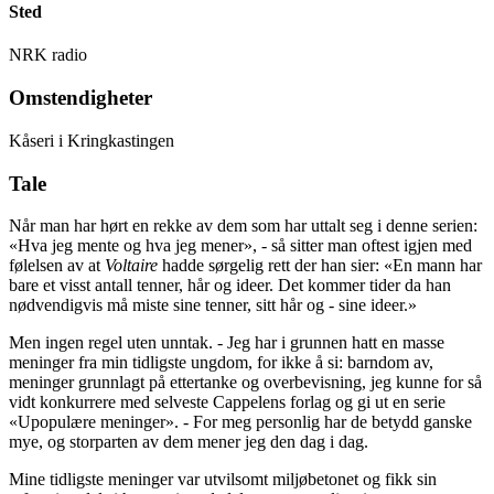
Sted
NRK radio
Omstendigheter
Kåseri i Kringkastingen
Tale
Når man har hørt en rekke av dem som har uttalt seg i denne se
rien:
«Hva jeg mente og hva jeg mener», - så sitter man oftest igjen med
følelsen av at
Voltaire
hadde sørgelig rett der han sier: «En mann har
bare et visst antall tenner, hår og ideer. Det kommer tider da han
nødvendigvis må miste sine tenner, sitt hår og - sine ideer.»
Men ingen regel uten unntak. - Jeg har i grunnen hatt en masse
meninger fra min tidligste ungdom, for ikke å si: barndom av,
meninger grunnlagt på ettertanke og overbevisning, jeg kunne for så
vidt konkurrere med selveste Cappelens forlag og gi ut en serie
«Upopulære meninger». - For meg personlig har de betydd ganske
mye, og storparten av dem mener jeg den dag i dag.
Mine tidligste meninger var utvilsomt miljøbetonet og fikk sin