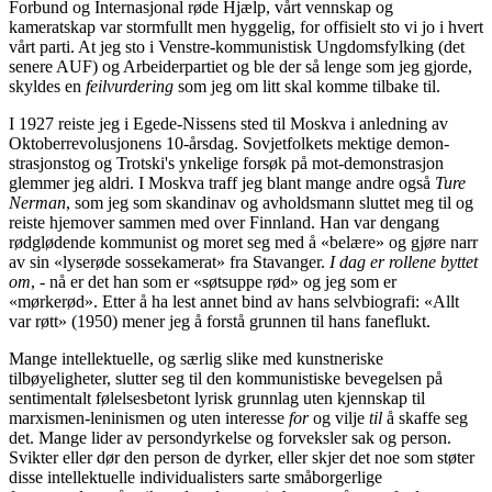
Forbund og Internasjonal røde Hjælp, vårt vennskap og
kameratskap var stormfullt men hyggelig, for offisielt sto vi jo i hvert
vårt parti. At jeg sto i Venstre-kommunistisk Ungdomsfylking (det
senere AUF) og Arbeiderpartiet og ble der så lenge som jeg gjorde,
skyldes en
feilvurdering
som jeg om litt skal komme tilbake til.
I 1927 reiste jeg i Egede-Nissens sted til Moskva i anledning av
Oktoberrevolusjonens 10-årsdag. Sovjetfolkets mektige demon­
strasjonstog og Trotski's ynkelige forsøk på mot-demonstrasjon
glemmer jeg aldri. I Moskva traff jeg blant mange andre også
Ture
Nerman
, som jeg som skandinav og avholdsmann sluttet meg til og
reiste hjemover sammen med over Finnland. Han var dengang
rødglødende kommunist og moret seg med å «belære» og gjøre narr
av sin «lyserøde sossekamerat» fra Stavanger.
I dag er rollene byttet
om
, - nå er det han som er «søtsuppe rød» og jeg som er
«mørkerød». Etter å ha lest annet bind av hans selvbiografi: «Allt
var røtt» (1950) mener jeg å forstå grunnen til hans faneflukt.
Mange intellektuelle, og særlig slike med kunstneriske
tilbøyeligheter, slutter seg til den kommunistiske bevegelsen på
sentimentalt følelsesbetont lyrisk grunnlag uten kjennskap til
marxismen-leninismen og uten interesse
for
og vilje
til
å skaffe seg
det. Mange lider av persondyrkelse og forveksler sak og person.
Svikter eller dør den person de dyrker, eller skjer det noe som støter
disse intellektuelle individualisters sarte småborgerlige