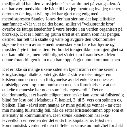
medfør alltid hatt den vanskjebne å se samfunnet på vrangsiden. At
det har vært medvirkende både til hva jeg mente og hva jeg mener,
derom er det ingen tvil, og det har gjort meg enig med
metodistpresten Stanley Jones der han sier om det kapitalistiske
samfunnet: «Når vi er på det beste, spiller vi "velgjørende bror"
overfor de fattige istedenfor å være brødre i en verden organisert på
brorskap. Det er i bunn og grunn urett at en mann som har penger,
dermed har rett til å skalte og valte og av­gjøre den Økonomiske
skjebne for dem av sine medmennesker som bare har hjerne og
muskler å yte til industrien. Forholdet trenger ikke barmhjertighet så
det kan mildnes, men rettferdighet så det kan forandres.» - Men
denne forandringen k an man bare oppnå gjennom kommunismen.
Det er ikke så mange ukene siden en kjent mann i denne serien i
kringkastinga uttalte at «det gis ikke 2 større motsetninger enn
kristendommen med sin forkynnelse av det enkelte menneskes
umistelige verdi og kommunismen med sin fornektelse av at det
enkelte menneske har noen som helst egenverdi." Det er
eiendommelig at et høytintelligent menneske kan være så fullstendig
blind for Jesu ord i Mathæus 7. kapitel, 3. til 5. vers om splinten og
bjelken. Han - såvel som mange av mine geistlige venner - tar etter
min mening fullstendig feil, når de setter kristendommen opp som et
alternativ til kommunismen. Den
sanne
kristendom har ikke
levevilkår i en verden der det enda fins kapitalisme. Først i en
kommunistisk verden vil den i tilfelle ha sjanse og mulighet for å slå