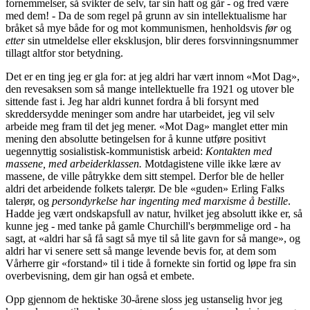
fornemmelser, så svikter de selv, tar sin hatt og går - og fred være
med dem! - Da de som regel på grunn av sin intellektualisme har
bråket så mye både for og mot kommunismen, henholdsvis
før
og
etter
sin utmeldelse eller eksklusjon, blir deres forsvinningsnummer
tillagt altfor stor betydning.
Det er en ting jeg er gla for: at jeg aldri har vært innom «Mot Dag»,
den revesaksen som så mange intellektuelle fra 1921 og utover ble
sittende fast i. Jeg har aldri kunnet fordra å bli forsynt med
skreddersydde meninger som andre har utarbeidet, jeg vil selv
arbeide meg fram til det jeg mener. «Mot Dag» manglet etter min
mening den absolutte betingelsen for å kunne utføre positivt
uegennyttig sosialistisk-kommunistisk arbeid:
Kontakten med
massene, med arbeiderklassen.
Motdagistene ville ikke lære av
massene, de ville påtrykke dem sitt stempel. Derfor ble de heller
aldri det arbeidende folkets talerør. De ble «guden» Erling Falks
talerør, og
persondyrkelse har ingenting med marxisme å bestille
.
Hadde jeg vært ondskapsfull av natur, hvilket jeg absolutt ikke er, så
kunne jeg - med tanke på gamle Churchill's berømmelige ord - ha
sagt, at «aldri har så få sagt så mye til så lite gavn for så mange», og
aldri har vi senere sett så mange levende bevis for, at dem som
Vårherre gir «forstand» til i tide å fornekte sin fortid og løpe fra sin
overbevisning, dem gir han også et embete.
Opp gjennom de hektiske 30-årene sloss jeg ustanselig hvor jeg