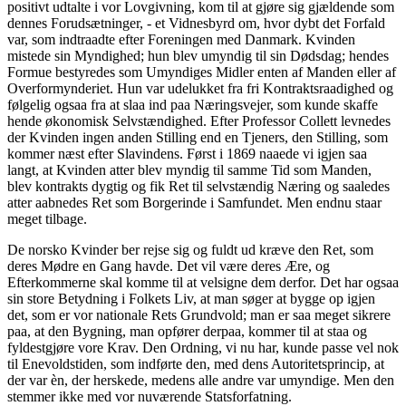
positivt udtalte i vor Lovgivning, kom til at gjøre sig gjældende som
dennes Forudsætninger, - et Vidnesbyrd om, hvor dybt det Forfald
var, som indtraadte efter Foreningen med Danmark. Kvinden
mistede sin Myndighed; hun blev umyndig til sin Dødsdag; hendes
Formue bestyredes som Umyndiges Midler enten af Manden eller af
Overformynderiet. Hun var udelukket fra fri Kontraktsraadighed og
følgelig ogsaa fra at slaa ind paa Næringsvejer, som kunde skaffe
hende økonomisk Selvstændighed. Efter Professor Collett levnedes
der Kvinden ingen anden Stilling end en Tjeners, den Stilling, som
kommer næst efter Slavindens. Først i 1869 naaede vi igjen saa
langt, at Kvinden atter blev myndig til samme Tid som Manden,
blev kontrakts dygtig og fik Ret til selvstændig Næring og saaledes
atter aabnedes Ret som Borgerinde i Samfundet. Men endnu staar
meget tilbage.
De norsko Kvinder ber rejse sig og fuldt ud kræve den Ret, som
deres Mødre en Gang havde. Det vil være deres Ære, og
Efterkommerne skal komme til at velsigne dem derfor. Det har ogsaa
sin store Betydning i Folkets Liv, at man søger at bygge op igjen
det, som er vor nationale Rets Grundvold; man er saa meget sikrere
paa, at den Bygning, man opfører derpaa, kommer til at staa og
fyldestgjøre vore Krav. Den Ordning, vi nu har, kunde passe vel nok
til Enevoldstiden, som indførte den, med dens Autoritetsprincip, at
der var èn, der herskede, medens alle andre var umyndige. Men den
stemmer ikke med vor nuværende Statsforfatning.