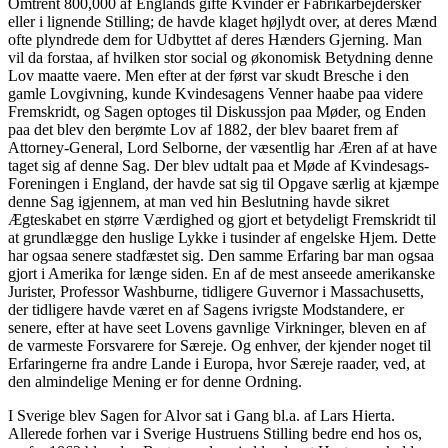
Omtrent 800,000 af Englands gifte Kvinder er Fabrikarbejdersker
eller i lignende Stilling; de havde klaget højlydt over, at deres Mænd
ofte plyndrede dem for Udbyttet af deres Hænders Gjerning. Man
vil da forstaa, af hvilken stor social og økonomisk Betydning denne
Lov maatte vaere. Men efter at der først var skudt Bresche i den
gamle Lovgivning, kunde Kvindesagens Venner haabe paa videre
Fremskridt, og Sagen optoges til Diskussjon paa Møder, og Enden
paa det blev den berømte Lov af 1882, der blev baaret frem af
Attorney-General, Lord Selborne, der væsentlig har Æren af at have
taget sig af denne Sag. Der blev udtalt paa et Møde af Kvindesags-
Foreningen i England, der havde sat sig til Opgave særlig at kjæmpe
denne Sag igjennem, at man ved hin Beslutning havde sikret
Ægteskabet en større Værdighed og gjort et betydeligt Fremskridt til
at grundlægge den huslige Lykke i tusinder af engelske Hjem. Dette
har ogsaa senere stadfæstet sig. Den samme Erfaring bar man ogsaa
gjort i Amerika for længe siden. En af de mest anseede amerikanske
Jurister, Professor Washburne, tidligere Guvernor i Massachusetts,
der tidligere havde været en af Sagens ivrigste Modstandere, er
senere, efter at have seet Lovens gavnlige Virkninger, bleven en af
de varmeste Forsvarere for Særeje. Og enhver, der kjender noget til
Erfaringerne fra andre Lande i Europa, hvor Særeje raader, ved, at
den almindelige Mening er for denne Ordning.
I Sverige blev Sagen for Alvor sat i Gang bl.a. af Lars Hierta.
Allerede forhen var i Sverige Hustruens Stilling bedre end hos os,