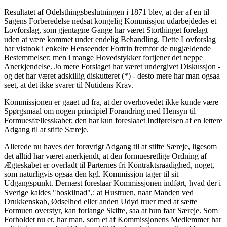
Resultatet af Odelsthingsbeslutningen i 1871 blev, at der af en til
Sagens Forberedelse nedsat kongelig Kommissjon udarbejdedes et
Lovforslag, som gjentagne Gange har været Storthinget forelagt
uden at være kommet under endelig Behandling. Dette Lovforslag
har vistnok i enkelte Henseender Fortrin fremfor de nugjældende
Bestemmelser; men i mange Hovedstykker fortjener det neppe
Anerkjendelse. Jo mere Forslaget har været undergivet Diskussjon -
og det har været adskillig diskutteret (*) - desto mere har man ogsaa
seet, at det ikke svarer til Nutidens Krav.
Kommissjonen er gaaet ud fra, at der overhovedet ikke kunde være
Spørgsmaal om nogen principiel Forandring med Hensyn til
Formuesfællesskabet; den har kun foreslaaet Indførelsen af en lettere
Adgang til at stifte Særeje.
Allerede nu haves der forøvrigt Adgang til at stifte Særeje, ligesom
det alltid har været anerkjendt, at den formuesretlige Ordning af
Ægteskabet er overladt til Parternes fri Kontraktsraadighed, noget,
som naturligvis ogsaa den kgl. Kommissjon tager til sit
Udgangspunkt. Dernæst foreslaar Kommissjonen indført, hvad der i
Sverige kaldes "boskilnad",: at Hustruen, naar Manden ved
Drukkenskab, Ødselhed eller anden Udyd truer med at sætte
Formuen overstyr, kan forlange Skifte, saa at hun faar Særeje. Som
Forholdet nu er, har man, som et af Kommissjonens Medlemmer har