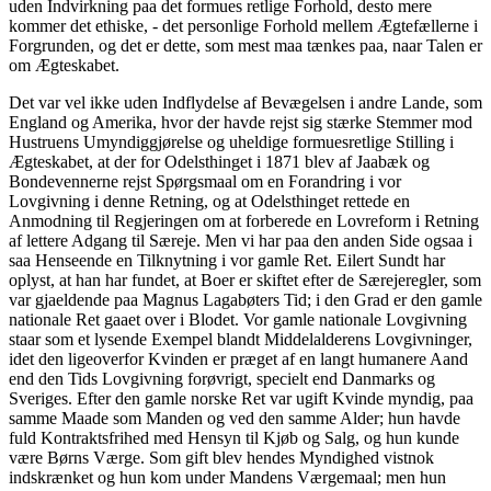
uden Indvirkning paa det formues retlige Forhold, desto mere
kommer det ethiske, - det personlige Forhold mellem Ægtefællerne i
Forgrunden, og det er dette, som mest maa tænkes paa, naar Talen er
om Ægteskabet.
Det var vel ikke uden Indflydelse af Bevægelsen i andre Lande, som
England og Amerika, hvor der havde rejst sig stærke Stemmer mod
Hustruens Umyndiggjørelse og uheldige formuesretlige Stilling i
Ægteskabet, at der for Odelsthinget i 1871 blev af Jaabæk og
Bondevennerne rejst Spørgsmaal om en Forandring i vor
Lovgivning i denne Retning, og at Odelsthinget rettede en
Anmodning til Regjeringen om at forberede en Lovreform i Retning
af lettere Adgang til Særeje. Men vi har paa den anden Side ogsaa i
saa Henseende en Tilknytning i vor gamle Ret. Eilert Sundt har
oplyst, at han har fundet, at Boer er skiftet efter de Særejeregler, som
var gjaeldende paa Magnus Lagabøters Tid; i den Grad er den gamle
nationale Ret gaaet over i Blodet. Vor gamle nationale Lovgivning
staar som et lysende Exempel blandt Middelalderens Lovgivninger,
idet den ligeoverfor Kvinden er præget af en langt humanere Aand
end den Tids Lovgivning forøvrigt, specielt end Danmarks og
Sveriges. Efter den gamle norske Ret var ugift Kvinde myndig, paa
samme Maade som Manden og ved den samme Alder; hun havde
fuld Kontraktsfrihed med Hensyn til Kjøb og Salg, og hun kunde
være Børns Værge. Som gift blev hendes Myndighed vistnok
indskrænket og hun kom under Mandens Værgemaal; men hun