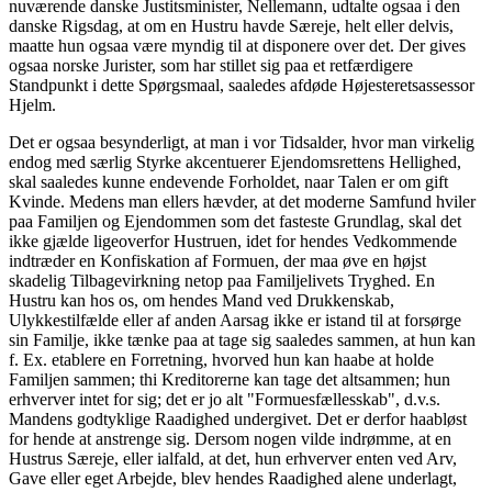
nuværende danske Justitsminister, Nellemann, udtalte ogsaa i den
danske Rigsdag, at om en Hustru havde Særeje, helt eller delvis,
maatte hun ogsaa være myndig til at disponere over det. Der gives
ogsaa norske Jurister, som har stillet sig paa et retfærdigere
Standpunkt i dette Spørgsmaal, saaledes afdøde Højesteretsassessor
Hjelm.
Det er ogsaa besynderligt, at man i vor Tidsalder, hvor man virkelig
endog med særlig Styrke akcentuerer Ejendomsrettens Hellighed,
skal saaledes kunne endevende Forholdet, naar Talen er om gift
Kvinde. Medens man ellers hævder, at det moderne Samfund hviler
paa Familjen og Ejendommen som det fasteste Grundlag, skal det
ikke gjælde ligeoverfor Hustruen, idet for hendes Vedkommende
indtræder en Konfiskation af Formuen, der maa øve en højst
skadelig Tilbagevirkning netop paa Familjelivets Tryghed. En
Hustru kan hos os, om hendes Mand ved Drukkenskab,
Ulykkestilfælde eller af anden Aarsag ikke er istand til at forsørge
sin Familje, ikke tænke paa at tage sig saaledes sammen, at hun kan
f. Ex. etablere en Forretning, hvorved hun kan haabe at holde
Familjen sammen; thi Kreditorerne kan tage det altsammen; hun
erhverver intet for sig; det er jo alt "Formuesfællesskab", d.v.s.
Mandens godtyklige Raadighed undergivet. Det er derfor haabløst
for hende at anstrenge sig. Dersom nogen vilde indrømme, at en
Hustrus Særeje, eller ialfald, at det, hun erhverver enten ved Arv,
Gave eller eget Arbejde, blev hendes Raadighed alene underlagt,