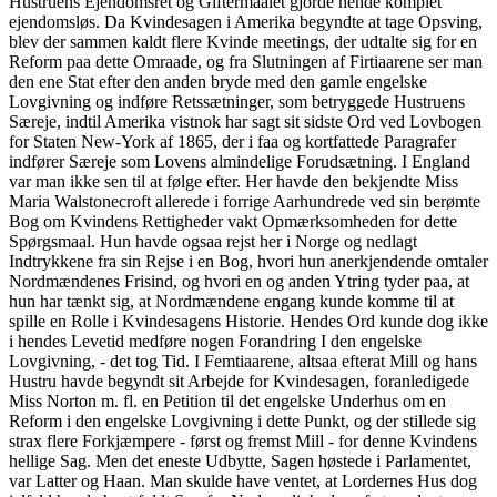
Hustruens Ejendomsret og Giftermaalet gjorde hende komplet
ejendomsløs. Da Kvindesagen i Amerika begyndte at tage Opsving,
blev der sammen kaldt flere Kvinde meetings, der udtalte sig for en
Reform paa dette Omraade, og fra Slutningen af Firtiaarene ser man
den ene Stat efter den anden bryde med den gamle engelske
Lovgivning og indføre Retssætninger, som betryggede Hustruens
Særeje, indtil Amerika vistnok har sagt sit sidste Ord ved Lovbogen
for Staten New-York af 1865, der i faa og kortfattede Paragrafer
indfører Særeje som Lovens almindelige Forudsætning. I England
var man ikke sen til at følge efter. Her havde den bekjendte Miss
Maria Walstonecroft allerede i forrige Aarhundrede ved sin berømte
Bog om Kvindens Rettigheder vakt Opmærksomheden for dette
Spørgsmaal. Hun havde ogsaa rejst her i Norge og nedlagt
Indtrykkene fra sin Rejse i en Bog, hvori hun anerkjendende omtaler
Nordmændenes Frisind, og hvori en og anden Ytring tyder paa, at
hun har tænkt sig, at Nordmændene engang kunde komme til at
spille en Rolle i Kvindesagens Historie. Hendes Ord kunde dog ikke
i hendes Levetid medføre nogen Forandring I den engelske
Lovgivning, - det tog Tid. I Femtiaarene, altsaa efterat Mill og hans
Hustru havde begyndt sit Arbejde for Kvindesagen, foranledigede
Miss Norton m. fl. en Petition til det engelske Underhus om en
Reform i den engelske Lovgivning i dette Punkt, og der stillede sig
strax flere Forkjæmpere - først og fremst Mill - for denne Kvindens
hellige Sag. Men det eneste Udbytte, Sagen høstede i Parlamentet,
var Latter og Haan. Man skulde have ventet, at Lordernes Hus dog