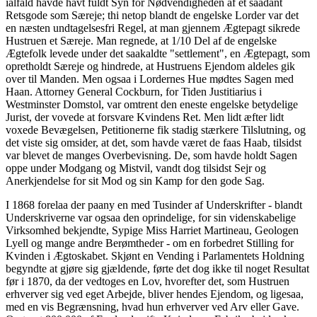
ialfald havde havt fuldt Syn for Nødvendigheden af et saadant
Retsgode som Særeje; thi netop blandt de engelske Lorder var det
en næsten undtagelsesfri Regel, at man gjennem Ægtepagt sikrede
Hustruen et Særeje. Man regnede, at 1/10 Del af de engelske
Ægtefolk levede under det saakaldte "settlement", en Ægtepagt, som
opretholdt Særeje og hindrede, at Hustruens Ejendom aldeles gik
over til Manden. Men ogsaa i Lordernes Hue mødtes Sagen med
Haan. Attorney General Cockburn, for Tiden Justitiarius i
Westminster Domstol, var omtrent den eneste engelske betydelige
Jurist, der vovede at forsvare Kvindens Ret. Men lidt æfter lidt
voxede Bevægelsen, Petitionerne fik stadig stærkere Tilslutning, og
det viste sig omsider, at det, som havde været de faas Haab, tilsidst
var blevet de manges Overbevisning. De, som havde holdt Sagen
oppe under Modgang og Mistvil, vandt dog tilsidst Sejr og
Anerkjendelse for sit Mod og sin Kamp for den gode Sag.
I 1868 forelaa der paany en med Tusinder af Underskrifter - blandt
Underskriverne var ogsaa den oprindelige, for sin videnskabelige
Virksomhed bekjendte, Sypige Miss Harriet Martineau, Geologen
Lyell og mange andre Berømtheder - om en forbedret Stilling for
Kvinden i Ægtoskabet. Skjønt en Vending i Parlamentets Holdning
begyndte at gjøre sig gjældende, førte det dog ikke til noget Resultat
før i 1870, da der vedtoges en Lov, hvorefter det, som Hustruen
erhverver sig ved eget Arbejde, bliver hendes Ejendom, og ligesaa,
med en vis Begrænsning, hvad hun erhverver ved Arv eller Gave.