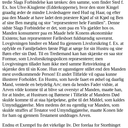
tredie Slags Forbindelse kan tænkes: den samme, som finder Sted f.
Ex. hos Ulve-Kiuglerne (Edderkopperne), hvor den store Kingel
graadig æder de mindre Livsledsagere med Hud og Haar, og efter
paa den Maade at have ladet dem præstere Kjød af sit Kjød og Ben
af sine Ben mægtig og stor "repræsenterer hele Familien". Denne
sidste Slags Forbindelse er det, som paa en Vis gjælder hos os.
Manden konsumerer paa en Maade hele Konens økonomiske
Existens; han repræsenterer Fællesboet fuldstændig suverænt.
Lovgivningen hindrer en Mand fra gjennem Livsforsikring f. Ex. at
opfylde en Familjefaders første Pligt at sørge for sin Hustru og sine
Børn efter sin Død. Til en Trediemand kan han skjænke en saa stor
Formue, som Livsforsikringspolicen repræsenterer; men
Lovgivningen tillader ham ikke med samme Retsvirkning at
skjænke den til sin Kone. Hun er ugunstigere stillet end den Manden
mest uvedkommende Person! Et andet Tilfælde vil ogsaa kunne
illustrere Forholdet. En Hustru, som havde faaet en ødsel og daarlig
Mand, ventede en betydelig Arv; men da hendes Fader vidste, at
Arven vilde komme til at blive sat overstyr af Manden, maatte han,
for at hindre, at Hustruen og Børnene i Tilfælde af Mandens Død
skulde komme til at staa hjælpeløse, gribe til det Middel, som kaldes
Umyndiggjørelse. Men medens det nu egentlig var Manden, som
skulde straffes af Testator ved Umyndiggjørelse, maatte Konen lide
for ham og gjennem Testament unddrages Arven.
Endnu et Exempel fra det virkelige liv. Der forelaa for Storthinget