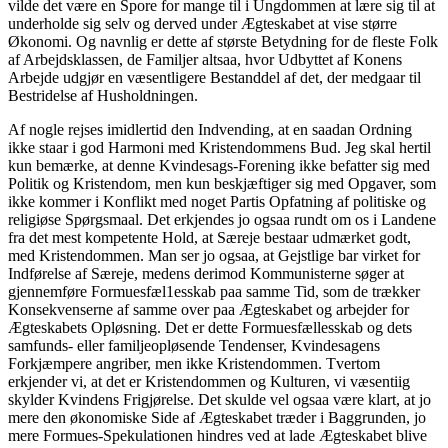
vilde det være en Spore for mange til i Ungdommen at lære sig til at
underholde sig selv og derved under Ægteskabet at vise større
Økonomi. Og navnlig er dette af største Betydning for de fleste Folk
af Arbejdsklassen, de Familjer altsaa, hvor Udbyttet af Konens
Arbejde udgjør en væsentligere Bestanddel af det, der medgaar til
Bestridelse af Husholdningen.
Af nogle rejses imidlertid den Indvending, at en saadan Ordning
ikke staar i god Harmoni med Kristendommens Bud. Jeg skal hertil
kun bemærke, at denne Kvindesags-Forening ikke befatter sig med
Politik og Kristendom, men kun beskjæftiger sig med Opgaver, som
ikke kommer i Konflikt med noget Partis Opfatning af politiske og
religiøse Spørgsmaal. Det erkjendes jo ogsaa rundt om os i Landene
fra det mest kompetente Hold, at Særeje bestaar udmærket godt,
med Kristendommen. Man ser jo ogsaa, at Gejstlige bar virket for
Indførelse af Særeje, medens derimod Kommunisterne søger at
gjennemføre Formuesfæl1esskab paa samme Tid, som de trækker
Konsekvenserne af samme over paa Ægteskabet og arbejder for
Ægteskabets Opløsning. Det er dette Formuesfællesskab og dets
samfunds- eller familjeopløsende Tendenser, Kvindesagens
Forkjæmpere angriber, men ikke Kristendommen. Tvertom
erkjender vi, at det er Kristendommen og Kulturen, vi væsentiig
skylder Kvindens Frigjørelse. Det skulde vel ogsaa være klart, at jo
mere den økonomiske Side af Ægteskabet træder i Baggrunden, jo
mere Formues-Spekulationen hindres ved at lade Ægteskabet blive