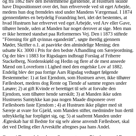
og fra 1862 blev den Bestemmelse gjældende, at Hustruen skulde
have Dispositionsret over det, hun erhvervede ved sit eget Arbejde,
medens hun dog fremdeles stod under Mandens Værgemaal. I 1874
gjennemførtes en betydelig Forandring heri, idet det bestemtes, at
hvad Hustruen har erhvervet ved eget Arbejde, ved Arv eller Gave,
tilhører hende, uden at Manden har noget derover at sige. Men man
er ikke hermed standset paa Reformernes Vej. Den i 1873 stiftede
"Förening för gift qvinnas eganderätt", søgte iherdig gjennem
Møder, Skrifter o.1. at paavirke den almindelige Mening; den
udsatte Kr. 3000 i Pris for den bedste Afhandling om Særejeordning.
Og der blev i 1883 for Rigsdagen indbragt Forslag af Friherre
Stackelberg, Nordenskiøld og Hedin og flere af de mest anseede
Mænd om Lovreform i Lighed med den engelske Lov af 1882.
Endelig blev der paa forrige Aars Rigsdag vedtaget følgende
Bestemmelse: 1) at fast Ejendom, som Hustruen arver, ikke tilhører
Fællesboet, medens dog Rente og Tiende af samme regnes under
Løsøre; 2) at gift Kvinde er berettiget til selv at forvalte den
Ejendom, som tilhører hende særskilt; 3) at Manden ikke uden
Hustruens Samtykke kan paa nogen Maade disponere over
Fællesboets faste Ejendom ; 4) at Hustruen ikke pligter med sit
Særeje at svare for Gjæld, som Manden stifter, medmindre hun dertil
udtrykkelig har forpligtet sig, og; 5) at saafremt Manden under
Ægteskab har til Bedste for sig selv alene anvendt Fællesboet, skal
det ved Deling eller Arveskifte afregnes paa hans Andel.