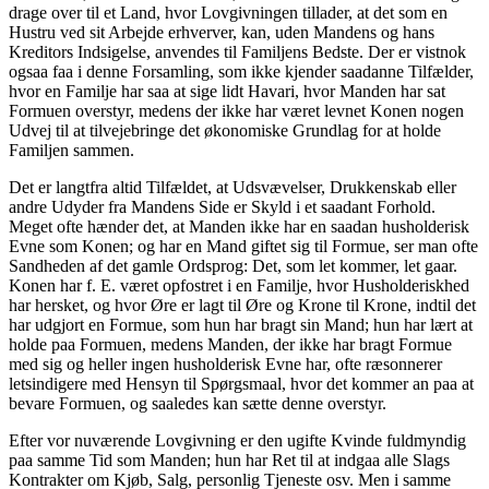
drage over til et Land, hvor Lovgivningen tillader, at det som en
Hustru ved sit Arbejde erhverver, kan, uden Mandens og hans
Kreditors Indsigelse, anvendes til Familjens Bedste. Der er vistnok
ogsaa faa i denne Forsamling, som ikke kjender saadanne Tilfælder,
hvor en Familje har saa at sige lidt Havari, hvor Manden har sat
Formuen overstyr, medens der ikke har været levnet Konen nogen
Udvej til at tilvejebringe det økonomiske Grundlag for at holde
Familjen sammen.
Det er langtfra altid Tilfældet, at Udsvævelser, Drukkenskab eller
andre Udyder fra Mandens Side er Skyld i et saadant Forhold.
Meget ofte hænder det, at Manden ikke har en saadan husholderisk
Evne som Konen; og har en Mand giftet sig til Formue, ser man ofte
Sandheden af det gamle Ordsprog: Det, som let kommer, let gaar.
Konen har f. E. været opfostret i en Familje, hvor Husholderiskhed
har hersket, og hvor Øre er lagt til Øre og Krone til Krone, indtil det
har udgjort en Formue, som hun har bragt sin Mand; hun har lært at
holde paa Formuen, medens Manden, der ikke har bragt Formue
med sig og heller ingen husholderisk Evne har, ofte ræsonnerer
letsindigere med Hensyn til Spørgsmaal, hvor det kommer an paa at
bevare Formuen, og saaledes kan sætte denne overstyr.
Efter vor nuværende Lovgivning er den ugifte Kvinde fuldmyndig
paa samme Tid som Manden; hun har Ret til at indgaa alle Slags
Kontrakter om Kjøb, Salg, personlig Tjeneste osv. Men i samme