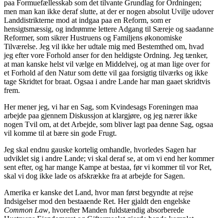
paa Formuefællesskab som det tilvante Grundlag for Ordningen;
men man kan ikke deraf slutte, at der er nogen absolut Uvilje udover
Landdistrikterne mod at indgaa paa en Reform, som er
hensigtsmæssig, og indrømme lettere Adgang til Særeje og saadanne
Reformer, som sikrer Hustruens og Familjens økonomiske
Tilværelse. Jeg vil ikke her udtale mig med Bestemthed om, hvad
jeg efter vore Forhold anser for den heldigste Ordning. Jeg tænker,
at man kanske helst vil vælge en Middelvej, og at man lige over for
et Forhold af den Natur som dette vil gaa forsigtig tilværks og ikke
tage Skridtet for braat. Ogsaa i andre Lande har man gaaet skridtvis
frem.
Her mener jeg, vi har en Sag, som Kvindesags Foreningen maa
arbejde paa gjennem Diskussjon at klargjøre, og jeg nærer ikke
nogen Tvil om, at det Arbejde, som bliver lagt paa denne Sag, ogsaa
vil komme til at bære sin gode Frugt.
Jeg skal endnu gauske kortelig omhandle, hvorledes Sagen har
udviklet sig i andre Lande; vi skal deraf se, at om vi end her kommer
sent efter, og har mange Kampe at bestaa, før vi kommer til vor Ret,
skal vi dog ikke lade os afskrække fra at arbejde for Sagen.
Amerika er kanske det Land, hvor man først begyndte at rejse
Indsigelser mod den bestaaende Ret. Her gjaldt den engelske
Common Law
, hvorefter Manden fuldstændig absorberede