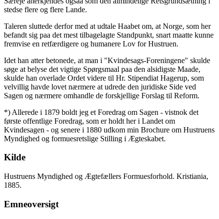
Særeje anerkjendes ogsaa som den almindelige Retsgrundsætning i
stedse flere og flere Lande.
Taleren sluttede derfor med at udtale Haabet om, at Norge, som her
befandt sig paa det mest tilbagelagte Standpunkt, snart maatte kunne
fremvise en retfærdigere og humanere Lov for Hustruen.
Idet han atter betonede, at man i "Kvindesags-Foreningene" skulde
søge at belyse det vigtige Spørgsmaal paa den alsidigste Maade,
skulde han overlade Ordet videre til Hr. Stipendiat Hagerup, som
velvillig havde lovet nærmere at udrede den juridiske Side ved
Sagen og nærmere omhandle de forskjellige Forslag til Reform.
*) Allerede i 1879 boldt jeg et Foredrag om Sagen - vistnok det
første offentlige Foredrag, som er holdt her i Landet om
Kvindesagen - og senere i 1880 udkom min Brochure om Hustruens
Myndighed og formuesretslige Stilling i Ægteskabet.
Kilde
Hustruens Myndighed og Ægtefællers Formuesforhold. Kristiania,
1885.
Emneoversigt