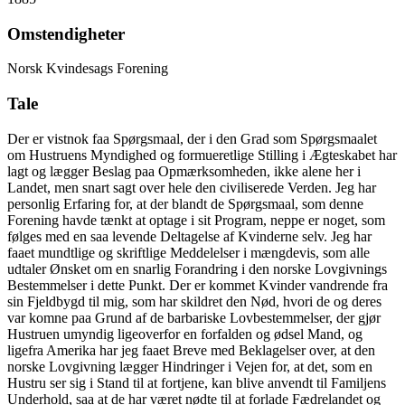
Omstendigheter
Norsk Kvindesags Forening
Tale
Der er vistnok faa Spørgsmaal, der i den Grad som Spørgsmaalet
om Hustruens Myndighed og formueretlige Stilling i Ægteskabet har
lagt og lægger Beslag paa Opmærksomheden, ikke alene her i
Landet, men snart sagt over hele den civiliserede Verden. Jeg har
personlig Erfaring for, at der blandt de Spørgsmaal, som denne
Forening havde tænkt at optage i sit Program, neppe er noget, som
følges med en saa levende Deltagelse af Kvinderne selv. Jeg har
faaet mundtlige og skriftlige Meddelelser i mængdevis, som alle
udtaler Ønsket om en snarlig Forandring i den norske Lovgivnings
Bestemmelser i dette Punkt. Der er kommet Kvinder vandrende fra
sin Fjeldbygd til mig, som har skildret den Nød, hvori de og deres
var komne paa Grund af de barbariske Lovbestemmelser, der gjør
Hustruen umyndig ligeoverfor en forfalden og ødsel Mand, og
ligefra Amerika har jeg faaet Breve med Beklagelser over, at den
norske Lovgivning lægger Hindringer i Vejen for, at det, som en
Hustru ser sig i Stand til at fortjene, kan blive anvendt til Familjens
Underhold, saa at de har været nødte til at forlade Fædrelandet og