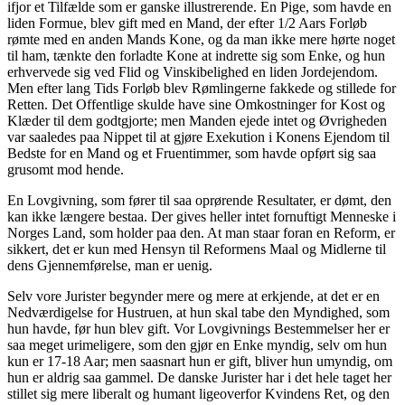
ifjor et Tilfælde som er ganske illustrerende. En Pige, som havde en
liden Formue, blev gift med en Mand, der efter 1/2 Aars Forløb
rømte med en anden Mands Kone, og da man ikke mere hørte noget
til ham, tænkte den forladte Kone at indrette sig som Enke, og hun
erhvervede sig ved Flid og Vinskibelighed en liden Jordejendom.
Men efter lang Tids Forløb blev Rømlingerne fakkede og stillede for
Retten. Det Offentlige skulde have sine Omkostninger for Kost og
Klæder til dem godtgjorte; men Manden ejede intet og Øvrigheden
var saaledes paa Nippet til at gjøre Exekution i Konens Ejendom til
Bedste for en Mand og et Fruentimmer, som havde opført sig saa
grusomt mod hende.
En Lovgivning, som fører til saa oprørende Resultater, er dømt, den
kan ikke længere bestaa. Der gives heller intet fornuftigt Menneske i
Norges Land, som holder paa den. At man staar foran en Reform, er
sikkert, det er kun med Hensyn til Reformens Maal og Midlerne til
dens Gjennemførelse, man er uenig.
Selv vore Jurister begynder mere og mere at erkjende, at det er en
Nedværdigelse for Hustruen, at hun skal tabe den Myndighed, som
hun havde, før hun blev gift. Vor Lovgivnings Bestemmelser her er
saa meget urimeligere, som den gjør en Enke myndig, selv om hun
kun er 17-18 Aar; men saasnart hun er gift, bliver hun umyndig, om
hun er aldrig saa gammel. De danske Jurister har i det hele taget her
stillet sig mere liberalt og humant ligeoverfor Kvindens Ret, og den