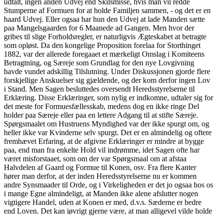
udtalt, ingen anden Udvej end Skilsmisse, hvis man vil redde
Stumperne af Formuen for at holde Familjen sammen, - og det er en
haard Udvej. Eller ogsaa har hun den Udvej at lade Manden sætte
paa Mangelsgaarden for 6 Maanede ad Gangen. Men hvor der
gribes til slige Forholdsregler, er naturligvis Ægteskabet at betragte
som opløst. Da den kongelige Proposition forelaa for Storthinget
1882, var der allerede foregaaet et mærkeligt Omslag i Komiteens
Betragtning, og Særeje som Grundlag for den nye Lovgivning
havde vundet adskillig Tilslutning. Under Diskussjonen gjorde flere
forskjellige Anskuelser sig gjældende, og der kom derfor ingen Lov
i Stand. Men Sagen besluttedes oversendt Heredsstyrelserne til
Erklæring. Disse Erklæringer, som nylig er indkomne, udtaler sig for
det meste for Formuesfællesskab, medens dog en ikke ringe Del
holder paa Særeje eller paa en lettere Adgang til at stifte Særeje.
Spørgsmaalet om Hustruens Myndighed var der ikke spurgt om, og
heller ikke var Kvinderne selv spurgt. Det er en almindelig og oftere
fremhævet Erfaring, at de afgivne Erklæringer er mindre at bygge
paa, end man fra enkelte Hold vil indrømme, idet Sagen ofte har
været misforstaaet, som om der var Spørgsmaal om at afstaa
Halvdelen af Gaard og Formue til Konen, osv. Fra flere Kanter
hører man derfor, at der inden Heredsstyrelserne nu er kommen
andre Synsmaader til Orde, og i Virkeligheden er det jo ogsaa hos os
i mange Egne almindeligt, at Manden ikke alene afslutter nogen
vigtigere Handel, uden at Konen er med, d.v.s. Sæderne er bedre
end Loven. Det kan iøvrigt gjerne være, at man alligevel vilde holde