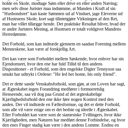
holde en Skole, modtage Søm eller drive en eller anden Næring;
men selv disse Jurister maa indrømme, at Manden i Kraft af sin
"Husbondsret" kan kaste Sømmen ud af Vinduet, jage Eleverne ud
af Hustruens Skole, kort sagt tilintetgjøre Virkningen af den Ret,
man har villet tillægge hende. Det praktiske Resultat bliver, hvad der
er andre Juristers Mening, at Hustruen er totalt voldgivet Mandens
Herredømme.
Det Forhold, som kan indtræde gjennem en saadan Forening mellem
Menneskene, kan være af forskjellig Art.
Det kan være som Forholdet mellem Søskende, hvor enhver har sin
Ejendomsret, hvor den ene har fuld Tillid til den andens
Dispositioner - et Forhold, som den engelske Digter Tennyson saa
smukt har udtrykt i Ordene: "He led her home, his only friend".
Det er dette sande Venskabsforhold, som gjør, at om Loven har sagt,
at Ægteskabet ingen Forandring medfører i formueretslig
Henseende, saa vil dog paa Grund af det ægteskabelige
Kjærlighedsforhold den ene ikke føre nogen Kontrol med den
anden. Der vil indtræde en Fællesformue, og det er dette Forhold,
som alle vil være enige om er det bedste og ideelle i Ægteskabet.
Eller Forholdet kan være som de siamesiske Tvillingers, hvor ikke
Kjærligheden, men Naturen har medført denne Forbindelse, og hvor
den enes Finger stadig kan være i den andens Lomme. Endnu en