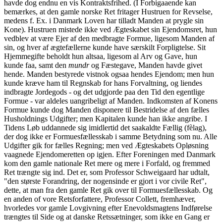
havde dog endnu en vis Kontraktsfrihed. (I Forbigaaende kan
bemærkes, at den gamle norske Ret fritager Hustruen for Revselse,
medens f. Ex. i Danmark Loven har tilladt Manden at prygle sin
Kone). Hustruen mistede ikke ved Ægteskabet sin Ejendomsret, hun
vedblev at være Ejer af den medbragte Formue, ligesom Manden af
sin, og hver af ægtefællerne kunde have særskilt Forpligtelse. Sit
Hjemmegifte beholdt hun altsaa, ligesom al Arv og Gave, hun
kunde faa, samt den
mundr
og Fæstegave, Manden havde givet
hende. Manden bestyrede vistnok ogsaa hendes Ejendom; men hun
kunde kræve ham til Regnskab for hans Forvaltning, og liendes
indbragte Jordegods - og det udgjorde paa den Tid den egentlige
Formue - var aldeles uangribeligt af Manden. Indkomsten af Konens
Formue kunde dog Manden disponere til Bestridelse af den fælles
Husholdnings Udgifter; men Kapitalen kunde han ikke angribe. I
Tidens Løb uddannede sig imidlertid det saakaldte Fællig (fèlag),
der dog ikke er Formuesfællesskab i samme Betydning som nu. Alle
Udgifter gik for fælles Regning; men ved Ægteskabets Opløsning
vaagnede Ejendomeretten op igjen. Efter Foreningen med Danmark
kom den gamle nationale Ret mere og mere i Forfald, og fremmed
Ret trængte sig ind. Det er, som Professor Schweigaard har udtalt,
"den største Forandring, der nogensinde er gjort i vor civile Ret",
dette, at man fra den gamle Ret gik over til Formuesfællesskab. Og
en anden of vore Retsforfattere, Professor Collett, fremhæver,
hvorledes vor gamle Lovgivning efter Enevoldsmagtens Indførelse
trængtes til Side og at danske Retssætninger, som ikke en Gang er