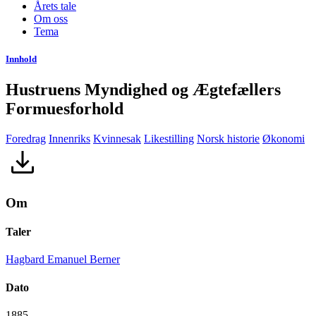
Årets tale
Om oss
Tema
Innhold
Hustruens Myndighed og Ægtefællers
Formuesforhold
Foredrag
Innenriks
Kvinnesak
Likestilling
Norsk historie
Økonomi
Om
Taler
Hagbard Emanuel Berner
Dato
1885