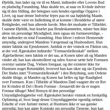
Øjeblik, hun lader sig vie til en Mand, indtræder efter Lovens Bud
en pludselig Forandring. Man skulde tro, at naar en Kvinde indvier
sig til den Stilling, der betegnes som hendes egentlige Opgave i
Livet, og naar denne Indvielse fejres paa en saa højtidelig Maade,
skulde dette være en Indledning til at komme i Besiddelse af større
Rettigheder, end hun allerede havde. Men det modsatte er Tilfældet.
I samme Øjeblik, hun knæler paa Brudeskammelen, mister hun ikke
alene sin personlige Myndighed, men ogsaa sin formuesretslige, -
der indtræder en total Forandring. Hun bliver i enhver Henseende
umyndig, undergivet Mandens Værgemaal og Husbondsret. Hun
mister faktisk sin Ejendomsret. Juridisk er der vistnok en Fiktion om,
at der ved Ægteskabet indtræder "Formuesfællesskab" mellem
Ægtefaellerne; men faktisk er det saa, at Konen taber alt og Manden
vinder alt; han kan ukontrolleret og uden Ansvar sætte hele Formuen
overstyr samme Dag, Vielsen foregaar, og der existerer ikke for
Hustruen noget Retsmiddel, hvorved hun kan sikre sig sin Ejendom.
Der findes intet "Formuesfællesskab" i den Betydning, som Ordene
skulde tilsige, at Manden og Konen har fælles og lige Raadighed
over Formuen. Kun i Tilfælde af Mandens Død vaagner der en Ret
for Kvinden til Del i Boets Formue - forsaavidt der da er nogen
Formue tilbage! Med Hensyn til den personlige
Umyndighedsgjørelse ved Ægteskabet hersker vistnok en forskjellig
Opfatning af, hvor langt denne Umyndiggjørelse egentlig rækker.
Enkelte af vore Jurister mener, at Hustruen ikke er saa ganske
umyndig; hun kan gjøre Kontrakt om personlig Tjeneste, hun kan