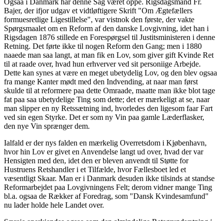
Ogsaa i Danmark har denne Sag været oppe. Rigsdagsmand Fr.
Bajer, der ifjor udgav et vidtløftigere Skrift "Om Ægtefællers
formuesretlige Ligestillelse", var vistnok den første, der vakte
Spørgsmaalet om en Reform af den danske Lovgivning, idet han i
Rigsdagen 1876 stillede en Forespørgsel til Justitsministeren i denne
Retning. Det førte ikke til nogen Reform den Gang; men i 1880
naaede man saa langt, at man fik en Lov, som giver gift Kvinde Ret
til at raade over, hvad hun erhverver ved sit personiige Arbejde.
Dette kan synes at være en meget ubetydelig Lov, og den blev ogsaa
fra mange Kanter mødt med den Indvending, at naar man først
skulde til at reformere paa dette Omraade, maatte man ikke blot tage
fat paa saa ubetydelige Ting som dette; det er mærkeligt at se, naar
man slipper en ny Retssætning ind, hvorledes den ligesom faar Fart
ved sin egen Styrke. Det er som ny Vin paa gamle Læderflasker,
den nye Vin sprænger dem.
Ialfald er der nys falden en mærkelig Overretsdom i Kjøbenhavn,
hvor hin Lov er givet en Anvendelse langt ud over, hvad der var
Hensigten med den, idet den er bleven anvendt til Støtte for
Hustruens Retshandler i et Tilfælde, hvor Fællesboet led et
væsentligt Skaar. Man er i Danmark desuden ikke tilsinds at standse
Reformarbejdet paa Lovgivningens Felt; derom vidner mange Ting
bl.a. ogsaa de Rækker af Foredrag, som "Dansk Kvindesamfund"
nu lader holde hele Landet over.