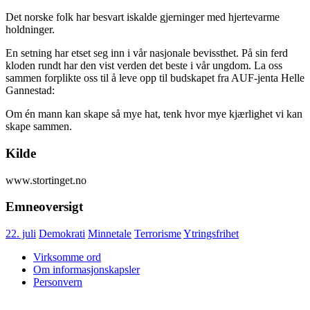
Det norske folk har besvart iskalde gjerninger med hjertevarme
holdninger.
En setning har etset seg inn i vår nasjonale bevissthet. På sin ferd
kloden rundt har den vist verden det beste i vår ungdom. La oss
sammen forplikte oss til å leve opp til budskapet fra AUF-jenta Helle
Gannestad:
Om én mann kan skape så mye hat, tenk hvor mye kjærlighet vi kan
skape sammen.
Kilde
www.stortinget.no
Emneoversigt
22. juli
Demokrati
Minnetale
Terrorisme
Ytringsfrihet
Virksomme ord
Om informasjonskapsler
Personvern