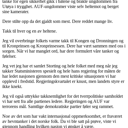
tanke for egen sikkerhet gikk i båtene og brakte ungdommen fra
Utøya i trygghet. AUF-ungdommer viste selv heltemot og berget
sine kamerater.
Dere stilte opp da det gjaldt som mest. Dere reddet mange liv.
Takk til hver og en av heltene.
Jeg vil overbringe folkets varme takk til Kongen og Dronningen og
til Kronprinsen og Kronprinsessen. Dere har vært sammen med oss i
sorgen. Når vi har manglet ord, har dere formulert våre tanker og
følelser.
Jeg vet jeg har et samlet Storting og hele folket med meg når jeg
takker Statsministeren spesielt og hele hans regjering for måten de
har ledet nasjonen gjennom den mest kritiske situasjonen vi har
opplevd i fredstid. Regjeringskvartalet er knust, men landets styre er
ikke knekt.
Jeg vil også uttrykke takknemlighet for det tverrpolitiske samholdet
vi har sett fra alle partienes ledere. Regjeringen og AUF var
terrorens mål. Samtlige demokratiske partier føler seg rammet.
Noe av det som har vakt internasjonal oppmerksomhet, er fraværet
av hevntanker i det norske folk. Da vi ble satt på prøve, viste vi
gjennom handling hvilken nasjon vi ønsker å være.