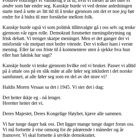
Positive endringer er vanskelig å få til, hvis vi mener at det bare er
andre
som bør endre seg. Kanskje burde vi ved denne anledningen
starte med å sette av litt tid til å tenke gjennom om det er noe
jeg
bør
endre for å bidra til mer forståelse mellom folk.
Kanskje burde også vi som politisk tillitsvalgte gå i oss selv og tenke
gjennom vår egen rolle. Demokrati forutsetter meningsbrytning og
frisk debatt. Vi trenger skarpe meninger. Men er det ganger der vi
misforstår vår motpart mot bedre vitende. Der vi tolker ham i verste
mening. Eller lar oss friste til å kommentere uten å sjekke hva hun
eller han faktisk har sagt?
Kanskje burde vi tenke gjennom hvilke ord vi bruker. Passer vi alltid
på å uttale oss på en slik måte at alle føler seg inkludert i det norske
samfunnet, at alle føler seg som en del av det store vi?
Haldis Moren Vesaas sa det i 1945. Vi sier det i dag:
Det heiter ikkje eg - nå lenger.
Heretter heiter det vi.
Deres Majestet, Deres Kongelige Høyhet, kjære alle sammen.
Vi har tunge dager bak oss. Det ligger mange tunge dager foran oss.
Vi må fortsette å vise omsorg for de pårørende i måneder og år
framover. Vi skal fortsette å utvikle demokratiet.