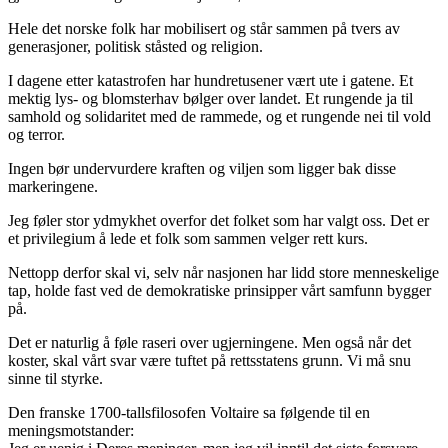
Hele det norske folk har mobilisert og står sammen på tvers av
generasjoner, politisk ståsted og religion.
I dagene etter katastrofen har hundretusener vært ute i gatene. Et
mektig lys- og blomsterhav bølger over landet. Et rungende ja til
samhold og solidaritet med de rammede, og et rungende nei til vold
og terror.
Ingen bør undervurdere kraften og viljen som ligger bak disse
markeringene.
Jeg føler stor ydmykhet overfor det folket som har valgt oss. Det er
et privilegium å lede et folk som sammen velger rett kurs.
Nettopp derfor skal vi, selv når nasjonen har lidd store menneskelige
tap, holde fast ved de demokratiske prinsipper vårt samfunn bygger
på.
Det er naturlig å føle raseri over ugjerningene. Men også når det
koster, skal vårt svar være tuftet på rettsstatens grunn. Vi må snu
sinne til styrke.
Den franske 1700-tallsfilosofen Voltaire sa følgende til en
meningsmotstander: