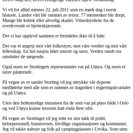
Vi vil for alltid minnes 22. juli 2011 som en mørk dag i norsk
historie. Landet vårt ble rammet av terror. 77 mennesker ble drept.
Mange ble kritisk eller alvorlig skadet. Vitnesbyrdene fra de
overlevende er hjerteskjærende.
Det vi har opplevd sammen er fremdeles ikke til å fatte.
Det var et angrep mot vårt folkestyre, mot våre verdier og mot vårt
fellesskap. En hel nasjon føler smerte og savn. Verden rundt oss
omslutter de sørgende.
Også noen av Stortingets representanter var på Utøya. Og noen er
nære pårørende.
På vegne av et samlet Storting vil jeg uttrykke vår dypeste
medfølelse med alle som er rammet av tragedien i regjeringskvartalet
og på Utøya.
Uten den heltemodige innsatsen fra de som var på plass både i Oslo
og ved Utøya kunne terroren hatt enda flere ofre.
På vegne av Stortinget vil jeg rette en stor takk til politi,
helsepersonell, brannvesen, frivillige organisasjoner og kommuner.
Jeg vil takke naboer og folk på campingplassen i Utvika. Som uten