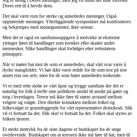
Jeg er uenig i Deres meninger, men jeg vil inntil det siste forsvare
Deres rett til å hevde dem.
Det skal være rom for sterke og annerledes meninger. Også
opprørende meninger. Ytterliggående synspunkter må konfronteres
og bekjempes med motargumenter, ikke sensur.
Men det er også en samfunnsoppgave å motvirke at ekstreme
ytringer fører til handlinger som krenker eller skader andre
mennesker. Slike handlinger skal forfølges etter rettsstatens
prinsipper.
Når vi møter hat mot de som er annerledes, skal vårt svar være å
dyrke mangfoldet. Vi bør ikke være redde for de som tror på noe
annet enn oss selv, men for de som hater annerledes tenkende.
Vi er med rette stolte av vårt åpne og trygge samfunn der det er
naturlig for folk å treffe sine politikere ansikt til ansikt på gater og
torg i hverdagen. Terror må ikke føre til større avstand mellom
velgere og valgte. Den direkte kontakten mellom folket og
folkevalgte er grunnleggende for vårt representative demokrati. Slik
vil vi fortsatt ha det. Slik
skal
vi fortsatt ha det. Folket skal styres av
folkets tjenere.
Et sterkt inntrykk fra de siste dagene er budskapet fra de unge
overlevende. Budskapet om at terroren ikke må føre til hat, men til