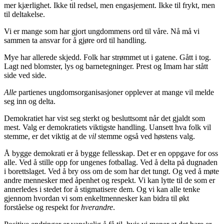
mer kjærlighet. Ikke til redsel, men engasjement. Ikke til frykt, men
til deltakelse.
Vi er mange som har gjort ungdommens ord til våre. Nå må vi
sammen ta ansvar for å gjøre ord til handling.
Mye har allerede skjedd. Folk har strømmet ut i gatene. Gått i tog.
Lagt ned blomster, lys og barnetegninger. Prest og Imam har stått
side ved side.
Alle
partienes ungdomsorganisasjoner opplever at mange vil melde
seg inn og delta.
Demokratiet har vist seg sterkt og besluttsomt når det gjaldt som
mest. Valg er demokratiets viktigste handling. Uansett hva folk vil
stemme, er det viktig at de
vil
stemme også ved høstens valg.
Å bygge demokrati er å bygge fellesskap. Det er en oppgave for oss
alle. Ved å stille opp for ungenes fotballag. Ved å delta på dugnaden
i borettslaget. Ved å bry oss om de som har det tungt. Og ved å møte
andre mennesker med åpenhet og respekt. Vi kan lytte til de som er
annerledes i stedet for å stigmatisere dem. Og vi kan alle tenke
gjennom hvordan vi som enkeltmennesker kan bidra til økt
forståelse og respekt for
hverandre
.