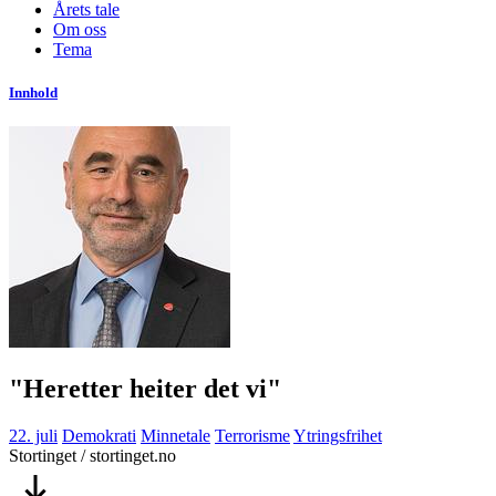
Årets tale
Om oss
Tema
Innhold
"Heretter heiter det vi"
22. juli
Demokrati
Minnetale
Terrorisme
Ytringsfrihet
Stortinget / stortinget.no