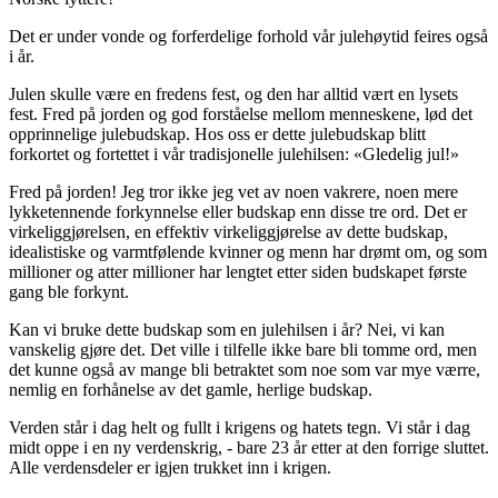
Det er under vonde og forferdelige forhold vår julehøytid feires også
i år.
Julen skulle være en fredens fest, og den har alltid vært en lysets
fest. Fred på jorden og god forståelse mellom menneskene, lød det
opprinnelige julebudskap. Hos oss er dette julebudskap blitt
forkortet og fortettet i vår tradisjonelle julehilsen: «Gledelig jul!»
Fred på jorden! Jeg tror ikke jeg vet av noen vakrere, noen mere
lykketennende forkynnelse eller budskap enn disse tre ord. Det er
virkeliggjørelsen, en effektiv virkeliggjørelse av dette budskap,
idealistiske og varmtfølende kvinner og menn har drømt om, og som
millioner og atter millioner har lengtet etter siden budskapet første
gang ble forkynt.
Kan vi bruke dette budskap som en julehilsen i år? Nei, vi kan
vanskelig gjøre det. Det ville i tilfelle ikke bare bli tomme ord, men
det kunne også av mange bli betraktet som noe som var mye værre,
nemlig en forhånelse av det gamle, herlige budskap.
Verden står i dag helt og fullt i krigens og hatets tegn. Vi står i dag
midt oppe i en ny verdenskrig, - bare 23 år etter at den forrige sluttet.
Alle verdensdeler er igjen trukket inn i krigen.