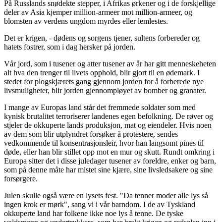
På Russlands snødekte stepper, i Afrikas ørkener og i de forskjellige
deler av Asia kjemper million-armeer mot million-armeer, og
blomsten av verdens ungdom myrdes eller lemlestes.
Det er krigen, - dødens og sorgens tjener, sultens forbereder og
hatets fostrer, som i dag hersker på jorden.
Vår jord, som i tusener og atter tusener av år har gitt menneskeheten
alt hva den trenger til livets opphold, blir gjort til en ødemark. I
stedet for plogskjærets gang gjennom jorden for å forberede nye
livsmuligheter, blir jorden gjennompløyet av bomber og granater.
I mange av Europas land står det fremmede soldater som med
kynisk brutalitet terroriserer landenes egen befolkning. De røver og
stjeler de okkuperte lands produksjon, mat og eiendeler. Hvis noen
av dem som blir utplyndret forsøker å protestere, sendes
vedkommende til konsentrasjonsleir, hvor han langsomt pines til
døde, eller han blir stillet opp mot en mur og skutt. Rundt omkring i
Europa sitter det i disse juledager tusener av foreldre, enker og barn,
som på denne måte har mistet sine kjære, sine livsledsakere og sine
forsørgere.
Julen skulle også være en lysets fest. "Da tenner moder alle lys så
ingen krok er mørk", sang vi i vår barndom. I de av Tyskland
okkuperte land har folkene ikke noe lys å tenne. De tyske