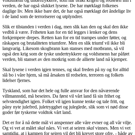
voldsmenn og undertrykkere, som har brakt krigen og redselen inn i
verden, de har også slukket lysene. De har mørklagt folkenes
daglige liv. Men ikke bare det, de har også mørklagt det åndelige liv
i de land som de terroriserer og utplyndrer.
Slik er tilstanden i verden i dag, men slik kan den og skal den ikke
vedbli å være. Friheten kan for en tid legges i lenker og dens
forkjempere drepes. Retten kan for en tid trampes under føtter, og
råskapen og brutaliteten triumfere. Men en slik triumf vil ikke bli
langvarig. Likesom skogbrann kan stanses med motbrann, så vil
også den krig som de tyske undertrykkere og voldsmenn har påført
verden, bli stanset av den motkrig som de allierte land nå kjemper.
Skal lysene i verden igjen tennes, og skal freden på ny og for alltid
slå bo i våre hjem, så må årsaken til redselen, terroren og folkets
lidelser fjernes.
Tyskland, som har det hele og fulle ansvar for den nåværende
villmannstid, må beseires. Da først vil vårt land få sin frihet og
selvstendighet igjen. Folket vil igjen kunne tenke og tale fritt, og
påny nyte julefred, juletrygghet og juleglede, slik som vi nød disse
goder før tyskerne voldtok vårt land.
Det er for å nå dette mål vi anspenner alle våre evner og all vår vilje.
Og vi vet at målet
skal
nåes. Vi vet at seiren
skal
vinnes. Men vi vet
samtidig, at i kampen for seiren vil det bli krevet store ofre, - både av