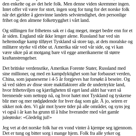
den enkelte og av det hele folk. Men denne viden skremmer ingen.
Intet offer vil være for stort, ingen sorg for tung for det norske folk
når det gjelder å gjenvinne landets selvstendighet, den personlige
frihet og den almene folketrygghet i vårt land.
Og stillingen for frihetens sak er i dag meget, meget bedre enn for et
år siden. England står ikke lenger alene. Russland har ved sin
heltemodige kamp tilføyet Tyskland så store tap, at dets moralske og
militære styrke vil ebbe ut. Amerika står ved vår side, og vi kan
være sikre på at motgang bare vil egge amerikanerne til større
kraftanstrengelser.
Det britiske verdensrike, Amerikas Forente Stater, Russland med
sine millioner, og med en kampdyktighet som har forbauset verden,
China, som japaneserne i 4-5 år forgjeves har forsøkt å beseire. Og
så ved siden av disse store maktfaktorer alle de undertrykte land,
hvor frihetsviljen og kjærligheten til eget land aldri har vært så
brennende som nettopp nå, og hvor hatet mot Tyskland og tyskerne
blir mer og mer rødglødende for hver dag som går. Å jo, seiren er
sikker nok den. Vi går mot lysere tider på alle områder, og syns jeg
vi også i år kan ha grunn til å hilse hverandre med vårt gamle
juleønske: «Gledelig jul!»
Jeg vet at det norske folk har en vond vinter å kjempe seg igjennom.
Det er tung og bitter sorg i mange hjem. Folk fra alle yrker og