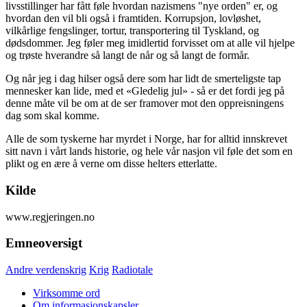
livsstillinger har fått føle hvordan nazismens "nye orden" er, og
hvordan den vil bli også i framtiden. Korrupsjon, lovløshet,
vilkårlige fengslinger, tortur, transportering til Tyskland, og
dødsdommer. Jeg føler meg imidlertid forvisset om at alle vil hjelpe
og trøste hverandre så langt de når og så langt de formår.
Og når jeg i dag hilser også dere som har lidt de smerteligste tap
mennesker kan lide, med et
«Gledelig jul» - så er det fordi jeg på
denne måte vil be om at de ser framover mot den oppreisningens
dag som skal komme.
Alle de som tyskerne har myrdet i Norge, har for alltid innskrevet
sitt navn i vårt lands historie, og hele vår nasjon vil føle det som en
plikt og en ære å verne om disse helters etterlatte.
Kilde
www.regjeringen.no
Emneoversigt
Andre verdenskrig
Krig
Radiotale
Virksomme ord
Om informasjonskapsler