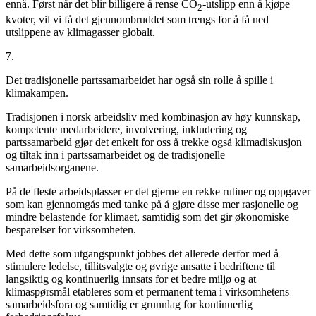
ennå. Først når det blir billigere å rense CO
-utslipp enn å kjøpe
2
kvoter, vil vi få det gjennombruddet som trengs for å få ned
utslippene av klimagasser globalt.
7.
Det tradisjonelle partssamarbeidet har også sin rolle å spille i
klimakampen.
Tradisjonen i norsk arbeidsliv med kombinasjon av høy kunnskap,
kompetente medarbeidere, involvering, inkludering og
partssamarbeid gjør det enkelt for oss å trekke også klimadiskusjon
og tiltak inn i partssamarbeidet og de tradisjonelle
samarbeidsorganene.
På de fleste arbeidsplasser er det gjerne en rekke rutiner og oppgaver
som kan gjennomgås med tanke på å gjøre disse mer rasjonelle og
mindre belastende for klimaet, samtidig som det gir økonomiske
besparelser for virksomheten.
Med dette som utgangspunkt jobbes det allerede derfor med å
stimulere ledelse, tillitsvalgte og øvrige ansatte i bedriftene til
langsiktig og kontinuerlig innsats for et bedre miljø og at
klimaspørsmål etableres som et permanent tema i virksomhetens
samarbeidsfora og samtidig er grunnlag for kontinuerlig