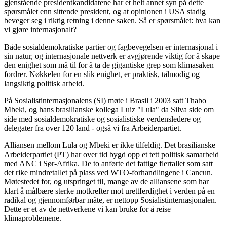
gjenstående presidentkandidatene har et helt annet syn på dette
spørsmålet enn sittende president, og at opinionen i USA stadig
beveger seg i riktig retning i denne saken. Så er spørsmålet: hva kan
vi gjøre internasjonalt?
Både sosialdemokratiske partier og fagbevegelsen er internasjonal i
sin natur, og internasjonale nettverk er avgjørende viktig for å skape
den enighet som må til for å ta de gigantiske grep som klimasaken
fordrer. Nøkkelen for en slik enighet, er praktisk, tålmodig og
langsiktig politisk arbeid.
På Sosialistinternasjonalens (SI) møte i Brasil i 2003 satt Thabo
Mbeki, og hans brasilianske kollega Luiz "Lula" da Silva side om
side med sosialdemokratiske og sosialistiske verdensledere og
delegater fra over 120 land - også vi fra Arbeiderpartiet.
Alliansen mellom Lula og Mbeki er ikke tilfeldig. Det brasilianske
Arbeiderpartiet (PT) har over tid bygd opp et tett politisk samarbeid
med ANC i Sør-Afrika. De to anførte det fattige flertallet som satt
det rike mindretallet på plass ved WTO-forhandlingene i Cancun.
Møtestedet for, og utspringet til, mange av de alliansene som har
klart å målbære sterke motkrefter mot urettferdighet i verden på en
radikal og gjennomførbar måte, er nettopp Sosialistinternasjonalen.
Dette er et av de nettverkene vi kan bruke for å reise
klimaproblemene.