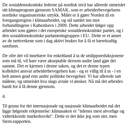
De sosialdemokratiske lederne på nordisk nivå har allerede utmeislet
sitt klimaprogram gjennom SAMAK, som er arbeiderbevegelsens
nordiske organisatoriske utrykk. Målet er å gjøre Norden til en
foregangsregion i klimaarbeidet, og stå samlet inn mot
forhandlingene i København i 2009. Dette arbeidet følger opp
arbeidet som gjøres i det europeiske sosialdemokratiske partiet, og i
den sosialdemokratiske parlamentsgruppen i EU. Dette er et annet
av de nettverkene som i dag aktivt brukes for å få et bærekraftig
samfunn.
De ofre det vil innebære for enkeltland å ta de utslippsreduksjonene
som må til, vil bare være akseptable dersom andre land gjør det
samme. Det er kjernen i denne saken, og det er denne typen
kollektivt ansvar arbeiderbevegelsen kan - og er villig til å ta - i en
helt annen grad enn andre politiske bevegelser. Vi har allerede satt
målene, og utmeislet hva slags avtale vi ønsker. Nå må det arbeides
hardt for å få denne gjennom.
4.
Til grunn for det internasjonale og nasjonale klimaarbeidet må det
ligge følgende erkjennelse: klimasaken er "tidenes mest alvorlige og
vidtrekkende markedssvikt". Dette er det ikke jeg som sier, men
Stern-rapporten.