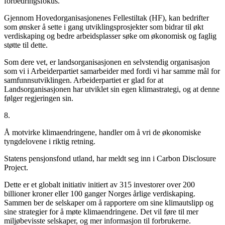
forbedringsfokus.
Gjennom Hovedorganisasjonenes Fellestiltak (HF), kan bedrifter
som ønsker å sette i gang utviklingsprosjekter som bidrar til økt
verdiskaping og bedre arbeidsplasser søke om økonomisk og faglig
støtte til dette.
Som dere vet, er landsorganisasjonen en selvstendig organisasjon
som vi i Arbeiderpartiet samarbeider med fordi vi har samme mål for
samfunnsutviklingen. Arbeiderpartiet er glad for at
Landsorganisasjonen har utviklet sin egen klimastrategi, og at denne
følger regjeringen sin.
8.
Å motvirke klimaendringene, handler om å vri de økonomiske
tyngdelovene i riktig retning.
Statens pensjonsfond utland, har meldt seg inn i Carbon Disclosure
Project.
Dette er et globalt initiativ initiert av 315 investorer over 200
billioner kroner eller 100 ganger Norges årlige verdiskaping.
Sammen ber de selskaper om å rapportere om sine klimautslipp og
sine strategier for å møte klimaendringene. Det vil føre til mer
miljøbevisste selskaper, og mer informasjon til forbrukerne.