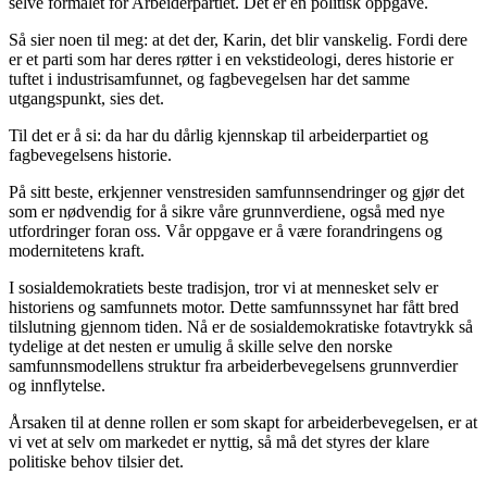
selve formålet for Arbeiderpartiet. Det er en politisk oppgave.
Så sier noen til meg: at det der, Karin, det blir vanskelig. Fordi dere
er et parti som har deres røtter i en vekstideologi, deres historie er
tuftet i industrisamfunnet, og fagbevegelsen har det samme
utgangspunkt, sies det.
Til det er å si: da har du dårlig kjennskap til arbeiderpartiet og
fagbevegelsens historie.
På sitt beste, erkjenner venstresiden samfunnsendringer og gjør det
som er nødvendig for å sikre våre grunnverdiene, også med nye
utfordringer foran oss. Vår oppgave er å være forandringens og
modernitetens kraft.
I sosialdemokratiets beste tradisjon, tror vi at mennesket selv er
historiens og samfunnets motor. Dette samfunnssynet har fått bred
tilslutning gjennom tiden. Nå er de sosialdemokratiske fotavtrykk så
tydelige at det nesten er umulig å skille selve den norske
samfunnsmodellens struktur fra arbeiderbevegelsens grunnverdier
og innflytelse.
Årsaken til at denne rollen er som skapt for arbeiderbevegelsen, er at
vi vet at selv om markedet er nyttig, så må det styres der klare
politiske behov tilsier det.