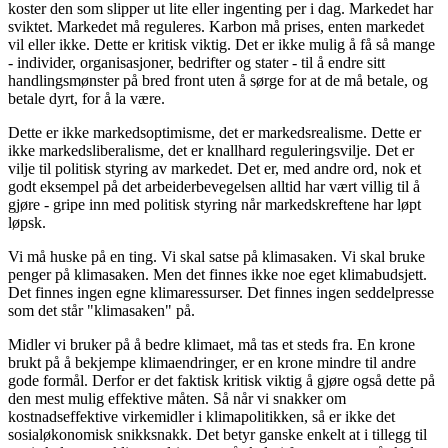
koster den som slipper ut lite eller ingenting per i dag. Markedet har
sviktet. Markedet må reguleres. Karbon må prises, enten markedet
vil eller ikke. Dette er kritisk viktig. Det er ikke mulig å få så mange
- individer, organisasjoner, bedrifter og stater - til å endre sitt
handlingsmønster på bred front uten å sørge for at de må betale, og
betale dyrt, for å la være.
Dette er ikke markedsoptimisme, det er markedsrealisme. Dette er
ikke markedsliberalisme, det er knallhard reguleringsvilje. Det er
vilje til politisk styring av markedet. Det er, med andre ord, nok et
godt eksempel på det arbeiderbevegelsen alltid har vært villig til å
gjøre - gripe inn med politisk styring når markedskreftene har løpt
løpsk.
Vi må huske på en ting. Vi skal satse på klimasaken. Vi skal bruke
penger på klimasaken. Men det finnes ikke noe eget klimabudsjett.
Det finnes ingen egne klimaressurser. Det finnes ingen seddelpresse
som det står "klimasaken" på.
Midler vi bruker på å bedre klimaet, må tas et steds fra. En krone
brukt på å bekjempe klimaendringer, er en krone mindre til andre
gode formål. Derfor er det faktisk kritisk viktig å gjøre også dette på
den mest mulig effektive måten. Så når vi snakker om
kostnadseffektive virkemidler i klimapolitikken, så er ikke det
sosialøkonomisk snikksnakk. Det betyr ganske enkelt at i tillegg til