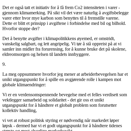
Det er også tatt et initiativ for å få frem Co2 intensiteten i varer -
gjennom klimamerking. På sikt vil det være naturlig å avgiftsbelegge
varer etter hvor mye karbon som benyttes til å fremstille varene.
Dette er blitt et prinsipp i avgiftene i forbindelse med bil og bilhold.
Hvorfor stoppe der?
Det å benytte avgifter i klimapolitikkens øyemed, er omstridt,
vanskelig salgbart, og lett angripelig. Vi tør å stå oppreist på at vi
samler inn midler fra forurensing, for å kunne bruke det på skolene,
eldreomsorgen og helsen til landets innbyggere.
9.
La meg oppsummere hvorfor jeg mener at arbeiderbevegelsen har et
unikt utgangspunkt for å spille en avgjørende rolle i kampen mot
globale klimaendringer:
Vi er en verdensomspennende bevegelse med et felles verdisett som
vektlegger samarbeid og solidaritet - det gir oss et unikt
utgangspunkt for å håndtere et globalt problem som forutsetter
kollektiv handling,
vi vet at robust politisk styring er nødvendig når markedet løper
løpsk - dermed har vi et godt utgangspunkt for å håndtere tidenes
største og mest alvorlige markedssvikt,