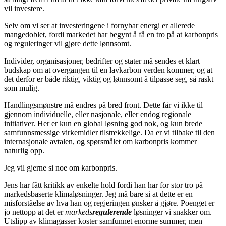
vil investere.
Selv om vi ser at investeringene i fornybar energi er allerede
mangedoblet, fordi markedet har begynt å få en tro på at karbonpris
og reguleringer vil gjøre dette lønnsomt.
Individer, organisasjoner, bedrifter og stater må sendes et klart
budskap om at overgangen til en lavkarbon verden kommer, og at
det derfor er både riktig, viktig og lønnsomt å tilpasse seg, så raskt
som mulig.
Handlingsmønstre må endres på bred front. Dette får vi ikke til
gjennom individuelle, eller nasjonale, eller endog regionale
initiativer. Her er kun en global løsning god nok, og kun brede
samfunnsmessige virkemidler tilstrekkelige. Da er vi tilbake til den
internasjonale avtalen, og spørsmålet om karbonpris kommer
naturlig opp.
Jeg vil gjerne si noe om karbonpris.
Jens har fått kritikk av enkelte hold fordi han har for stor tro på
markedsbaserte klimaløsninger. Jeg må bare si at dette er en
misforståelse av hva han og regjeringen ønsker å gjøre. Poenget er
jo nettopp at det er
markeds
regulerende
løsninger vi snakker om.
Utslipp av klimagasser koster samfunnet enorme summer, men