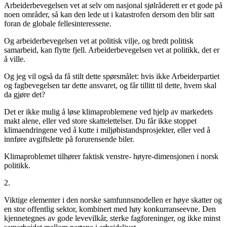
Arbeiderbevegelsen vet at selv om nasjonal sjølråderett er et gode på
noen områder, så kan den lede ut i katastrofen dersom den blir satt
foran de globale fellesinteressene.
Og arbeiderbevegelsen vet at politisk vilje, og bredt politisk
samarbeid, kan flytte fjell. Arbeiderbevegelsen vet at politikk, det er
å ville.
Og jeg vil også da få stilt dette spørsmålet: hvis ikke Arbeiderpartiet
og fagbevegelsen tar dette ansvaret, og får tillitt til dette, hvem skal
da gjøre det?
Det er ikke mulig å løse klimaproblemene ved hjelp av markedets
makt alene, eller ved store skattelettelser. Du får ikke stoppet
klimaendringene ved å kutte i miljøbistandsprosjekter, eller ved å
innføre avgiftslette på forurensende biler.
Klimaproblemet tilhører faktisk venstre- høyre-dimensjonen i norsk
politikk.
2.
Viktige elementer i den norske samfunnsmodellen er høye skatter og
en stor offentlig sektor, kombinert med høy konkurranseevne. Den
kjennetegnes av gode levevilkår, sterke fagforeninger, og ikke minst