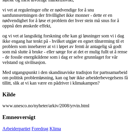
vi vet at reguleringer ofte er nødvendige for å snu
samfunnsretningen der frivillighet ikke monner - dette er en
nødvendighet for å løse et problem der hver stein må snus for å
oppnå den ønskede effekt,
og vi vet at langsiktig forskning ofte kan gi løsninger som vi i dag
ikke engang har tenkt på - hvilket utgjør en egnet tilnærming til et
problem som innebærer at vi i løpet av femti år antagelig så godt
som må slutte å bruke - eller sørge for at det er mulig fullt ut å rense
- de fossile energikildene som i dag er selve grunnlaget for vår
velstand og sivilisasjon.
Med utgangspunkt i den skandinaviske tradisjon for partssamarbeid
om politisk problemløsning, kan og bør ikke arbeiderbevegelsens få
tillitt, slik at vi kan være en pådriver i klimakampen?
Kilde
www.unesco.no/nyheter/arkiv/2008/yrvin.html
Emneoversigt
Arbeiderpartiet
Foredrag
Klima