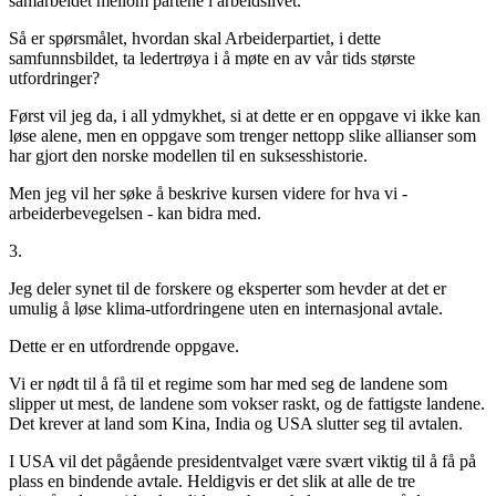
samarbeidet mellom partene i arbeidslivet.
Så er spørsmålet, hvordan skal Arbeiderpartiet, i dette
samfunnsbildet, ta ledertrøya i å møte en av vår tids største
utfordringer?
Først vil jeg da, i all ydmykhet, si at dette er en oppgave vi ikke kan
løse alene, men en oppgave som trenger nettopp slike allianser som
har gjort den norske modellen til en suksesshistorie.
Men jeg vil her søke å beskrive kursen videre for hva vi -
arbeiderbevegelsen - kan bidra med.
3.
Jeg deler synet til de forskere og eksperter som hevder at det er
umulig å løse klima-utfordringene uten en internasjonal avtale.
Dette er en utfordrende oppgave.
Vi er nødt til å få til et regime som har med seg de landene som
slipper ut mest, de landene som vokser raskt, og de fattigste landene.
Det krever at land som Kina, India og USA slutter seg til avtalen.
I USA vil det pågående presidentvalget være svært viktig til å få på
plass en bindende avtale. Heldigvis er det slik at alle de tre