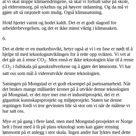
at vi skal stoppe klimaendringene, så skal vi fortsatt satse på skole,
på eldreomsorg, på sykehus og på høyere utdanning. Og da må vi
gjøre alt så rasjonelt som mulig. Også klimasatsning.
Hold hjertet varmt og hodet kaldt. Det er et godt slagord for
arbeiderbevegelsen, og det er ikke minst viktig i klimasaken.
6.
Det at dette er en markedssvikt, betyr også at vi i en fase er nødt til å
hjelpe til med teknologiutviklingen for å rette opp svikten. Vi vet at
det går an å rense CO
. Men ennå er ikke teknologien klar til å rense
2
CO
i fullskala på gasskraftverkene og å gjøre det lønnsomt. Vi har
2
satt oss som mål å videreutvikle denne teknologien.
Satsingen på Mongstad er et godt eksempel på partssamarbeid. Når
det brukes mange milliarder kroner på å utvikle denne teknologien
på Mongstad, er det mye mer enn et industriprosjekt, det er et
gigantisk kunnskapsprosjekt og miljøprosjekt. Staten tar denne
regningen fordi vi tror gevinsten blir så stor om vi når de målene vi
har satt oss.
Mye er på gang i flere land, men med Mongstad-prosjektet er Norge
helt i front med å få på plass teknologi som kan gjøre rensing
lønnsomt på et anlegg i stor skala. Ingen andre har lyktes med dette