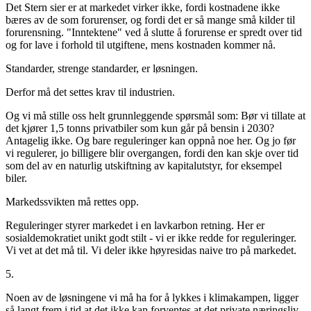
Det Stern sier er at markedet virker ikke, fordi kostnadene ikke
bæres av de som forurenser, og fordi det er så mange små kilder til
forurensning. "Inntektene" ved å slutte å forurense er spredt over tid
og for lave i forhold til utgiftene, mens kostnaden kommer nå.
Standarder, strenge standarder, er løsningen.
Derfor må det settes krav til industrien.
Og vi må stille oss helt grunnleggende spørsmål som: Bør vi tillate at
det kjører 1,5 tonns privatbiler som kun går på bensin i 2030?
Antagelig ikke. Og bare reguleringer kan oppnå noe her. Og jo før
vi regulerer, jo billigere blir overgangen, fordi den kan skje over tid
som del av en naturlig utskiftning av kapitalutstyr, for eksempel
biler.
Markedssvikten må rettes opp.
Reguleringer styrer markedet i en lavkarbon retning. Her er
sosialdemokratiet unikt godt stilt - vi er ikke redde for reguleringer.
Vi vet at det må til. Vi deler ikke høyresidas naive tro på markedet.
5.
Noen av de løsningene vi må ha for å lykkes i klimakampen, ligger
så langt frem i tid at det ikke kan forventes at det private næringsliv